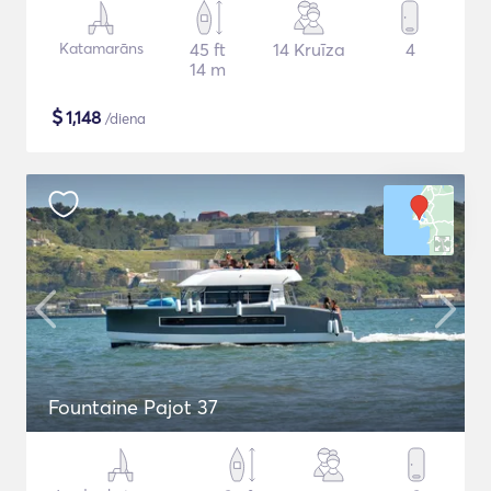
Katamarāns
45 ft
14 Kruīza
4
14 m
$
1,148
/diena
Fountaine Pajot 37