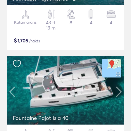
Katamarāns
43 ft
8
4
4
13 m
$
1,705
/nakts
Fountaine Pajot Isla 40