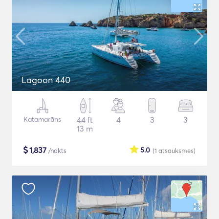
Lagoon 440
Katamarāns
44 ft
4
3
3
13 m
$
1,837
5.0
/nakts
(1
atsauksmes
)