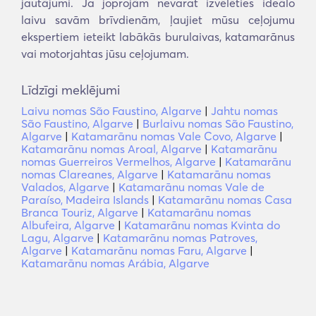
jautājumi. Ja joprojām nevarat izvēlēties ideālo
laivu savām brīvdienām, ļaujiet mūsu ceļojumu
ekspertiem ieteikt labākās burulaivas, katamarānus
vai motorjahtas jūsu ceļojumam.
Līdzīgi meklējumi
Laivu nomas São Faustino, Algarve
|
Jahtu nomas
São Faustino, Algarve
|
Burlaivu nomas São Faustino,
Algarve
|
Katamarānu nomas Vale Covo, Algarve
|
Katamarānu nomas Aroal, Algarve
|
Katamarānu
nomas Guerreiros Vermelhos, Algarve
|
Katamarānu
nomas Clareanes, Algarve
|
Katamarānu nomas
Valados, Algarve
|
Katamarānu nomas Vale de
Paraíso, Madeira Islands
|
Katamarānu nomas Casa
Branca Touriz, Algarve
|
Katamarānu nomas
Albufeira, Algarve
|
Katamarānu nomas Kvinta do
Lagu, Algarve
|
Katamarānu nomas Patroves,
Algarve
|
Katamarānu nomas Faru, Algarve
|
Katamarānu nomas Arábia, Algarve