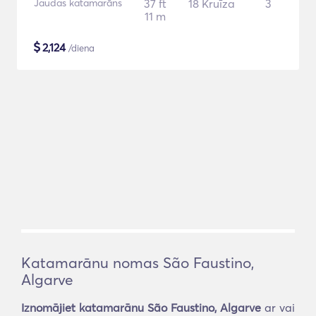
Jaudas katamarāns
37 ft
18 Kruīza
3
11 m
$
2,124
/diena
Katamarānu nomas São Faustino,
Algarve
Iznomājiet katamarānu São Faustino, Algarve
ar vai