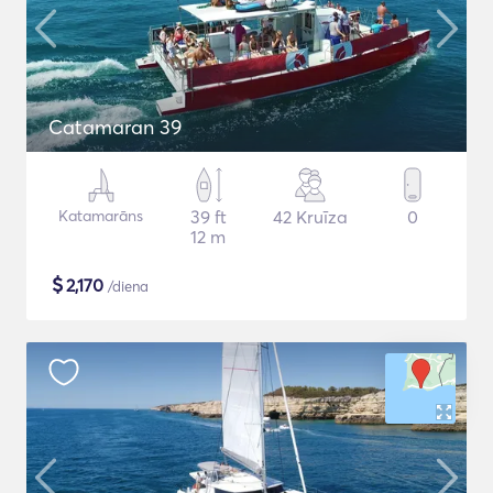
Catamaran 39
Katamarāns
39 ft
42 Kruīza
0
12 m
$
2,170
/diena