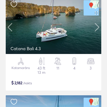
Catana Bali 4.3
Katamarāns
43 ft
11
4
3
13 m
$
2,182
/nakts