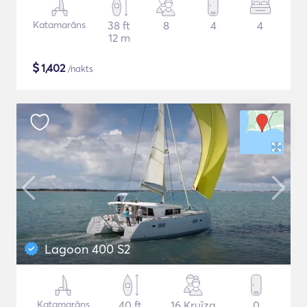
Katamarāns
38 ft
8
4
4
12 m
$
1,402
/nakts
Lagoon 400 S2
Katamarāns
40 ft
16 Kruīza
0