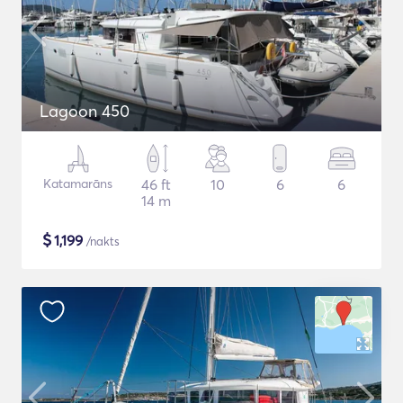
Lagoon 450
Katamarāns
46 ft
10
6
6
14 m
$
1,199
/nakts