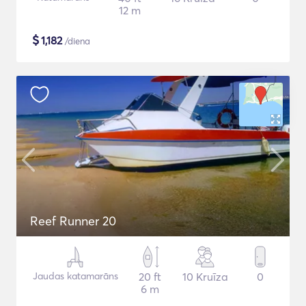
12 m
$
1,182
/diena
Reef Runner 20
Jaudas katamarāns
20 ft
10 Kruīza
0
6 m