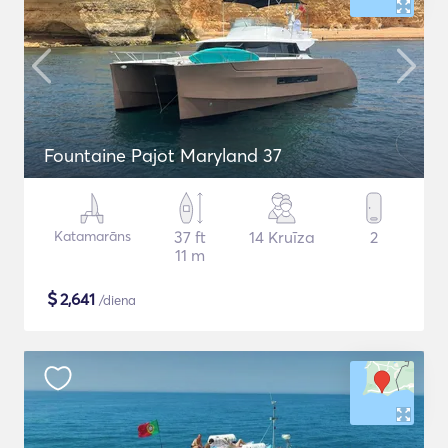
Fountaine Pajot Maryland 37
Katamarāns
37 ft
14 Kruīza
2
11 m
$
2,641
/diena