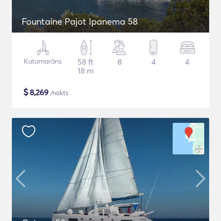
Fountaine Pajot Ipanema 58
Katamarāns
58 ft
8
4
4
18 m
$
8,269
/nakts