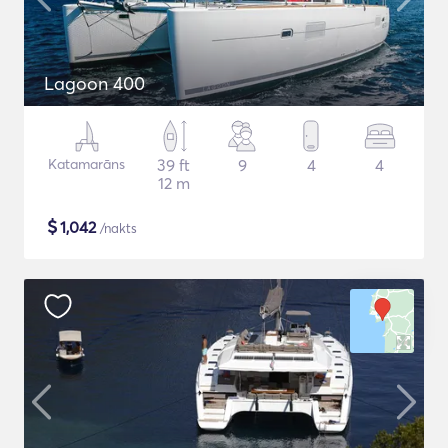
Lagoon 400
Katamarāns
39 ft
9
4
4
12 m
$
1,042
/nakts