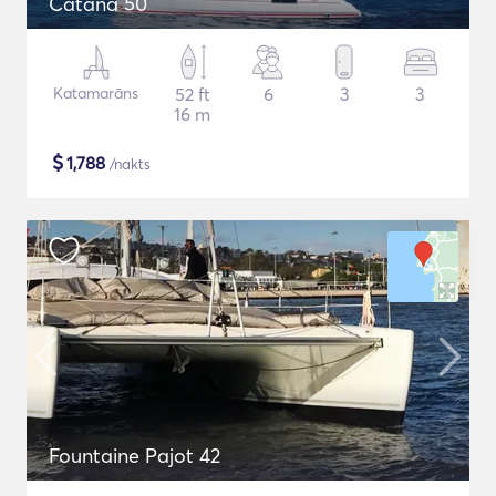
Catana 50
Katamarāns
52 ft
6
3
3
16 m
$
1,788
/nakts
Fountaine Pajot 42