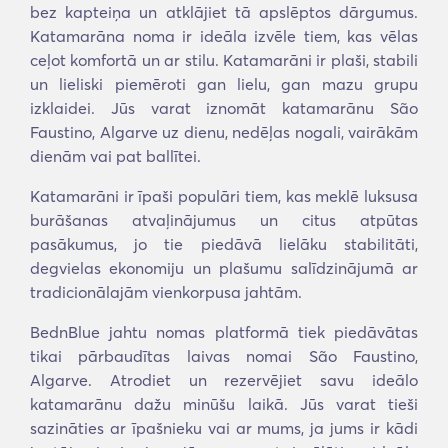
bez kapteiņa un atklājiet tā apslēptos dārgumus.
Katamarāna noma ir ideāla izvēle tiem, kas vēlas
ceļot komfortā un ar stilu. Katamarāni ir plaši, stabili
un lieliski piemēroti gan lielu, gan mazu grupu
izklaidei. Jūs varat iznomāt katamarānu São
Faustino, Algarve uz dienu, nedēļas nogali, vairākām
dienām vai pat ballītei.
Katamarāni ir īpaši populāri tiem, kas meklē luksusa
burāšanas atvaļinājumus un citus atpūtas
pasākumus, jo tie piedāvā lielāku stabilitāti,
degvielas ekonomiju un plašumu salīdzinājumā ar
tradicionālajām vienkorpusa jahtām.
BednBlue jahtu nomas platformā tiek piedāvātas
tikai pārbaudītas laivas nomai São Faustino,
Algarve. Atrodiet un rezervējiet savu ideālo
katamarānu dažu minūšu laikā. Jūs varat tieši
sazināties ar īpašnieku vai ar mums, ja jums ir kādi