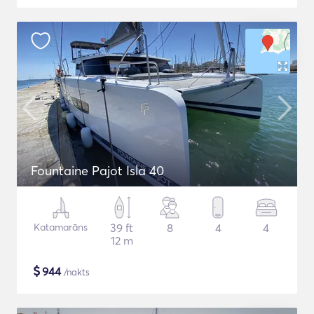
Fountaine Pajot Isla 40
Katamarāns
39 ft
8
4
4
12 m
$
944
/nakts