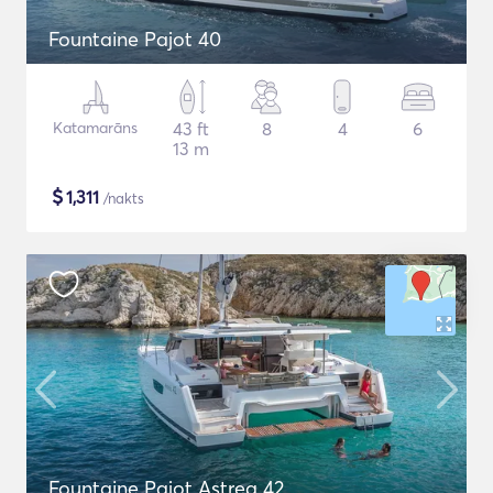
Fountaine Pajot 40
Katamarāns
43 ft
8
4
6
13 m
$
1,311
/nakts
Fountaine Pajot Astrea 42