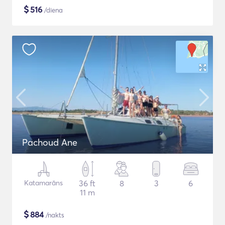
$
516
/diena
Pachoud Ane
Katamarāns
36 ft
8
3
6
11 m
$
884
/nakts