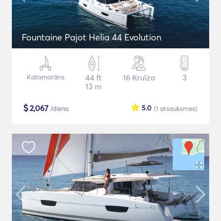
Fountaine Pajot Helia 44 Evolution
Katamarāns
44 ft
16 Kruīza
3
13 m
$
2,067
5.0
/diena
(1
atsauksmes
)