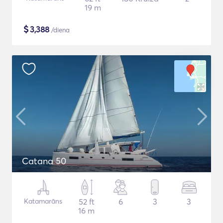
19 m
$
3,388
/diena
Catana 50
Katamarāns
52 ft
6
3
3
16 m