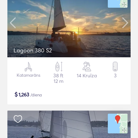
Lagoon 380 S2
Katamarāns
38 ft
14 Kruīza
3
12 m
$
1,263
/diena