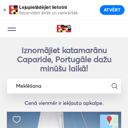
Lejupielādējiet lietotni
×
ATVĒRT
Rezervējiet ātrāk un vienkāršāk
Iznomājiet katamarānu
Caparide, Portugāle dažu
minūšu laikā!
Meklēšana
Cenā vienmēr ir iekļauta apkalpe.