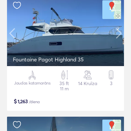
Fountaine Pagot Highland 35
Jaudas katamarāns
35 ft
14 Kruīza
3
11 m
$
1,263
/diena