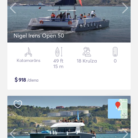
Nigel Irens Open 50
Katamarāns
49 ft
18 Kruīza
0
15 m
$
918
/diena