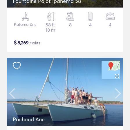
Fountaine Pajot Ipanema 58
Katamarāns
58 ft
8
4
4
18 m
$
8,269
/nakts
Pachoud Ane