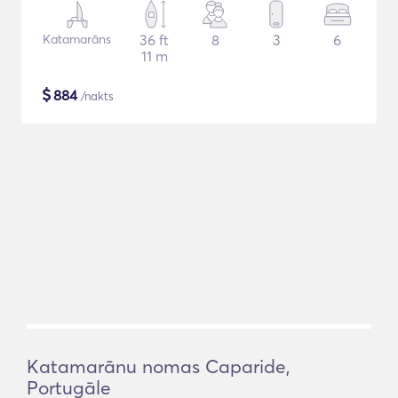
Katamarāns
36 ft
8
3
6
11 m
$
884
/nakts
Katamarānu nomas Caparide,
Portugāle