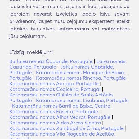
īpašnieku vai ar mums, ja jums ir kādi jautājumi. Ja
joprojām nevarat izvēlēties ideālo laivu savām
brīvdienām, ļaujiet mūsu ceļojumu ekspertiem ieteikt
labākās burulaivas, katamarānus vai motorjahtas
jūsu ceļojumam.
Līdzīgi meklējumi
Burlaivu nomas Caparide, Portugāle
|
Laivu nomas
Caparide, Portugāle
|
Jahtu nomas Caparide,
Portugāle
|
Katamarānu nomas Manique de Baixo,
Portugāle
|
Katamarānu nomas Rinchoa, Portugāle
|
Katamarānu nomas Adraga, Portugāle
|
Katamarānu nomas Codiceira, Portugal
|
Katamarānu nomas Quinta de Santo António,
Portugāle
|
Katamarānu nomas Lisabona, Portugāle
|
Katamarānu nomas Barril de Baixo, Centro
|
Katamarānu nomas Eriseira, Portugāle
|
Katamarānu nomas Alhos Vedros, Portugāle
|
Katamarānu nomas A dos Arcos, Centro
|
Katamarānu nomas Zambujal de Cima, Portugāle
|
Katamarānu nomas Vila Nogueira de Azeitão,