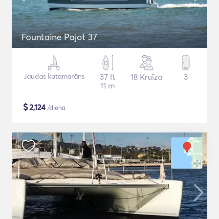
Fountaine Pajot 37
Jaudas katamarāns
37 ft
18 Kruīza
3
11 m
$
2,124
/diena