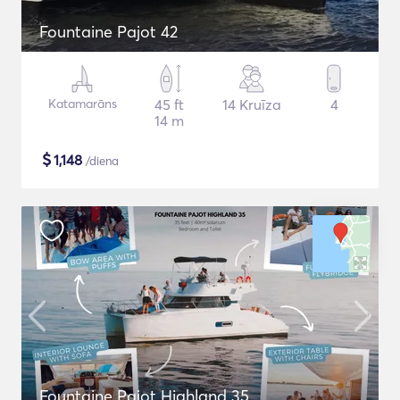
Fountaine Pajot 42
Katamarāns
45 ft
14 Kruīza
4
14 m
$
1,148
/diena
Fountaine Pajot Highland 35