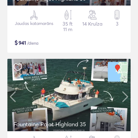
Jaudas katamarāns
35 ft
14 Kruīza
3
11 m
$
941
/diena
Fountaine Pajot Highland 35