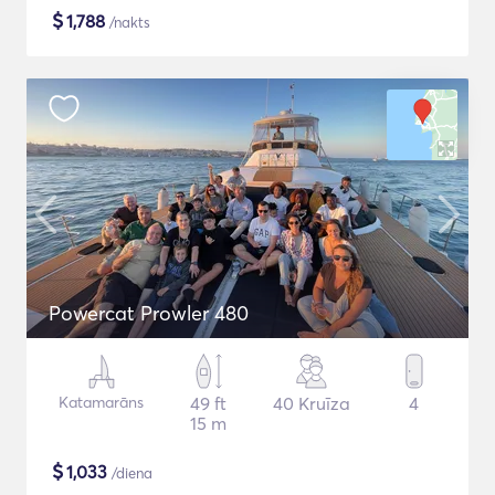
$
1,788
/nakts
Powercat Prowler 480
Katamarāns
49 ft
40 Kruīza
4
15 m
$
1,033
/diena