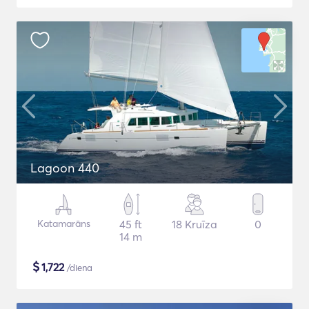
Lagoon 440
Katamarāns
45 ft
18 Kruīza
0
14 m
$
1,722
/diena