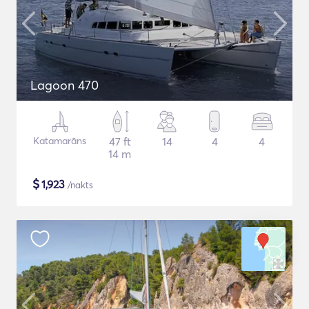
Lagoon 470
Katamarāns
47 ft
14
4
4
14 m
$
1,923
/nakts