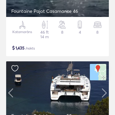
Fountaine Pajot Casamance 46
Katamarāns
46 ft
8
4
8
14 m
$
1,435
/nakts