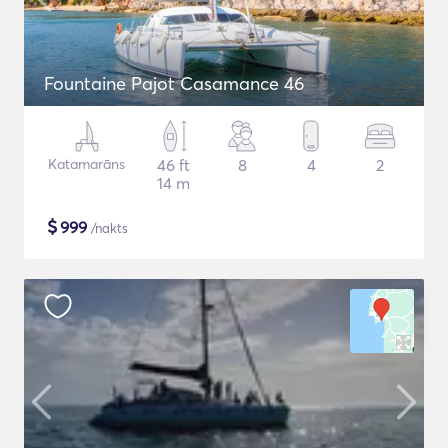
Fountaine Pajot Casamance 46
Katamarāns
46 ft
8
4
2
14 m
$
999
/nakts