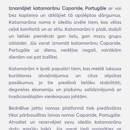
Iznomājiet katamarānu Caparide, Portugāle
ar vai
bez kapteiņa un atklājiet tā apslēptos dārgumus.
Katamarāna noma ir ideāla izvēle tiem, kas vēlas
ceļot komfortā un ar stilu. Katamarāni ir plaši, stabili
un lieliski piemēroti gan lielu, gan mazu grupu
izklaidei. Jūs varat iznomāt katamarānu Caparide,
Portugāle uz dienu, nedēļas nogali, vairākām
dienām vai pat ballītei.
Katamarāni ir īpaši populāri tiem, kas meklē luksusa
burāšanas atvaļinājumus un citus atpūtas
pasākumus, jo tie piedāvā lielāku stabilitāti,
degvielas ekonomiju un plašumu salīdzinājumā ar
tradicionālajām vienkorpusa jahtām.
BednBlue jahtu nomas platformā tiek piedāvātas
tikai pārbaudītas laivas nomai Caparide, Portugāle.
Atrodiet un rezervējiet savu ideālo katamarānu
dažu minūšu laikā. Jūs varat tieši sazināties ar