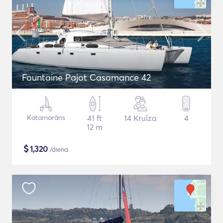
Fountaine Pajot Casamance 42
Katamarāns
41 ft
14 Kruīza
4
12 m
$
1,320
/diena