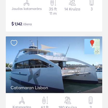
Jaudas katamarāns
35 ft
14 Kruīza
3
11 m
$
1,142
/diena
Catamaran Lisbon
Katamarāns
62 ft
180 Kruīza
2