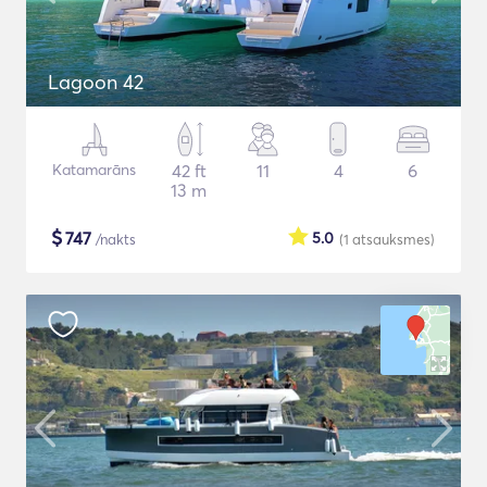
Lagoon 42
Katamarāns
42 ft
11
4
6
13 m
$
747
5.0
/nakts
(1
atsauksmes
)