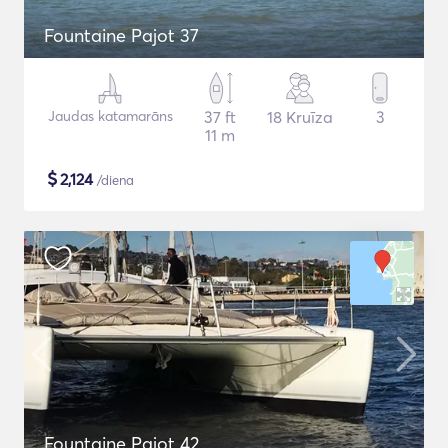
Fountaine Pajot 37
Jaudas katamarāns
37 ft
18 Kruīza
3
11 m
$
2,124
/diena
Fountaine Pajot 42