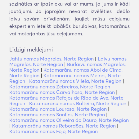
sazināties ar īpašnieku vai ar mums, ja jums ir kādi
jautājumi. Ja joprojām nevarat izvēlēties ideālo
laivu savām brīvdienām, ļaujiet mūsu ceļojumu
ekspertiem ieteikt labākās burulaivas, katamarānus
vai motorjahtas jūsu ceļojumam.
Līdzīgi meklējumi
Jahtu nomas Magrelos, Norte Region
|
Laivu nomas
Magrelos, Norte Region
|
Burlaivu nomas Magrelos,
Norte Region
|
Katamarānu nomas Abol de Cima,
Norte Region
|
Katamarānu nomas Melres, Norte
Region
|
Katamarānu nomas Vilela, Norte Region
|
Katamarānu nomas Zebreiros, Norte Region
|
Katamarānu nomas Carvalhosa, Norte Region
|
Katamarānu nomas Refojos de Riba de Ave, Norte
Region
|
Katamarānu nomas Balteiro, Norte Region
|
Katamarānu nomas Lourosa, Norte Region
|
Katamarānu nomas Sanfins, Norte Region
|
Katamarānu nomas Oliveira do Douro, Norte Region
|
Katamarānu nomas Rebordões, Norte Region
|
Katamarānu nomas Fojo, Norte Region