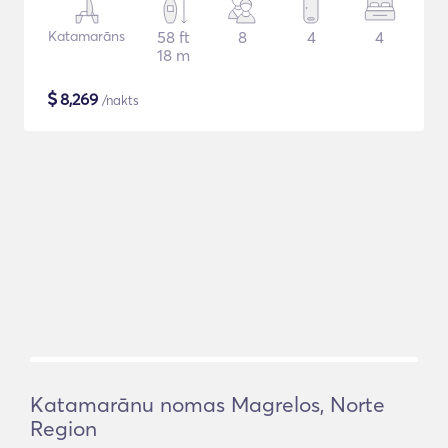
Katamarāns
58 ft
8
4
4
18 m
$
8,269
/nakts
Katamarānu nomas Magrelos, Norte
Region