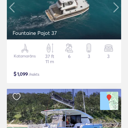
Fountaine Pajot 37
Katamarāns
37 ft
6
3
3
11 m
$
1,099
/nakts