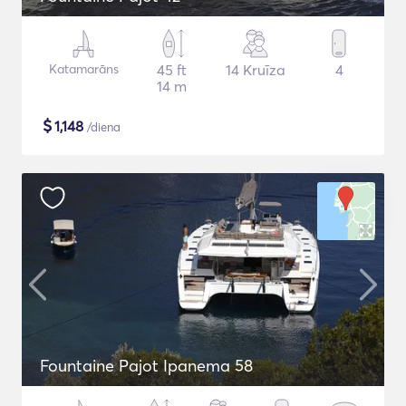
Katamarāns
45 ft
14 Kruīza
4
14 m
$
1,148
/diena
Fountaine Pajot Ipanema 58