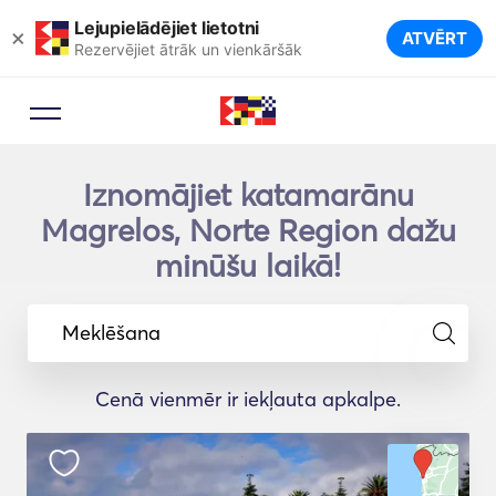
Lejupielādējiet lietotni
×
ATVĒRT
Rezervējiet ātrāk un vienkāršāk
Iznomājiet katamarānu
Magrelos, Norte Region dažu
minūšu laikā!
Meklēšana
Cenā vienmēr ir iekļauta apkalpe.