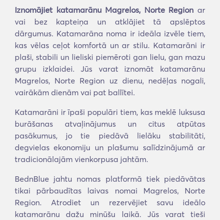
Iznomājiet katamarānu Magrelos, Norte Region
ar
vai bez kapteiņa un atklājiet tā apslēptos
dārgumus. Katamarāna noma ir ideāla izvēle tiem,
kas vēlas ceļot komfortā un ar stilu. Katamarāni ir
plaši, stabili un lieliski piemēroti gan lielu, gan mazu
grupu izklaidei. Jūs varat iznomāt katamarānu
Magrelos, Norte Region uz dienu, nedēļas nogali,
vairākām dienām vai pat ballītei.
Katamarāni ir īpaši populāri tiem, kas meklē luksusa
burāšanas atvaļinājumus un citus atpūtas
pasākumus, jo tie piedāvā lielāku stabilitāti,
degvielas ekonomiju un plašumu salīdzinājumā ar
tradicionālajām vienkorpusa jahtām.
BednBlue jahtu nomas platformā tiek piedāvātas
tikai pārbaudītas laivas nomai Magrelos, Norte
Region. Atrodiet un rezervējiet savu ideālo
katamarānu dažu minūšu laikā. Jūs varat tieši