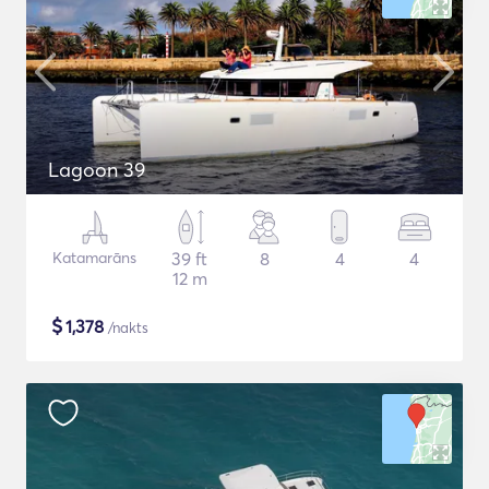
Lagoon 39
Katamarāns
39 ft
8
4
4
12 m
$
1,378
/nakts