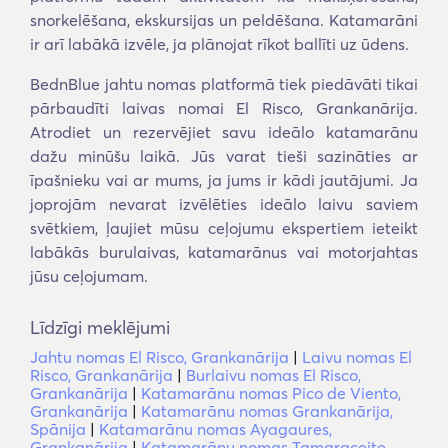
snorkelēšana, ekskursijas un peldēšana. Katamarāni
ir arī labākā izvēle, ja plānojat rīkot ballīti uz ūdens.
BednBlue jahtu nomas platformā tiek piedāvāti tikai
pārbaudīti laivas nomai El Risco, Grankanārija.
Atrodiet un rezervējiet savu ideālo katamarānu
dažu minūšu laikā. Jūs varat tieši sazināties ar
īpašnieku vai ar mums, ja jums ir kādi jautājumi. Ja
joprojām nevarat izvēlēties ideālo laivu saviem
svētkiem, ļaujiet mūsu ceļojumu ekspertiem ieteikt
labākās burulaivas, katamarānus vai motorjahtas
jūsu ceļojumam.
Līdzīgi meklējumi
Jahtu nomas El Risco, Grankanārija
|
Laivu nomas El
Risco, Grankanārija
|
Burlaivu nomas El Risco,
Grankanārija
|
Katamarānu nomas Pico de Viento,
Grankanārija
|
Katamarānu nomas Grankanārija,
Spānija
|
Katamarānu nomas Ayagaures,
Grankanārija
|
Katamarānu nomas Tamaraceite,