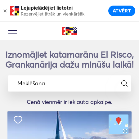
Lejupielādējiet lietotni
×
ATVĒRT
Rezervējiet ātrāk un vienkāršāk
Iznomājiet katamarānu El Risco,
Grankanārija dažu minūšu laikā!
Meklēšana
Cenā vienmēr ir iekļauta apkalpe.