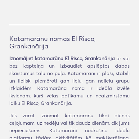
Katamarānu nomas El Risco,
Grankanārija
Iznomājiet katamarānu El Risco, Grankanārija
ar vai
bez kapteiņa un izbaudiet apslēptos dabas
skaistumus tālu no pūļa. Katamarāni ir plaši, stabili
un lieliski piemēroti gan lielu, gan nelielu grupu
izklaidēm. Katamarāna noma ir ideāla izvēle
ikvienam, kurš vēlas patīkamu un neaizmirstamu
laiku El Risco, Grankanārija.
Jūs varat iznomāt katamarānu tikai dienas
ceļojumam, uz nedēļu vai tik daudz dienām, cik jums
nepieciešams. Katamarāni nodrošina ideālu
platformu tādām aktivitātēm kā makšķerēšana,