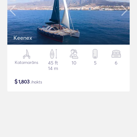
Keenex
Katamarāns
45 ft
10
5
6
14 m
$
1,803
/nakts