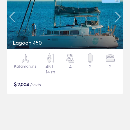
Lagoon 450
Katamarāns
45 ft
4
2
2
14 m
$
2,004
/nakts