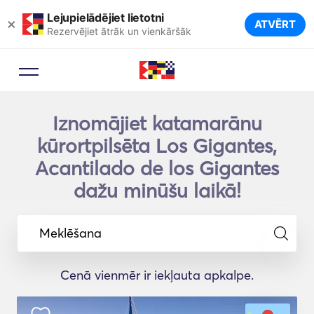
Lejupielādējiet lietotni
×
ATVĒRT
Rezervējiet ātrāk un vienkāršāk
Iznomājiet katamarānu
kūrortpilsēta Los Gigantes,
Acantilado de los Gigantes
dažu minūšu laikā!
Meklēšana
Cenā vienmēr ir iekļauta apkalpe.