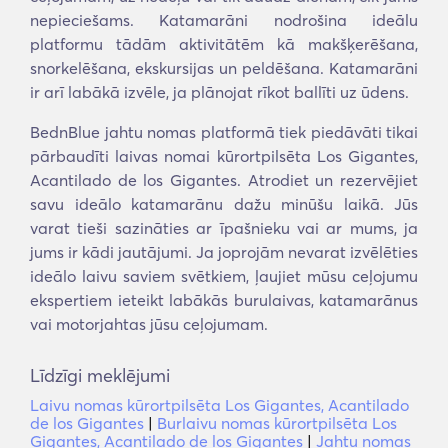
nepieciešams. Katamarāni nodrošina ideālu
platformu tādām aktivitātēm kā makšķerēšana,
snorkelēšana, ekskursijas un peldēšana. Katamarāni
ir arī labākā izvēle, ja plānojat rīkot ballīti uz ūdens.
BednBlue jahtu nomas platformā tiek piedāvāti tikai
pārbaudīti laivas nomai kūrortpilsēta Los Gigantes,
Acantilado de los Gigantes. Atrodiet un rezervējiet
savu ideālo katamarānu dažu minūšu laikā. Jūs
varat tieši sazināties ar īpašnieku vai ar mums, ja
jums ir kādi jautājumi. Ja joprojām nevarat izvēlēties
ideālo laivu saviem svētkiem, ļaujiet mūsu ceļojumu
ekspertiem ieteikt labākās burulaivas, katamarānus
vai motorjahtas jūsu ceļojumam.
Līdzīgi meklējumi
Laivu nomas kūrortpilsēta Los Gigantes, Acantilado
de los Gigantes
|
Burlaivu nomas kūrortpilsēta Los
Gigantes, Acantilado de los Gigantes
|
Jahtu nomas