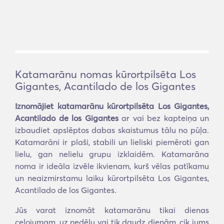
Katamarānu nomas kūrortpilsēta Los
Gigantes, Acantilado de los Gigantes
Iznomājiet katamarānu kūrortpilsēta Los Gigantes,
Acantilado de los Gigantes
ar vai bez kapteiņa un
izbaudiet apslēptos dabas skaistumus tālu no pūļa.
Katamarāni ir plaši, stabili un lieliski piemēroti gan
lielu, gan nelielu grupu izklaidēm. Katamarāna
noma ir ideāla izvēle ikvienam, kurš vēlas patīkamu
un neaizmirstamu laiku kūrortpilsēta Los Gigantes,
Acantilado de los Gigantes.
Jūs varat iznomāt katamarānu tikai dienas
ceļojumam, uz nedēļu vai tik daudz dienām, cik jums