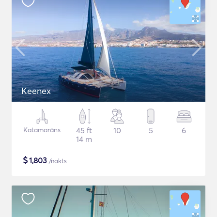
Keenex
Katamarāns
45 ft
10
5
6
14 m
$
1,803
/nakts