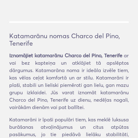
Katamarānu nomas Charco del Pino,
Tenerife
Iznomājiet katamarānu Charco del Pino, Tenerife
ar
vai bez kapteiņa un atklājiet tā apslēptos
dārgumus. Katamarāna noma ir ideāla izvēle tiem,
kas vēlas ceļot komfortā un ar stilu. Katamarāni ir
plaši, stabili un lieliski piemēroti gan lielu, gan mazu
grupu izklaidei. Jūs varat iznomāt katamarānu
Charco del Pino, Tenerife uz dienu, nedēļas nogali,
vairākām dienām vai pat ballītei.
Katamarāni ir īpaši populāri tiem, kas meklē luksusa
burāšanas atvaļinājumus un citus atpūtas
pasākumus, jo tie piedāvā lielāku stabilitāti,