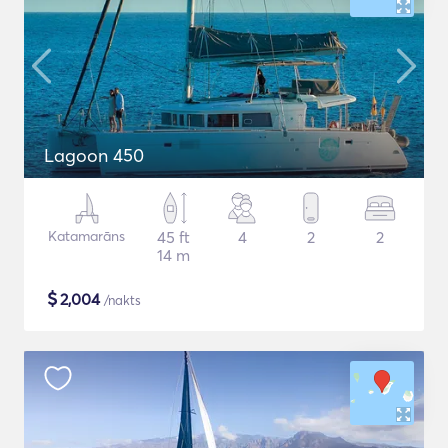
Lagoon 450
Katamarāns
45 ft
4
2
2
14 m
$
2,004
/nakts