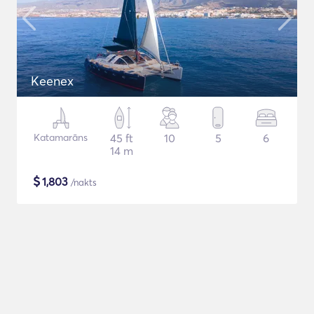
Keenex
Katamarāns
45 ft
10
5
6
14 m
$
1,803
/nakts