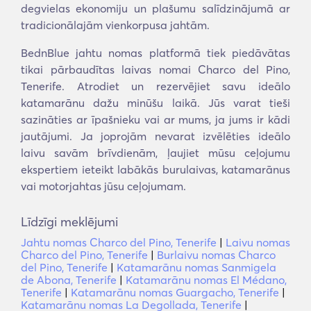
degvielas ekonomiju un plašumu salīdzinājumā ar
tradicionālajām vienkorpusa jahtām.
BednBlue jahtu nomas platformā tiek piedāvātas
tikai pārbaudītas laivas nomai Charco del Pino,
Tenerife. Atrodiet un rezervējiet savu ideālo
katamarānu dažu minūšu laikā. Jūs varat tieši
sazināties ar īpašnieku vai ar mums, ja jums ir kādi
jautājumi. Ja joprojām nevarat izvēlēties ideālo
laivu savām brīvdienām, ļaujiet mūsu ceļojumu
ekspertiem ieteikt labākās burulaivas, katamarānus
vai motorjahtas jūsu ceļojumam.
Līdzīgi meklējumi
Jahtu nomas Charco del Pino, Tenerife
|
Laivu nomas
Charco del Pino, Tenerife
|
Burlaivu nomas Charco
del Pino, Tenerife
|
Katamarānu nomas Sanmigela
de Abona, Tenerife
|
Katamarānu nomas El Médano,
Tenerife
|
Katamarānu nomas Guargacho, Tenerife
|
Katamarānu nomas La Degollada, Tenerife
|