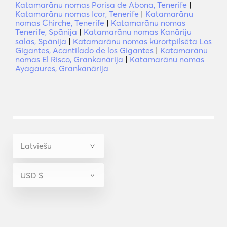
Katamarānu nomas Porisa de Abona, Tenerife
|
Katamarānu nomas Icor, Tenerife
|
Katamarānu
nomas Chirche, Tenerife
|
Katamarānu nomas
Tenerife, Spānija
|
Katamarānu nomas Kanāriju
salas, Spānija
|
Katamarānu nomas kūrortpilsēta Los
Gigantes, Acantilado de los Gigantes
|
Katamarānu
nomas El Risco, Grankanārija
|
Katamarānu nomas
Ayagaures, Grankanārija