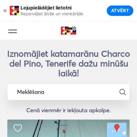
Lejupielādējiet lietotni
×
ATVĒRT
Rezervējiet ātrāk un vienkāršāk
Iznomājiet katamarānu Charco
del Pino, Tenerife dažu minūšu
laikā!
Meklēšana
Cenā vienmēr ir iekļauta apkalpe.