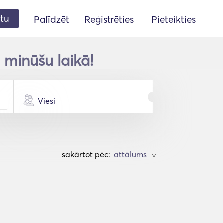
stu
Palīdzēt
Reģistrēties
Pieteikties
 minūšu laikā!
Viesi
sakārtot pēc:
>