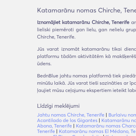
Katamarānu nomas Chirche, Tene
Iznomājiet katamarānu Chirche, Tenerife
ar
lieliski piemēroti gan lielu, gan nelielu 
Chirche, Tenerife.
Jūs varat iznomāt katamarānu tikai diena
platformu tādām aktivitātēm kā makšķerēšana
ūdens.
BednBlue jahtu nomas platformā tiek piedāvā
minūšu laikā. Jūs varat tieši sazināties ar ī
ļaujiet mūsu ceļojumu ekspertiem ieteikt la
Līdzīgi meklējumi
Jahtu nomas Chirche, Tenerife
|
Burlaivu nom
Acantilado de los Gigantes
|
Katamarānu nom
Abona, Tenerife
|
Katamarānu nomas Charco 
Tenerife
|
Katamarānu nomas El Médano, Te