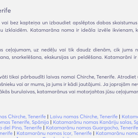
rife
 vai bez kapteiņa un izbaudiet apslēptos dabas skaistumus t
grupu izklaidēm. Katamarāna noma ir ideāla izvēle ikvienam,
s ceļojumam, uz nedēļu vai tik daudz dienām, cik jums 
, snorkelēšana, ekskursijas un peldēšana. Katamarāni ir arī
ti tikai pārbaudīti laivas nomai Chirche, Tenerife. Atrodie
pašnieku vai ar mums, ja jums ir kādi jautājumi. Ja joprojām ne
bākās burulaivas, katamarānus vai motorjahtas jūsu ceļojuma
as Chirche, Tenerife
|
Laivu nomas Chirche, Tenerife
|
Katama
as Tenerife, Spānija
|
Katamarānu nomas Kanāriju salas, S
del Pino, Tenerife
|
Katamarānu nomas Guargacho, Tenerif
nerife
|
Katamarānu nomas Icor, Tenerife
|
Katamarānu nomas