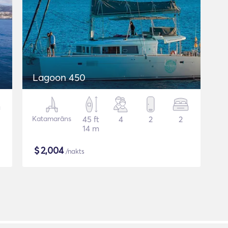
Lagoon 450
Katamarāns
45 ft
4
2
2
14 m
$
2,004
/nakts