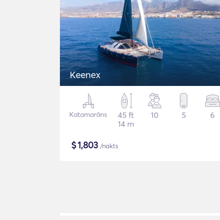
Keenex
Katamarāns
45 ft
10
5
6
14 m
$
1,803
/nakts