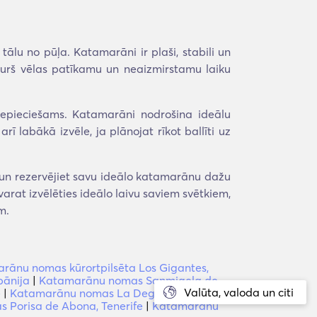
ālu no pūļa. Katamarāni ir plaši, stabili un
 kurš vēlas patīkamu un neaizmirstamu laiku
nepieciešams. Katamarāni nodrošina ideālu
 labākā izvēle, ja plānojat rīkot ballīti uz
t un rezervējiet savu ideālo katamarānu dažu
varat izvēlēties ideālo laivu saviem svētkiem,
m.
rānu nomas kūrortpilsēta Los Gigantes,
pānija
|
Katamarānu nomas Sanmigela de
Valūta, valoda un citi
e
|
Katamarānu nomas La Degollada,
 Porisa de Abona, Tenerife
|
Katamarānu