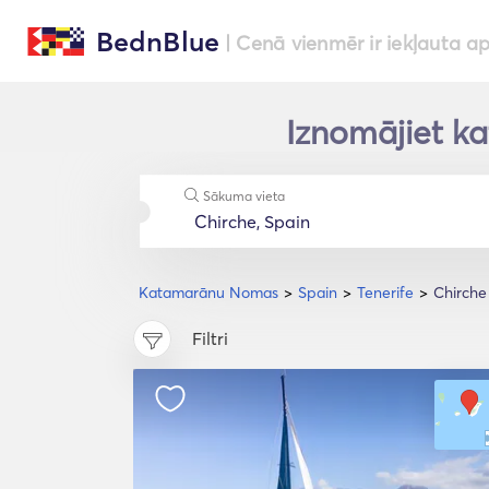
BednBlue
| Cenā vienmēr ir iekļauta a
Iznomājiet ka
Sākuma vieta
Katamarānu Nomas
Spain
Tenerife
Chirche
Filtri