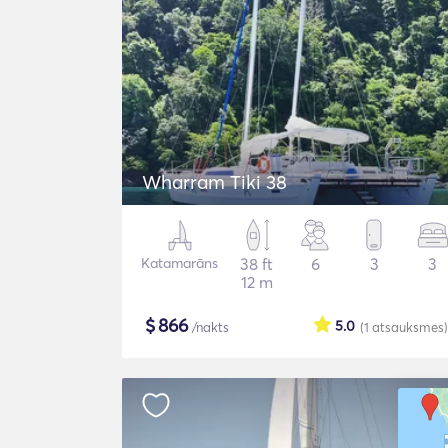
Wharram Tiki 38
Katamarāns
38 ft
6
3
3
12 m
$
866
5.0
/nakts
(1
atsauksmes
)