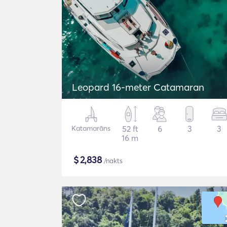
Leopard 16-meter Catamaran
Katamarāns
52 ft
6
3
3
16 m
$
2,838
/nakts