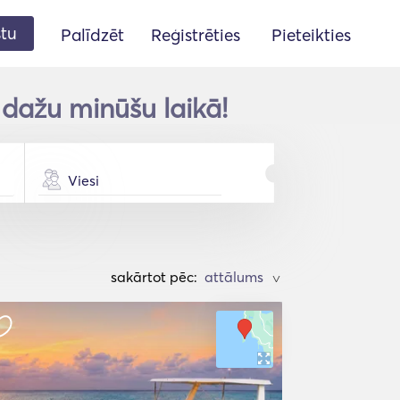
stu
Palīdzēt
Reģistrēties
Pieteikties
dažu minūšu laikā!
Viesi
sakārtot pēc:
>