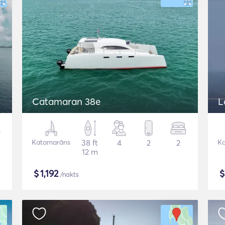
Catamaran 38e
L
Katamarāns
38 ft
4
2
2
K
12 m
$
1,192
/nakts