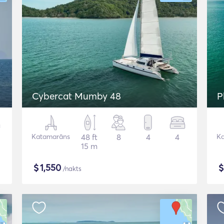
Cybercat Mumby 48
P
Katamarāns
48 ft
8
4
4
K
15 m
$
1,550
/nakts