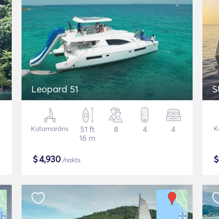
Leopard 51
S
Katamarāns
51 ft
8
4
4
K
16 m
$
4,930
/nakts