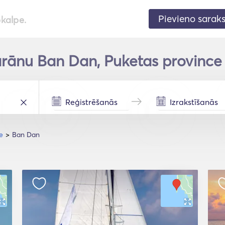
Pievieno sarak
pkalpe.
rānu Ban Dan, Puketas province 
e
Ban Dan