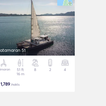
atamaran 51
rimaran
51 ft
8
2
4
16 m
$
1,789
/nakts