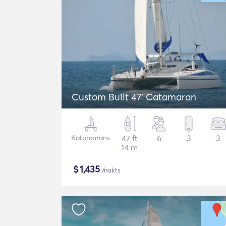
Custom Built 47' Catamaran
Katamarāns
47 ft
6
3
3
14 m
$
1,435
/nakts