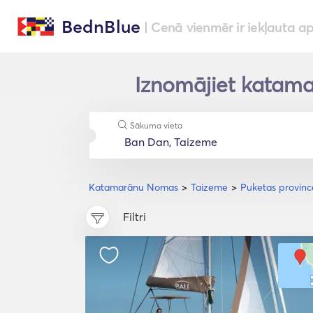
BednBlue
| Cenā vienmēr ir iekļauta a
Iznomājiet katama
Sākuma vieta
Katamarānu Nomas
Taizeme
Puketas provinc
Filtri