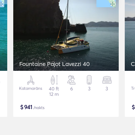
Fountaine Pajot Lavezzi 40
C
Katamarāns
40 ft
6
3
3
T
12 m
$
941
/nakts