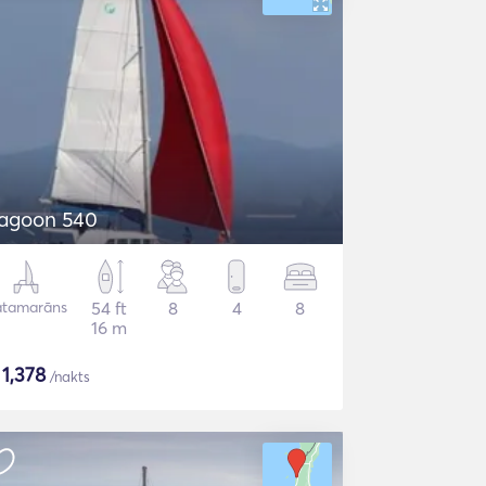
agoon 540
atamarāns
54 ft
8
4
8
16 m
$
1,378
/nakts