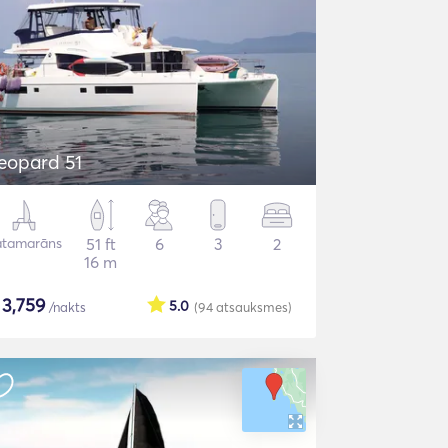
eopard 51
atamarāns
51 ft
6
3
2
16 m
$
3,759
5.0
/nakts
(94
atsauksmes
)