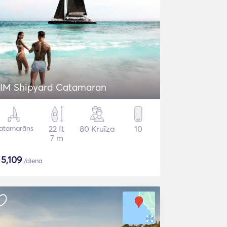
IM Shipyard Catamaran
atamarāns
22 ft
80 Kruīza
10
7 m
$
5,109
/diena