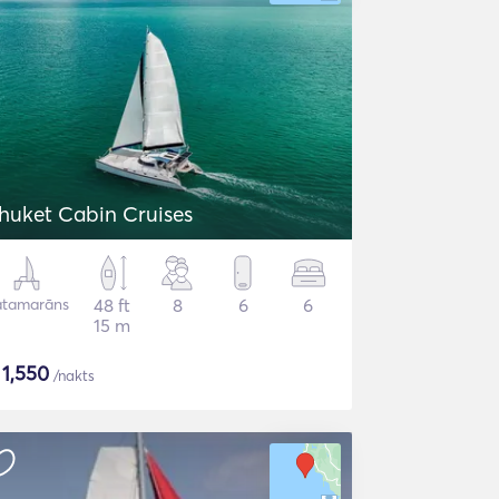
huket Cabin Cruises
atamarāns
48 ft
8
6
6
15 m
$
1,550
/nakts