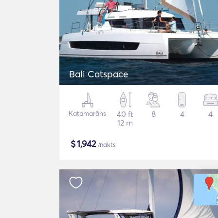
Bali Catspace
Katamarāns
40 ft
8
4
4
12 m
$
1,942
/nakts