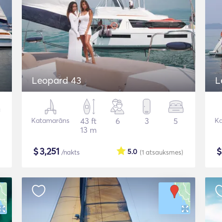
Leopard 43
L
Katamarāns
43 ft
6
3
5
K
13 m
$
3,251
5.0
/nakts
(1
atsauksmes
)