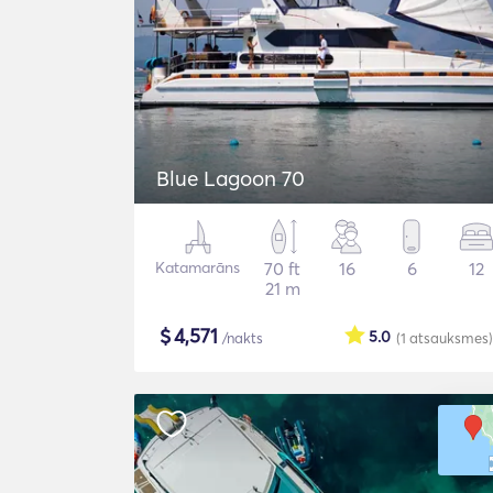
Blue Lagoon 70
Katamarāns
70 ft
16
6
12
21 m
$
4,571
5.0
/nakts
(1
atsauksmes
)