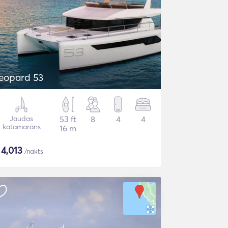
eopard 53
Jaudas
53 ft
8
4
4
katamarāns
16 m
$
4,013
/nakts