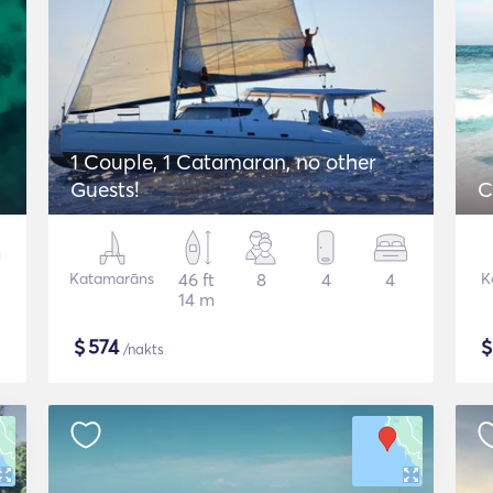
1 Couple, 1 Catamaran, no other
Guests!
C
Katamarāns
46 ft
8
4
4
K
14 m
$
574
/nakts