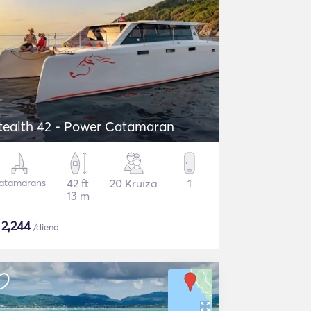
tealth 42 - Power Catamaran
atamarāns
42 ft
20 Kruīza
1
13 m
$
2,244
/diena