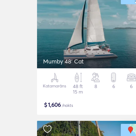
Mumby 48' Cat
Katamarāns
48 ft
8
6
6
15 m
$
1,606
/nakts