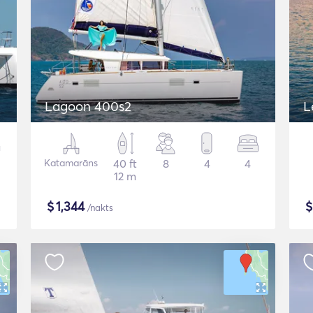
Lagoon 400s2
L
Katamarāns
40 ft
8
4
4
12 m
$
1,344
/nakts