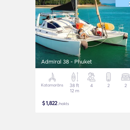
Admiral 38 - Phuket
Katamarāns
38 ft
4
2
2
12 m
$
1,822
/nakts