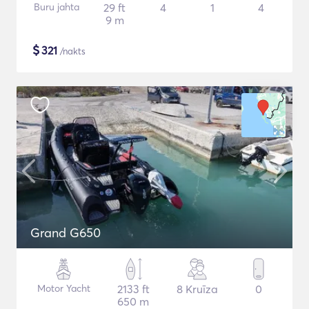
Buru jahta
29 ft
4
1
4
9 m
$
321
/nakts
Grand G650
Motor Yacht
2133 ft
8 Kruīza
0
650 m