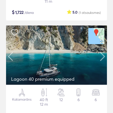
11 m
$
1,722
5.0
/diena
(1
atsauksmes
)
Lagoon 40 premium equipped
Katamarāns
40 ft
12
6
6
12 m