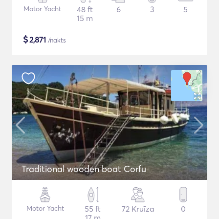
Motor Yacht
48 ft
6
3
5
15 m
$
2,871
/nakts
Traditional wooden boat Corfu
Motor Yacht
55 ft
72 Kruīza
0
17 m