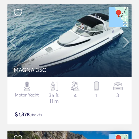
MAGNA 35C
Motor Yacht
35 ft
4
1
3
11 m
$
1,378
/nakts