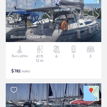
Bavaria Cruiser 41
Buru jahta
41 ft
6
3
3
12 m
$
782
/nakts