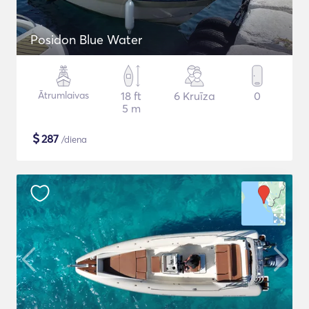
Posidon Blue Water
Ātrumlaivas
18 ft
6 Kruīza
0
5 m
$
287
/diena