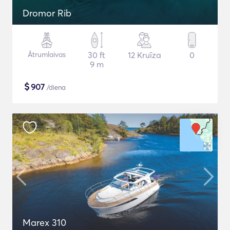
Dromor Rib
Ātrumlaivas
30 ft
12 Kruīza
0
9 m
$
907
/diena
Marex 310