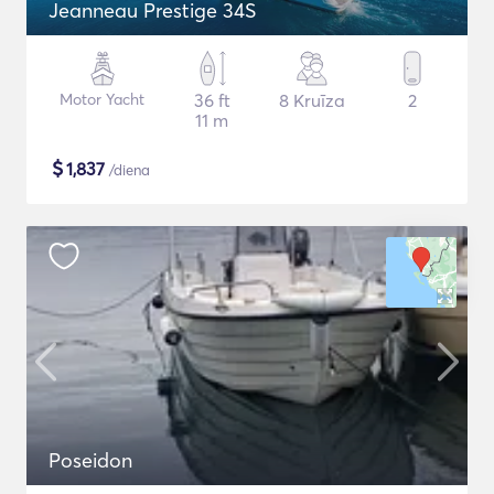
Jeanneau Prestige 34S
Motor Yacht
36 ft
8 Kruīza
2
11 m
$
1,837
/diena
Poseidon