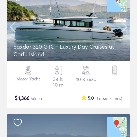
Saxdor 320 GTC - Luxury Day Cruises at
Corfu Island
Motor Yacht
34 ft
10 Kruīza
1
10 m
$
1,366
5.0
/diena
(1
atsauksmes
)