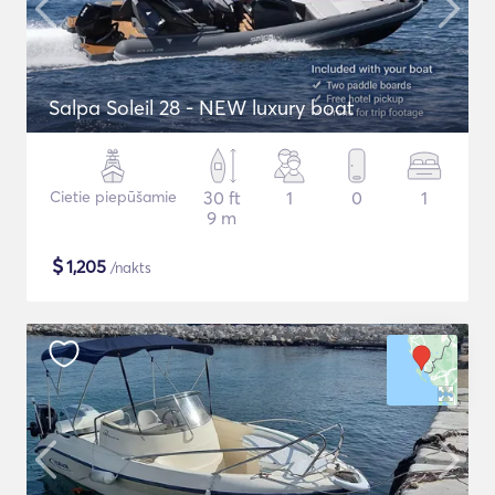
Salpa Soleil 28 - NEW luxury boat
Cietie piepūšamie
30 ft
1
0
1
9 m
$
1,205
/nakts