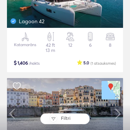
Lagoon 42
Katamarāns
42 ft
12
6
8
13 m
$
1,406
5.0
/nakts
(1
atsauksmes
)
Filtri