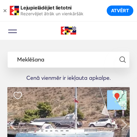
Lejupielādējiet lietotni
×
ATVĒRT
Rezervējiet ātrāk un vienkāršāk
Meklēšana
Cenā vienmēr ir iekļauta apkalpe.