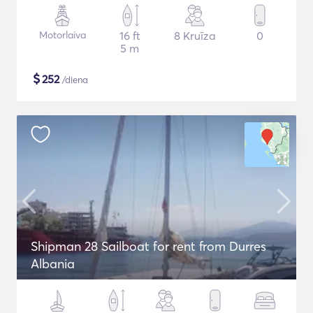
Motorlaiva
16 ft
8 Kruīza
0
5 m
$
252
/diena
Shipman 28 Sailboat for rent from Durres
Albania