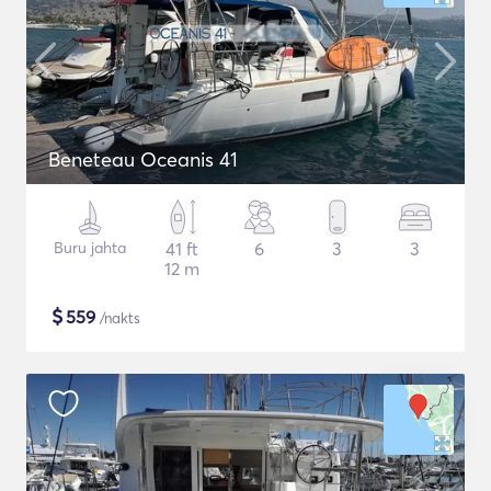
Beneteau Oceanis 41
Buru jahta
41 ft
6
3
3
12 m
$
559
/nakts