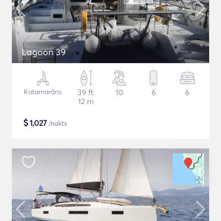
Lagoon 39
Katamarāns
39 ft
10
6
6
12 m
$
1,027
/nakts