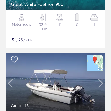
Great White Faethon 900
Motor Yacht
33 ft
11
0
1
10 m
$
1,125
/nakts
Aiolos 16