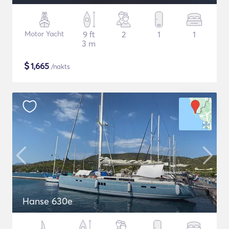
Motor Yacht
9 ft
2
1
1
3 m
$
1,665
/nakts
Hanse 630e