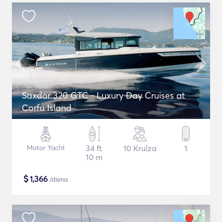
Saxdor 320 GTC - Luxury Day Cruises at
Corfu Island
Motor Yacht
34 ft
10 Kruīza
1
10 m
$
1,366
/diena