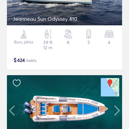
Jeanneau Sun Odyssey 410
Buru jahta
39 ft
8
3
4
12 m
$
624
/nakts