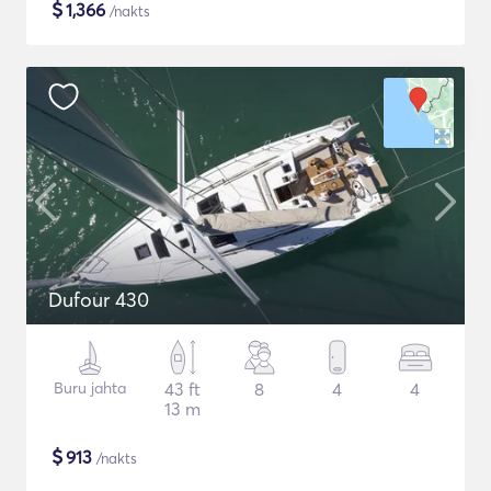
$
1,366
/nakts
Dufour 430
Buru jahta
43 ft
8
4
4
13 m
$
913
/nakts