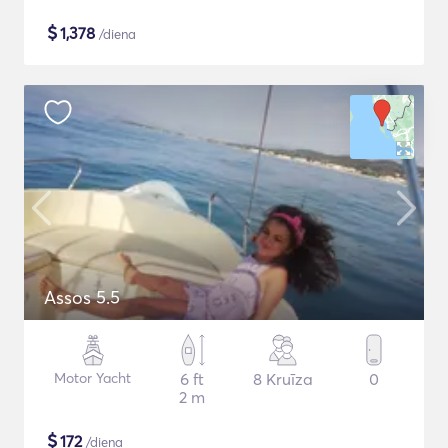
$
1,378
/diena
Assos 5.5
Motor Yacht
6 ft
8 Kruīza
0
2 m
$
172
/diena