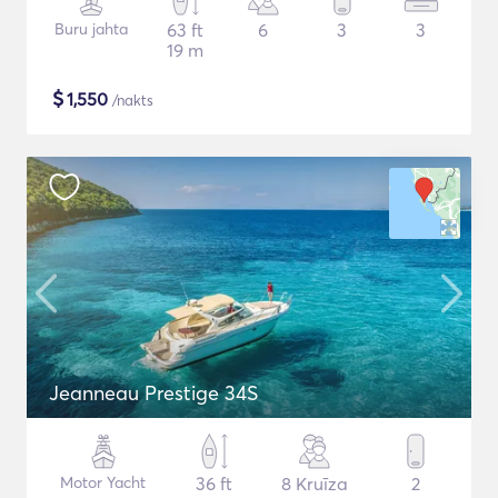
Buru jahta
63 ft
6
3
3
19 m
$
1,550
/nakts
Jeanneau Prestige 34S
Motor Yacht
36 ft
8 Kruīza
2