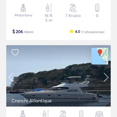
Motorlaiva
16 ft
7 Kruīza
0
5 m
$
206
4.0
/diena
(1
atsauksmes
)
Cranchi Atlantique