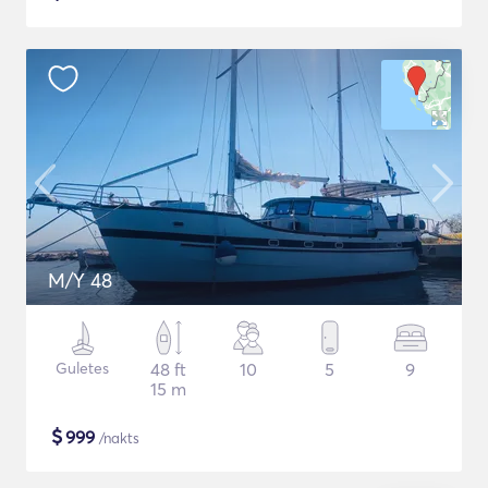
M/Y 48
Guletes
48 ft
10
5
9
15 m
$
999
/nakts