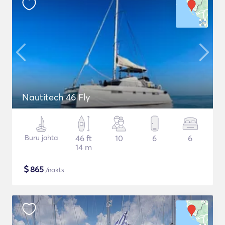
Nautitech 46 Fly
Buru jahta
46 ft
10
6
6
14 m
$
865
/nakts