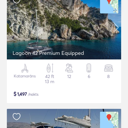
Lagoon 42 Premium Equipped
Katamarāns
42 ft
12
6
8
13 m
$
1,497
/nakts