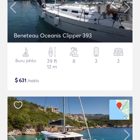
Beneteau Oceanis Clipper 393
Buru jahta
39 ft
8
3
3
12 m
$
631
/nakts