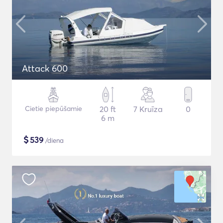
Attack 600
Cietie piepūšamie
20 ft
7 Kruīza
0
6 m
$
539
/diena