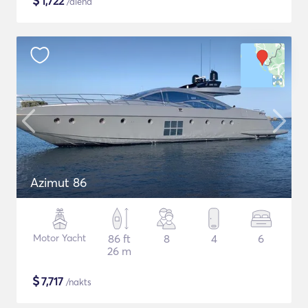
$
1,722
/diena
Azimut 86
Motor Yacht
86 ft
8
4
6
26 m
$
7,717
/nakts