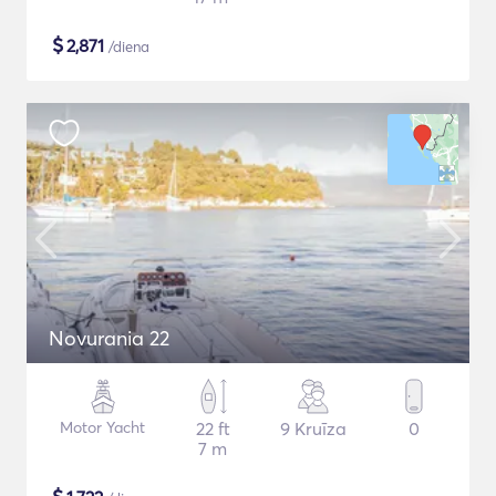
$
2,871
/diena
Novurania 22
Motor Yacht
22 ft
9 Kruīza
0
7 m