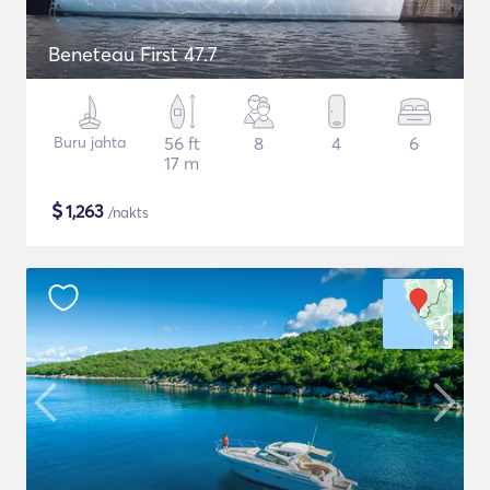
Beneteau First 47.7
Buru jahta
56 ft
8
4
6
17 m
$
1,263
/nakts