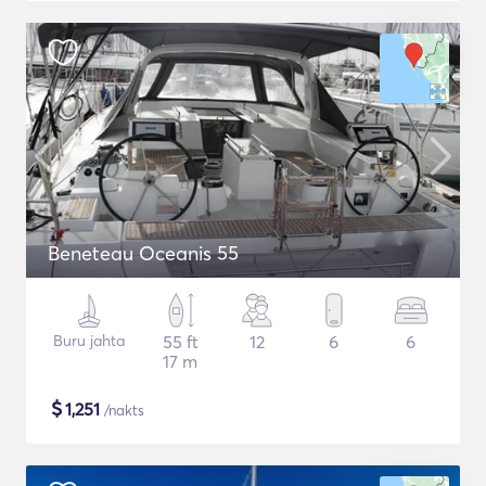
Beneteau Oceanis 55
Buru jahta
55 ft
12
6
6
17 m
$
1,251
/nakts