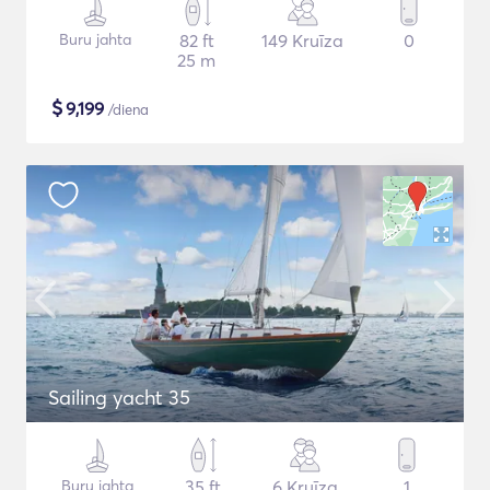
Buru jahta
82 ft
149 Kruīza
0
25 m
$
9,199
/diena
Sailing yacht 35
Buru jahta
35 ft
6 Kruīza
1