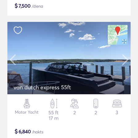
$
7,500
/diena
van dutch express 55ft
Motor Yacht
55 ft
2
2
3
17 m
$
6,840
/nakts