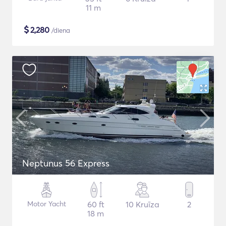
11 m
$
2,280
/diena
Neptunus 56 Express
Motor Yacht
60 ft
10 Kruīza
2
18 m