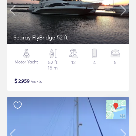
Searay FlyBridge 52 ft
Motor Yacht
52 ft
12
4
5
16 m
$
2,959
/nakts