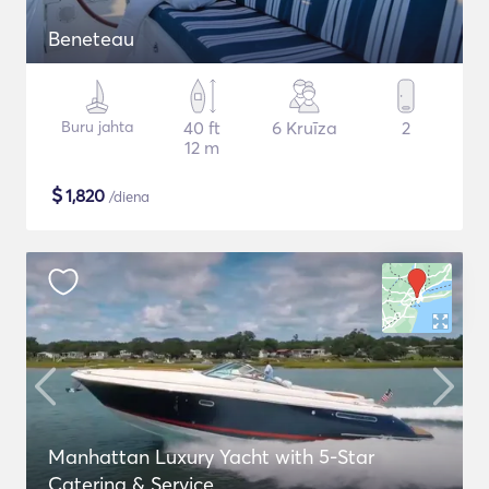
Beneteau
Buru jahta
40 ft
6 Kruīza
2
12 m
$
1,820
/diena
Manhattan Luxury Yacht with 5-Star
Catering & Service