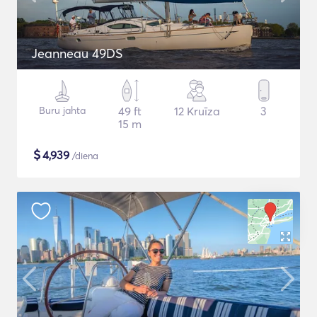
Jeanneau 49DS
Buru jahta
49 ft
12 Kruīza
3
15 m
$
4,939
/diena