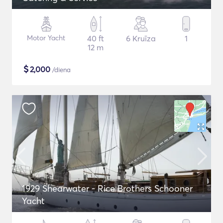
Motor Yacht
40 ft
6 Kruīza
1
12 m
$
2,000
/diena
1929 Shearwater - Rice Brothers Schooner
Yacht