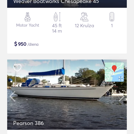
Weaver Boatworks Chesapeake 45
Motor Yacht
45 ft
12 Kruīza
1
14 m
$
950
/diena
Pearson 386