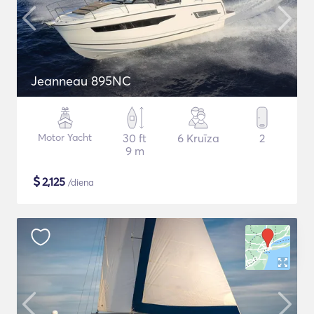
Jeanneau 895NC
Motor Yacht
30 ft
6 Kruīza
2
9 m
$
2,125
/diena