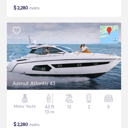
$
2,280
/nakts
Azimut Atlantis 43
Motor Yacht
43 ft
12
2
5
13 m
$
2,280
/nakts