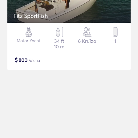
Fitz SportFish
Motor Yacht
34 ft
6 Kruīza
1
10 m
$
800
/diena