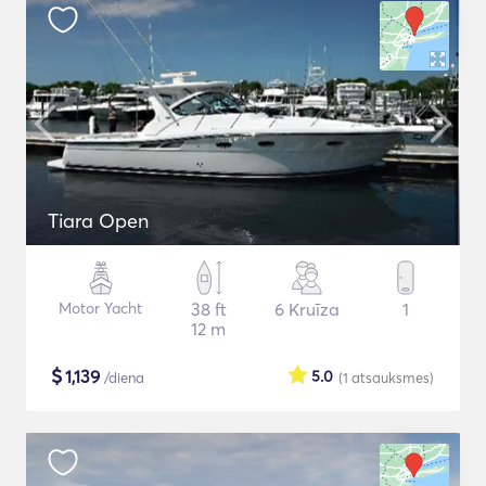
Tiara Open
Motor Yacht
38 ft
6 Kruīza
1
12 m
$
1,139
5.0
/diena
(1
atsauksmes
)