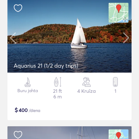
Aquarius 21 (1/2 day trips)
Buru jahta
21 ft
4 Kruīza
1
6 m
$
400
/diena