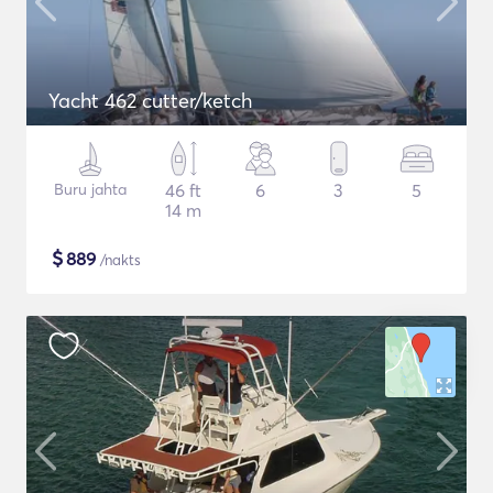
Yacht 462 cutter/ketch
Buru jahta
46 ft
6
3
5
14 m
$
889
/nakts