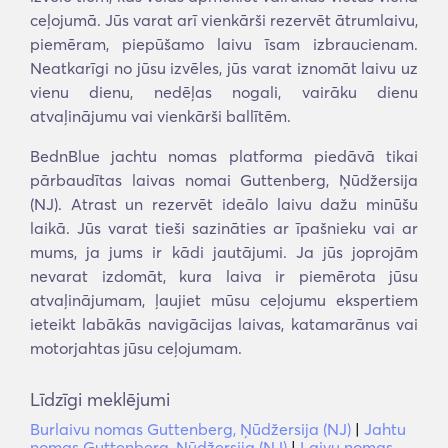
ceļojumā. Jūs varat arī vienkārši rezervēt ātrumlaivu,
piemēram, piepūšamo laivu īsam izbraucienam.
Neatkarīgi no jūsu izvēles, jūs varat iznomāt laivu uz
vienu dienu, nedēļas nogali, vairāku dienu
atvaļinājumu vai vienkārši ballītēm.
BednBlue jachtu nomas platforma piedāvā tikai
pārbaudītas laivas nomai Guttenberg, Ņūdžersija
(NJ). Atrast un rezervēt ideālo laivu dažu minūšu
laikā. Jūs varat tieši sazināties ar īpašnieku vai ar
mums, ja jums ir kādi jautājumi. Ja jūs joprojām
nevarat izdomāt, kura laiva ir piemērota jūsu
atvaļinājumam, ļaujiet mūsu ceļojumu ekspertiem
ieteikt labākās navigācijas laivas, katamarānus vai
motorjahtas jūsu ceļojumam.
Līdzīgi meklējumi
Burlaivu nomas Guttenberg, Ņūdžersija (NJ)
|
Jahtu
nomas Guttenberg, Ņūdžersija (NJ)
|
Laivu nomas