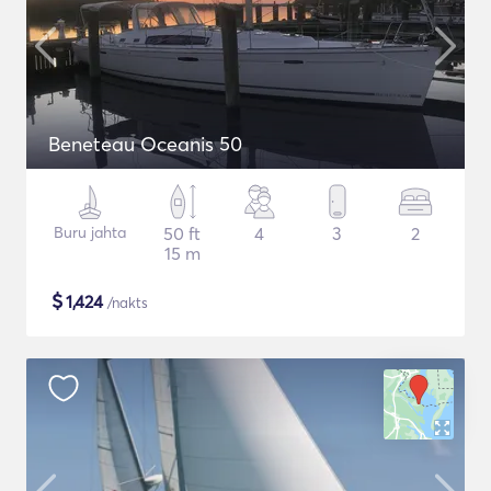
Beneteau Oceanis 50
Buru jahta
50 ft
4
3
2
15 m
$
1,424
/nakts