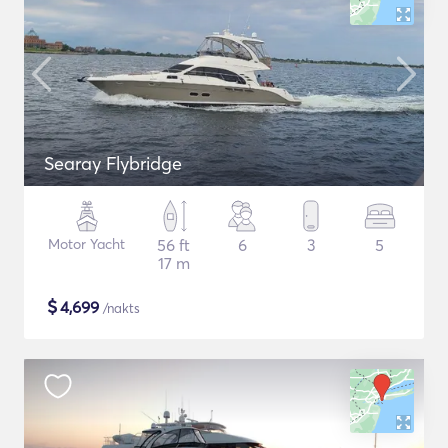
Searay Flybridge
Motor Yacht
56 ft
6
3
5
17 m
$
4,699
/nakts