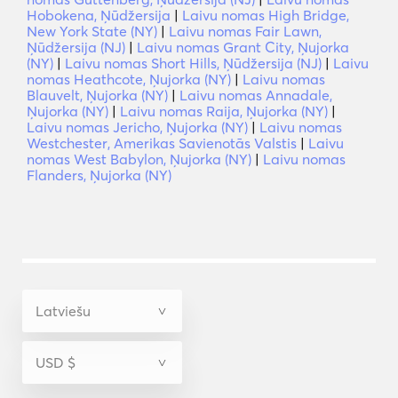
Hobokena, Ņūdžersija
|
Laivu nomas High Bridge,
New York State (NY)
|
Laivu nomas Fair Lawn,
Ņūdžersija (NJ)
|
Laivu nomas Grant City, Ņujorka
(NY)
|
Laivu nomas Short Hills, Ņūdžersija (NJ)
|
Laivu
nomas Heathcote, Ņujorka (NY)
|
Laivu nomas
Blauvelt, Ņujorka (NY)
|
Laivu nomas Annadale,
Ņujorka (NY)
|
Laivu nomas Raija, Ņujorka (NY)
|
Laivu nomas Jericho, Ņujorka (NY)
|
Laivu nomas
Westchester, Amerikas Savienotās Valstis
|
Laivu
nomas West Babylon, Ņujorka (NY)
|
Laivu nomas
Flanders, Ņujorka (NY)