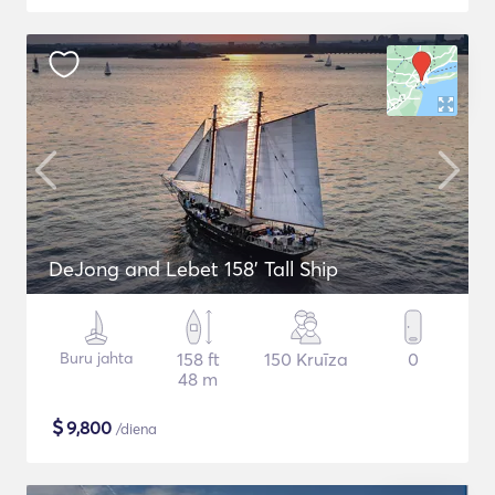
DeJong and Lebet 158' Tall Ship
Buru jahta
158 ft
150 Kruīza
0
48 m
$
9,800
/diena