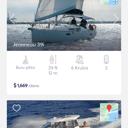
Jeanneau 39i
Buru jahta
39 ft
6 Kruīza
2
12 m
$
1,669
/diena