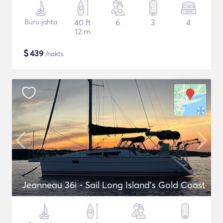
Buru jahta
40 ft
6
3
4
12 m
$
439
/nakts
Jeanneau 36i - Sail Long Island's Gold Coast