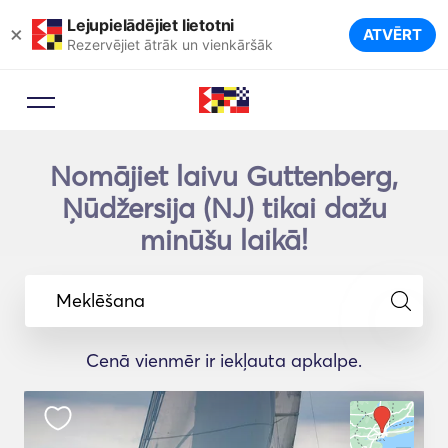
Lejupielādējiet lietotni
×
ATVĒRT
Rezervējiet ātrāk un vienkāršāk
Nomājiet laivu Guttenberg,
Ņūdžersija (NJ) tikai dažu
minūšu laikā!
Meklēšana
Cenā vienmēr ir iekļauta apkalpe.