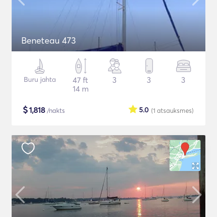
Beneteau 473
Buru jahta
47 ft
3
3
3
14 m
$
1,818
5.0
/nakts
(1
atsauksmes
)