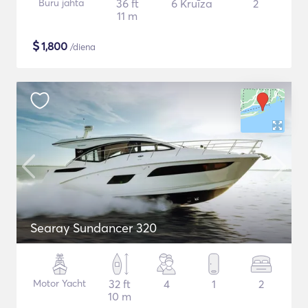
Buru jahta
36 ft
6 Kruīza
2
11 m
$
1,800
/diena
Searay Sundancer 320
Motor Yacht
32 ft
4
1
2
10 m