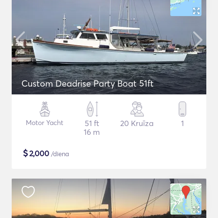
Custom Deadrise Party Boat 51ft
Motor Yacht
51 ft
20 Kruīza
1
16 m
$
2,000
/diena