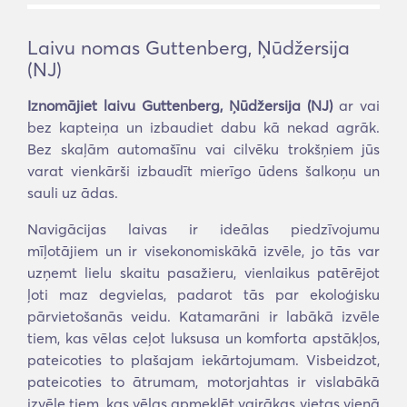
Laivu nomas Guttenberg, Ņūdžersija
(NJ)
Iznomājiet laivu Guttenberg, Ņūdžersija (NJ)
ar vai
bez kapteiņa un izbaudiet dabu kā nekad agrāk.
Bez skaļām automašīnu vai cilvēku trokšņiem jūs
varat vienkārši izbaudīt mierīgo ūdens šalkoņu un
sauli uz ādas.
Navigācijas laivas ir ideālas piedzīvojumu
mīļotājiem un ir visekonomiskākā izvēle, jo tās var
uzņemt lielu skaitu pasažieru, vienlaikus patērējot
ļoti maz degvielas, padarot tās par ekoloģisku
pārvietošanās veidu. Katamarāni ir labākā izvēle
tiem, kas vēlas ceļot luksusa un komforta apstākļos,
pateicoties to plašajam iekārtojumam. Visbeidzot,
pateicoties to ātrumam, motorjahtas ir vislabākā
izvēle tiem, kas vēlas apmeklēt vairākas vietas vienā