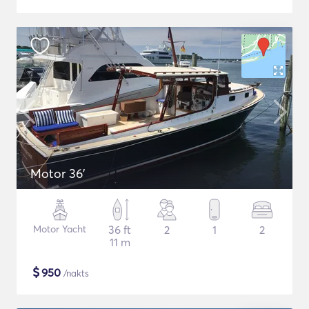
Motor 36'
Motor Yacht
36 ft
2
1
2
11 m
$
950
/nakts