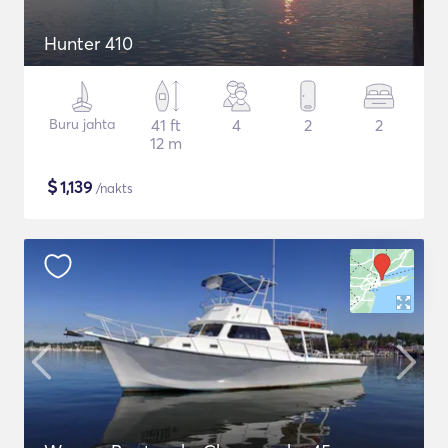
Hunter 410
Buru jahta
41 ft
4
2
2
12 m
$
1,139
/nakts