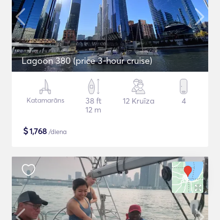
Lagoon 380 (price 3-hour cruise)
Katamarāns
38 ft
12 Kruīza
4
12 m
$
1,768
/diena