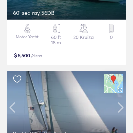
60' sea ray 56DB
Motor Yacht
60 ft
20 Kruīza
0
18 m
$
5,500
/diena