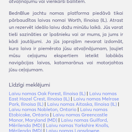
atvaļinājumu vai vienkārši ballītēm.
BednBlue jachtu nomas platforma piedāvā tikai
pārbaudītas laivas nomai Worth, Ilinoisa (IL). Atrast
un rezervēt ideālo laivu dažu minūšu laikā. Jūs varat
tieši sazināties ar īpašnieku vai ar mums, ja jums ir
kādi jautājumi. Ja jūs joprojām nevarat izdomāt,
kura laiva ir piemērota jūsu atvaļinājumam, ļaujiet
mūsu ceļojumu ekspertiem ieteikt labākās
navigācijas laivas, katamarānus vai motorjahtas
jūsu ceļojumam.
Līdzīgi meklējumi
Laivu nomas Oak Forest, Ilinoisa (IL)
|
Laivu nomas
East Hazel Crest, Ilinoisa (IL)
|
Laivu nomas Melrose
Park, Ilinoisa (IL)
|
Laivu nomas Aitaska, Ilinoisa (IL)
|
Laivu nomas Nobleton, Ontario
|
Laivu nomas
Etobicoke, Ontario
|
Laivu nomas Greencastle
Manor, Maryland (MD)
|
Laivu nomas Guilford,
Mērilenda (MD)
|
Laivu nomas Yorkshire Knolls,
Mērilenda (MD)
|
Laivu nomas Lansdowne,