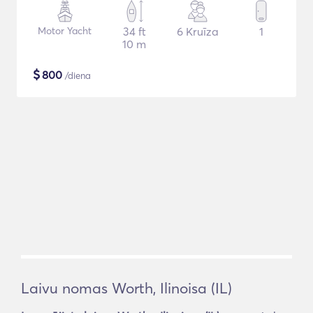
Motor Yacht
34 ft
6 Kruīza
1
10 m
$
800
/diena
Laivu nomas Worth, Ilinoisa (IL)