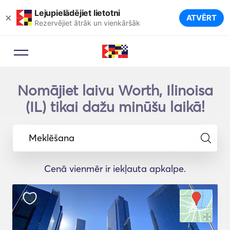
Lejupielādējiet lietotni
×
ATVĒRT
Rezervējiet ātrāk un vienkāršāk
Nomājiet laivu Worth, Ilinoisa
(IL) tikai dažu minūšu laikā!
Meklēšana
Cenā vienmēr ir iekļauta apkalpe.