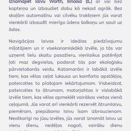
Iznomājiet laivu Worth, Ilinoisa (IL)
ar vai bez
kapteiņa un izbaudiet dabu kā nekad agrāk. Bez
skaļām automašīnu vai cilvēku trokšņiem jūs varat
vienkārši izbaudīt mierīgo ūdens šalkoņu un sauli uz
ādas.
Navigācijas laivas ir ideālas piedzīvojumu
mīļotājiem un ir visekonomiskākā izvēle, jo tās var
uzņemt lielu skaitu pasažieru, vienlaikus patērējot
ļoti maz degvielas, padarot tās par ekoloģisku
pārvietošanās veidu. Katamarāni ir labākā izvēle
tiem, kas vēlas ceļot luksusa un komforta apstākļos,
pateicoties to plašajam iekārtojumam. Visbeidzot,
pateicoties to ātrumam, motorjahtas ir vislabākā
izvēle tiem, kas vēlas apmeklēt vairākas vietas vienā
ceļojumā. Jūs varat arī vienkārši rezervēt ātrumlaivu,
piemēram, piepūšamo laivu īsam izbraucienam.
Neatkarīgi no jūsu izvēles, jūs varat iznomāt laivu uz
vienu dienu, nedēļas nogali, vairāku dienu