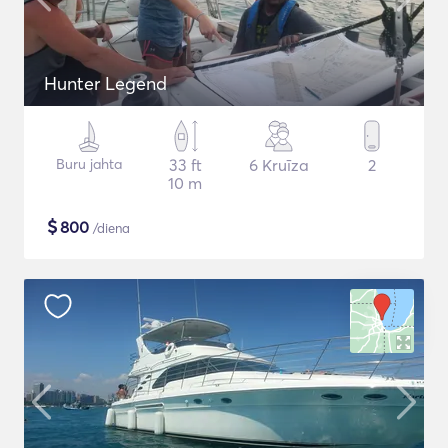
Hunter Legend
Buru jahta
33 ft
6 Kruīza
2
10 m
$
800
/diena