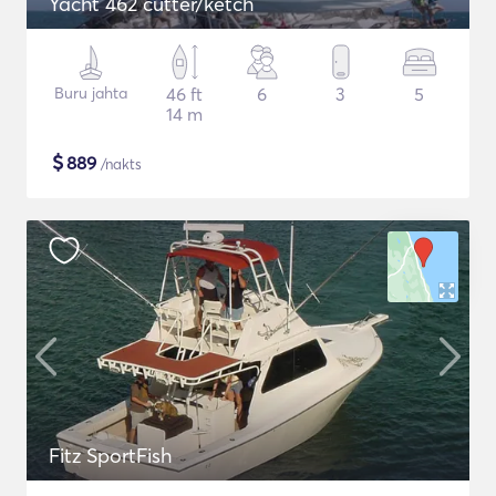
Yacht 462 cutter/ketch
Buru jahta
46 ft
6
3
5
14 m
$
889
/nakts
Fitz SportFish