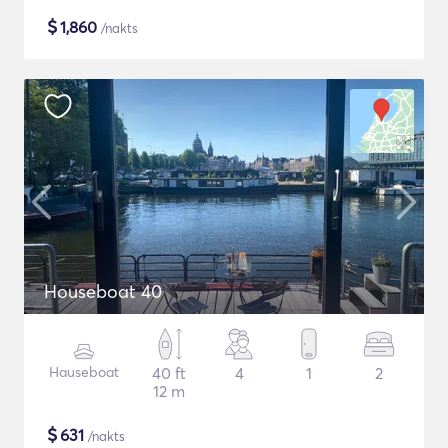
$
1,860
/nakts
Houseboat 40
Hauseboat
40 ft
4
1
2
12 m
$
631
/nakts