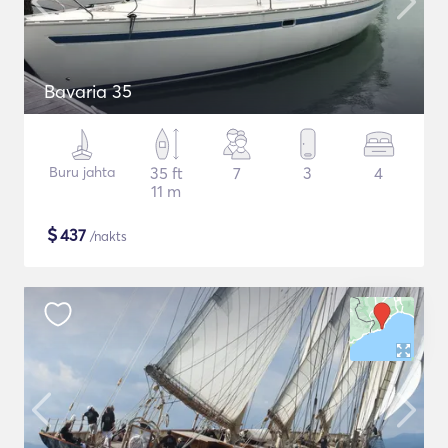
Bavaria 35
Buru jahta
35 ft
7
3
4
11 m
$
437
/nakts