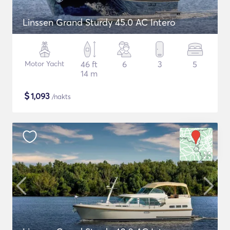
Linssen Grand Sturdy 45.0 AC Intero
Motor Yacht
46 ft
6
3
5
14 m
$
1,093
/nakts