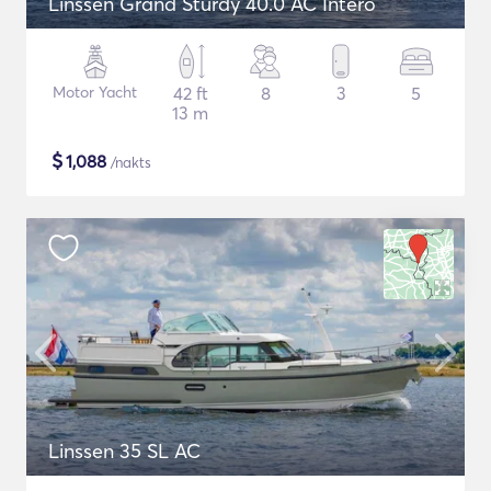
Linssen Grand Sturdy 40.0 AC Intero
Motor Yacht
42 ft
8
3
5
13 m
$
1,088
/nakts
Linssen 35 SL AC