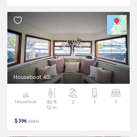
Houseboat 40
Hauseboat
40 ft
2
1
1
12 m
$
396
/nakts