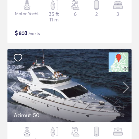
Motor Yacht
35 ft
6
2
3
11 m
$
803
/nakts
Azimut 50