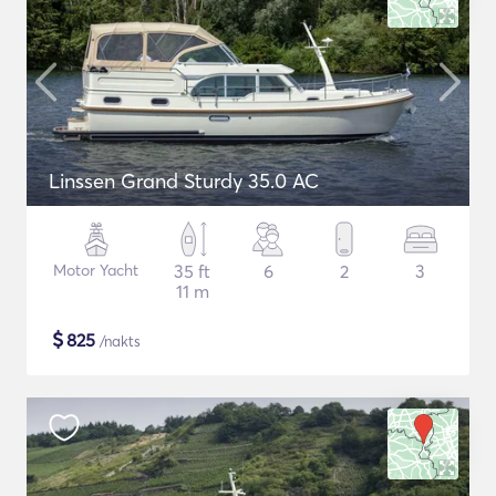
Linssen Grand Sturdy 35.0 AC
Motor Yacht
35 ft
6
2
3
11 m
$
825
/nakts