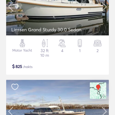
Linssen Grand Sturdy 30.0 Sedan
Motor Yacht
32 ft
4
1
2
10 m
$
825
/nakts