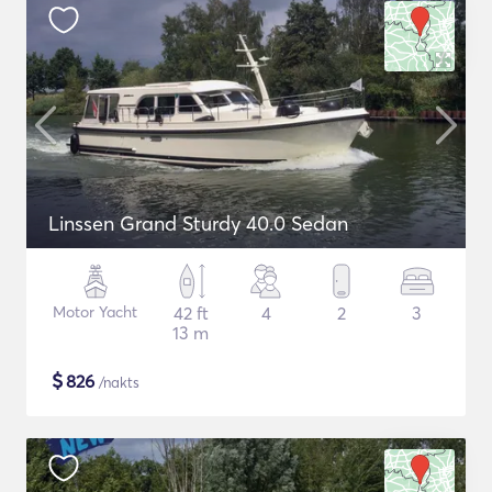
Linssen Grand Sturdy 40.0 Sedan
Motor Yacht
42 ft
4
2
3
13 m
$
826
/nakts