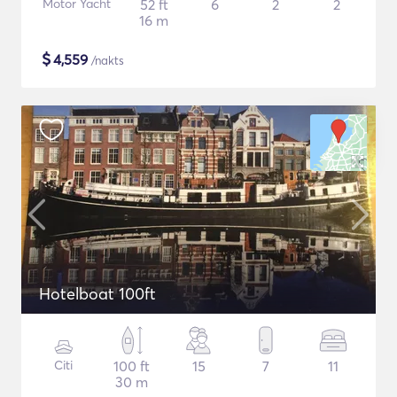
Motor Yacht
52 ft
6
2
2
16 m
$
4,559
/nakts
Hotelboat 100ft
Citi
100 ft
15
7
11
30 m