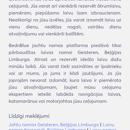
ceļojumā. Jūs varat arī vienkārši rezervēt ātrumlaivu,
piemēram, piepūšamo laivu īsam izbraucienam.
Neatkarīgi no jūsu izvēles, jūs varat iznomāt laivu uz
vienu dienu, nedēļas nogali, vairāku dienu
atvaļinājumu vai vienkārši ballītēm.
BednBlue jachtu nomas platforma piedāvā tikai
pārbaudītas laivas nomai Geisteren, Beļģijas
Limburga. Atrast un rezervēt ideālo laivu dažu
minūšu laikā. Jūs varat tieši sazināties ar īpašnieku
vai ar mums, ja jums ir kādi jautājumi. Ja jūs
joprojām nevarat izdomāt, kura laiva ir piemērota
jūsu atvaļinājumam, ļaujiet mūsu ceļojumu
ekspertiem ieteikt labākās navigācijas laivas,
katamarānus vai motorjahtas jūsu ceļojumam.
Līdzīgi meklējumi
Jahtu nomas Geisteren, Beļģijas Limburga
|
Laivu
nomas Kessenich, Beļģijas Limburga
|
Laivu nomas