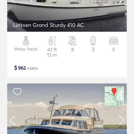
Linssen Grand Sturdy 410 AC
Motor Yacht
42 ft
8
3
5
13 m
$
962
/nakts