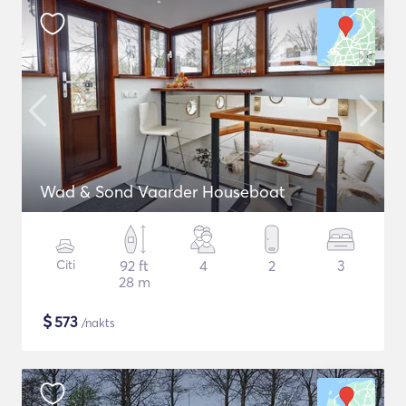
Wad & Sond Vaarder Houseboat
Citi
92 ft
4
2
3
28 m
$
573
/nakts