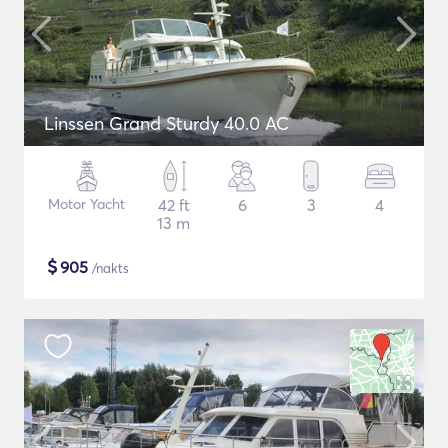
Linssen Grand Sturdy 40.0 AC
Motor Yacht
42 ft
6
3
4
13 m
$
905
/nakts