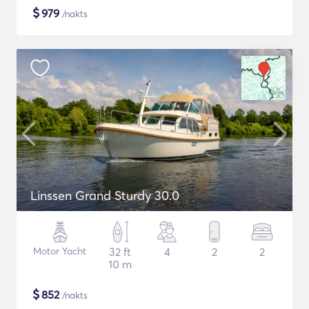
$
979
/nakts
Linssen Grand Sturdy 30.0
Motor Yacht
32 ft
4
2
2
10 m
$
852
/nakts