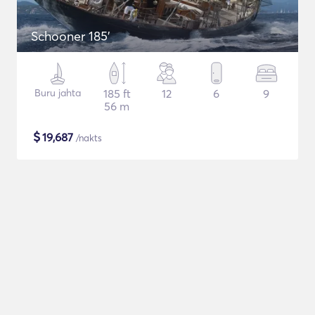
Schooner 185'
Buru jahta
185 ft
12
6
9
56 m
$
19,687
/nakts