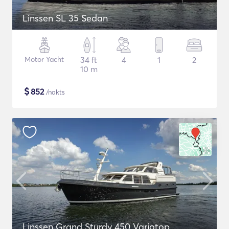
Linssen SL 35 Sedan
Motor Yacht
34 ft
4
1
2
10 m
$
852
/nakts
Linssen Grand Sturdy 450 Variotop