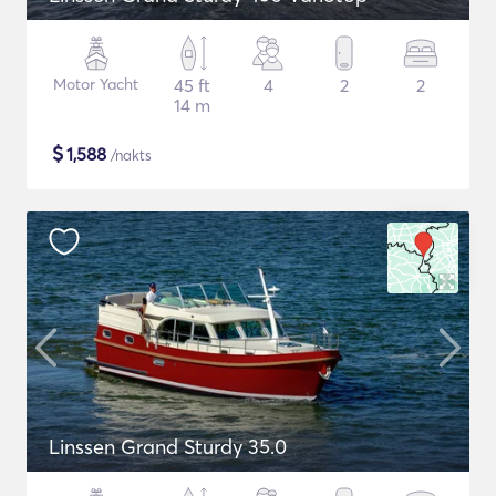
Motor Yacht
45 ft
4
2
2
14 m
$
1,588
/nakts
Linssen Grand Sturdy 35.0