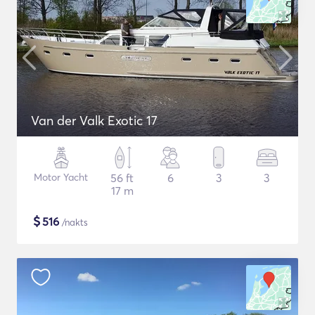
Van der Valk Exotic 17
Motor Yacht
56 ft
6
3
3
17 m
$
516
/nakts