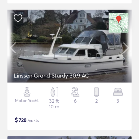
Linssen Grand Sturdy 30.9 AC
Motor Yacht
32 ft
6
2
3
10 m
$
728
/nakts