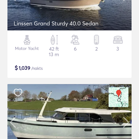
Linssen Grand Sturdy 40.0 Sedan
Motor Yacht
42 ft
6
2
3
13 m
$
1,039
/nakts