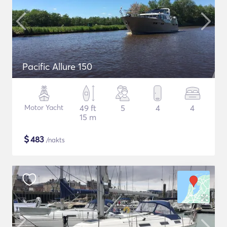
Pacific Allure 150
Motor Yacht
49 ft
5
4
4
15 m
$
483
/nakts