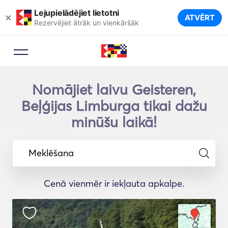
Lejupielādējiet lietotni
×
ATVĒRT
Rezervējiet ātrāk un vienkāršāk
Nomājiet laivu Geisteren,
Beļģijas Limburga tikai dažu
minūšu laikā!
Meklēšana
Cenā vienmēr ir iekļauta apkalpe.