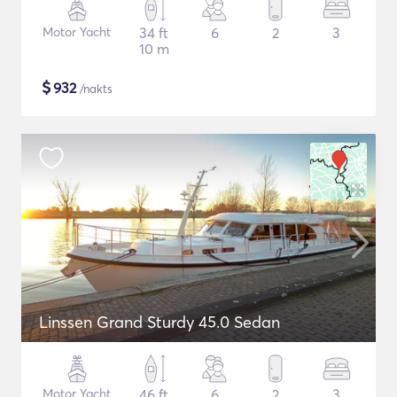
Motor Yacht
34 ft
6
2
3
10 m
$
932
/nakts
Linssen Grand Sturdy 45.0 Sedan
Motor Yacht
46 ft
6
2
3