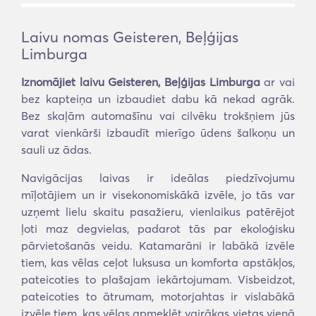
Laivu nomas Geisteren, Beļģijas
Limburga
Iznomājiet laivu Geisteren, Beļģijas Limburga
ar vai
bez kapteiņa un izbaudiet dabu kā nekad agrāk.
Bez skaļām automašīnu vai cilvēku trokšņiem jūs
varat vienkārši izbaudīt mierīgo ūdens šalkoņu un
sauli uz ādas.
Navigācijas laivas ir ideālas piedzīvojumu
mīļotājiem un ir visekonomiskākā izvēle, jo tās var
uzņemt lielu skaitu pasažieru, vienlaikus patērējot
ļoti maz degvielas, padarot tās par ekoloģisku
pārvietošanās veidu. Katamarāni ir labākā izvēle
tiem, kas vēlas ceļot luksusa un komforta apstākļos,
pateicoties to plašajam iekārtojumam. Visbeidzot,
pateicoties to ātrumam, motorjahtas ir vislabākā
izvēle tiem, kas vēlas apmeklēt vairākas vietas vienā