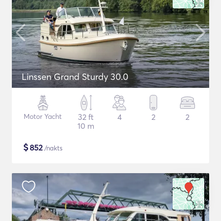
Linssen Grand Sturdy 30.0
Motor Yacht
32 ft
4
2
2
10 m
$
852
/nakts