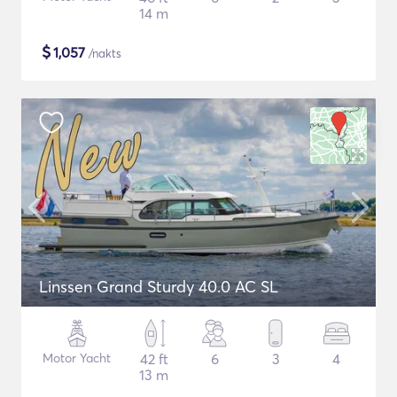
14 m
$
1,057
/nakts
Linssen Grand Sturdy 40.0 AC SL
Motor Yacht
42 ft
6
3
4
13 m