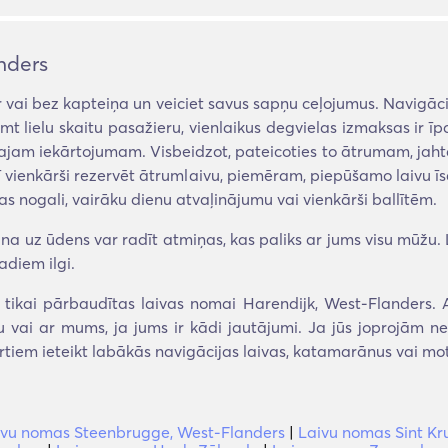
nders
 vai bez kapteiņa un veiciet savus sapņu ceļojumus. Navigāci
emt lielu skaitu pasažieru, vienlaikus degvielas izmaksas ir ī
šajam iekārtojumam. Visbeidzot, pateicoties to ātrumam, jaht
ī vienkārši rezervēt ātrumlaivu, piemēram, piepūšamo laivu ī
as nogali, vairāku dienu atvaļinājumu vai vienkārši ballītēm.
a uz ūdens var radīt atmiņas, kas paliks ar jums visu mūžu. La
adiem ilgi.
ikai pārbaudītas laivas nomai Harendijk, West-Flanders. A
eku vai ar mums, ja jums ir kādi jautājumi. Ja jūs joprojām n
tiem ieteikt labākās navigācijas laivas, katamarānus vai mo
ivu nomas Steenbrugge, West-Flanders
|
Laivu nomas Sint Kr