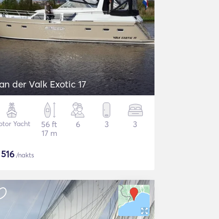
an der Valk Exotic 17
tor Yacht
56 ft
6
3
3
17 m
$
516
/nakts