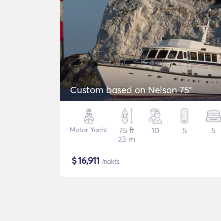
Custom based on Nelson 75"
Motor Yacht
75 ft
10
5
5
23 m
$
16,911
/nakts