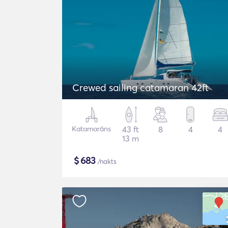
Crewed sailing catamaran 42ft
Katamarāns
43 ft
8
4
4
13 m
$
683
/nakts