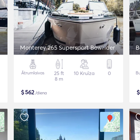
Monterey 265 Supersport Bowrider
B
Ātrumlaivas
25 ft
10 Kruīza
0
Bu
8 m
$
562
/diena