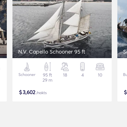
N.V. Capello Schooner 95 ft
S
Schooner
95 ft
18
4
10
Bu
29 m
$
3,602
/nakts