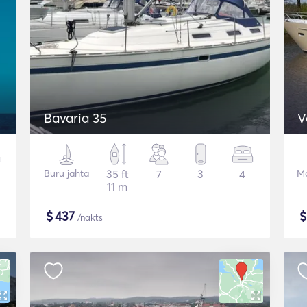
Bavaria 35
V
Buru jahta
35 ft
7
3
4
Mo
11 m
$
437
/nakts