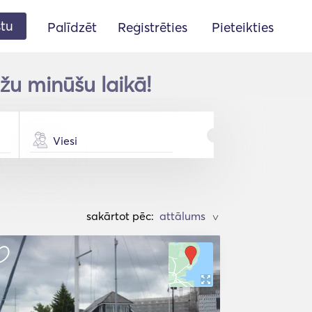
stu
Palīdzēt
Reģistrēties
Pieteikties
žu minūšu laikā!
Viesi
sakārtot pēc:
>