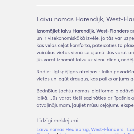
Laivu nomas Harendijk, West-Fla
Iznomājiet laivu Harendijk, West-Flanders
ar
un ir visekonomiskākā izvēle, jo tās var uzņ
kas vēlas ceļot komfortā, pateicoties to pla
vairākas vietas vienā ceļojumā. Jūs varat ar
jūs varat iznomāt laivu uz vienu dienu, nedēļ
Radiet ilgtspējīgas atmiņas - laika pavadīšan
vietas un iegūt draugus, kas paliks ar jums g
BednBlue jachtu nomas platforma piedāvā t
laikā. Jūs varat tieši sazināties ar īpašni
atvaļinājumam, ļaujiet mūsu ceļojumu eksper
Līdzīgi meklējumi
Laivu nomas Heulebrug, West-Flanders
|
La