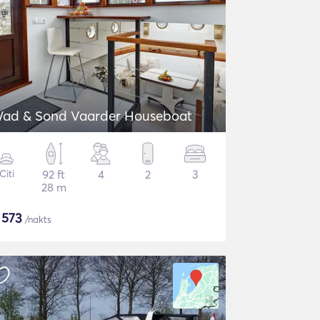
ad & Sond Vaarder Houseboat
Citi
92 ft
4
2
3
28 m
$
573
/nakts