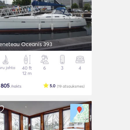
eneteau Oceanis 393
ru jahta
40 ft
6
3
4
12 m
$
805
5.0
/nakts
(19
atsauksmes
)