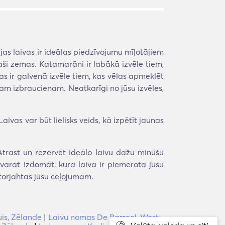
jas laivas ir ideālas piedzīvojumu mīļotājiem
paši zemas. Katamarāni ir labākā izvēle tiem,
as ir galvenā izvēle tiem, kas vēlas apmeklēt
sam izbraucienam. Neatkarīgi no jūsu izvēles,
ivas var būt lielisks veids, kā izpētīt jaunas
trast un rezervēt ideālo laivu dažu minūšu
evarat izdomāt, kura laiva ir piemērota jūsu
torjahtas jūsu ceļojumam.
uis, Zēlande
|
Laivu nomas De Barreel, West-