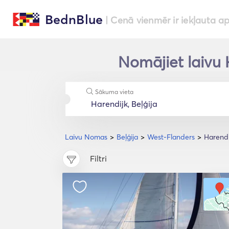
BednBlue
| Cenā vienmēr ir iekļauta a
Nomājiet laivu 
Sākuma vieta
Laivu Nomas
Beļģija
West-Flanders
Harendi
Filtri