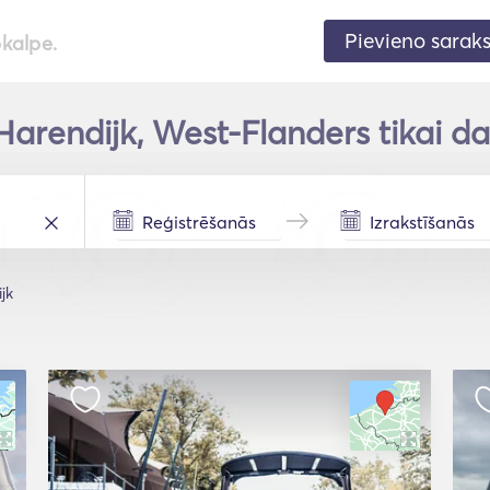
Pievieno sarak
pkalpe.
Harendijk, West-Flanders tikai da
jk