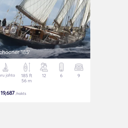
chooner 185'
ru jahta
185 ft
12
6
9
56 m
$
19,687
/nakts