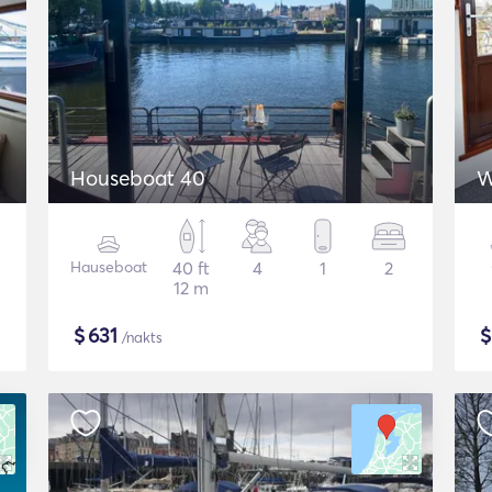
Houseboat 40
W
Hauseboat
40 ft
4
1
2
12 m
$
631
/nakts