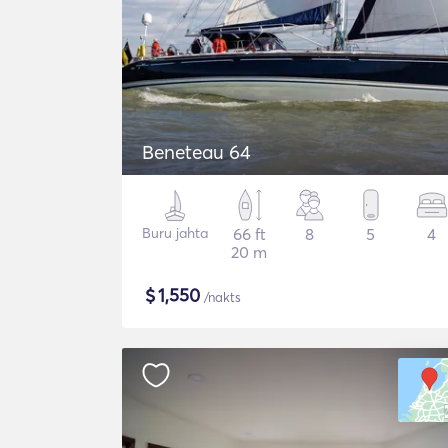
Beneteau 64
Buru jahta
66 ft
8
5
4
20 m
$
1,550
/nakts