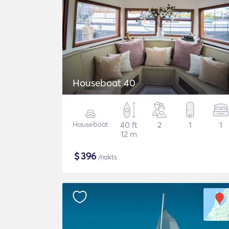
Houseboat 40
Hauseboat
40 ft
2
1
1
12 m
$
396
/nakts