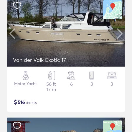
Van der Valk Exotic 17
Motor Yacht
56 ft
6
3
3
17 m
$
516
/nakts