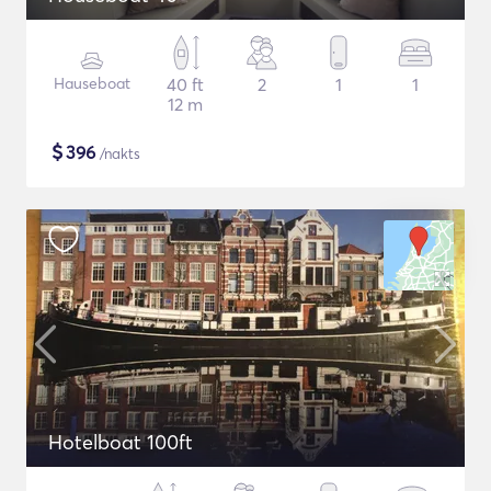
Hauseboat
40 ft
2
1
1
12 m
$
396
/nakts
Hotelboat 100ft