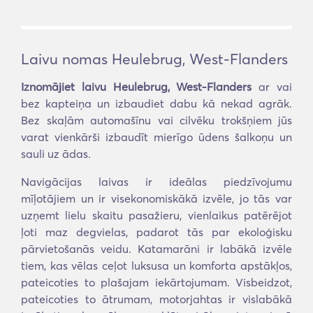
Laivu nomas Heulebrug, West-Flanders
Iznomājiet laivu Heulebrug, West-Flanders
ar vai
bez kapteiņa un izbaudiet dabu kā nekad agrāk.
Bez skaļām automašīnu vai cilvēku trokšņiem jūs
varat vienkārši izbaudīt mierīgo ūdens šalkoņu un
sauli uz ādas.
Navigācijas laivas ir ideālas piedzīvojumu
mīļotājiem un ir visekonomiskākā izvēle, jo tās var
uzņemt lielu skaitu pasažieru, vienlaikus patērējot
ļoti maz degvielas, padarot tās par ekoloģisku
pārvietošanās veidu. Katamarāni ir labākā izvēle
tiem, kas vēlas ceļot luksusa un komforta apstākļos,
pateicoties to plašajam iekārtojumam. Visbeidzot,
pateicoties to ātrumam, motorjahtas ir vislabākā