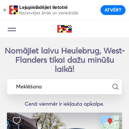
Lejupielādējiet lietotni
×
ATVĒRT
Rezervējiet ātrāk un vienkāršāk
Nomājiet laivu Heulebrug, West-
Flanders tikai dažu minūšu
laikā!
Meklēšana
Cenā vienmēr ir iekļauta apkalpe.