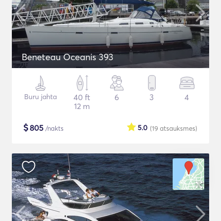
Beneteau Oceanis 393
Buru jahta
40 ft
6
3
4
12 m
$
805
5.0
/nakts
(19
atsauksmes
)