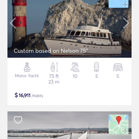
Custom based on Nelson 75"
Motor Yacht
75 ft
10
5
5
23 m
$
16,911
/nakts