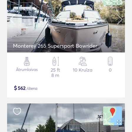
Monterey 265 Supersport Bowrider
Ātrumlaivas
25 ft
10 Kruīza
0
8 m
$
562
/diena