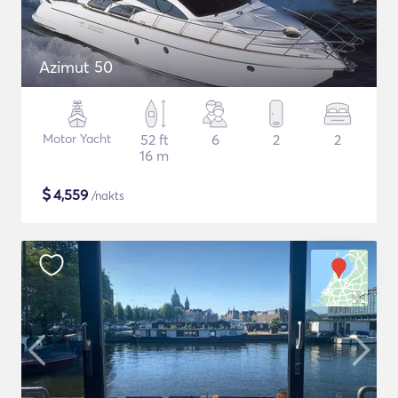
Azimut 50
Motor Yacht
52 ft
6
2
2
16 m
$
4,559
/nakts