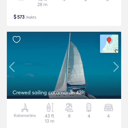
28 m
$
573
/nakts
Crewed sailing catamaran 42ft
Katamarāns
43 ft
8
4
4
13 m