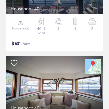
Houseboat 40
Hauseboat
40 ft
4
1
2
12 m
$
631
/nakts
Houseboat 40