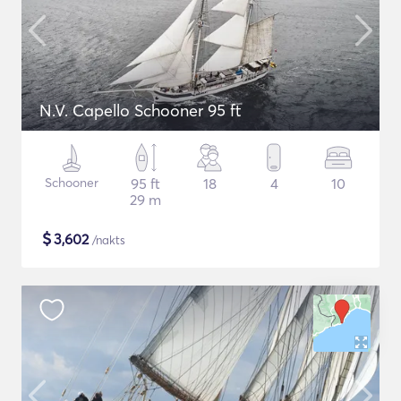
N.V. Capello Schooner 95 ft
Schooner
95 ft
18
4
10
29 m
$
3,602
/nakts