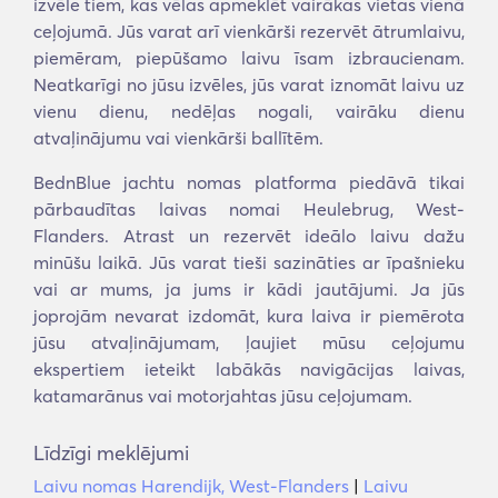
izvēle tiem, kas vēlas apmeklēt vairākas vietas vienā
ceļojumā. Jūs varat arī vienkārši rezervēt ātrumlaivu,
piemēram, piepūšamo laivu īsam izbraucienam.
Neatkarīgi no jūsu izvēles, jūs varat iznomāt laivu uz
vienu dienu, nedēļas nogali, vairāku dienu
atvaļinājumu vai vienkārši ballītēm.
BednBlue jachtu nomas platforma piedāvā tikai
pārbaudītas laivas nomai Heulebrug, West-
Flanders. Atrast un rezervēt ideālo laivu dažu
minūšu laikā. Jūs varat tieši sazināties ar īpašnieku
vai ar mums, ja jums ir kādi jautājumi. Ja jūs
joprojām nevarat izdomāt, kura laiva ir piemērota
jūsu atvaļinājumam, ļaujiet mūsu ceļojumu
ekspertiem ieteikt labākās navigācijas laivas,
katamarānus vai motorjahtas jūsu ceļojumam.
Līdzīgi meklējumi
Laivu nomas Harendijk, West-Flanders
|
Laivu