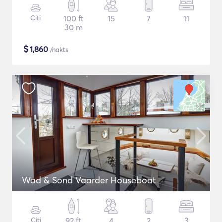
Citi
100 ft
15
7
11
30 m
$
1,860
/nakts
Wad & Sond Vaarder Houseboat
Citi
92 ft
4
2
3