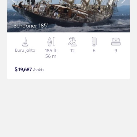
Schooner 185'
Buru jahta
185 ft
12
6
9
56 m
$
19,687
/nakts