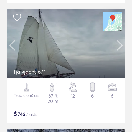
Tjalkjacht 67"
Tradicionālais
67 ft
12
6
6
20 m
$
746
/nakts