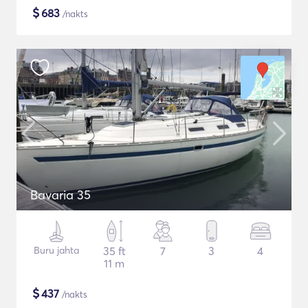
$
683
/nakts
Bavaria 35
Buru jahta
35 ft
7
3
4
11 m
$
437
/nakts