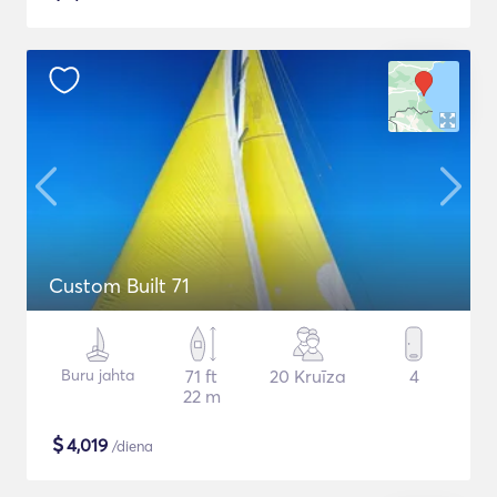
Custom Built 71
Buru jahta
71 ft
20 Kruīza
4
22 m
$
4,019
/diena