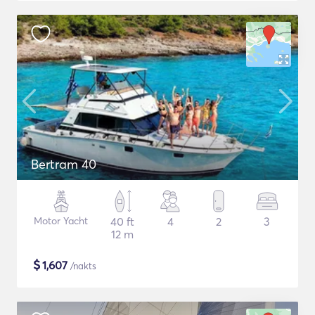
Bertram 40
Motor Yacht
40 ft
4
2
3
12 m
$
1,607
/nakts