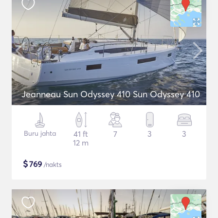
Jeanneau Sun Odyssey 410 Sun Odyssey 410
Buru jahta
41 ft
7
3
3
12 m
$
769
/nakts