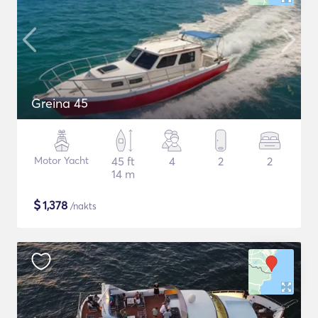
Greina 45
Motor Yacht
45 ft
4
2
2
14 m
$
1,378
/nakts