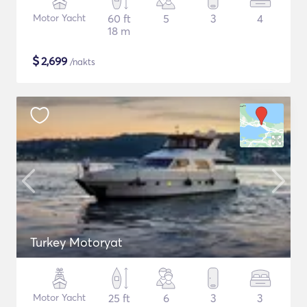
Motor Yacht
60 ft
5
3
4
18 m
$
2,699
/nakts
Turkey Motoryat
Motor Yacht
25 ft
6
3
3