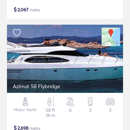
$
2,067
/nakts
Azimut 58 Flybridge
Motor Yacht
58 ft
6
3
3
18 m
$
2,698
/nakts