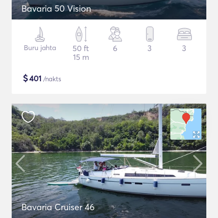
Bavaria 50 Vision
Buru jahta
50 ft
6
3
3
15 m
$
401
/nakts
Bavaria Cruiser 46