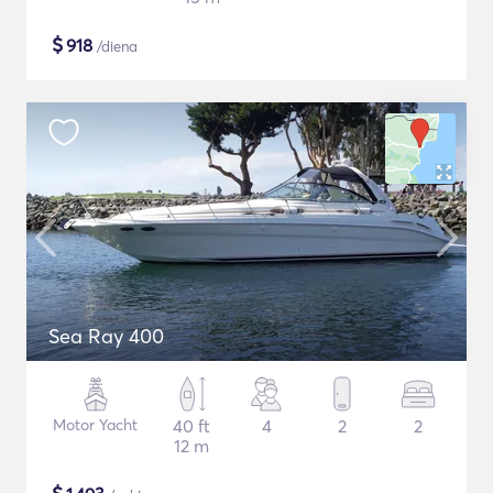
$
918
/diena
Sea Ray 400
Motor Yacht
40 ft
4
2
2
12 m