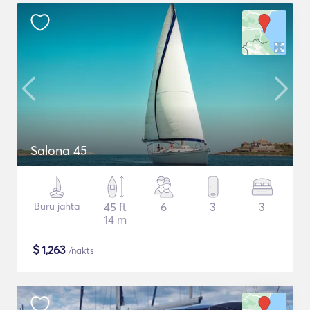
Salona 45
Buru jahta
45 ft
6
3
3
14 m
$
1,263
/nakts