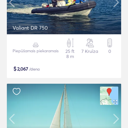
Valiant DR 750
Piepūšamais piekaramais
25 ft
7 Kruīza
0
8 m
$
2,067
/diena