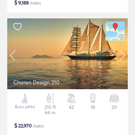
$
9,188
/nakts
Choren Design 210
Buru jahta
210 ft
42
18
20
64 m
$
22,970
/nakts