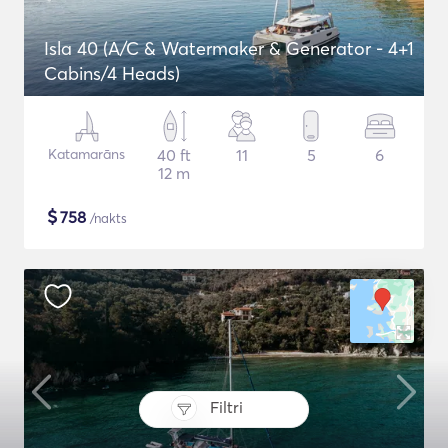
Isla 40 (A/C & Watermaker & Generator - 4+1
Cabins/4 Heads)
Katamarāns
40 ft
11
5
6
12 m
$
758
/nakts
Filtri