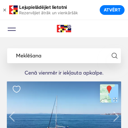
Lejupielādējiet lietotni
×
ATVĒRT
Rezervējiet ātrāk un vienkāršāk
Meklēšana
Cenā vienmēr ir iekļauta apkalpe.