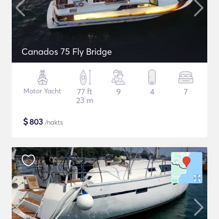
Canados 75 Fly Bridge
Motor Yacht
77 ft
9
4
7
23 m
$
803
/nakts