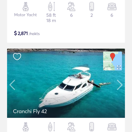
Motor Yacht
58 ft
6
2
6
18 m
$
2,871
/nakts
Cranchi Fly 42