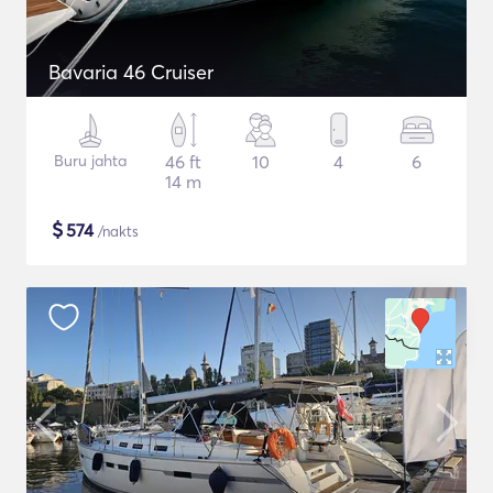
Bavaria 46 Cruiser
Buru jahta
46 ft
10
4
6
14 m
$
574
/nakts