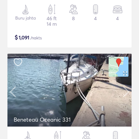
Buru jahta
46 ft
8
4
4
14 m
$
1,091
/nakts
Beneteau Oceanic 331