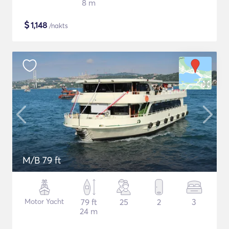
8 m
$
1,148
/nakts
M/B 79 ft
Motor Yacht
79 ft
25
2
3
24 m