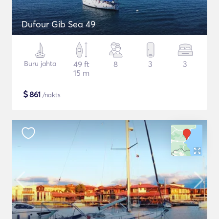
Dufour Gib Sea 49
Buru jahta
49 ft
8
3
3
15 m
$
861
/nakts