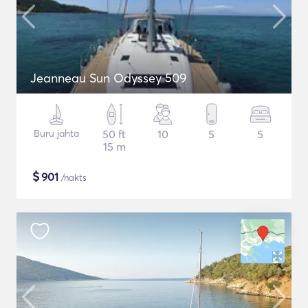
Jeanneau Sun Odyssey 509
Buru jahta
50 ft
10
5
5
15 m
$
901
/nakts