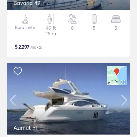
Bavaria 49
Buru jahta
49 ft
8
5
5
15 m
$
2,297
/nakts
Azimut 51