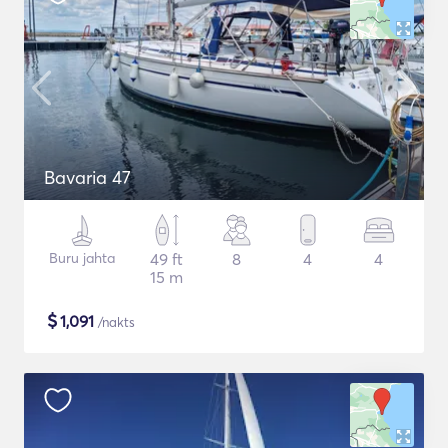
Bavaria 47
Buru jahta
49 ft
8
4
4
15 m
$
1,091
/nakts