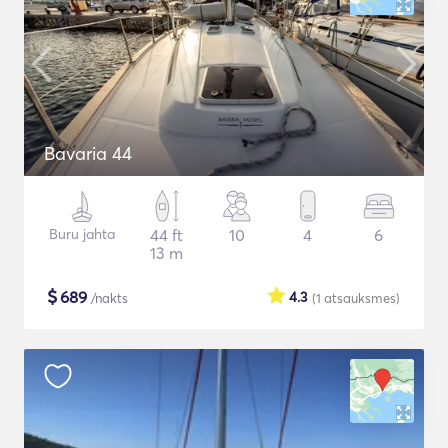
Bavaria 44
Buru jahta
44 ft
10
4
6
13 m
$
689
4.3
/nakts
(1
atsauksmes
)