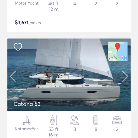
Motor Yacht
40 ft
4
2
2
12 m
$
1,671
/nakts
Catana 53
Katamarāns
53 ft
8
8
2
16 m