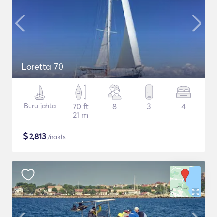
Loretta 70
Buru jahta
70 ft
8
3
4
21 m
$
2,813
/nakts