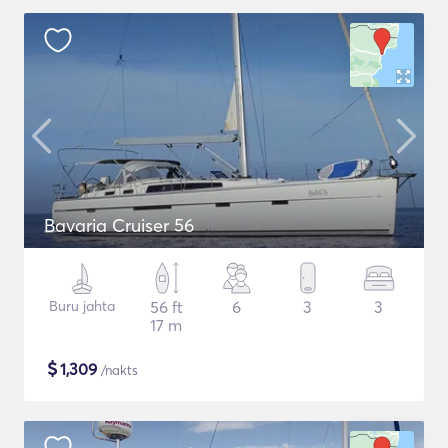
Bavaria Cruiser 56
Buru jahta
56 ft
6
3
3
17 m
$
1,309
/nakts