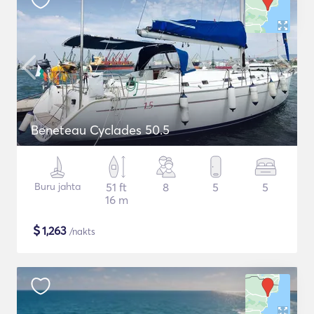
Beneteau Cyclades 50.5
Buru jahta
51 ft
8
5
5
16 m
$
1,263
/nakts