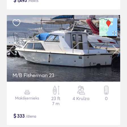
$
1,493
/nakts
M/B Fisherman 23
Makšķernieks
23 ft
4 Kruīza
0
7 m
$
333
/diena