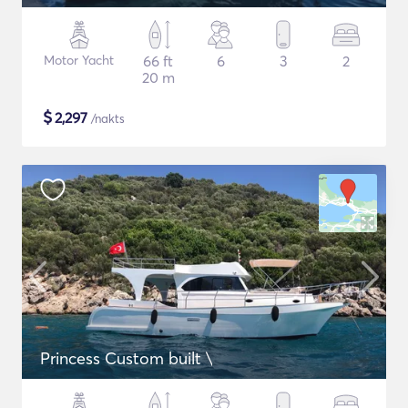
Motor Yacht
66 ft
6
3
2
20 m
$
2,297
/nakts
Princess Custom built \