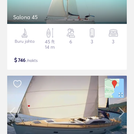
Salona 45
Buru jahta
45 ft
6
3
3
14 m
$
746
/nakts