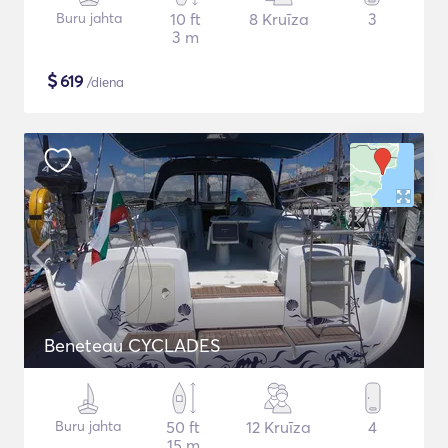
Buru jahta
10 ft
8 Kruīza
3
3 m
$
619
/diena
Beneteau CYCLADES
Buru jahta
50 ft
12 Kruīza
4
15 m