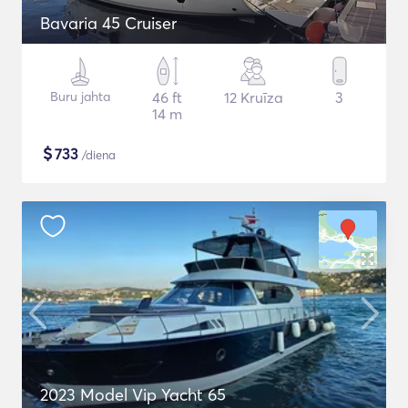
Bavaria 45 Cruiser
Buru jahta
46 ft
12 Kruīza
3
14 m
$
733
/diena
2023 Model Vip Yacht 65