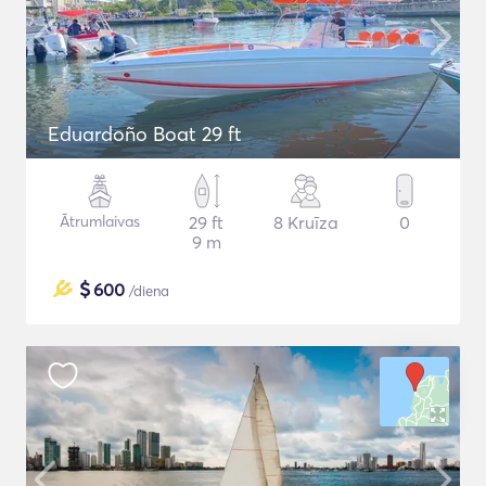
Eduardoño Boat 29 ft
Ātrumlaivas
29 ft
8 Kruīza
0
9 m
$
600
/diena