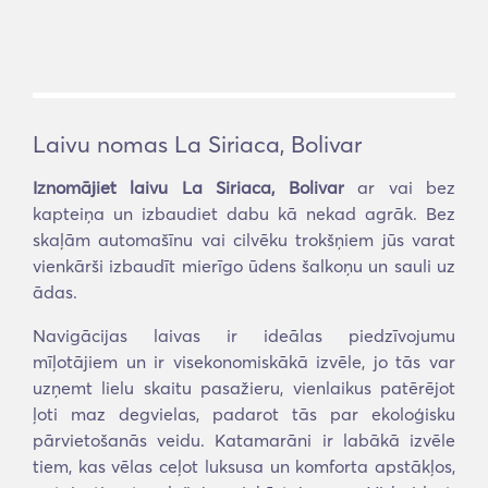
Laivu nomas La Siriaca, Bolivar
Iznomājiet laivu La Siriaca, Bolivar
ar vai bez
kapteiņa un izbaudiet dabu kā nekad agrāk. Bez
skaļām automašīnu vai cilvēku trokšņiem jūs varat
vienkārši izbaudīt mierīgo ūdens šalkoņu un sauli uz
ādas.
Navigācijas laivas ir ideālas piedzīvojumu
mīļotājiem un ir visekonomiskākā izvēle, jo tās var
uzņemt lielu skaitu pasažieru, vienlaikus patērējot
ļoti maz degvielas, padarot tās par ekoloģisku
pārvietošanās veidu. Katamarāni ir labākā izvēle
tiem, kas vēlas ceļot luksusa un komforta apstākļos,