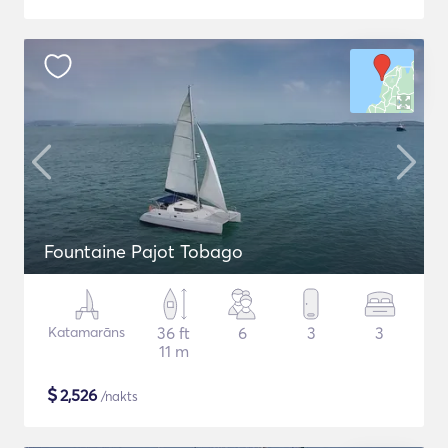
Fountaine Pajot Tobago
Katamarāns
36 ft
6
3
3
11 m
$
2,526
/nakts