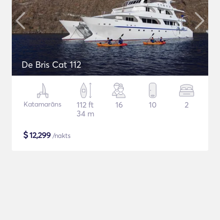
De Bris Cat 112
Katamarāns
112 ft
16
10
2
34 m
$
12,299
/nakts