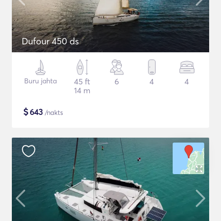
Dufour 450 ds
Buru jahta
45 ft
6
4
4
14 m
$
643
/nakts