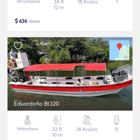
Ātrumlaivas
38 ft
18 Kruīza
1
12 m
$
436
/diena
Eduardoño Bt320
Motorlaiva
32 ft
26 Kruīza
0
10 m