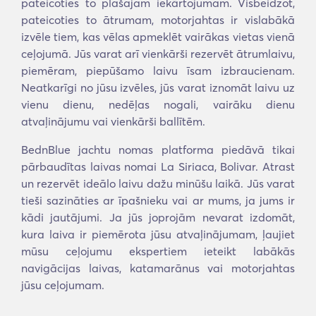
pateicoties to plašajam iekārtojumam. Visbeidzot,
pateicoties to ātrumam, motorjahtas ir vislabākā
izvēle tiem, kas vēlas apmeklēt vairākas vietas vienā
ceļojumā. Jūs varat arī vienkārši rezervēt ātrumlaivu,
piemēram, piepūšamo laivu īsam izbraucienam.
Neatkarīgi no jūsu izvēles, jūs varat iznomāt laivu uz
vienu dienu, nedēļas nogali, vairāku dienu
atvaļinājumu vai vienkārši ballītēm.
BednBlue jachtu nomas platforma piedāvā tikai
pārbaudītas laivas nomai La Siriaca, Bolivar. Atrast
un rezervēt ideālo laivu dažu minūšu laikā. Jūs varat
tieši sazināties ar īpašnieku vai ar mums, ja jums ir
kādi jautājumi. Ja jūs joprojām nevarat izdomāt,
kura laiva ir piemērota jūsu atvaļinājumam, ļaujiet
mūsu ceļojumu ekspertiem ieteikt labākās
navigācijas laivas, katamarānus vai motorjahtas
jūsu ceļojumam.