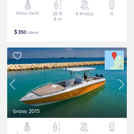
Motor Yacht
25 ft
6 Kruīza
0
8 m
$
350
/diena
bravo 2015