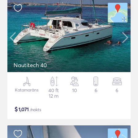
Nautitech 40
Katamarāns
40 ft
10
6
6
12 m
$
1,071
/nakts