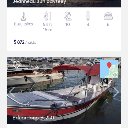
Jeanneau sun odyseey
Buru jahta
54 ft
10
4
6
16 m
$
872
/nakts
Eduardoño Bt250