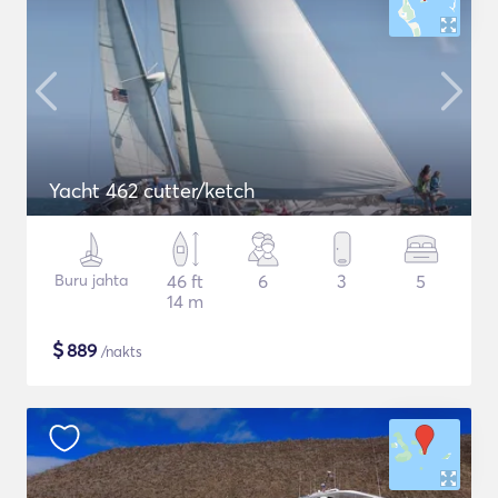
Yacht 462 cutter/ketch
Buru jahta
46 ft
6
3
5
14 m
$
889
/nakts