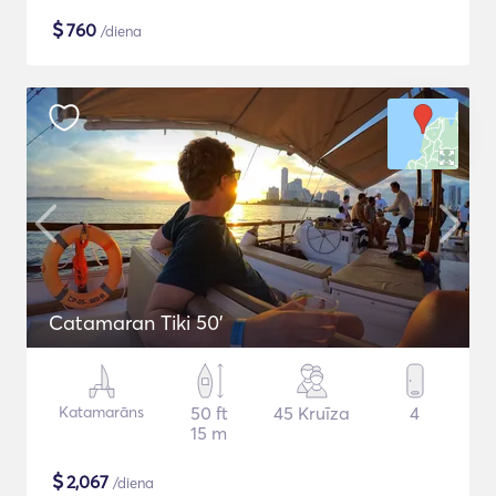
$
760
/diena
Catamaran Tiki 50'
Katamarāns
50 ft
45 Kruīza
4
15 m
$
2,067
/diena