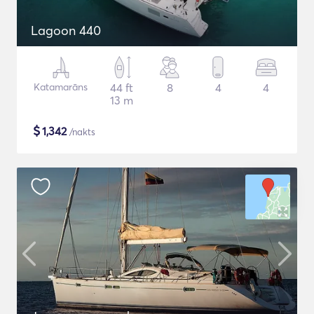
Lagoon 440
Katamarāns
44 ft
8
4
4
13 m
$
1,342
/nakts