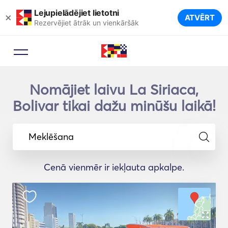
Lejupielādējiet lietotni
×
ATVĒRT
Rezervējiet ātrāk un vienkāršāk
Nomājiet laivu La Siriaca,
Bolivar tikai dažu minūšu laikā!
Meklēšana
Cenā vienmēr ir iekļauta apkalpe.