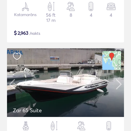
Katamarāns
56 ft
8
4
4
17 m
$
2,963
/nakts
Zar 65 Suite