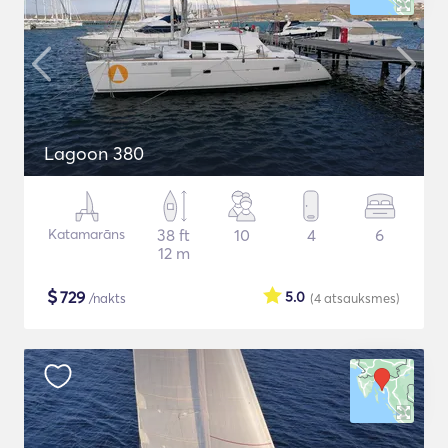
Lagoon 380
Katamarāns
38 ft
10
4
6
12 m
$
729
5.0
/nakts
(4
atsauksmes
)