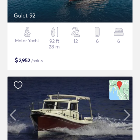
Gulet 92
Motor Yacht
92 ft
12
6
6
28 m
$
2,952
/nakts