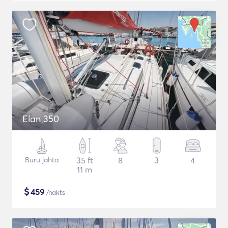
Elan 350
Buru jahta
35 ft
8
3
4
11 m
$
459
/nakts