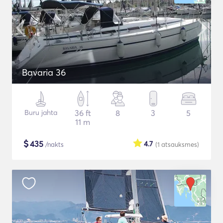
Bavaria 36
Buru jahta
36 ft
8
3
5
11 m
$
435
4.7
/nakts
(1
atsauksmes
)