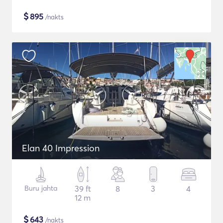
$
895
/nakts
Elan 40 Impression
Buru jahta
39 ft
8
3
4
12 m
$
643
/nakts