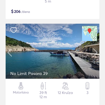
5 m
$
206
/diena
No Limit Pasara 39
Motorlaiva
39 ft
12 Kruīza
3
12 m