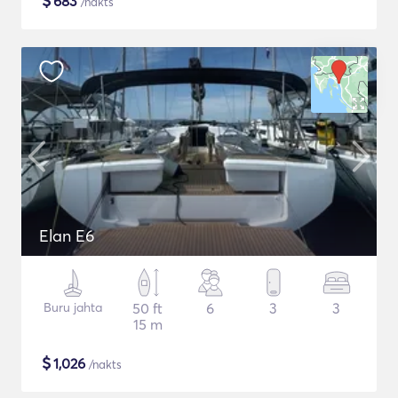
$
683
/nakts
Elan E6
Buru jahta
50 ft
6
3
3
15 m
$
1,026
/nakts