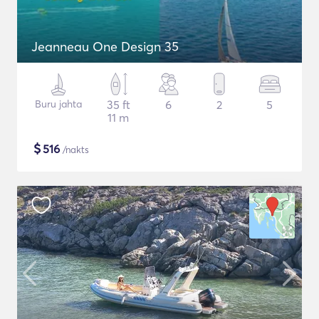
Jeanneau One Design 35
Buru jahta
35 ft
6
2
5
11 m
$
516
/nakts