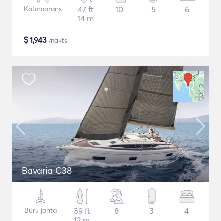
Katamarāns
47 ft
10
5
6
14 m
$
1,943
/nakts
Bavaria C38
Buru jahta
39 ft
8
3
4
12 m