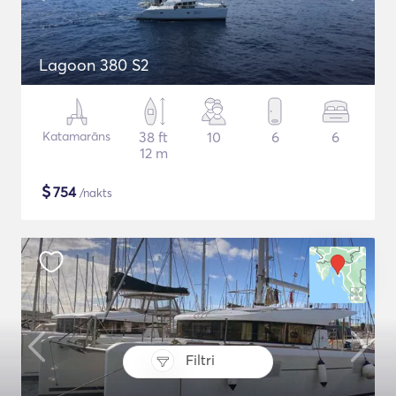
Lagoon 380 S2
Katamarāns
38 ft
10
6
6
12 m
$
754
/nakts
Filtri