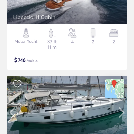
Libeccio 11 Cabin
Motor Yacht
37 ft
4
2
2
11 m
$
746
/nakts