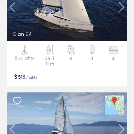
Elan E4
Buru jahta
35 ft
8
3
4
11 m
$
516
/nakts