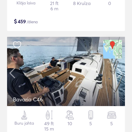
Klāja laiva
21 ft
8 Kruīza
0
6 m
$
459
/diena
Bavaria C46
Buru jahta
49 ft
10
5
5
15 m