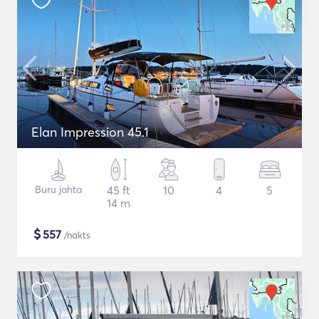
Elan Impression 45.1
Buru jahta
45 ft
10
4
5
14 m
$
557
/nakts