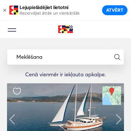
Lejupielādējiet lietotni
×
ATVĒRT
Rezervējiet ātrāk un vienkāršāk
Meklēšana
Cenā vienmēr ir iekļauta apkalpe.