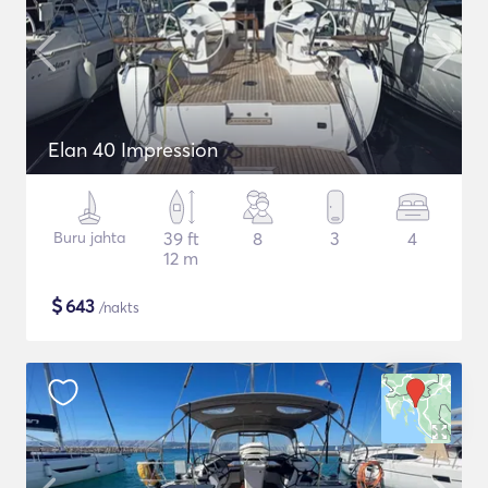
Elan 40 Impression
Buru jahta
39 ft
8
3
4
12 m
$
643
/nakts