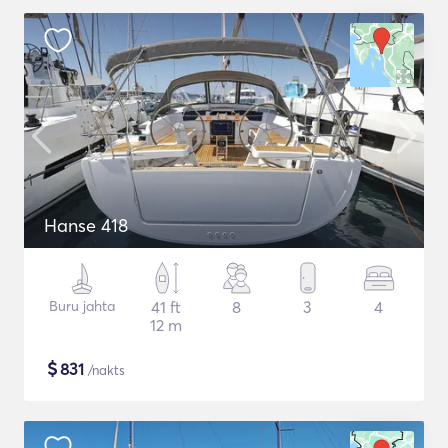
Hanse 418
Buru jahta
41 ft
8
3
4
12 m
$
831
/nakts