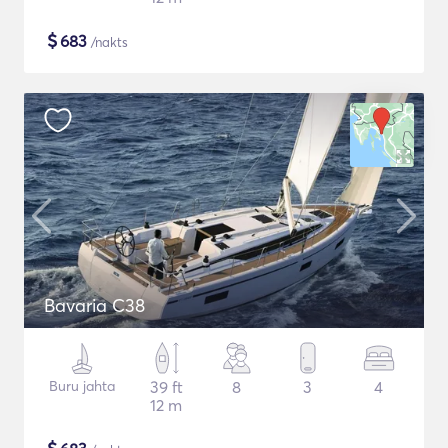
$
683
/nakts
Bavaria C38
Buru jahta
39 ft
8
3
4
12 m