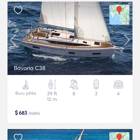
Bavaria C38
Buru jahta
39 ft
8
3
4
12 m
$
683
/nakts