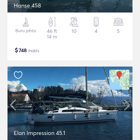
Hanse 458
Buru jahta
46 ft
10
4
5
14 m
$
748
/nakts
Elan Impression 45.1