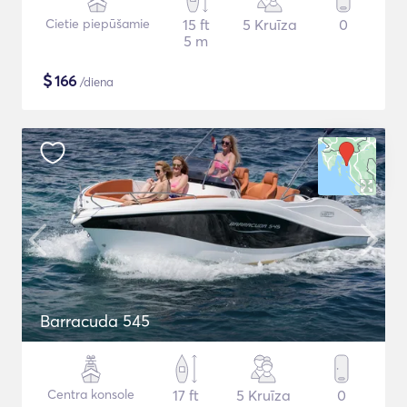
Cietie piepūšamie
15 ft
5 Kruīza
0
5 m
$
166
/diena
Barracuda 545
Centra konsole
17 ft
5 Kruīza
0