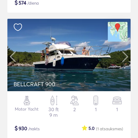
$
574
/diena
BELLCRAFT 900
Motor Yacht
30 ft
2
1
1
9 m
$
930
5.0
/nakts
(1
atsauksmes
)