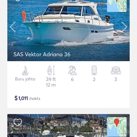
SAS Vektor Adriana 36
Buru jahta
39 ft
6
2
3
12 m
$
1,011
/nakts