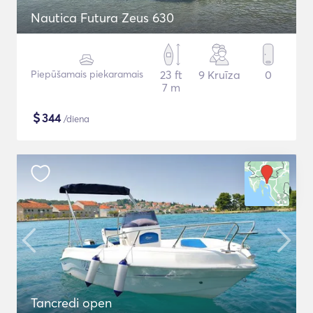
Nautica Futura Zeus 630
Piepūšamais piekaramais
23 ft
9 Kruīza
0
7 m
$
344
/diena
Tancredi open