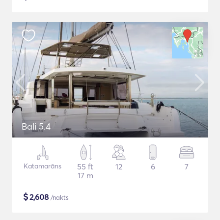
Bali 5.4
Katamarāns
55 ft
12
6
7
17 m
$
2,608
/nakts