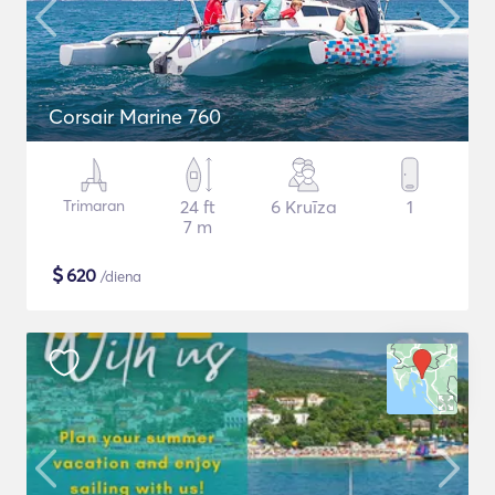
Corsair Marine 760
Trimaran
24 ft
6 Kruīza
1
7 m
$
620
/diena