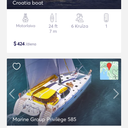
Croatia boat
Motorlaiva
24 ft
6 Kruīza
1
7 m
$
424
/diena
Marine Group Privilège 585