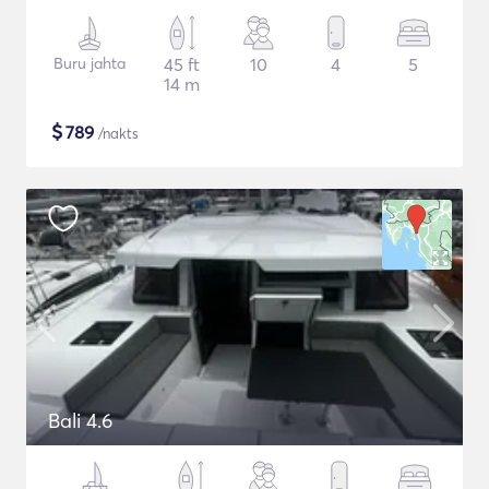
Buru jahta
45 ft
10
4
5
14 m
$
789
/nakts
Bali 4.6