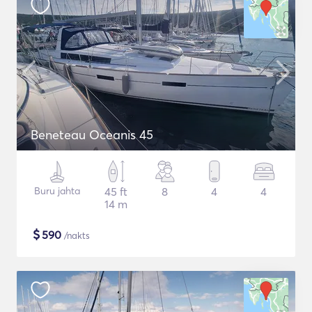
Beneteau Oceanis 45
Buru jahta
45 ft
8
4
4
14 m
$
590
/nakts