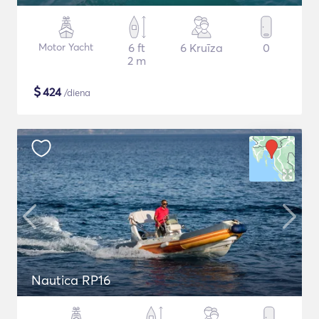
Motor Yacht
6 ft
6 Kruīza
0
2 m
$
424
/diena
Nautica RP16