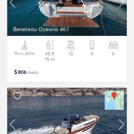
Beneteau Oceanis 46.1
Buru jahta
48 ft
12
5
6
15 m
$
806
/nakts