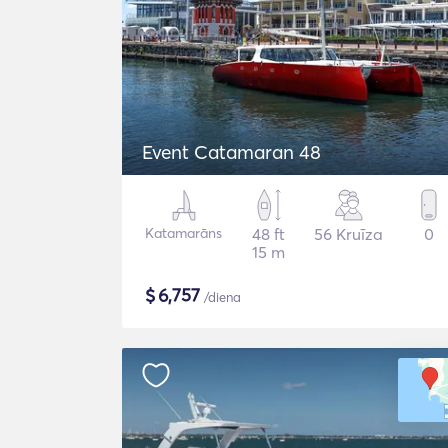
Event Catamaran 48
Katamarāns
48 ft
56 Kruīza
0
15 m
$
6,757
/diena