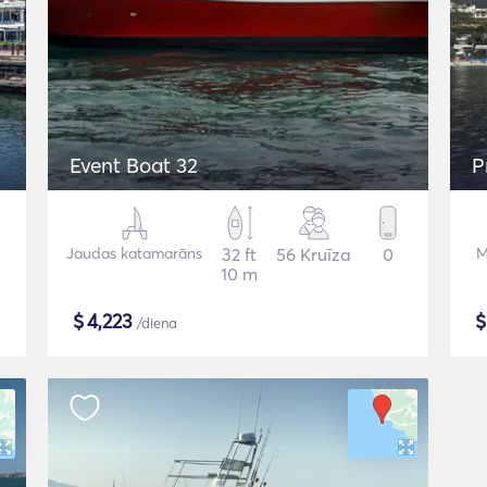
Event Boat 32
P
Jaudas katamarāns
32 ft
56 Kruīza
0
M
10 m
$
4,223
/diena