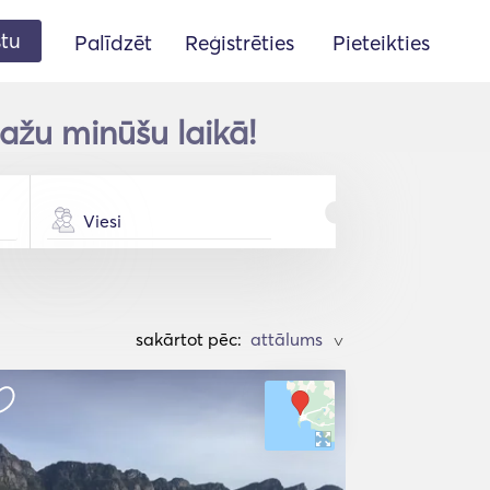
stu
Palīdzēt
Reģistrēties
Pieteikties
ažu minūšu laikā!
Viesi
sakārtot pēc:
>