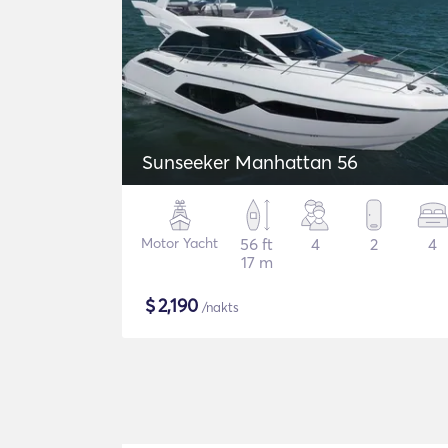
Sunseeker Manhattan 56
Motor Yacht
56 ft
4
2
4
17 m
$
2,190
/nakts