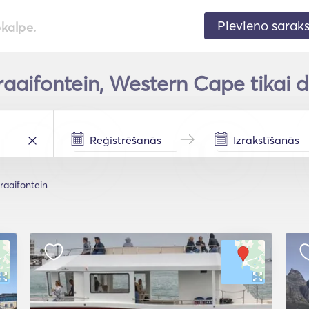
Pievieno sarak
pkalpe.
raaifontein, Western Cape tikai d
raaifontein