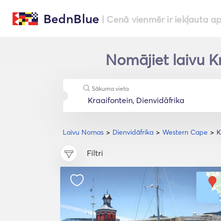
BednBlue
| Cenā vienmēr ir iekļauta a
Nomājiet laivu K
Sākuma vieta
Laivu Nomas
Dienvidāfrika
Western Cape
K
Filtri