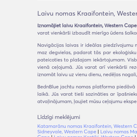
Laivu nomas Kraaifontein, Weste
Iznomājiet laivu Kraaifontein, Western Cape
varat vienkārši izbaudīt mierīgo ūdens šalko
Navigācijas laivas ir ideālas piedzīvojumu m
maz degvielas, padarot tās par ekoloģisku 
pateicoties to plašajam iekārtojumam. Visbe
vienā ceļojumā. Jūs varat arī vienkārši re
iznomāt laivu uz vienu dienu, nedēļas nogali,
BednBlue jachtu nomas platforma piedāvā ti
laikā. Jūs varat tieši sazināties ar īpašni
atvaļinājumam, ļaujiet mūsu ceļojumu eksper
Līdzīgi meklējumi
Katamarānu nomas Kraaifontein, Western 
Sidneyvale, Western Cape
|
Laivu nomas Ma