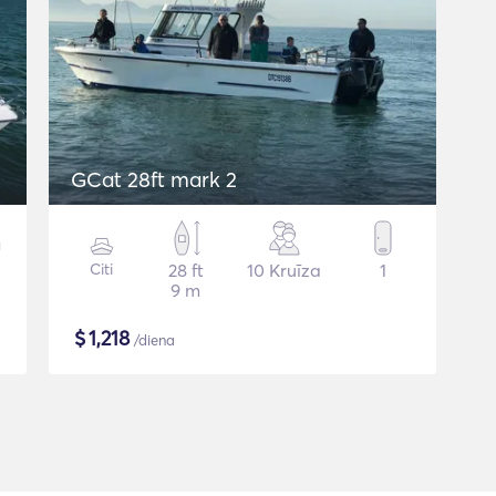
GCat 28ft mark 2
Citi
28 ft
10 Kruīza
1
9 m
$
1,218
/diena