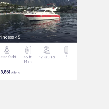
rincess 45
otor Yacht
45 ft
12 Kruīza
3
14 m
$
3,861
/diena