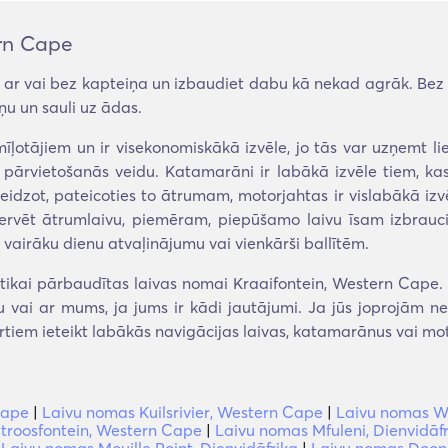
rn Cape
ar vai bez kapteiņa un izbaudiet dabu kā nekad agrāk. Bez 
ņu un sauli uz ādas.
īļotājiem un ir visekonomiskākā izvēle, jo tās var uzņemt liel
pārvietošanās veidu. Katamarāni ir labākā izvēle tiem, kas
idzot, pateicoties to ātrumam, motorjahtas ir vislabākā izv
zervēt ātrumlaivu, piemēram, piepūšamo laivu īsam izbrauci
 vairāku dienu atvaļinājumu vai vienkārši ballītēm.
kai pārbaudītas laivas nomai Kraaifontein, Western Cape. 
eku vai ar mums, ja jums ir kādi jautājumi. Ja jūs joprojām n
tiem ieteikt labākās navigācijas laivas, katamarānus vai mo
Cape
|
Laivu nomas Kuilsrivier, Western Cape
|
Laivu nomas W
troosfontein, Western Cape
|
Laivu nomas Mfuleni, Dienvidāf