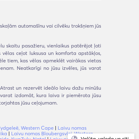
skaļām automašīnu vai cilvēku trokšņiem jūs
u skaitu pasažieru, vienlaikus patērējot ļoti
 vēlas ceļot luksusa un komforta apstākļos,
ēle tiem, kas vēlas apmeklēt vairākas vietas
enam. Neatkarīgi no jūsu izvēles, jūs varat
Atrast un rezervēt ideālo laivu dažu minūšu
evarat izdomāt, kura laiva ir piemērota jūsu
torjahtas jūsu ceļojumam.
ydgeleë, Western Cape
|
Laivu nomas
rika
|
Laivu nomas Bloubergsvlei, Western
Valūta, valoda un citi