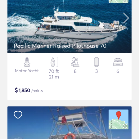
Pacific Mariner Raised Pilothouse 70
Motor Yacht
70 ft
8
3
6
21 m
$
1,850
/nakts