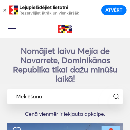
Lejupielādējiet lietotni
×
ATVĒRT
Rezervējiet ātrāk un vienkāršāk
Nomājiet laivu Mejía de
Navarrete, Dominikānas
Republika tikai dažu minūšu
laikā!
Meklēšana
Cenā vienmēr ir iekļauta apkalpe.