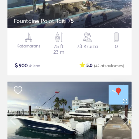
Fountaine Pajot Taiti 75
Katamarāns
75 ft
73 Kruīza
0
23 m
$
900
5.0
/diena
(42
atsauksmes
)