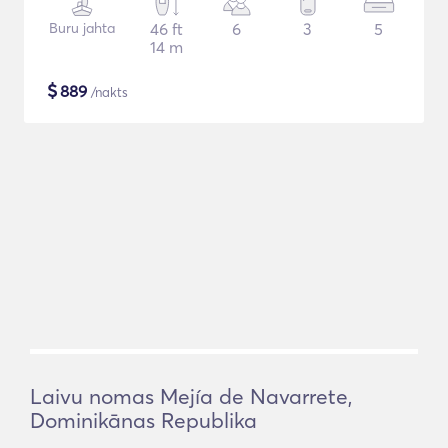
Buru jahta
46 ft
6
3
5
14 m
$
889
/nakts
Laivu nomas Mejía de Navarrete,
Dominikānas Republika