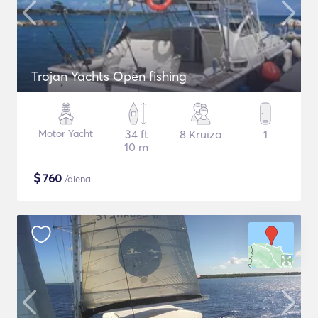
Trojan Yachts Open fishing
Motor Yacht
34 ft
8 Kruīza
1
10 m
$
760
/diena