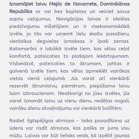
Iznomājiet laivu Mejía de Navarrete, Dominikānas
Republika
ar vai bez kapteiņa un veiciet savus
sapņu ceļojumus. Navigācijas laivas ir ideālas
piedzīvojumu mīļotājiem un ir visekonomiskākā
izvēle, jo tās var uzņemt lielu skaitu pasažieru,
vienlaikus degvielas izmaksas ir īpaši zemas.
Katamarāni ir labākā izvēle tiem, kas vēlas ceļot
komfortā, pateicoties to plašajam iekārtojumam.
Visbeidzot, pateicoties to ātrumam, jahtas ir
galvenā izvēle tiem, kas vēlas apmeklēt vairākas
vietas vienā ceļojumā. Jūs varat arī vienkārši
rezervēt ātrumlaivu, piemēram, piepūšamo laivu
īsam izbraucienam. Neatkarīgi no jūsu izvēles, jūs
varat iznomāt laivu uz vienu dienu, nedēļas nogali,
vairāku dienu atvaļinājumu vai vienkārši ballītēm.
Radiet ilgtspējīgas atmiņas - laika pavadīšana uz
ūdens var radīt atmiņas, kas paliks ar jums visu
mūžu. Laivas var būt lielisks veids, kā izpētīt jaunas