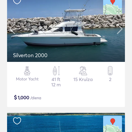
Silverton 2000
Motor Yacht
41 ft
15 Kruīza
2
12 m
$
1,000
/diena