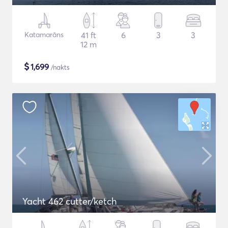
Katamarāns
41 ft
6
3
3
12 m
$
1,699
/nakts
Yacht 462 cutter/ketch