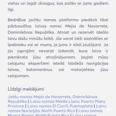
vietas un iegūt draugus, kas paliks ar jums gadiem
ilgi.
BednBlue jachtu nomas platforma piedāvā tikai
pārbaudītas laivas nomai Mejía de Navarrete,
Dominikānas Republika. Atrast un rezervēt ideālo
laivu dažu minūšu laikā. Jūs varat tieši sazināties ar
īpašnieku vai ar mums, ja jums ir kādi jautājumi. Ja
jūs joprojām nevarat izdomāt, kura laiva ir
piemērota jūsu atvaļinājumam, ļaujiet mūsu
ceļojumu ekspertiem ieteikt labākās navigācijas
laivas, katamarānus vai motorjahtas jūsu
ceļojumam.
Līdzīgi meklējumi
Jahtu nomas Mejía de Navarrete, Dominikānas
Republika
|
Laivu nomas Monte Llano, Puerto Plata
Province
|
Laivu nomas El Carril, Puertoplata
|
Laivu
nomas Naranjito, North Puerto Rico
|
Laivu nomas
Munoz Rivera, North Puerto Rico
|
Laivu nomas