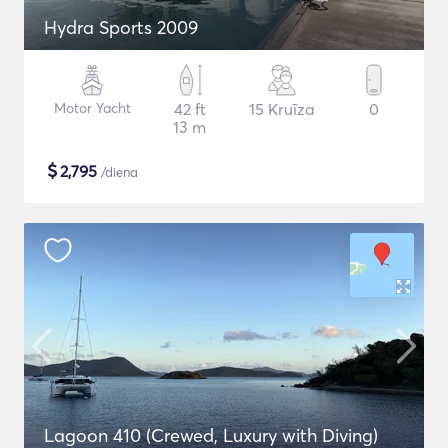
Hydra Sports 2009
Motor Yacht
42 ft
15 Kruīza
0
13 m
$
2,795
/diena
Lagoon 410 (Crewed, Luxury with Diving)