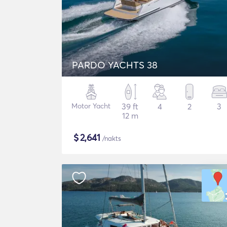
PARDO YACHTS 38
Motor Yacht
39 ft
4
2
3
12 m
$
2,641
/nakts