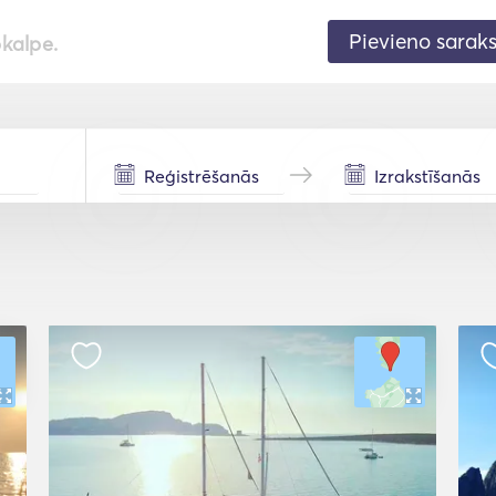
Pievieno sarak
pkalpe.