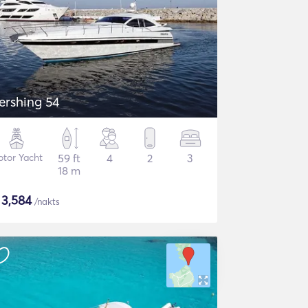
ershing 54
tor Yacht
59 ft
4
2
3
18 m
$
3,584
/nakts