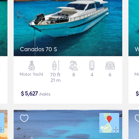
Canados 70 S
W
Motor Yacht
70 ft
8
4
6
Mo
21 m
$
5,627
/nakts