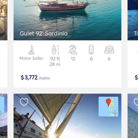
Gulet 92' Sardinia
T
Motor Sailer
92 ft
12
6
6
28 m
$
3,772
/nakts