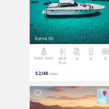
Itama 50
Motor Yacht
49 ft
4
2
3
15 m
$
2,148
/nakts