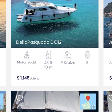
DellaPasquadc DC12
J
Motor Yacht
43 ft
9 Kruīza
3
Bu
13 m
$
1,148
/diena