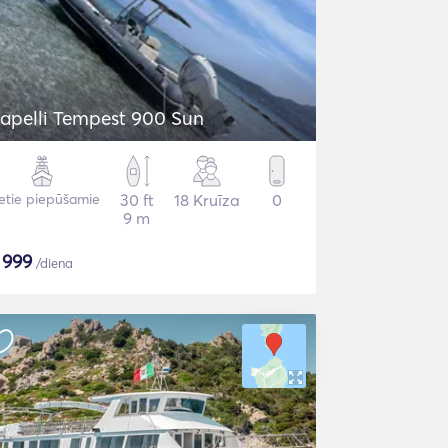
Capelli Tempest 900 Sun
etie piepūšamie
30 ft
18 Kruīza
0
9 m
$
999
/diena