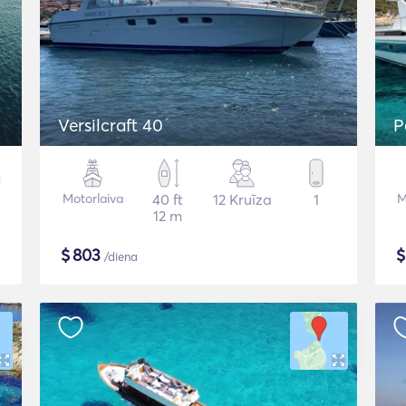
Versilcraft 40
P
Motorlaiva
40 ft
12 Kruīza
1
M
12 m
$
803
/diena