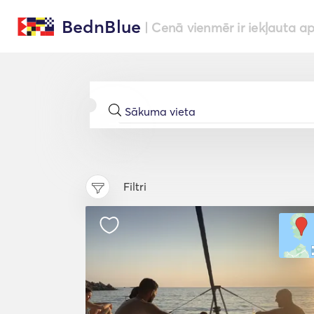
BednBlue
| Cenā vienmēr ir iekļauta a
Filtri