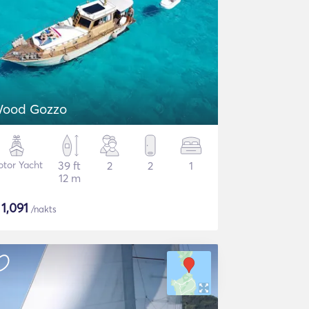
ood Gozzo
tor Yacht
39 ft
2
2
1
12 m
$
1,091
/nakts