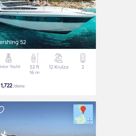
ershing 52
otor Yacht
52 ft
12 Kruīza
2
16 m
$
1,722
/diena