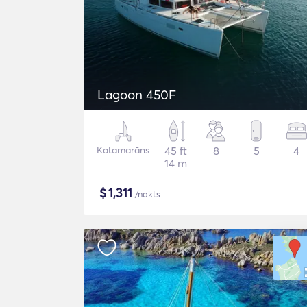
Lagoon 450F
Katamarāns
45 ft
8
5
4
14 m
$
1,311
/nakts