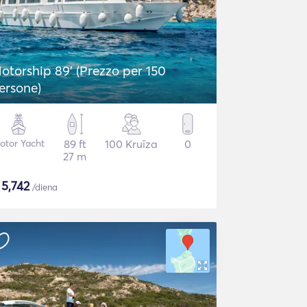
otorship 89' (Prezzo per 150
ersone)
otor Yacht
89 ft
100 Kruīza
0
27 m
$
5,742
/diena