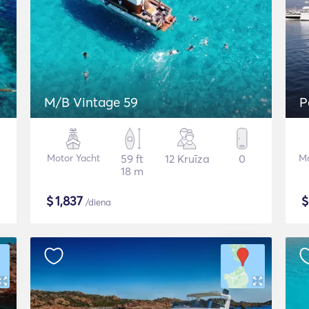
M/B Vintage 59
P
Motor Yacht
59 ft
12 Kruīza
0
Mo
18 m
$
1,837
/diena