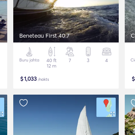
Beneteau First 40.7
Buru jahta
40 ft
7
3
4
Ci
12 m
$
1,033
/nakts