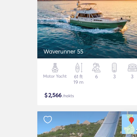
Waverunner 55
Motor Yacht
61 ft
6
3
3
19 m
$
2,566
/nakts