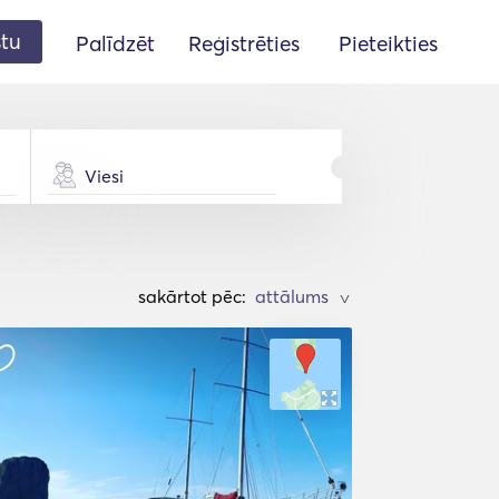
stu
Palīdzēt
Reģistrēties
Pieteikties
Viesi
sakārtot pēc:
>