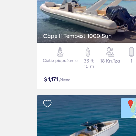
Capelli Tempest 1000 Sun
Cietie piepūšamie
33 ft
18 Kruīza
1
10 m
$
1,171
/diena