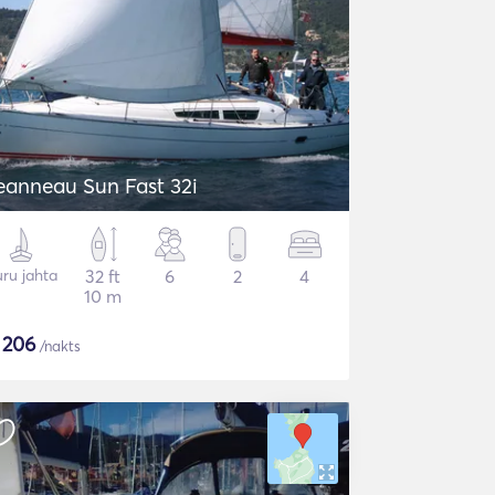
eanneau Sun Fast 32i
ru jahta
32 ft
6
2
4
10 m
$
206
/nakts