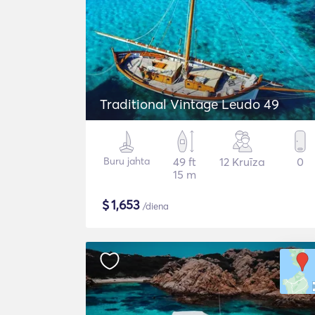
Traditional Vintage Leudo 49
Buru jahta
49 ft
12 Kruīza
0
15 m
$
1,653
/diena