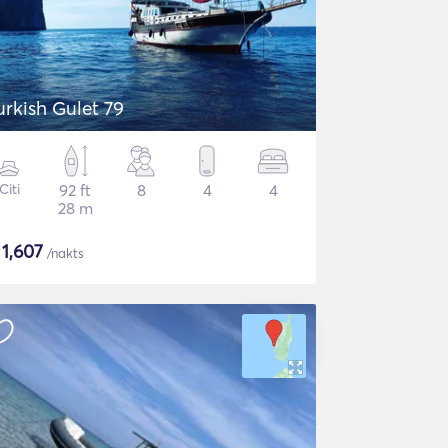
urkish Gulet 79
Citi
92 ft
8
4
4
28 m
$
1,607
/nakts