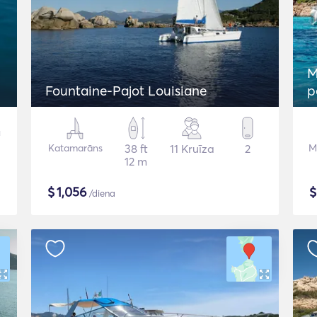
M
Fountaine-Pajot Louisiane
p
Katamarāns
38 ft
11 Kruīza
2
M
12 m
$
1,056
/diena