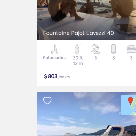
Fountaine Pajot Lavezzi 40
Katamarāns
39 ft
6
3
3
12 m
$
803
/nakts