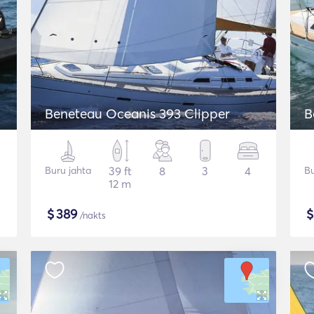
Beneteau Oceanis 393 Clipper
B
Buru jahta
39 ft
8
3
4
Bu
12 m
$
389
/nakts