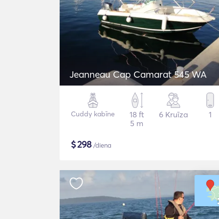
Jeanneau Cap Camarat 545 WA
Cuddy kabīne
18 ft
6 Kruīza
1
5 m
$
298
/diena