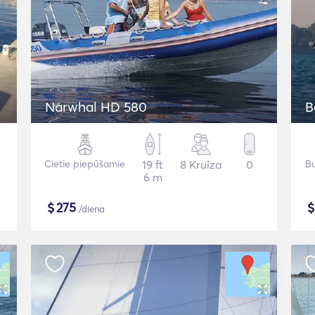
Narwhal HD 580
B
Cietie piepūšamie
19 ft
8 Kruīza
0
Bu
6 m
$
275
/diena