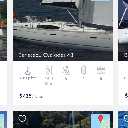
Beneteau Cyclades 43
B
Buru jahta
44 ft
9
4
5
Bu
13 m
$
426
/nakts