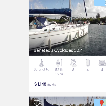
Beneteau Cyclades 50.4
Buru jahta
52 ft
8
4
4
16 m
$
1,148
/nakts