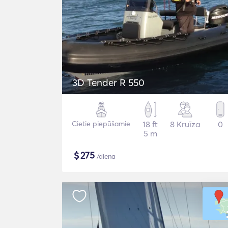
3D Tender R 550
Cietie piepūšamie
18 ft
8 Kruīza
0
5 m
$
275
/diena