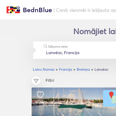
BednBlue
| Cenā vienmēr ir iekļauta a
Nomājiet la
Sākuma vieta
Laivu Nomas
Francija
Bretaņa
Lanvéoc
Filtri