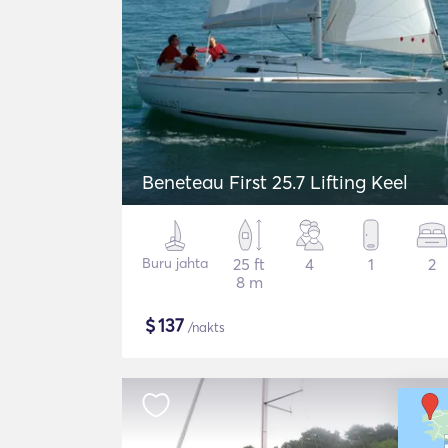
Beneteau First 25.7 Lifting Keel
Buru jahta
25 ft
4
1
2
8 m
$
137
/nakts