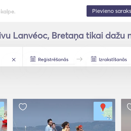
Pievieno sarak
pkalpe.
ivu Lanvéoc, Bretaņa tikai dažu m