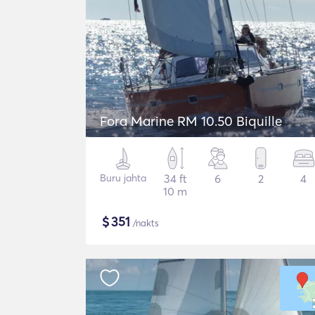
Fora Marine RM 10.50 Biquille
Buru jahta
34 ft
6
2
4
10 m
$
351
/nakts