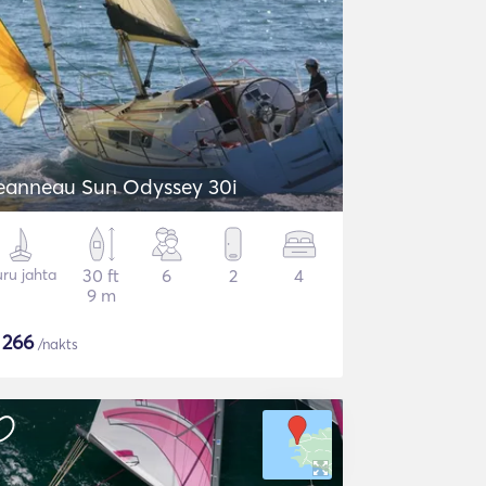
eanneau Sun Odyssey 30i
ru jahta
30 ft
6
2
4
9 m
$
266
/nakts