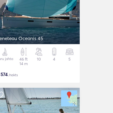
eneteau Oceanis 45
ru jahta
46 ft
10
4
5
14 m
$
574
/nakts