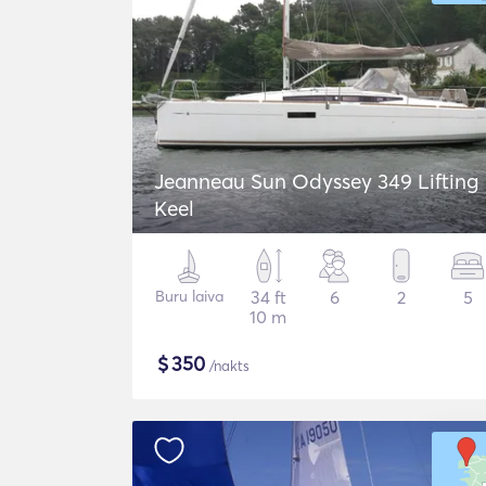
Jeanneau Sun Odyssey 349 Lifting
Keel
Buru laiva
34 ft
6
2
5
10 m
$
350
/nakts