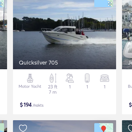
Quicksilver 705
J
Motor Yacht
23 ft
1
1
1
Bu
7 m
$
194
/nakts