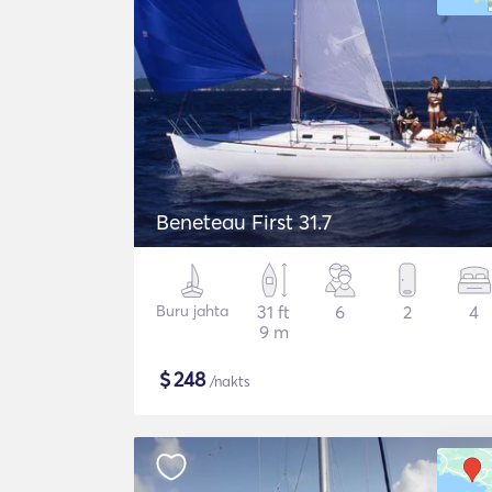
Beneteau First 31.7
Buru jahta
31 ft
6
2
4
9 m
$
248
/nakts