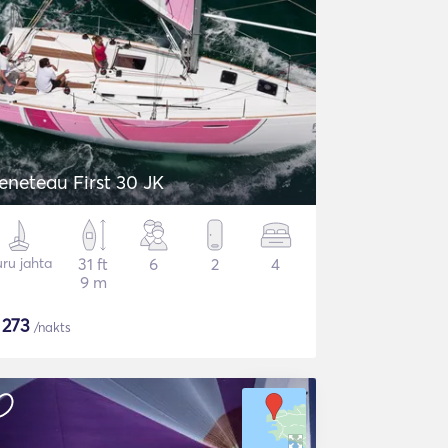
eneteau First 30 JK
ru jahta
31 ft
6
2
4
9 m
$
273
/nakts