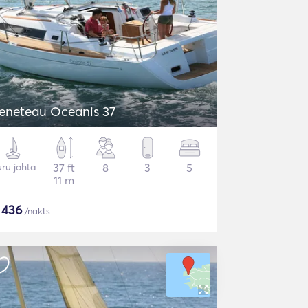
eneteau Oceanis 37
ru jahta
37 ft
8
3
5
11 m
$
436
/nakts