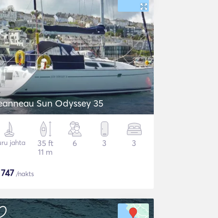
eanneau Sun Odyssey 35
ru jahta
35 ft
6
3
3
11 m
$
747
/nakts