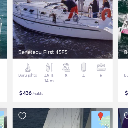
Beneteau First 45F5
B
Buru jahta
45 ft
8
4
6
Bu
14 m
$
436
/nakts