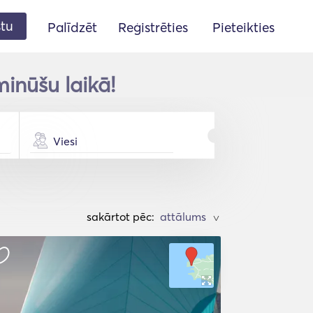
stu
Palīdzēt
Reģistrēties
Pieteikties
inūšu laikā!
Viesi
sakārtot pēc:
>