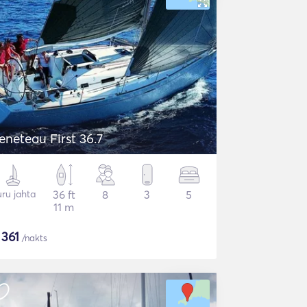
eneteau First 36.7
ru jahta
36 ft
8
3
5
11 m
$
361
/nakts