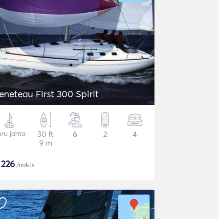
eneteau First 300 Spirit
ru jahta
30 ft
6
2
4
9 m
$
226
/nakts