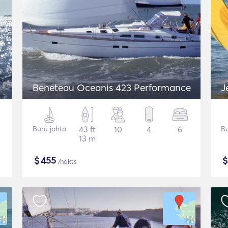
Beneteau Oceanis 423 Performance
J
Buru jahta
43 ft
10
4
6
Bu
13 m
$
455
/nakts