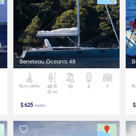
Beneteau Oceanis 48
B
Buru jahta
48 ft
10
5
7
Bu
15 m
$
625
/nakts