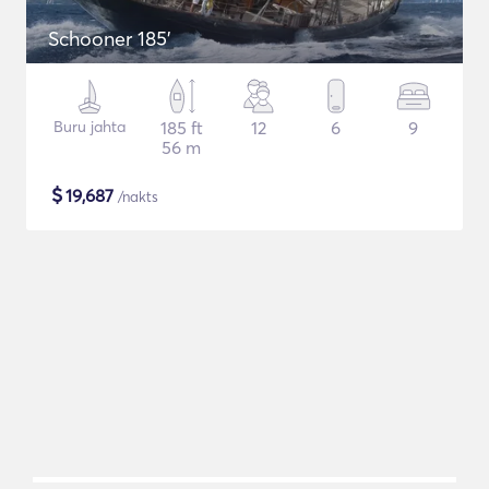
Schooner 185'
Buru jahta
185 ft
12
6
9
56 m
$
19,687
/nakts