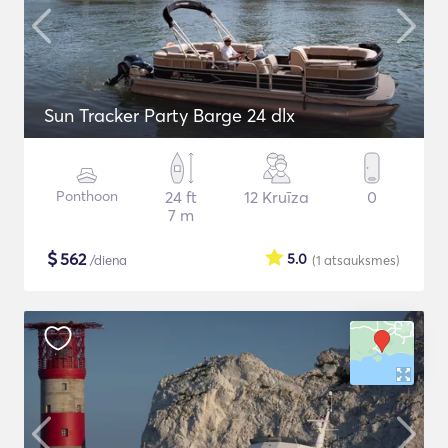
Sun Tracker Party Barge 24 dlx
Ponthoon
24 ft
12 Kruīza
0
7 m
$
562
5.0
/diena
(1
atsauksmes
)