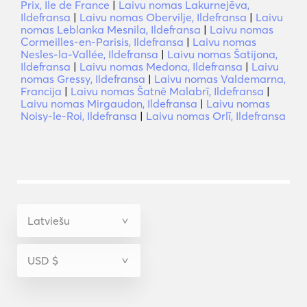
Prix, Ile de France
|
Laivu nomas Lakurnejēva,
Ildefransa
|
Laivu nomas Obervilje, Ildefransa
|
Laivu
nomas Leblanka Mesnila, Ildefransa
|
Laivu nomas
Cormeilles-en-Parisis, Ildefransa
|
Laivu nomas
Nesles-la-Vallée, Ildefransa
|
Laivu nomas Šatijona,
Ildefransa
|
Laivu nomas Medona, Ildefransa
|
Laivu
nomas Gressy, Ildefransa
|
Laivu nomas Valdemarna,
Francija
|
Laivu nomas Šatnē Malabrī, Ildefransa
|
Laivu nomas Mirgaudon, Ildefransa
|
Laivu nomas
Noisy-le-Roi, Ildefransa
|
Laivu nomas Orlī, Ildefransa