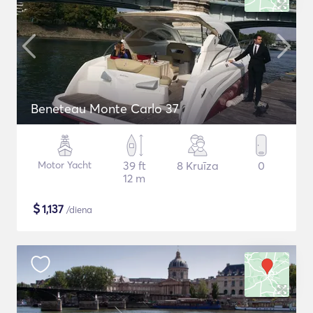
Beneteau Monte Carlo 37
Motor Yacht
39 ft
8 Kruīza
0
12 m
$
1,137
/diena