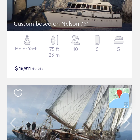
Custom based on Nelson 75"
Motor Yacht
75 ft
10
5
5
23 m
$
16,911
/nakts