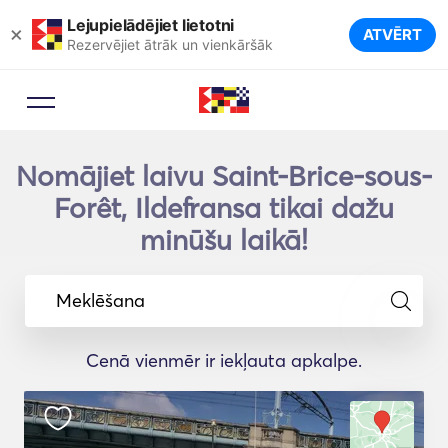
Lejupielādējiet lietotni
×
ATVĒRT
Rezervējiet ātrāk un vienkāršāk
Nomājiet laivu Saint-Brice-sous-
Forêt, Ildefransa tikai dažu
minūšu laikā!
Meklēšana
Cenā vienmēr ir iekļauta apkalpe.