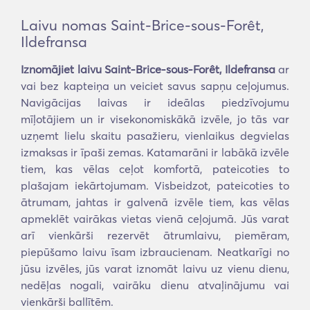
Laivu nomas Saint-Brice-sous-Forêt,
Ildefransa
Iznomājiet laivu Saint-Brice-sous-Forêt, Ildefransa
ar
vai bez kapteiņa un veiciet savus sapņu ceļojumus.
Navigācijas laivas ir ideālas piedzīvojumu
mīļotājiem un ir visekonomiskākā izvēle, jo tās var
uzņemt lielu skaitu pasažieru, vienlaikus degvielas
izmaksas ir īpaši zemas. Katamarāni ir labākā izvēle
tiem, kas vēlas ceļot komfortā, pateicoties to
plašajam iekārtojumam. Visbeidzot, pateicoties to
ātrumam, jahtas ir galvenā izvēle tiem, kas vēlas
apmeklēt vairākas vietas vienā ceļojumā. Jūs varat
arī vienkārši rezervēt ātrumlaivu, piemēram,
piepūšamo laivu īsam izbraucienam. Neatkarīgi no
jūsu izvēles, jūs varat iznomāt laivu uz vienu dienu,
nedēļas nogali, vairāku dienu atvaļinājumu vai
vienkārši ballītēm.