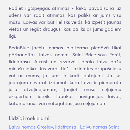
Radiet ilgtspējīgas atmiņas - laika pavadīšana uz
ūdens var radīt atmiņas, kas paliks ar jums visu
mūžu. Laivas var būt lielisks veids, kā izpētīt jaunas
vietas un iegūt draugus, kas paliks ar jums gadiem
ilgi.
BednBlue jachtu nomas platforma piedāvā tikai
pārbaudītas laivas nomai Saint-Brice-sous-Forêt,
Ildefransa. Atrast un rezervēt ideālo laivu dažu
minūšu laikā. Jūs varat tieši sazināties ar īpašnieku
vai ar mums, ja jums ir kādi jautājumi. Ja jūs
joprojām nevarat izdomāt, kura laiva ir piemērota
jūsu atvaļinājumam, ļaujiet mūsu ceļojumu
ekspertiem ieteikt labākās navigācijas laivas,
katamarānus vai motorjahtas jūsu ceļojumam.
Līdzīgi meklējumi
Laivu nomas Groslay, Ildefransa
|
Laivu nomas Saint-