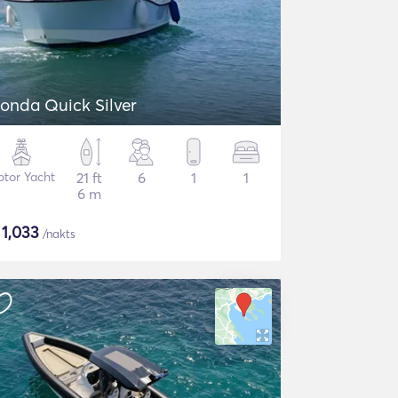
onda Quick Silver
tor Yacht
21 ft
6
1
1
6 m
$
1,033
/nakts