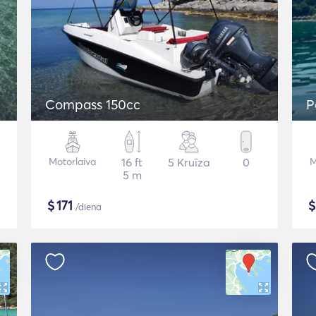
Compass 150cc
P
Motorlaiva
16 ft
5 Kruīza
0
M
5 m
$
171
/diena