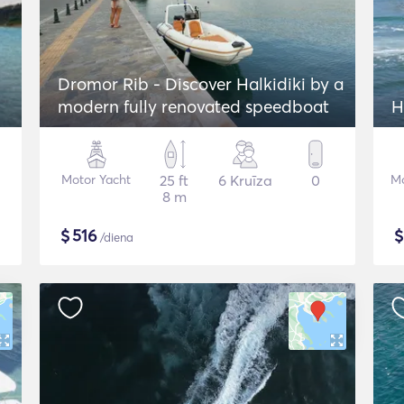
Dromor Rib - Discover Halkidiki by a
modern fully renovated speedboat
H
Motor Yacht
25 ft
6 Kruīza
0
Mo
8 m
$
516
/diena