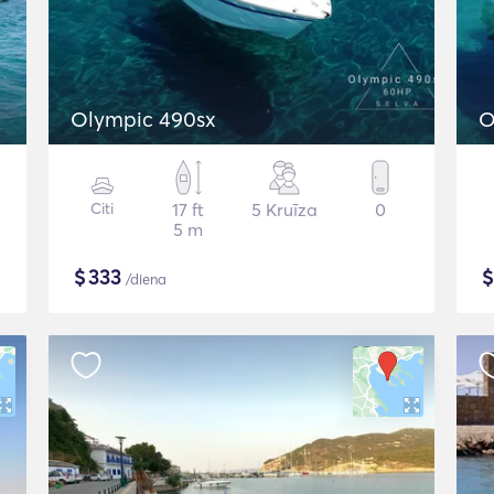
Olympic 490sx
Citi
17 ft
5 Kruīza
0
5 m
$
333
/diena