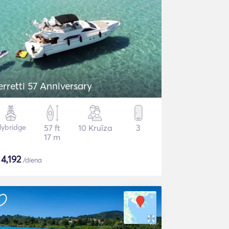
erretti 57 Anniversary
lybridge
57 ft
10 Kruīza
3
17 m
$
4,192
/diena