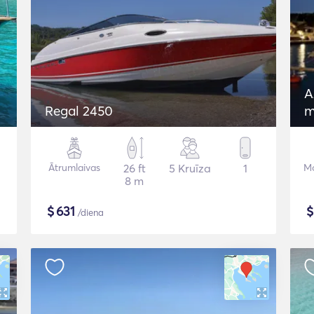
A
Regal 2450
m
Ātrumlaivas
26 ft
5 Kruīza
1
Mo
8 m
$
631
/diena