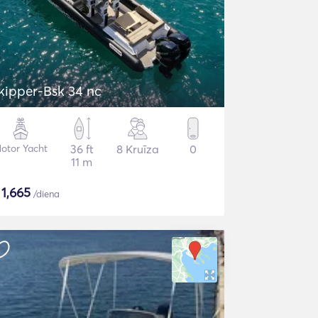
kipper-Bsk 34 nc
otor Yacht
36 ft
8 Kruīza
0
11 m
$
1,665
/diena