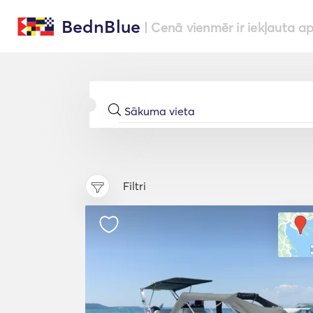
BednBlue
| Cenā vienmēr ir iekļauta a
Filtri