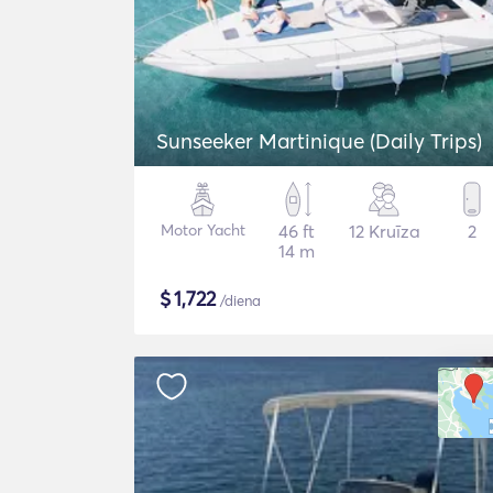
Sunseeker Martinique (Daily Trips)
Motor Yacht
46 ft
12 Kruīza
2
14 m
$
1,722
/diena