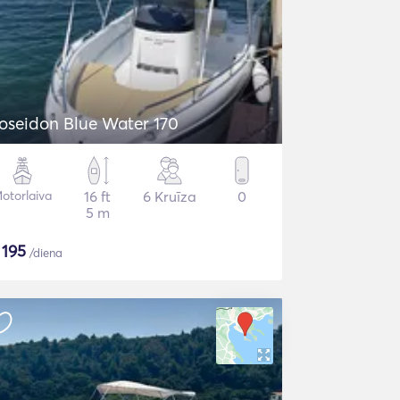
oseidon Blue Water 170
otorlaiva
16 ft
6 Kruīza
0
5 m
$
195
/diena