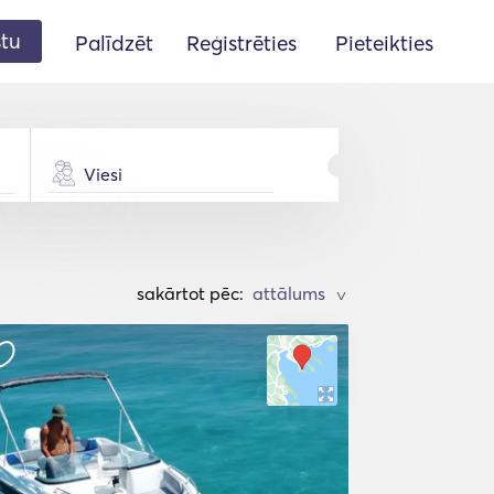
stu
Palīdzēt
Reģistrēties
Pieteikties
Viesi
sakārtot pēc:
>