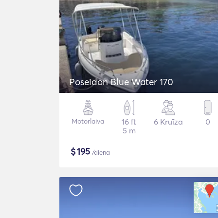
Poseidon Blue Water 170
Motorlaiva
16 ft
6 Kruīza
0
5 m
$
195
/diena