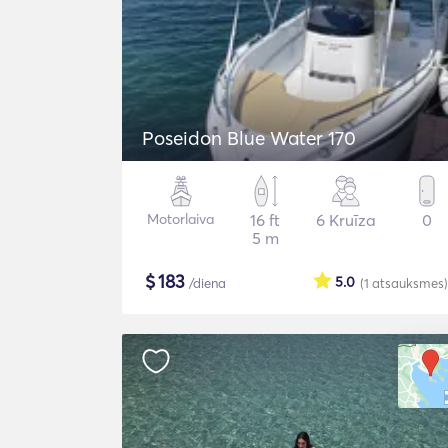
Poseidon Blue Water 170
Motorlaiva
16 ft
6 Kruīza
0
5 m
$
183
5.0
/diena
(1
atsauksmes
)