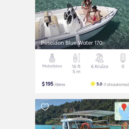
Poseidon Blue Water 170
Motorlaiva
16 ft
6 Kruīza
0
5 m
$
195
5.0
/diena
(1
atsauksmes
)