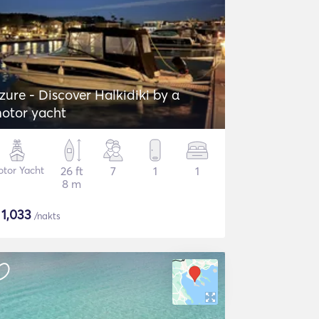
zure - Discover Halkidiki by α
otor yacht
tor Yacht
26 ft
7
1
1
8 m
$
1,033
/nakts