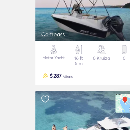
Compass
Motor Yacht
16 ft
6 Kruīza
0
5 m
$
287
/diena