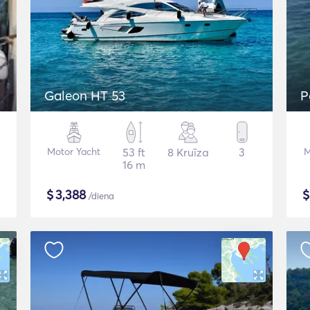
Galeon HT 53
P
Motor Yacht
53 ft
8 Kruīza
3
M
16 m
$
3,388
/diena