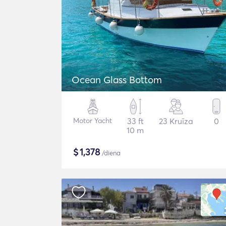
Ocean Glass Bottom
Motor Yacht
33 ft
23 Kruīza
0
10 m
$
1,378
/diena