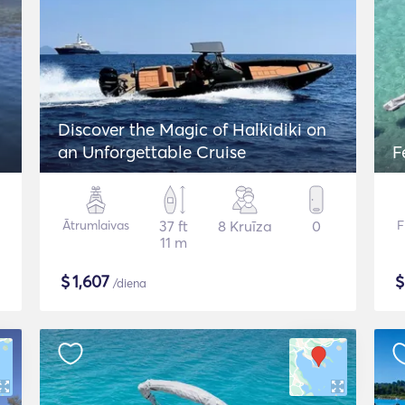
Discover the Magic of Halkidiki on
an Unforgettable Cruise
F
Ātrumlaivas
37 ft
8 Kruīza
0
F
11 m
$
1,607
/diena