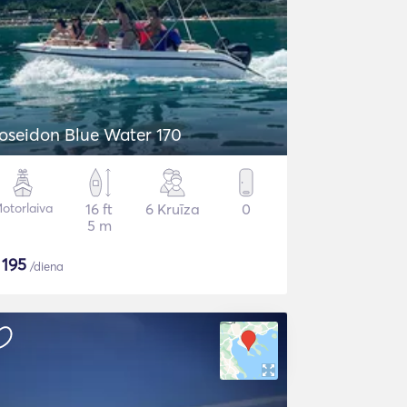
oseidon Blue Water 170
otorlaiva
16 ft
6 Kruīza
0
5 m
$
195
/diena