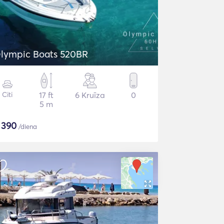
Olympic Boats 520BR
Citi
17 ft
6 Kruīza
0
5 m
$
390
/diena