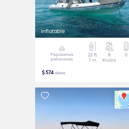
Inflatable
Piepūšamais
22 ft
8
0
piekaramais
7 m
Kruīza
$
574
/diena