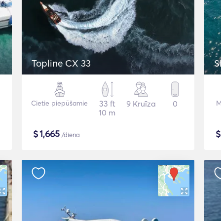
Topline CX 33
S
Cietie piepūšamie
33 ft
9 Kruīza
0
M
10 m
$
1,665
/diena