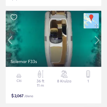
Solemar F33s
Citi
36 ft
8 Kruīza
1
11 m
$
2,067
/diena