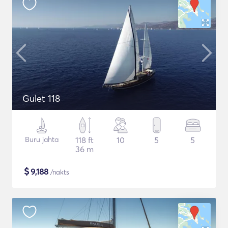
Gulet 118
Buru jahta
118 ft
10
5
5
36 m
$
9,188
/nakts