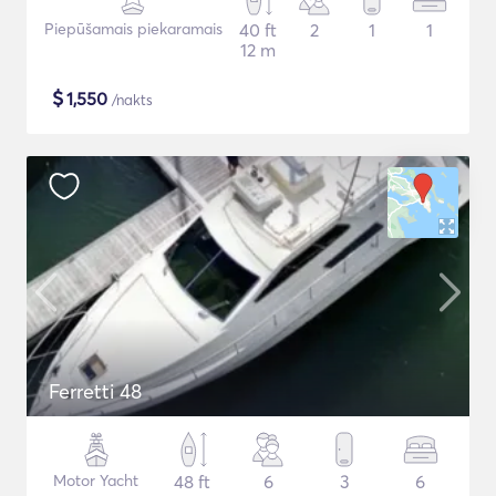
Piepūšamais piekaramais
40 ft
2
1
1
12 m
$
1,550
/nakts
Ferretti 48
Motor Yacht
48 ft
6
3
6