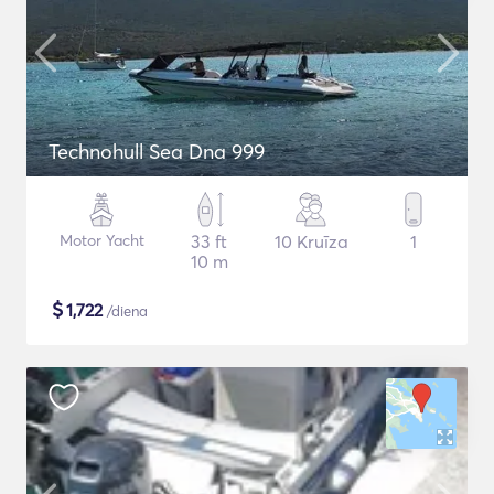
Technohull Sea Dna 999
Motor Yacht
33 ft
10 Kruīza
1
10 m
$
1,722
/diena