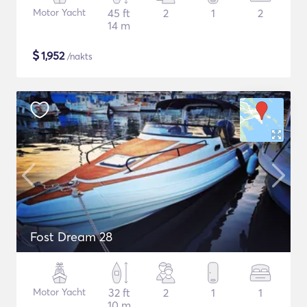
Motor Yacht
45 ft
2
1
2
14 m
$
1,952
/nakts
Fost Dream 28
Motor Yacht
32 ft
2
1
1
10 m