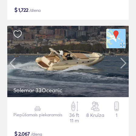
$
1,722
/diena
Solemar 33Oceanic
Piepūšamais piekaramais
36 ft
8 Kruīza
1
11 m
$
2,067
/diena