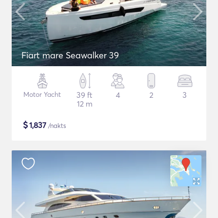
Fiart mare Seawalker 39
Motor Yacht
39 ft
4
2
3
12 m
$
1,837
/nakts