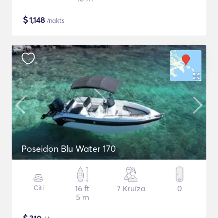
$
1,148
/nakts
Poseidon Blu Water 170
Citi
16 ft
7 Kruīza
0
5 m