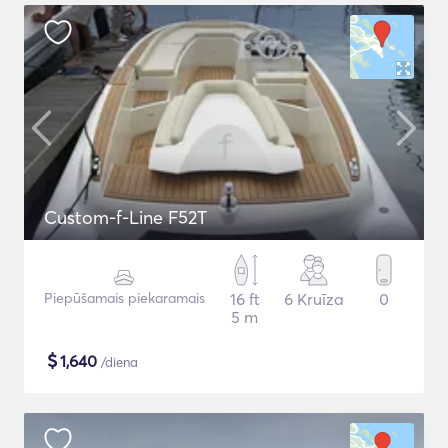
Custom-f-Line F52T
Piepūšamais piekaramais
16 ft
6 Kruīza
0
5 m
$
1,640
/diena