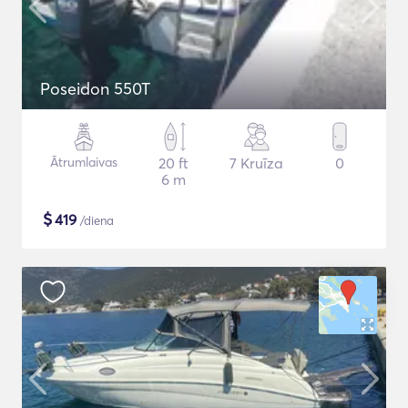
Poseidon 550T
Ātrumlaivas
20 ft
7 Kruīza
0
6 m
$
419
/diena