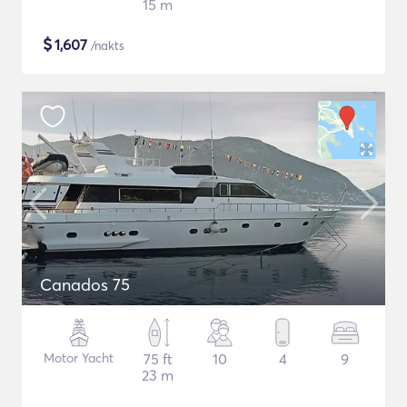
15 m
$
1,607
/nakts
Canados 75
Motor Yacht
75 ft
10
4
9
23 m