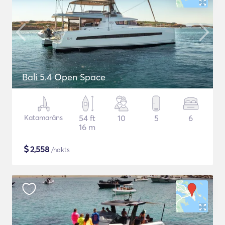
Bali 5.4 Open Space
Katamarāns
54 ft
10
5
6
16 m
$
2,558
/nakts