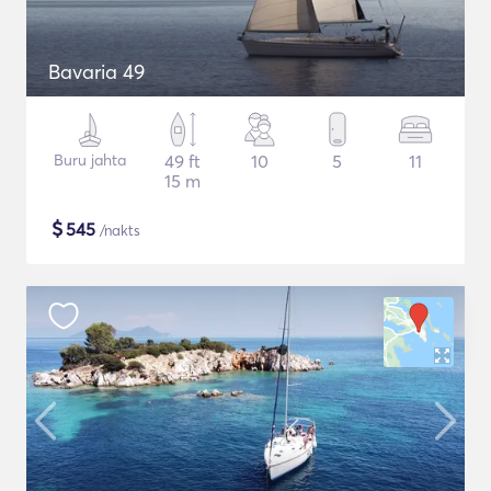
Bavaria 49
Buru jahta
49 ft
10
5
11
15 m
$
545
/nakts