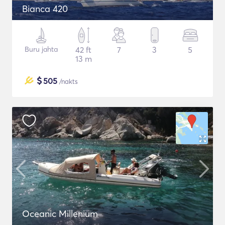
Bianca 420
Buru jahta
42 ft
7
3
5
13 m
$
505
/nakts
Oceanic Millenium