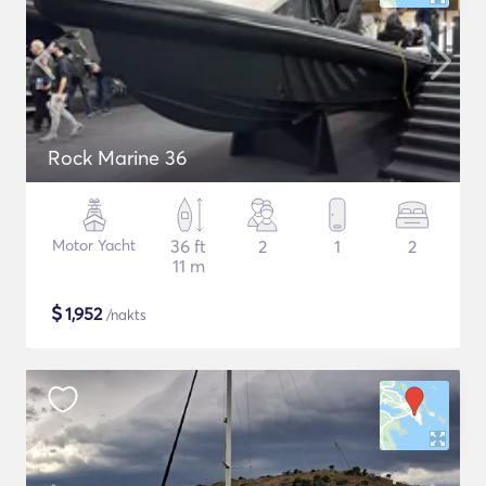
Rock Marine 36
Motor Yacht
36 ft
2
1
2
11 m
$
1,952
/nakts