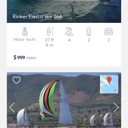
Rinker Fiesta vee 266
Motor Yacht
27 ft
4
2
2
8 m
$
999
/nakts