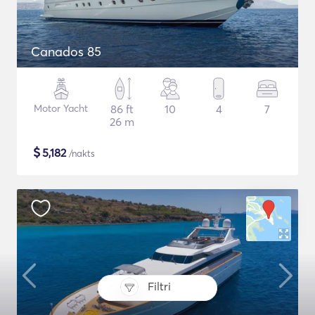
Canados 85
Motor Yacht
86 ft
10
4
7
26 m
$
5,182
/nakts
Filtri