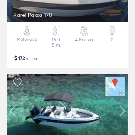
Karel Paxos 170
Motorlaiva
16 ft
4 Kruīza
0
5 m
$
172
/diena