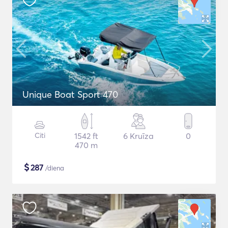
Unique Boat Sport 470
Citi
1542 ft
6 Kruīza
0
470 m
$
287
/diena