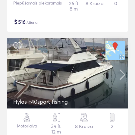
Piepūšamais piekaramais
26 ft
8 Kruīza
0
8 m
$
516
/diena
Hylas F40sport fishing
Motorlaiva
39 ft
8 Kruīza
2
12 m