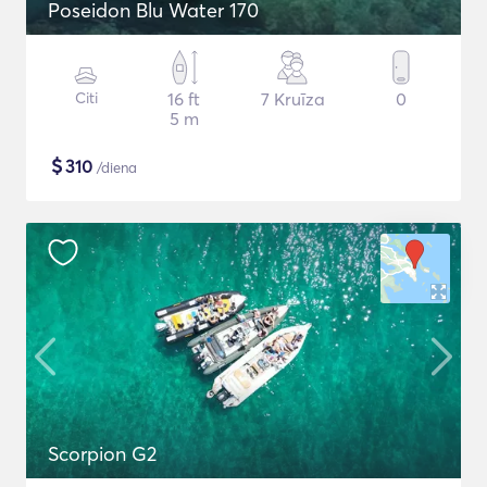
Poseidon Blu Water 170
Citi
16 ft
7 Kruīza
0
5 m
$
310
/diena
Scorpion G2