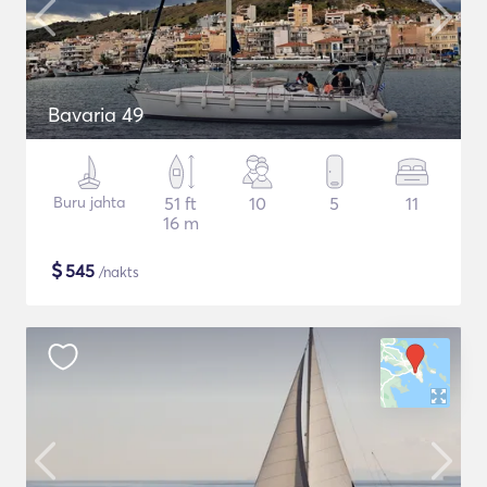
Bavaria 49
Buru jahta
51 ft
10
5
11
16 m
$
545
/nakts