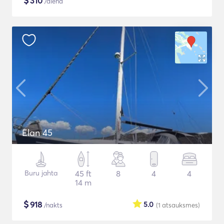
$
310
/diena
Elan 45
Buru jahta
45 ft
8
4
4
14 m
$
918
5.0
/nakts
(1
atsauksmes
)