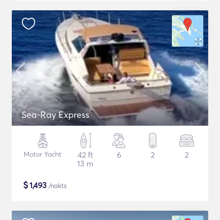
Sea-Ray Express
Motor Yacht
42 ft
6
2
2
13 m
$
1,493
/nakts