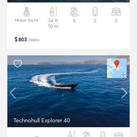
Motor Yacht
34 ft
6
2
3
10 m
$
803
/nakts
Technohull Explorer 40