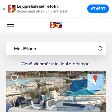
Lejupielādējiet lietotni
×
ATVĒRT
Rezervējiet ātrāk un vienkāršāk
Meklēšana
Cenā vienmēr ir iekļauta apkalpe.