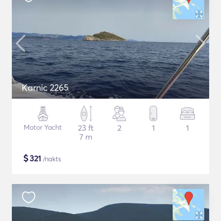
Karnic 2265
Motor Yacht
23 ft
2
1
1
7 m
$
321
/nakts