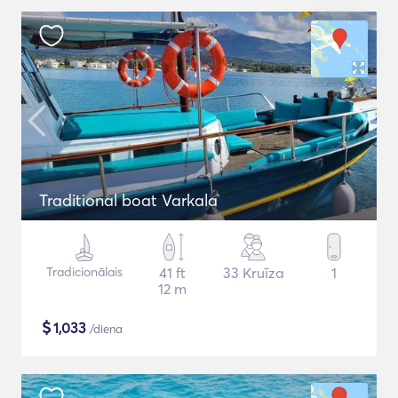
Traditional boat Varkala
Tradicionālais
41 ft
33 Kruīza
1
12 m
$
1,033
/diena