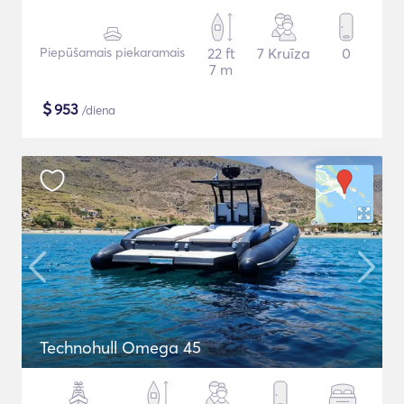
Piepūšamais piekaramais
22 ft
7 Kruīza
0
7 m
$
953
/diena
Technohull Omega 45