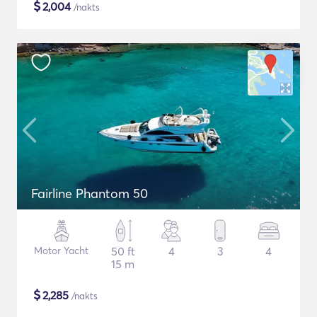
$
2,004
/nakts
Fairline Phantom 50
Motor Yacht
50 ft
4
3
4
15 m
$
2,285
/nakts