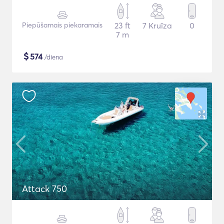
Piepūšamais piekaramais
23 ft
7 Kruīza
0
7 m
$
574
/diena
Attack 750