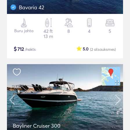
Bavaria 42
Buru jahta
42 ft
8
4
5
13 m
$
712
5.0
/nakts
(2
atsauksmes
)
Bayliner Cruiser 300