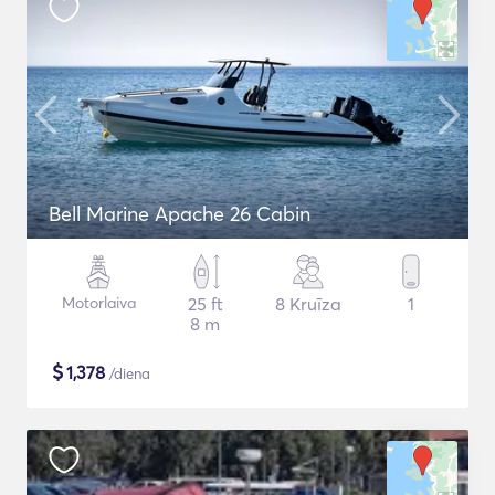
Bell Marine Apache 26 Cabin
Motorlaiva
25 ft
8 Kruīza
1
8 m
$
1,378
/diena