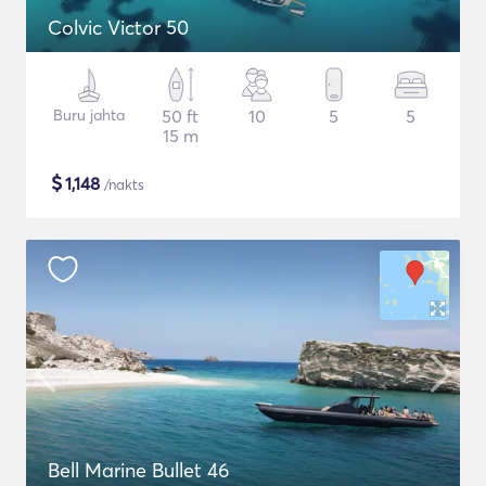
Colvic Victor 50
Buru jahta
50 ft
10
5
5
15 m
$
1,148
/nakts
Bell Marine Bullet 46