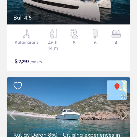
Bali 4.6
Katamarāns
46 ft
8
6
4
14 m
$
2,297
/nakts
Kutlay Deron 850 - Cruising experiences in