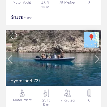
Motor Yacht
46 ft
25 Kruīza
3
14 m
$
1,378
/diena
Hydrosport 737
Motor Yacht
25 ft
7 Kruīza
0
8 m