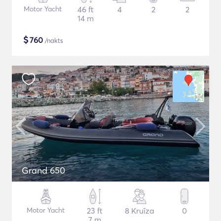
Motor Yacht
46 ft
4
2
2
14 m
$
760
/nakts
Grand 650
Motor Yacht
23 ft
8 Kruīza
0
7 m