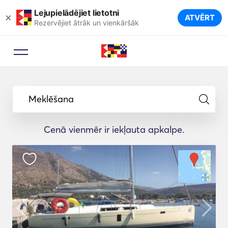
Lejupielādējiet lietotni
×
ATVĒRT
Rezervējiet ātrāk un vienkāršāk
Meklēšana
Cenā vienmēr ir iekļauta apkalpe.