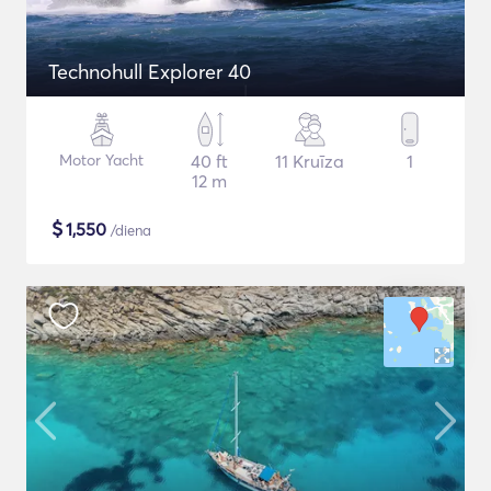
Technohull Explorer 40
Motor Yacht
40 ft
11 Kruīza
1
12 m
$
1,550
/diena