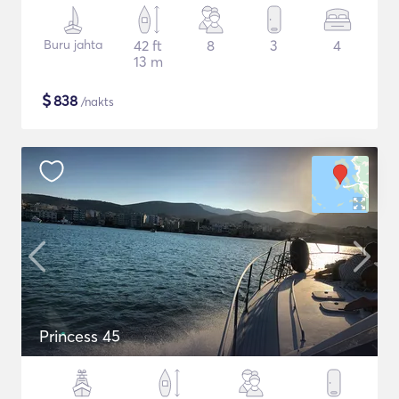
Buru jahta
42 ft
8
3
4
13 m
$
838
/nakts
Princess 45