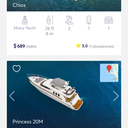
Chios
Motor Yacht
26 ft
2
1
1
8 m
$
689
5.0
/nakts
(1
atsauksmes
)
Princess 20M