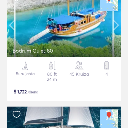
Bodrum Gulet 80
Buru jahta
80 ft
45 Kruīza
4
24 m
$
1,722
/diena