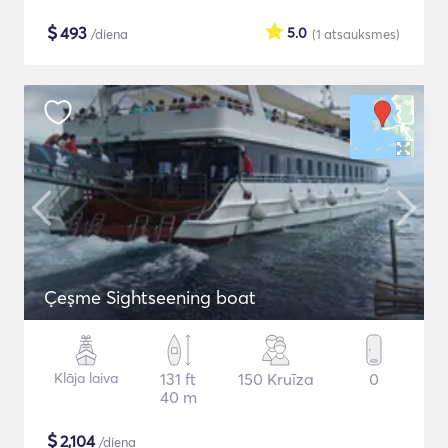
$
493
5.0
/diena
(1
atsauksmes
)
Çeşme Sightseening boat
Klāja laiva
131 ft
150 Kruīza
0
40 m
$
2,104
/diena