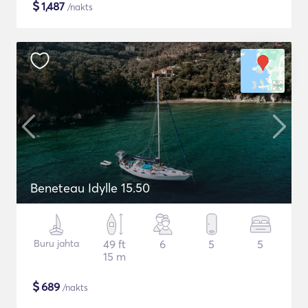
$
1,487
/nakts
Beneteau Idylle 15.50
Buru jahta
49 ft
6
5
5
15 m
$
689
/nakts