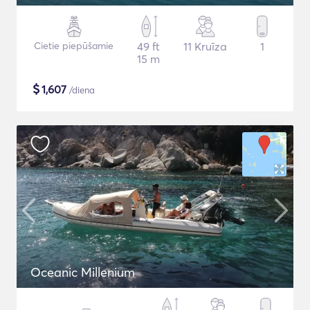
Cietie piepūšamie
49 ft
11 Kruīza
1
15 m
$
1,607
/diena
Oceanic Millenium