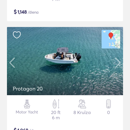
$
1,148
/diena
Protagon 20
Motor Yacht
20 ft
8 Kruīza
0
6 m