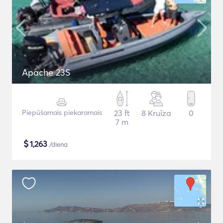
Apache 23S
Piepūšamais piekaramais
23 ft
8 Kruīza
0
7 m
$
1,263
/diena