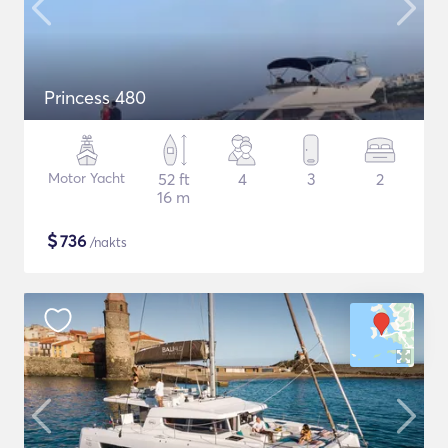
Princess 480
Motor Yacht
52 ft
4
3
2
16 m
$
736
/nakts