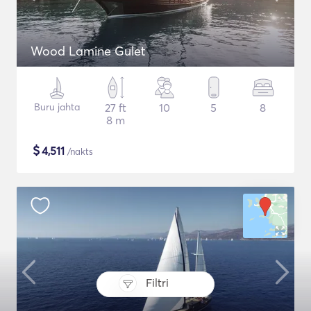
Wood Lamine Gulet
Buru jahta
27 ft
10
5
8
8 m
$
4,511
/nakts
Filtri