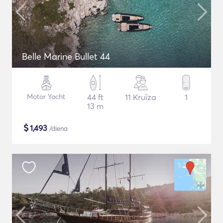
Belle Marine Bullet 44
Motor Yacht
44 ft
11 Kruīza
1
13 m
$
1,493
/diena