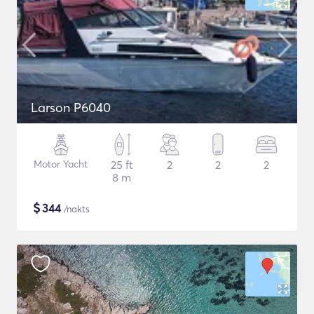
Larson P6040
Motor Yacht
25 ft
2
2
2
8 m
$
344
/nakts