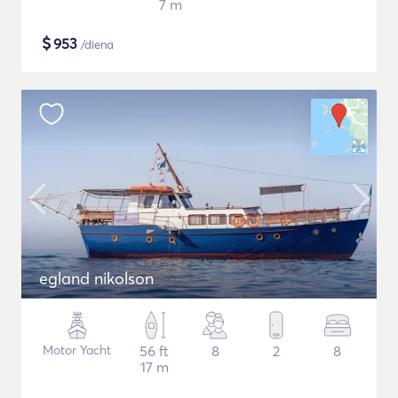
7 m
$
953
/diena
egland nikolson
Motor Yacht
56 ft
8
2
8
17 m