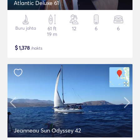
Atlantic Deluxe 61
Buru jahta
61 ft
12
6
6
19 m
$
1,378
/nakts
Jeanneau Sun Odyssey 42