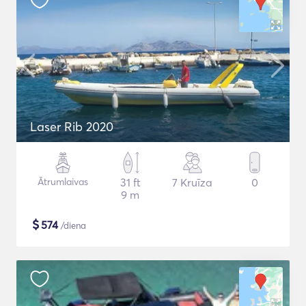
Laser Rib 2020
Ātrumlaivas
31 ft
7 Kruīza
0
9 m
$
574
/diena