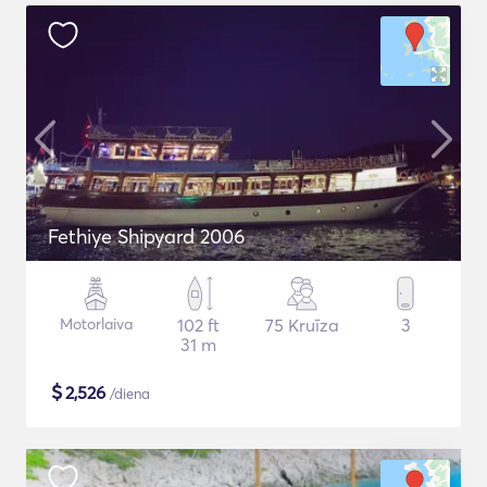
Fethiye Shipyard 2006
Motorlaiva
102 ft
75 Kruīza
3
31 m
$
2,526
/diena