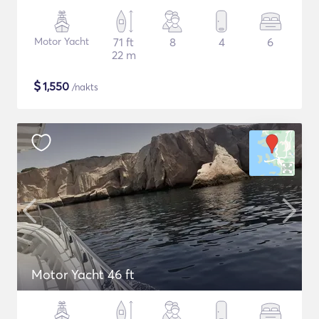
Motor Yacht
71 ft
8
4
6
22 m
$
1,550
/nakts
Motor Yacht 46 ft