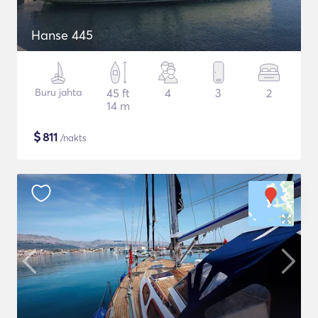
Hanse 445
Buru jahta
45 ft
4
3
2
14 m
$
811
/nakts