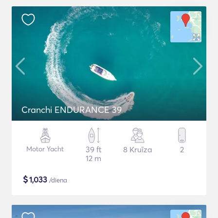
Cranchi ENDURANCE 39
Motor Yacht
39 ft
8 Kruīza
2
12 m
$
1,033
/diena