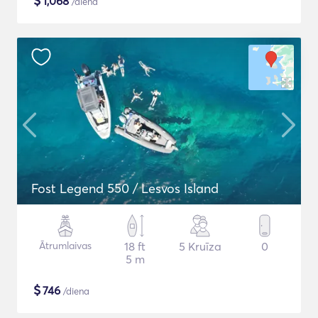
$
1,068
/diena
Fost Legend 550 / Lesvos Island
Ātrumlaivas
18 ft
5 Kruīza
0
5 m
$
746
/diena