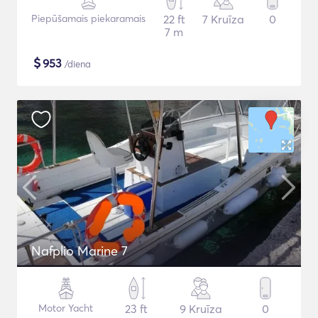
Piepūšamais piekaramais
22 ft
7 Kruīza
0
7 m
$
953
/diena
Nafplio Marine 7
Motor Yacht
23 ft
9 Kruīza
0