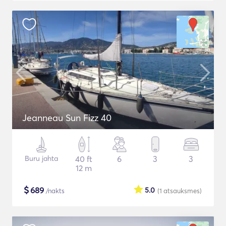
Jeanneau Sun Fizz 40
Buru jahta
40 ft
6
3
3
12 m
$
689
5.0
/nakts
(1
atsauksmes
)