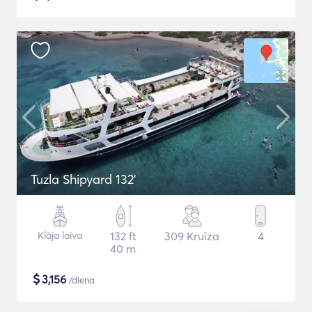
Tuzla Shipyard 132'
Klāja laiva
132 ft
309 Kruīza
4
40 m
$
3,156
/diena