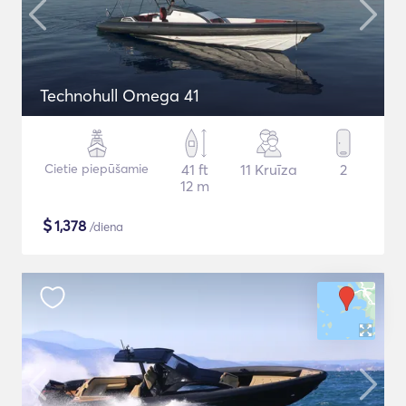
Technohull Omega 41
Cietie piepūšamie
41 ft
11 Kruīza
2
12 m
$
1,378
/diena