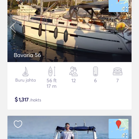
Bavaria 56
Buru jahta
56 ft
12
6
7
17 m
$
1,317
/nakts