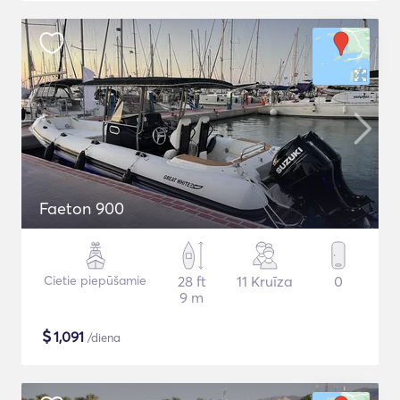
Faeton 900
Cietie piepūšamie
28 ft
11 Kruīza
0
9 m
$
1,091
/diena