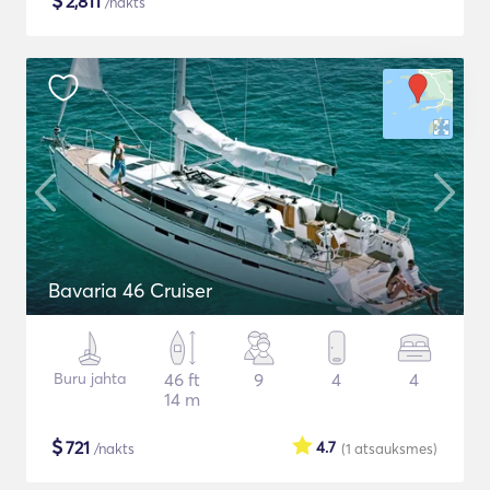
$
2,811
/nakts
Bavaria 46 Cruiser
Buru jahta
46 ft
9
4
4
14 m
$
721
4.7
/nakts
(1
atsauksmes
)