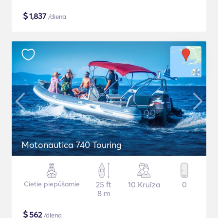
$
1,837
/diena
Motonautica 740 Touring
Cietie piepūšamie
25 ft
10 Kruīza
0
8 m
$
562
/diena