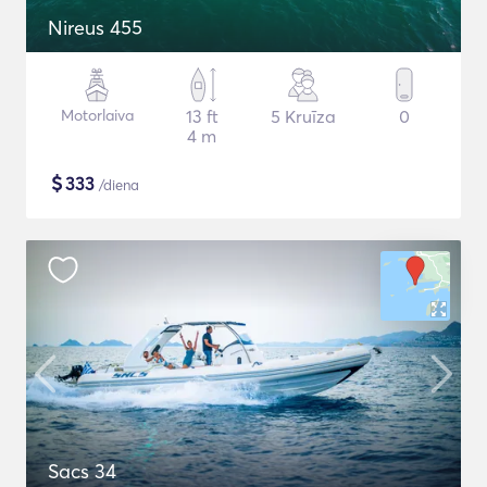
Nireus 455
Motorlaiva
13 ft
5 Kruīza
0
4 m
$
333
/diena
Sacs 34