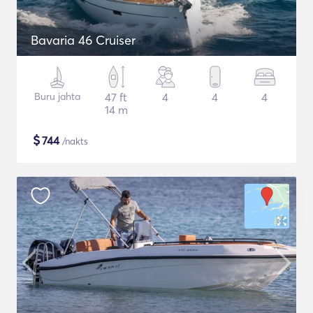
Bavaria 46 Cruiser
Buru jahta
47 ft
4
4
4
14 m
$
744
/nakts