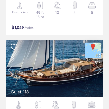
Buru laiva
49 ft
10
4
5
15 m
$
1,049
/nakts
Gulet 118