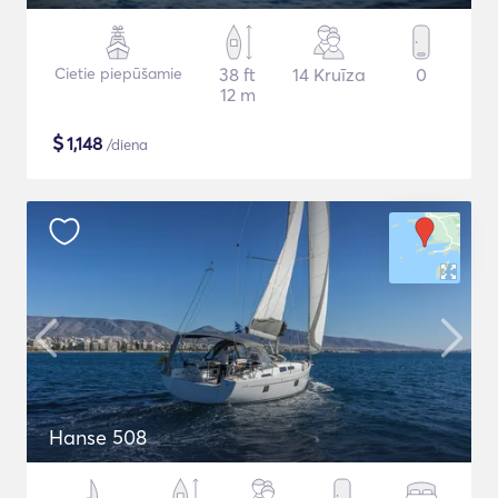
Cietie piepūšamie
38 ft
14 Kruīza
0
12 m
$
1,148
/diena
Hanse 508