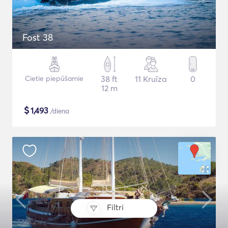
Fost 38
Cietie piepūšamie
38 ft
11 Kruīza
0
12 m
$
1,493
/diena
Filtri