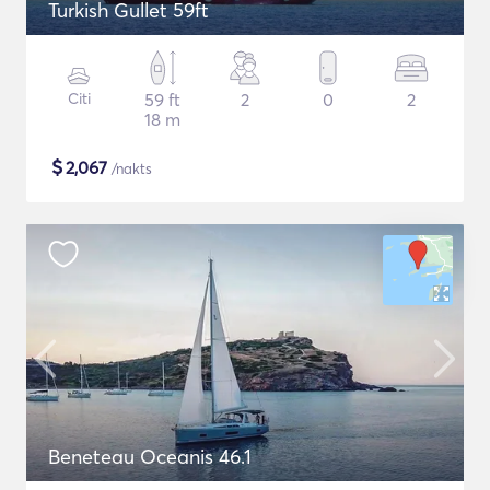
Turkish Gullet 59ft
Citi
59 ft
2
0
2
18 m
$
2,067
/nakts
Beneteau Oceanis 46.1