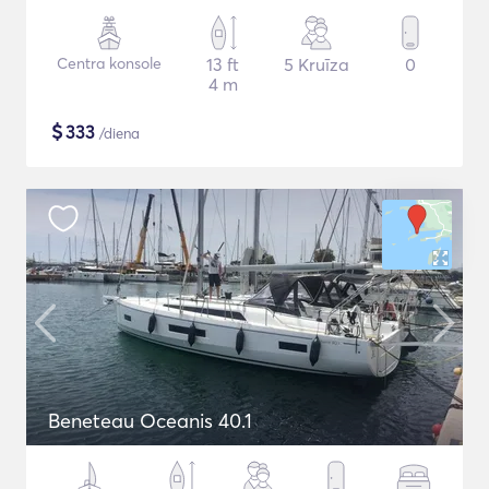
Centra konsole
13 ft
5 Kruīza
0
4 m
$
333
/diena
Beneteau Oceanis 40.1