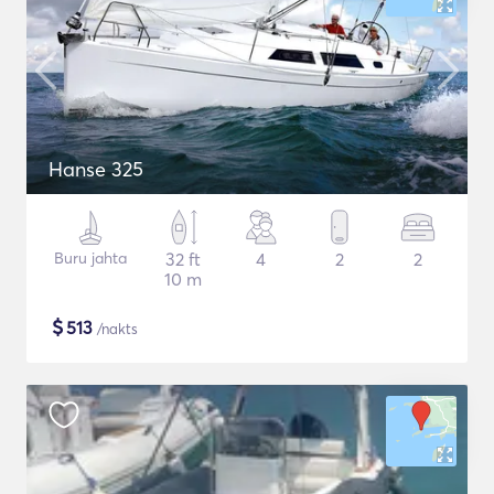
Hanse 325
Buru jahta
32 ft
4
2
2
10 m
$
513
/nakts