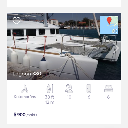
Lagoon 380
Katamarāns
38 ft
10
6
6
12 m
$
900
/nakts