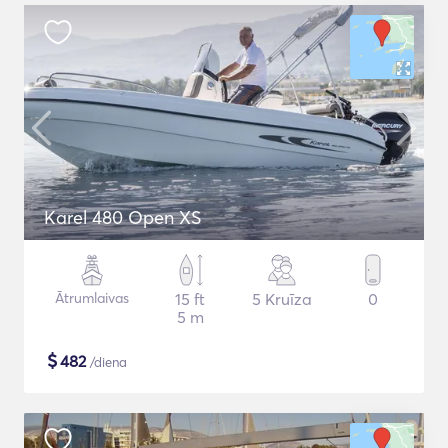
Karel 480 Open XS
Ātrumlaivas
15 ft
5 Kruīza
0
5 m
$
482
/diena