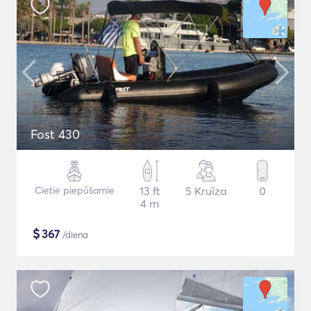
Fost 430
Cietie piepūšamie
13 ft
5 Kruīza
0
4 m
$
367
/diena