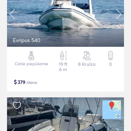
Evripus 540
Cietie piepūšamie
19 ft
8 Kruīza
0
6 m
$
379
/diena