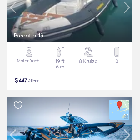
Predator 19
Motor Yacht
19 ft
8 Kruīza
0
6 m
$
447
/diena