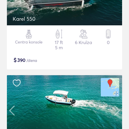
Karel 550
Centra konsole
17 ft
6 Kruīza
0
5 m
$
390
/diena