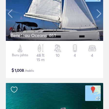
Beneteau Oceanis 46.1
Buru jahta
48 ft
10
4
4
15 m
$
1,008
/nakts