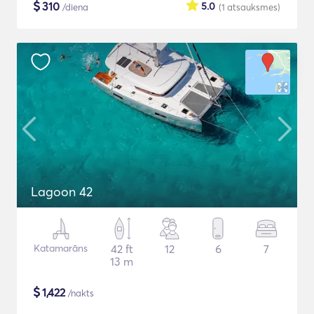
$
310
5.0
/diena
(1
atsauksmes
)
Lagoon 42
Katamarāns
42 ft
12
6
7
13 m
$
1,422
/nakts