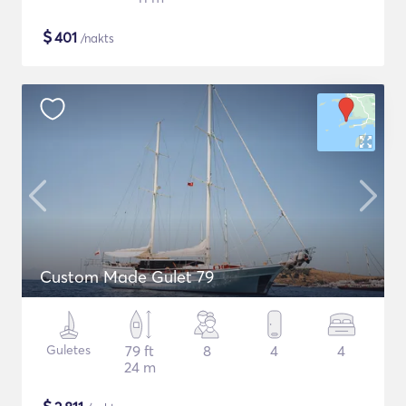
$
401
/nakts
Custom Made Gulet 79
Guletes
79 ft
8
4
4
24 m