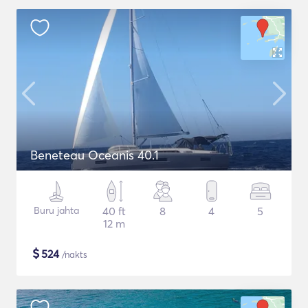
Beneteau Oceanis 40.1
Buru jahta
40 ft
8
4
5
12 m
$
524
/nakts