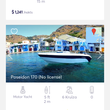
15 m
$
1,241
/nakts
Poseidon 170 (No license)
Motor Yacht
5 ft
6 Kruīza
0
2 m