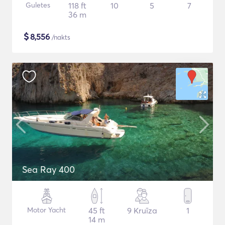
Guletes
118 ft
10
5
7
36 m
$
8,556
/nakts
Sea Ray 400
Motor Yacht
45 ft
9 Kruīza
1
14 m