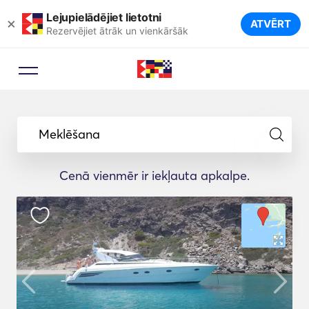
Lejupielādējiet lietotni
×
ATVĒRT
Rezervējiet ātrāk un vienkāršāk
Meklēšana
Cenā vienmēr ir iekļauta apkalpe.