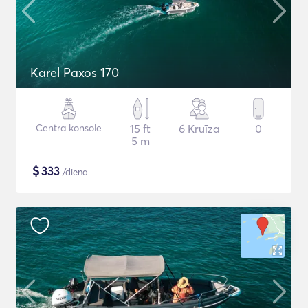
Karel Paxos 170
Centra konsole
15 ft
6 Kruīza
0
5 m
$
333
/diena