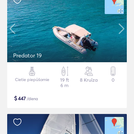
Predator 19
Cietie piepūšamie
19 ft
8 Kruīza
0
6 m
$
447
/diena