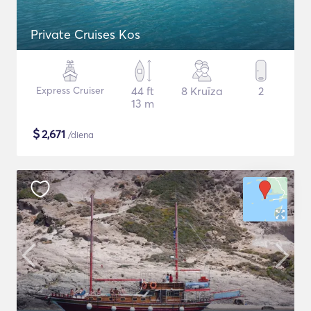
Private Cruises Kos
Express Cruiser
44 ft
8 Kruīza
2
13 m
$
2,671
/diena