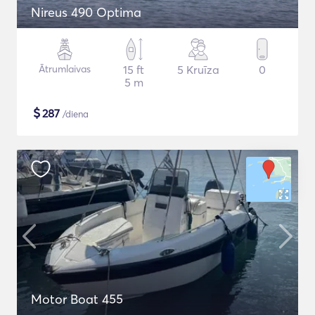
Nireus 490 Optima
Ātrumlaivas
15 ft
5 Kruīza
0
5 m
$
287
/diena
Motor Boat 455