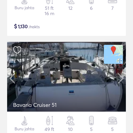
Buru jahta
51 ft
12
6
7
16 m
$
1,130
/nakts
Bavaria Cruiser 51
Buru jahta
49 ft
10
5
5