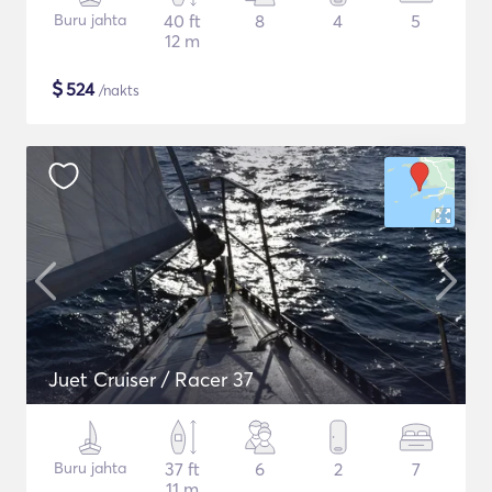
Buru jahta
40 ft
8
4
5
12 m
$
524
/nakts
Juet Cruiser / Racer 37
Buru jahta
37 ft
6
2
7
11 m