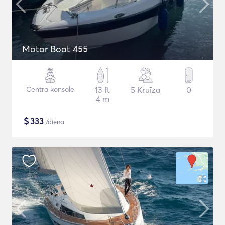
Motor Boat 455
Centra konsole
13 ft
5 Kruīza
0
4 m
$
333
/diena