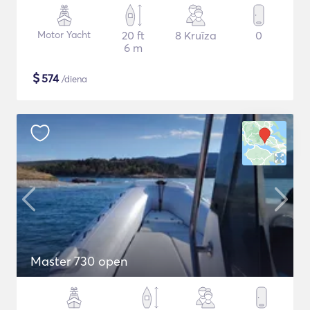
Motor Yacht
20 ft
8 Kruīza
0
6 m
$
574
/diena
Master 730 open