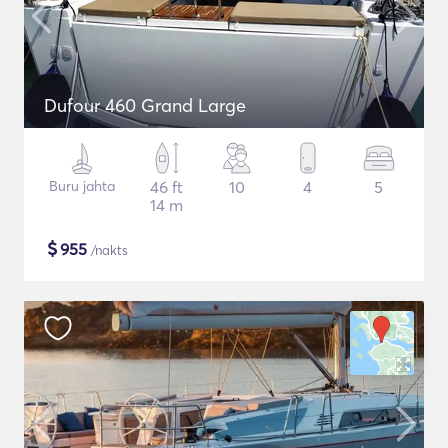
Dufour 460 Grand Large
Buru jahta
46 ft
10
4
5
14 m
$
955
/nakts