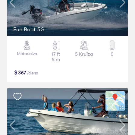
Fun Boat 5G
Motorlaiva
17 ft
5 Kruīza
0
5 m
$
367
/diena