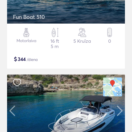
Fun Boat 510
Motorlaiva
16 ft
5 Kruīza
0
5 m
$
344
/diena