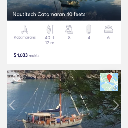
Nautitech Catamaran 40 feets
Katamarāns
40 ft
8
4
6
12 m
$
1,033
/nakts