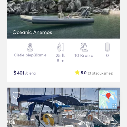
Oceanic Anemos
Cietie piepūšamie
25 ft
10 Kruīza
0
8 m
$
401
5.0
/diena
(3
atsauksmes
)