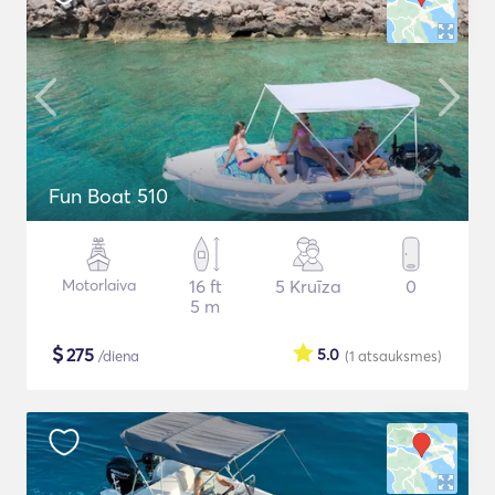
Fun Boat 510
Motorlaiva
16 ft
5 Kruīza
0
5 m
$
275
5.0
/diena
(1
atsauksmes
)