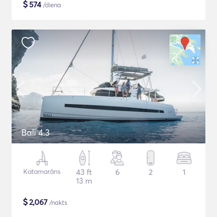
$
574
/diena
Bali 4.3
Katamarāns
43 ft
6
2
1
13 m
$
2,067
/nakts