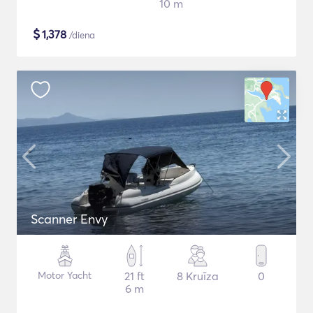
10 m
$
1,378
/diena
Scanner Envy
Motor Yacht
21 ft
8 Kruīza
0
6 m