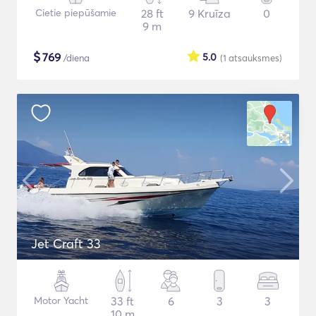
Cietie piepūšamie
28 ft
9 Kruīza
0
9 m
$
769
5.0
/diena
(1
atsauksmes
)
Jet Craft 33
Motor Yacht
33 ft
6
3
3
10 m