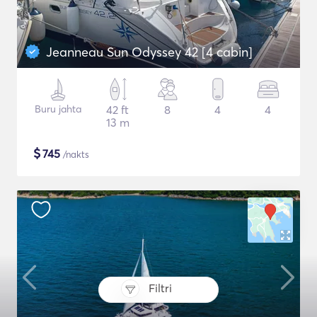
Jeanneau Sun Odyssey 42 [4 cabin]
Buru jahta
42 ft
8
4
4
13 m
$
745
/nakts
Filtri