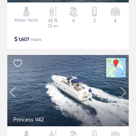
Motor Yacht
42 ft
6
2
4
13 m
$
1,607
/nakts
Princess V42