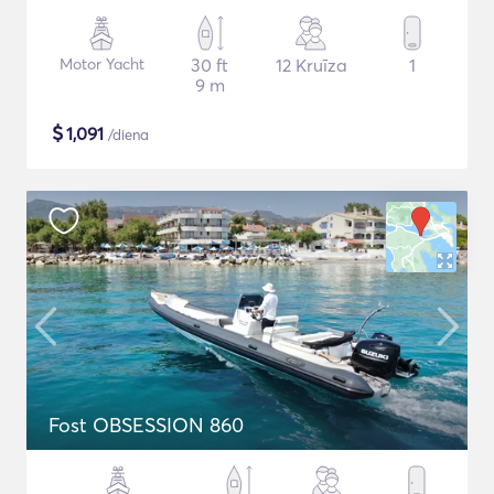
Motor Yacht
30 ft
12 Kruīza
1
9 m
$
1,091
/diena
Fost OBSESSION 860