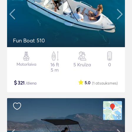
Fun Boat 510
Motorlaiva
16 ft
5 Kruīza
0
5 m
$
321
5.0
/diena
(1
atsauksmes
)