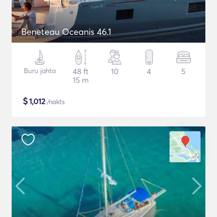
Beneteau Oceanis 46.1
Buru jahta
48 ft
10
4
5
15 m
$
1,012
/nakts