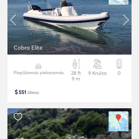
Cobra Elite
Piepūšamais piekaramais
28 ft
9 Kruīza
0
9 m
$
551
/diena