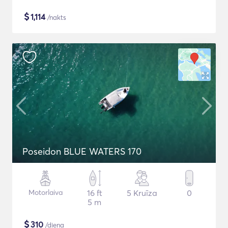
$
1,114
/nakts
Poseidon BLUE WATERS 170
Motorlaiva
16 ft
5 Kruīza
0
5 m
$
310
/diena