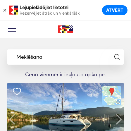
Lejupielādējiet lietotni
×
ATVĒRT
Rezervējiet ātrāk un vienkāršāk
Meklēšana
Cenā vienmēr ir iekļauta apkalpe.