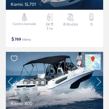
Karnic SL701
Centra konsole
24 ft
8 Kruīza
0
7 m
$
769
/diena
Karnic 800