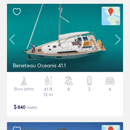
Beneteau Oceanis 41.1
Buru jahta
41 ft
8
3
4
12 m
$
840
/nakts