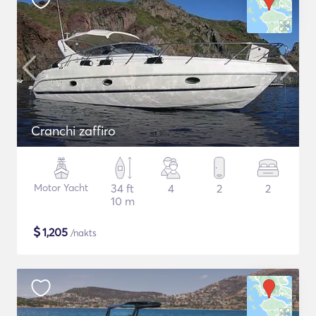
Cranchi zaffiro
Motor Yacht
34 ft
4
2
2
10 m
$
1,205
/nakts