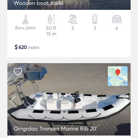
Wooden boat Kaiki
Buru jahta
50 ft
5
3
4
15 m
$
620
/nakts
Qingrdao Transea Marine Rib 20'