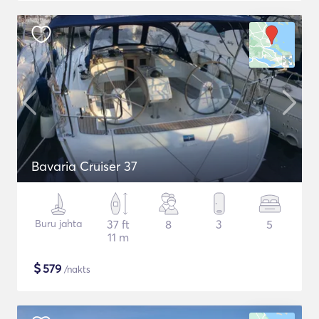
Bavaria Cruiser 37
Buru jahta
37 ft
8
3
5
11 m
$
579
/nakts