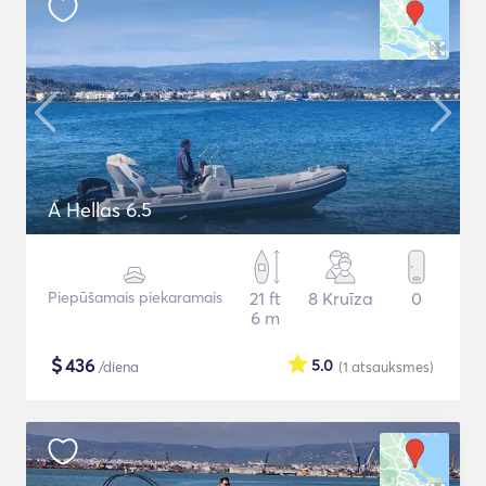
A Hellas 6.5
Piepūšamais piekaramais
21 ft
8 Kruīza
0
6 m
$
436
5.0
/diena
(1
atsauksmes
)