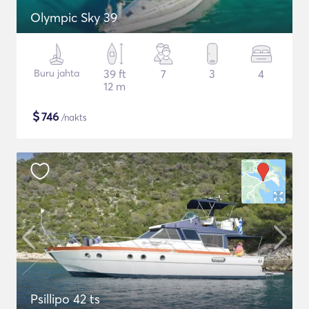
Olympic Sky 39
Buru jahta
39 ft
7
3
4
12 m
$
746
/nakts
Psillipo 42 ts