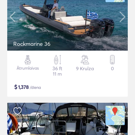
Rockmarine 36
Ātrumlaivas
36 ft
9 Kruīza
0
11 m
$
1,378
/diena