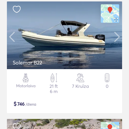
Solemar B22
Motorlaiva
21 ft
7 Kruīza
0
6 m
$
746
/diena