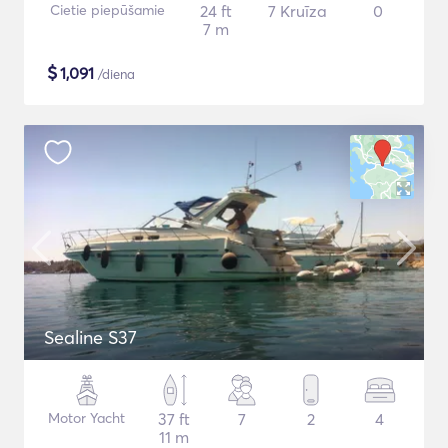
Cietie piepūšamie
24 ft
7 Kruīza
0
7 m
$
1,091
/diena
Sealine S37
Motor Yacht
37 ft
7
2
4
11 m