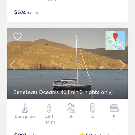
$
574
/nakts
Beneteau Oceanis 46 (min 3 nights only)
Buru jahta
46 ft
6
4
5
14 m