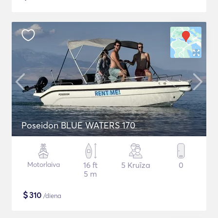
Poseidon BLUE WATERS 170
Motorlaiva
16 ft
5 Kruīza
0
5 m
$
310
/diena