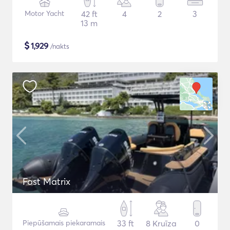
Motor Yacht
42 ft
4
2
3
13 m
$
1,929
/nakts
Fost Matrix
Piepūšamais piekaramais
33 ft
8 Kruīza
0