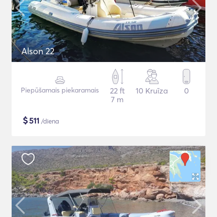
Alson 22
Piepūšamais piekaramais
22 ft
10 Kruīza
0
7 m
$
511
/diena