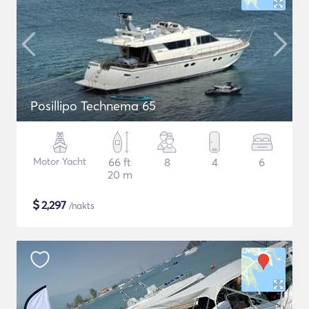
Posillipo Technema 65
Motor Yacht
66 ft
8
4
6
20 m
$
2,297
/nakts