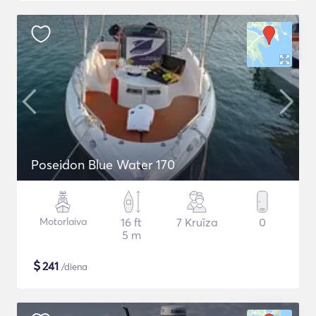
Poseidon Blue Water 170
Motorlaiva
16 ft
7 Kruīza
0
5 m
$
241
/diena