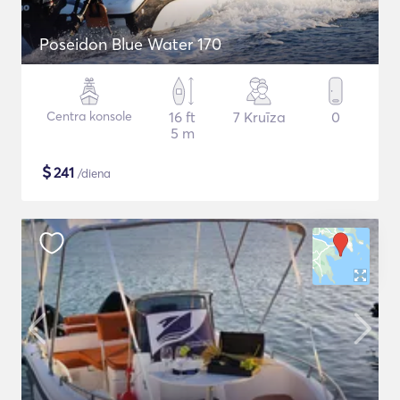
Poseidon Blue Water 170
Centra konsole
16 ft
7 Kruīza
0
5 m
$
241
/diena