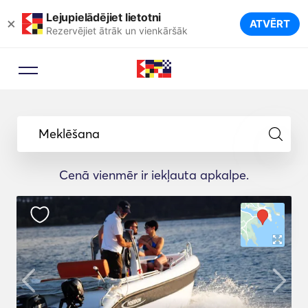
Lejupielādējiet lietotni
×
ATVĒRT
Rezervējiet ātrāk un vienkāršāk
Meklēšana
Cenā vienmēr ir iekļauta apkalpe.