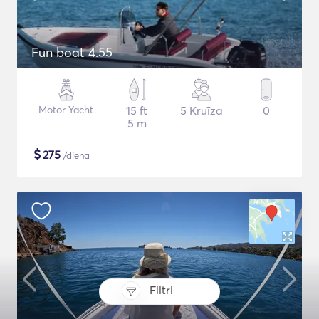
Fun boat 4.55
Motor Yacht
15 ft
5 Kruīza
0
5 m
$
275
/diena
Filtri