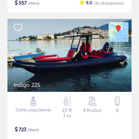
$
557
5.0
/diena
(30
atsauksmes
)
Indigo 22S
Cietie piepūšamie
23 ft
9 Kruīza
0
7 m
$
723
/diena