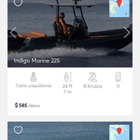
Indigo Marine 22S
Cietie piepūšamie
24 ft
8 Kruīza
0
7 m
$
585
/diena