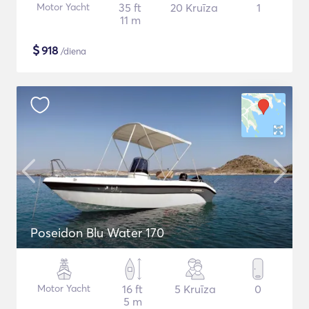
Motor Yacht
35 ft
20 Kruīza
1
11 m
$
918
/diena
Poseidon Blu Water 170
Motor Yacht
16 ft
5 Kruīza
0
5 m