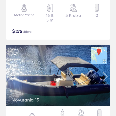
Motor Yacht
16 ft
5 Kruīza
0
5 m
$
275
/diena
Novurania 19