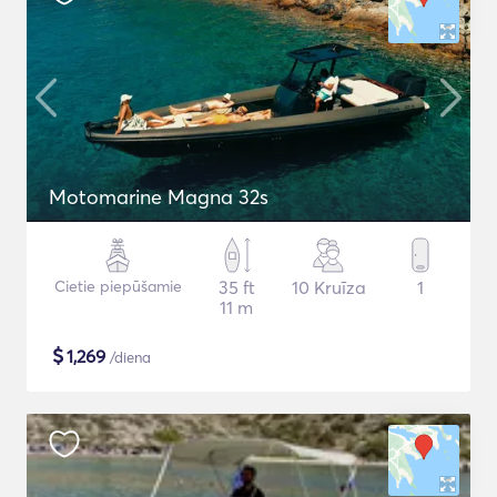
Motomarine Magna 32s
Cietie piepūšamie
35 ft
10 Kruīza
1
11 m
$
1,269
/diena