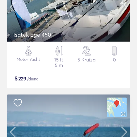
Isatek Ege 450
Motor Yacht
15 ft
5 Kruīza
0
5 m
$
229
/diena