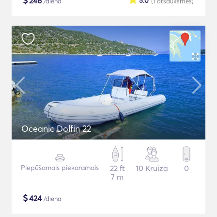
$
246
5.0
/diena
(1
atsauksmes
)
Oceanic Dolfin 22
Piepūšamais piekaramais
22 ft
10 Kruīza
0
7 m
$
424
/diena