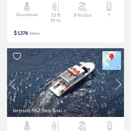
Ātrumlaivas
33 ft
8 Kruīza
1
10 m
$
1,378
/diena
Ierissos 967 Sea Taxi