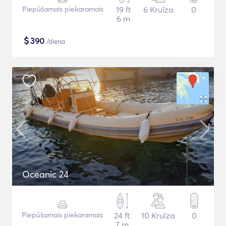
Piepūšamais piekaramais
19 ft
6 Kruīza
0
6 m
$
390
/diena
Oceanic 24
Piepūšamais piekaramais
24 ft
10 Kruīza
0
7 m