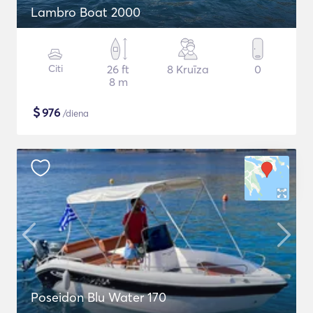
Lambro Boat 2000
Citi
26 ft
8 Kruīza
0
8 m
$
976
/diena
Poseidon Blu Water 170