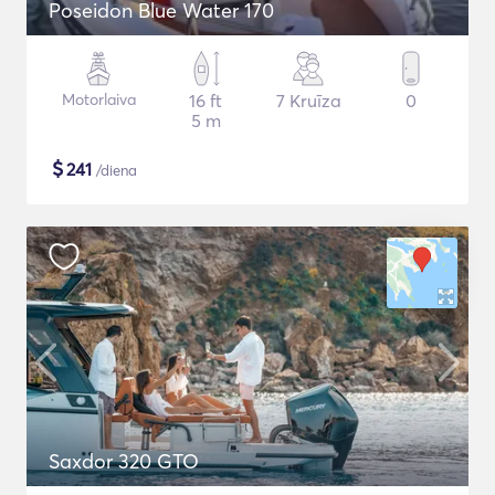
Poseidon Blue Water 170
Motorlaiva
16 ft
7 Kruīza
0
5 m
$
241
/diena
Saxdor 320 GTO