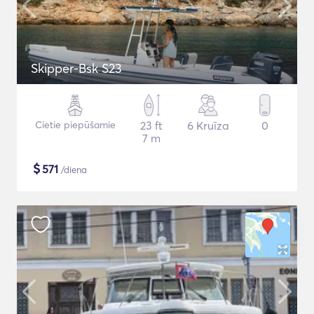
Skipper-Bsk S23
Cietie piepūšamie
23 ft
6 Kruīza
0
7 m
$
571
/diena