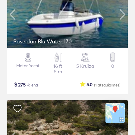
Poseidon Blu Water 170
Motor Yacht
16 ft
5 Kruīza
0
5 m
$
275
5.0
/diena
(1
atsauksmes
)