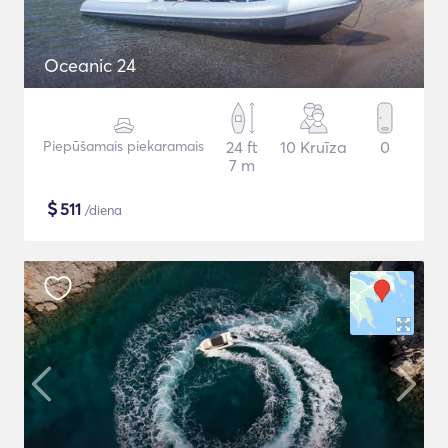
Oceanic 24
Piepūšamais piekaramais
24 ft
10 Kruīza
0
7 m
$
511
/diena