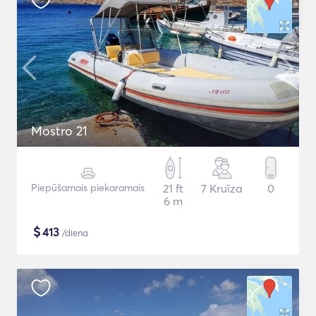
Mostro 21
Piepūšamais piekaramais
21 ft
7 Kruīza
0
6 m
$
413
/diena