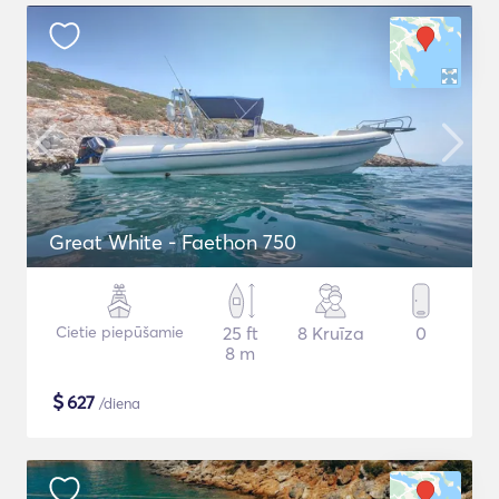
Great White - Faethon 750
Cietie piepūšamie
25 ft
8 Kruīza
0
8 m
$
627
/diena