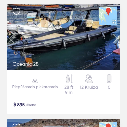
Oceanic 28
Piepūšamais piekaramais
28 ft
12 Kruīza
0
9 m
$
895
/diena