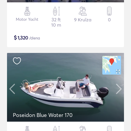
Motor Yacht
32 ft
9 Kruīza
0
10 m
$
1,320
/diena
Poseidon Blue Water 170