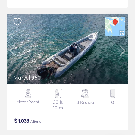
Marvel 960
Motor Yacht
33 ft
8 Kruīza
0
10 m
$
1,033
/diena