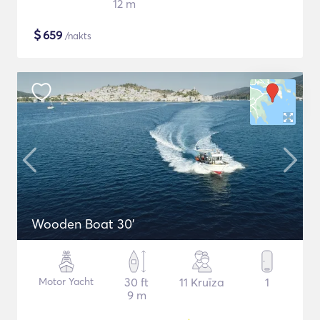
12 m
$
659
/nakts
Wooden Boat 30'
Motor Yacht
30 ft
11 Kruīza
1
9 m