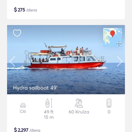
$
275
/diena
Hydra sailboat 49'
Citi
49 ft
60 Kruīza
0
15 m
$
2,297
/diena