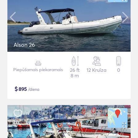
Alson 26
Piepūšamais piekaramais
26 ft
12 Kruīza
0
8 m
$
895
/diena