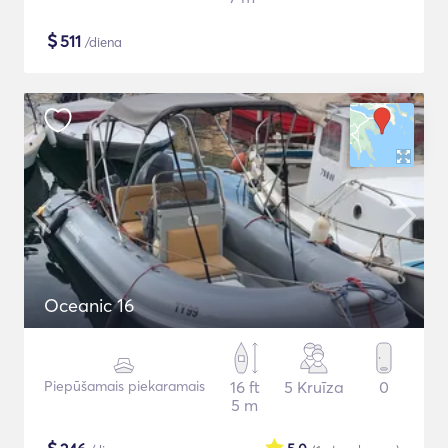
$
511
/diena
Oceanic 16
Piepūšamais piekaramais
16 ft
5 Kruīza
0
5 m