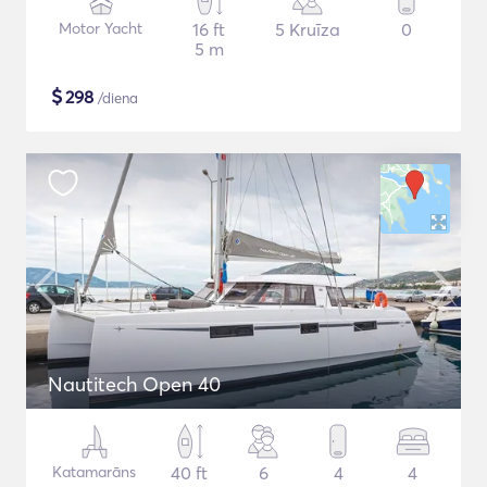
Motor Yacht
16 ft
5 Kruīza
0
5 m
$
298
/diena
Nautitech Open 40
Katamarāns
40 ft
6
4
4