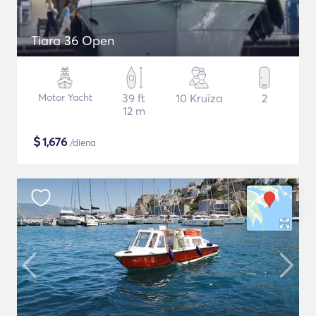
Tiara 36 Open
Motor Yacht
39 ft
10 Kruīza
2
12 m
$
1,676
/diena