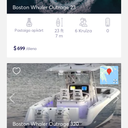
Boston Whaler Outrage 23
Pastaiga apkārt
23 ft
6 Kruīza
0
7 m
$
699
/diena
Boston Whaler Outrage 320