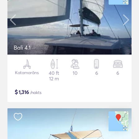
Bali 4.1
Katamarāns
40 ft
10
6
6
12 m
$
1,316
/nakts