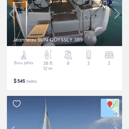
Jeanneau SUN ODYSSEY 389
Buru jahta
38 ft
8
3
3
12 m
$
545
/nakts