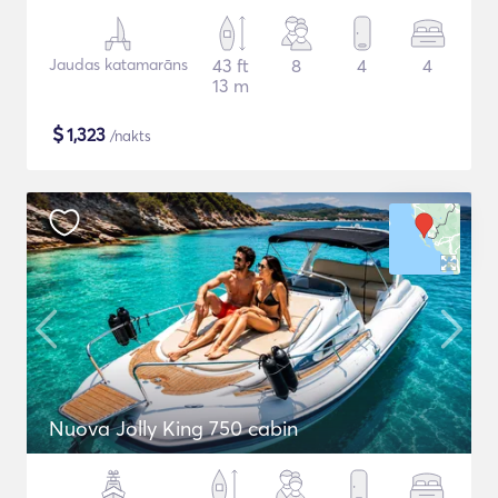
Jaudas katamarāns
43 ft
8
4
4
13 m
$
1,323
/nakts
Nuova Jolly King 750 cabin