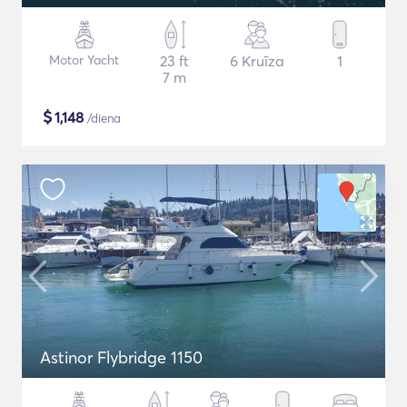
Motor Yacht
23 ft
6 Kruīza
1
7 m
$
1,148
/diena
Astinor Flybridge 1150