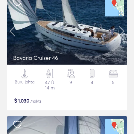
Bavaria Cruiser 46
Buru jahta
47 ft
9
4
5
14 m
$
1,030
/nakts