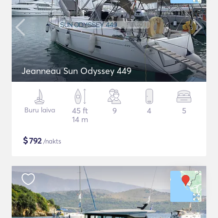
Jeanneau Sun Odyssey 449
Buru laiva
45 ft
9
4
5
14 m
$
792
/nakts