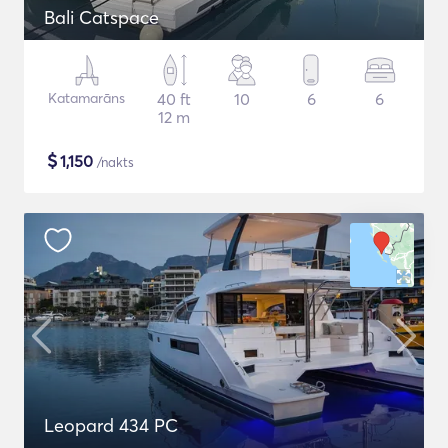
Bali Catspace
Katamarāns
40 ft
10
6
6
12 m
$
1,150
/nakts
Leopard 434 PC