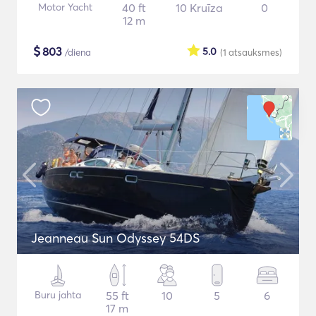
Motor Yacht
40 ft
10 Kruīza
0
12 m
$
803
5.0
/diena
(1
atsauksmes
)
Jeanneau Sun Odyssey 54DS
Buru jahta
55 ft
10
5
6
17 m