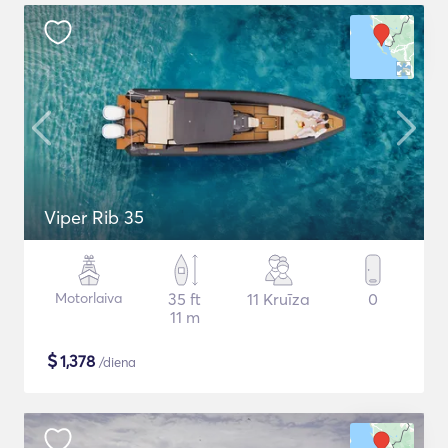
Viper Rib 35
Motorlaiva
35 ft
11 Kruīza
0
11 m
$
1,378
/diena