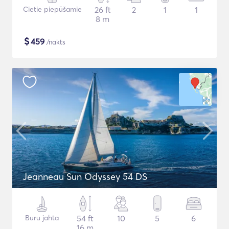
Cietie piepūšamie
26 ft
2
1
1
8 m
$
459
/nakts
Jeanneau Sun Odyssey 54 DS
Buru jahta
54 ft
10
5
6
16 m