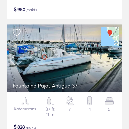
$
950
/nakts
Fountaine Pajot Antigua 37
Katamarāns
37 ft
7
4
5
11 m
$
828
/nakts