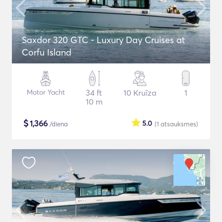
Saxdor 320 GTC - Luxury Day Cruises at
Corfu Island
Motor Yacht
34 ft
10 Kruīza
1
10 m
$
1,366
5.0
/diena
(1
atsauksmes
)