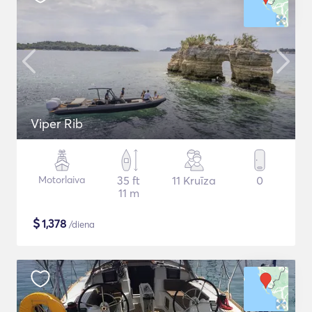
Viper Rib
Motorlaiva
35 ft
11 Kruīza
0
11 m
$
1,378
/diena