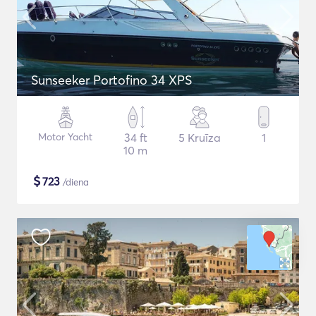
Sunseeker Portofino 34 XPS
Motor Yacht
34 ft
5 Kruīza
1
10 m
$
723
/diena