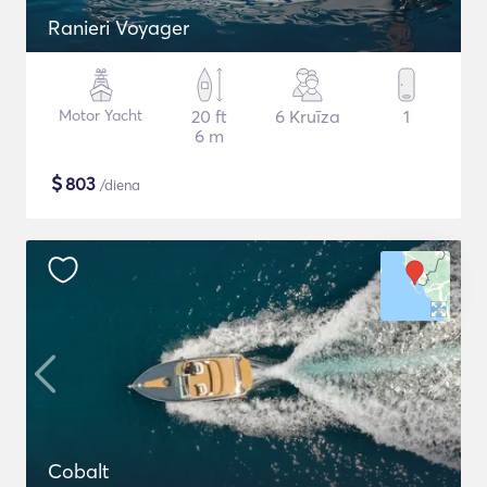
Ranieri Voyager
Motor Yacht
20 ft
6 Kruīza
1
6 m
$
803
/diena
Cobalt