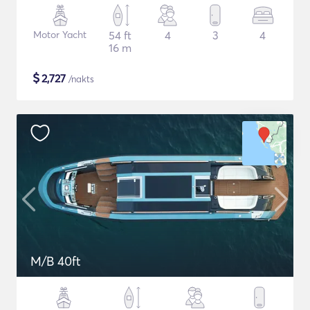
Motor Yacht
54 ft
4
3
4
16 m
$
2,727
/nakts
M/B 40ft