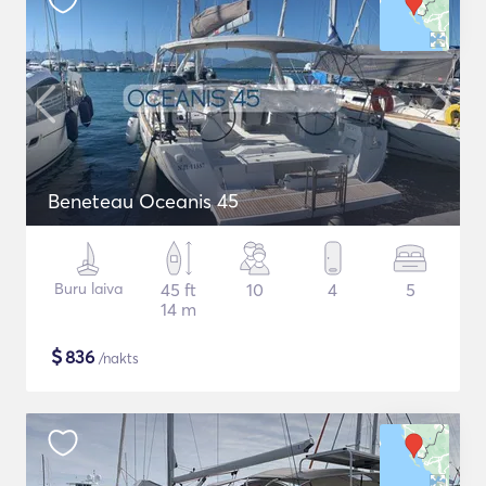
Beneteau Oceanis 45
Buru laiva
45 ft
10
4
5
14 m
$
836
/nakts