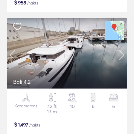
$
958
/nakts
Bali 4.2
Katamarāns
42 ft
10
6
6
13 m
$
1,497
/nakts