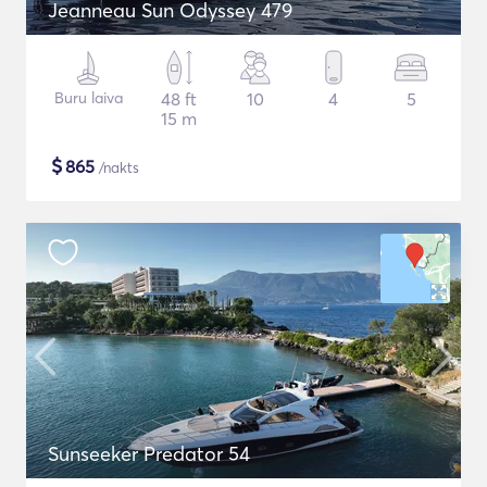
Jeanneau Sun Odyssey 479
Buru laiva
48 ft
10
4
5
15 m
$
865
/nakts
Sunseeker Predator 54