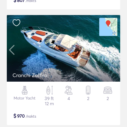
$
807
/nakts
Cranchi Zaffiro
Motor Yacht
39 ft
4
2
2
12 m
$
970
/nakts