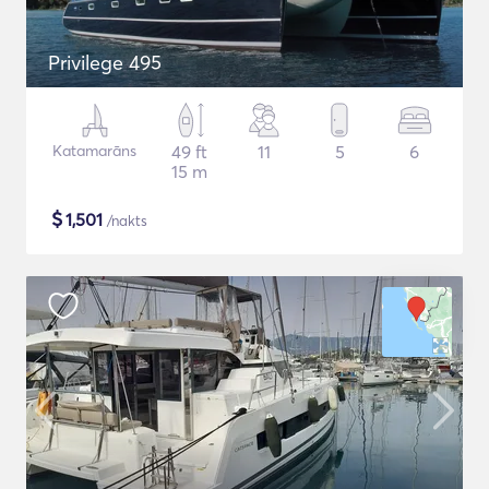
Privilege 495
Katamarāns
49 ft
11
5
6
15 m
$
1,501
/nakts