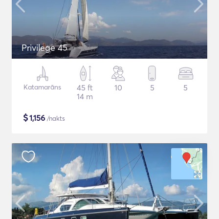
Privilege 45
Katamarāns
45 ft
10
5
5
14 m
$
1,156
/nakts