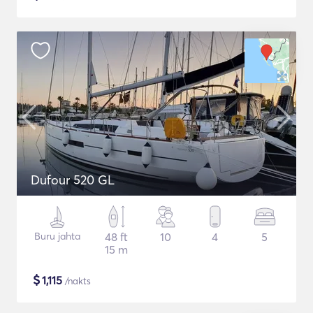
Dufour 520 GL
Buru jahta
48 ft
10
4
5
15 m
$
1,115
/nakts