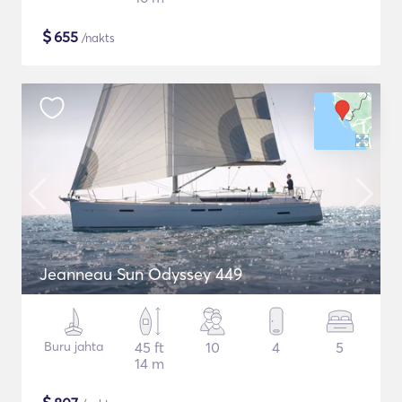
$
655
/nakts
Jeanneau Sun Odyssey 449
Buru jahta
45 ft
10
4
5
14 m