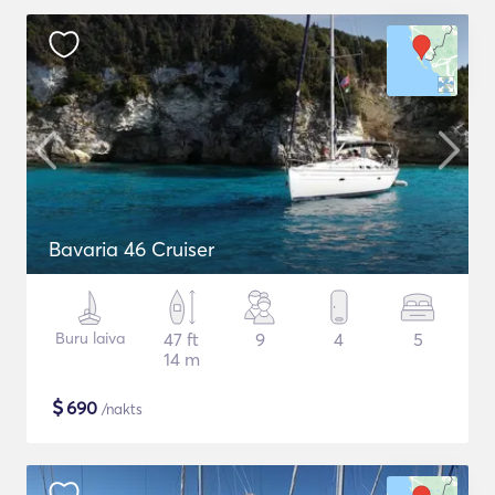
Bavaria 46 Cruiser
Buru laiva
47 ft
9
4
5
14 m
$
690
/nakts