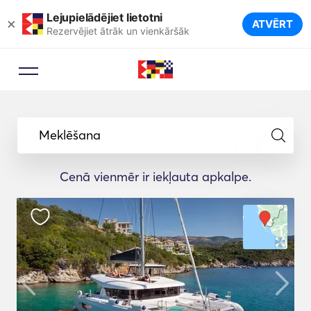
Lejupielādējiet lietotni
×
ATVĒRT
Rezervējiet ātrāk un vienkāršāk
Meklēšana
Cenā vienmēr ir iekļauta apkalpe.