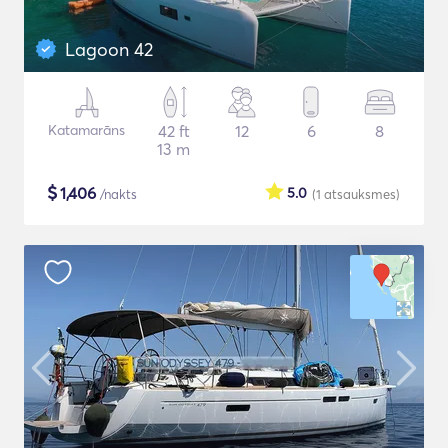
Lagoon 42
Katamarāns
42 ft
12
6
8
13 m
$
1,406
5.0
/nakts
(1
atsauksmes
)