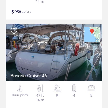
14 m
$
958
/nakts
Bavaria Cruiser 46
Buru jahta
47 ft
9
4
5
14 m