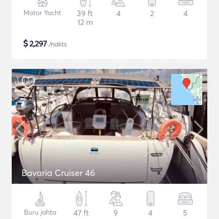
Motor Yacht
39 ft
4
2
4
12 m
$
2,297
/nakts
Bavaria Cruiser 46
Buru jahta
47 ft
9
4
5