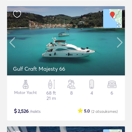
Gulf Craft Majesty 66
Motor Yacht
68 ft
8
4
6
21 m
$
2,526
5.0
/nakts
(2
atsauksmes
)