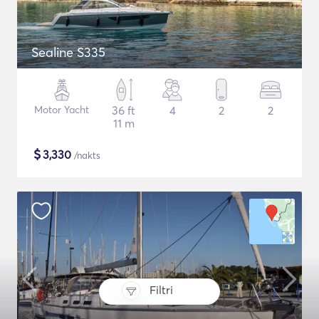
Sealine S335
Motor Yacht
36 ft
4
2
2
11 m
$
3,330
/nakts
Filtri