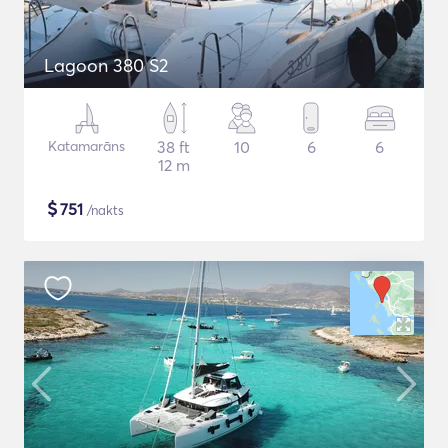
Lagoon 380 S2
Katamarāns
38 ft
10
6
6
12 m
$
751
/nakts