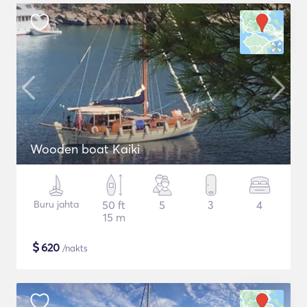
Wooden boat Kaiki
Buru jahta
50 ft
5
3
4
15 m
$
620
/nakts