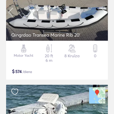
Qingrdao Transea Marine Rib 20'
Motor Yacht
20 ft
8 Kruīza
0
6 m
$
574
/diena