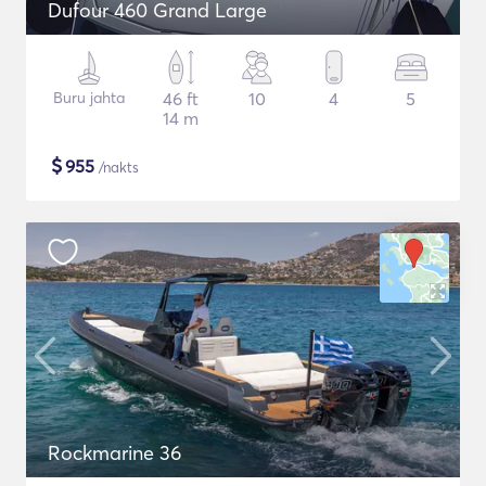
Dufour 460 Grand Large
Buru jahta
46 ft
10
4
5
14 m
$
955
/nakts
Rockmarine 36