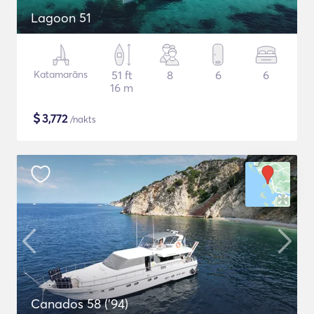
Lagoon 51
Katamarāns
51 ft
8
6
6
16 m
$
3,772
/nakts
Canados 58 ('94)