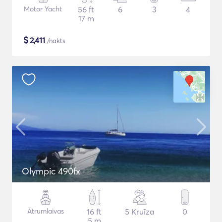
Motor Yacht
56 ft
6
3
4
17 m
$
2,411
/nakts
Olympic 490fx
Ātrumlaivas
16 ft
5 Kruīza
0
5 m