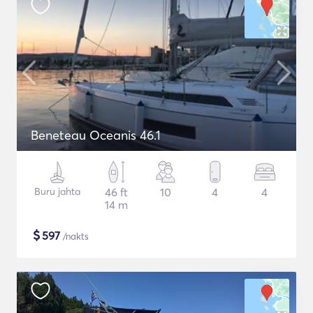
Beneteau Oceanis 46.1
Buru jahta
46 ft
10
4
4
14 m
$
597
/nakts