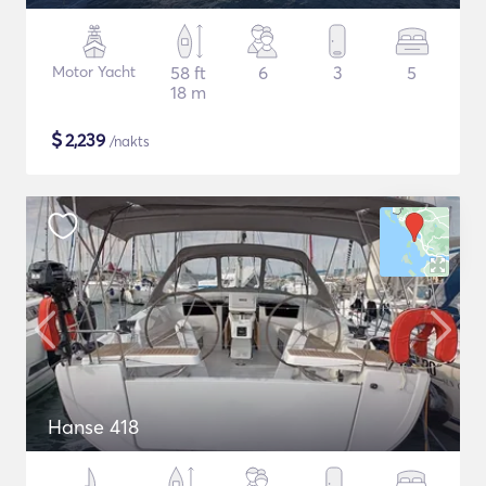
Motor Yacht
58 ft
6
3
5
18 m
$
2,239
/nakts
Hanse 418