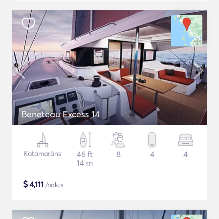
Beneteau Excess 14
Katamarāns
46 ft
8
4
4
14 m
$
4,111
/nakts