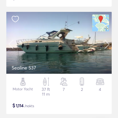
Sealine S37
Motor Yacht
37 ft
7
2
4
11 m
$
1,114
/nakts