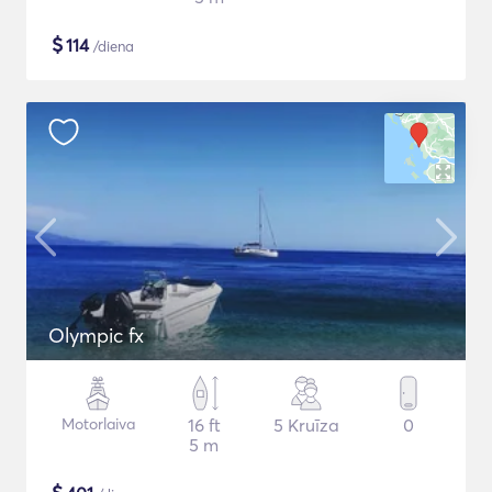
$
114
/diena
Olympic fx
Motorlaiva
16 ft
5 Kruīza
0
5 m