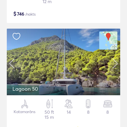
12 m
$
746
/nakts
Lagoon 50
Katamarāns
50 ft
14
8
8
15 m