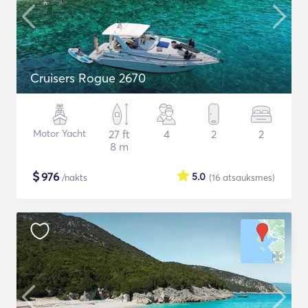
Cruisers Rogue 2670
Motor Yacht
27 ft
4
2
2
8 m
$
976
5.0
/nakts
(16
atsauksmes
)