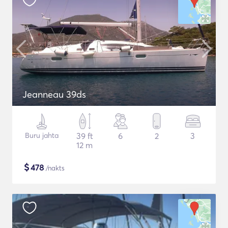
Jeanneau 39ds
Buru jahta
39 ft
6
2
3
12 m
$
478
/nakts