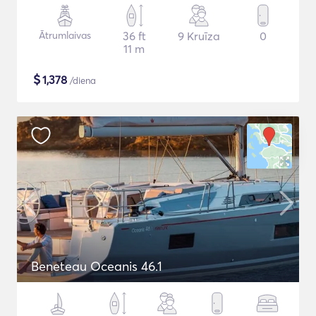
Ātrumlaivas
36 ft
9 Kruīza
0
11 m
$
1,378
/diena
Beneteau Oceanis 46.1