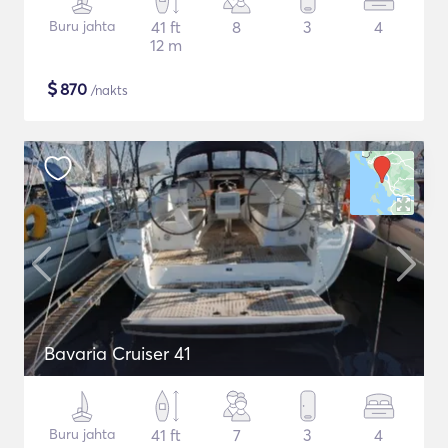
Buru jahta
41 ft
8
3
4
12 m
$
870
/nakts
Bavaria Cruiser 41
Buru jahta
41 ft
7
3
4