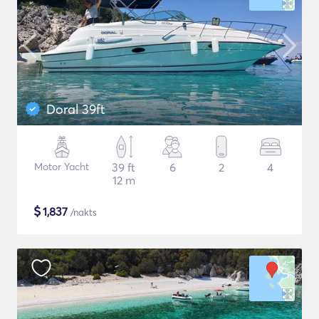
Doral 39ft
Motor Yacht
39 ft
6
2
4
12 m
$
1,837
/nakts