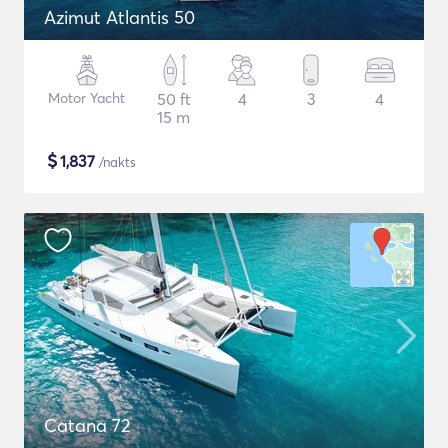
Azimut Atlantis 50
Motor Yacht
50 ft
4
3
4
15 m
$
1,837
/nakts
Catana 72