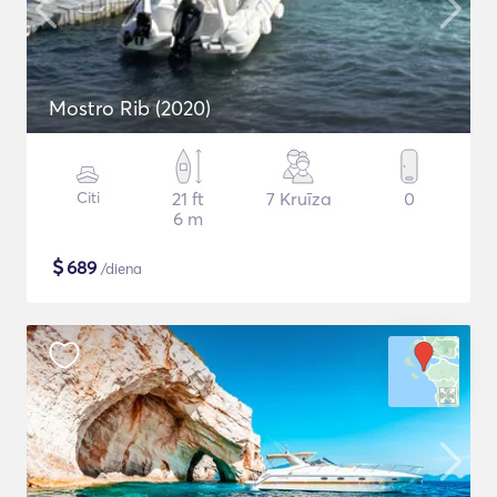
Mostro Rib (2020)
Citi
21 ft
7 Kruīza
0
6 m
$
689
/diena