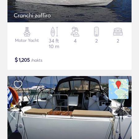
Cranchi zaffiro
Motor Yacht
34 ft
4
2
2
10 m
$
1,205
/nakts