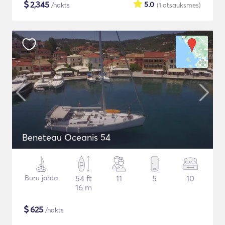
$
2,345
5.0
/nakts
(1
atsauksmes
)
Beneteau Oceanis 54
Buru jahta
54 ft
11
5
10
16 m
$
625
/nakts