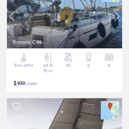
Bavaria C46
Buru jahta
49 ft
10
5
6
15 m
$
930
/nakts