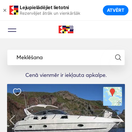
Lejupielādējiet lietotni
×
ATVĒRT
Rezervējiet ātrāk un vienkāršāk
Meklēšana
Cenā vienmēr ir iekļauta apkalpe.