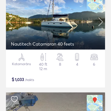
Nautitech Catamaran 40 feets
Katamarāns
40 ft
8
4
6
12 m
$
1,033
/nakts