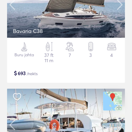
Bavaria C38
Buru jahta
37 ft
7
3
4
11 m
$
693
/nakts