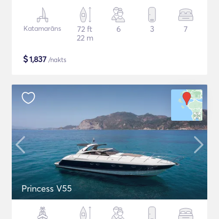
Katamarāns
72 ft
6
3
7
22 m
$
1,837
/nakts
Princess V55