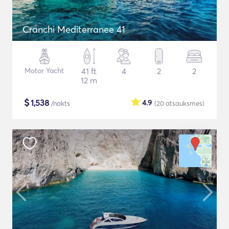
Cranchi Mediterranee 41
Motor Yacht
41 ft
4
2
2
12 m
$
1,538
4.9
/nakts
(20
atsauksmes
)