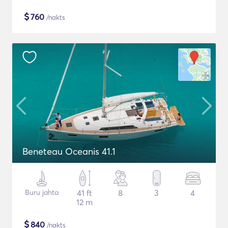
$
760
/nakts
Beneteau Oceanis 41.1
Buru jahta
41 ft
8
3
4
12 m
$
840
/nakts