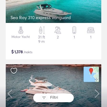
Sea Ray 310 express vanguard
Motor Yacht
31 ft
2
1
1
9 m
$
1,378
/nakts
Filtri