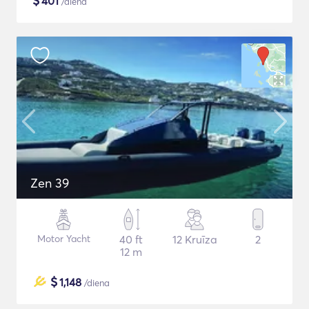
$
401
/diena
Zen 39
Motor Yacht
40 ft
12 Kruīza
2
12 m
$
1,148
/diena