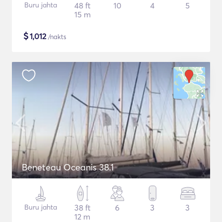
Buru jahta
48 ft
10
4
5
15 m
$
1,012
/nakts
Beneteau Oceanis 38.1
Buru jahta
38 ft
6
3
3
12 m