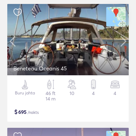
Beneteau Oceanis 45
Buru jahta
46 ft
10
4
4
14 m
$
695
/nakts