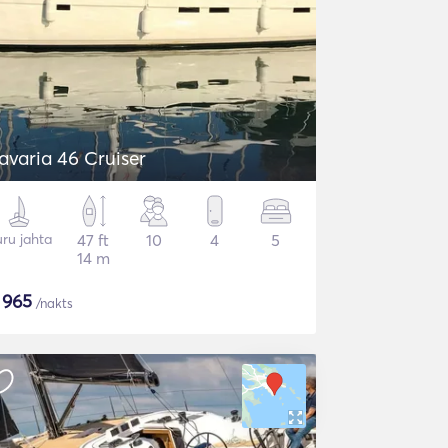
avaria 46 Cruiser
ru jahta
47 ft
10
4
5
14 m
$
965
/nakts