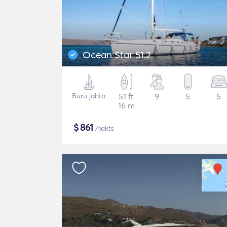
Ocean Star 51.2
Buru jahta
51 ft
9
5
5
16 m
$
861
/nakts