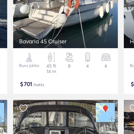
Bavaria 45 Cruiser
H
Buru jahta
45 ft
8
4
4
Bu
14 m
$
701
/nakts