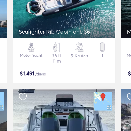
Seafighter Rib Cabin one 36
M
Motor Yacht
36 ft
9 Kruīza
1
Mo
11 m
$
1,491
/diena