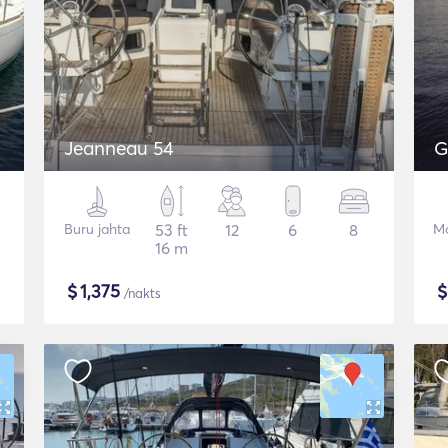
Jeanneau 54
G
Buru jahta
53 ft
12
6
8
Mo
16 m
$
1,375
/nakts