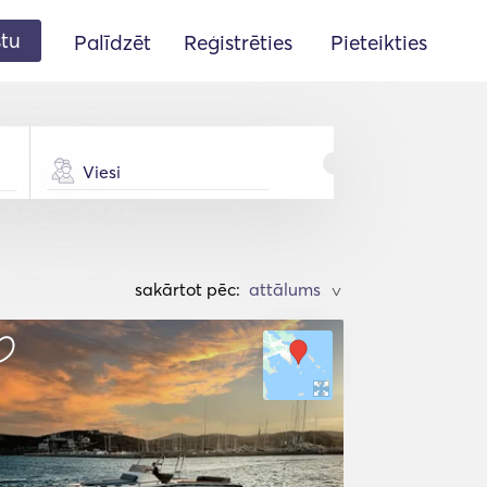
stu
Palīdzēt
Reģistrēties
Pieteikties
Viesi
sakārtot pēc:
>