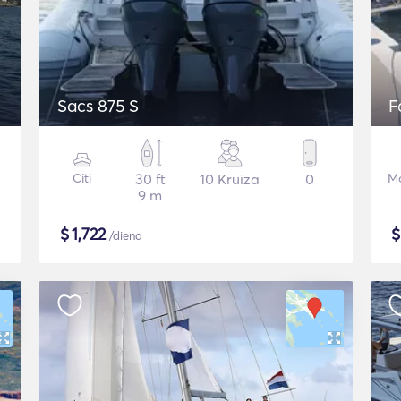
Sacs 875 S
F
Citi
30 ft
10 Kruīza
0
Mo
9 m
$
1,722
/diena