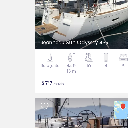
Jeanneau Sun Odyssey 439
Buru jahta
44 ft
10
4
5
13 m
$
717
/nakts