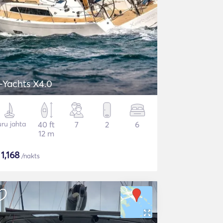
-Yachts X4.0
ru jahta
40 ft
7
2
6
12 m
$
1,168
/nakts