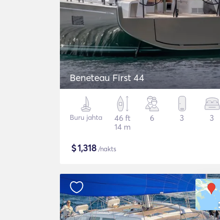
Beneteau First 44
Buru jahta
46 ft
6
3
3
14 m
$
1,318
/nakts