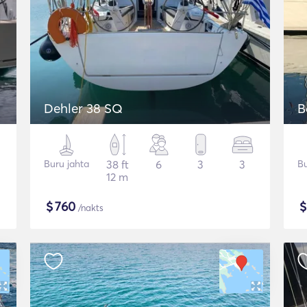
Dehler 38 SQ
B
Buru jahta
38 ft
6
3
3
Bu
12 m
$
760
/nakts