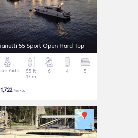
ianetti 55 Sport Open Hard Top
tor Yacht
55 ft
6
4
5
17 m
$
1,722
/nakts