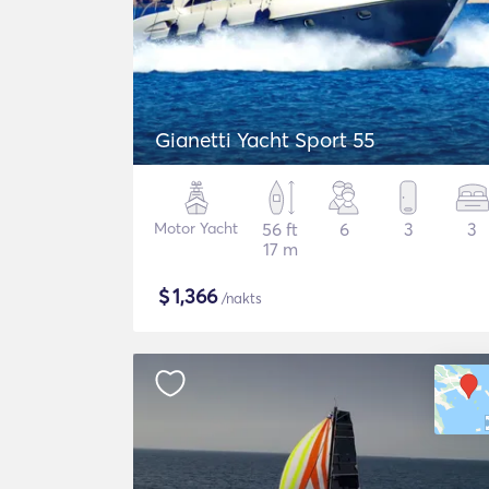
Gianetti Yacht Sport 55
Motor Yacht
56 ft
6
3
3
17 m
$
1,366
/nakts