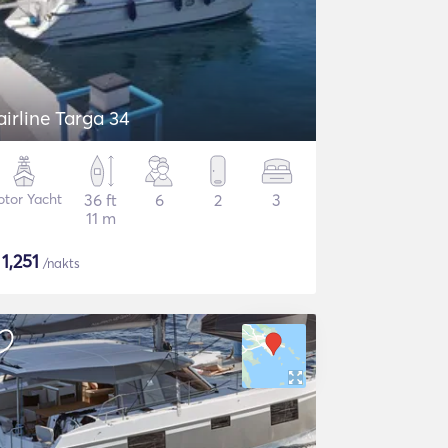
airline Targa 34
tor Yacht
36 ft
6
2
3
11 m
$
1,251
/nakts