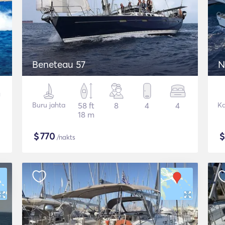
Beneteau 57
N
Buru jahta
58 ft
8
4
4
K
18 m
$
770
/nakts