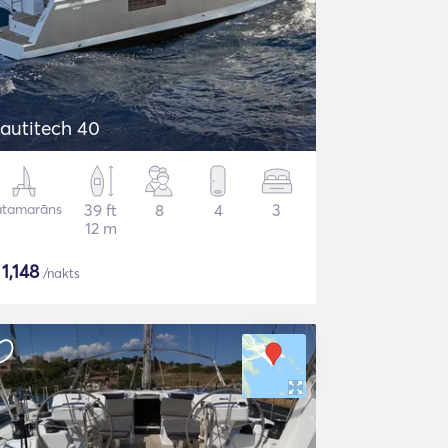
autitech 40
atamarāns
39 ft
8
4
3
12 m
$
1,148
/nakts