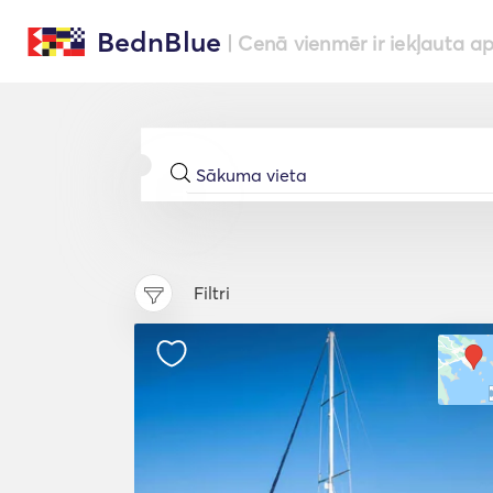
BednBlue
| Cenā vienmēr ir iekļauta a
Filtri