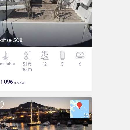
anse 508
ru jahta
51 ft
12
5
6
16 m
$
1,096
/nakts