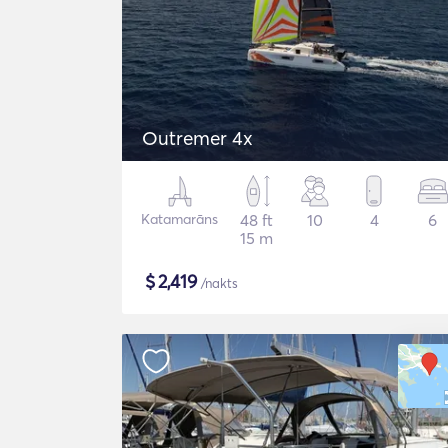
Outremer 4x
Katamarāns
48 ft
10
4
6
15 m
$
2,419
/nakts