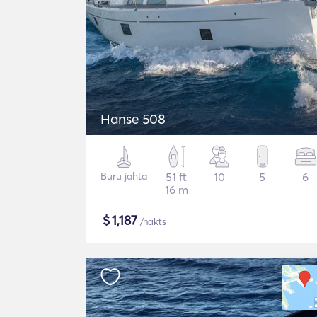
Hanse 508
Buru jahta
51 ft
10
5
6
16 m
$
1,187
/nakts