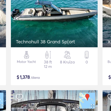
Technohull 38 Grand Sp[ort
X
Motor Yacht
38 ft
8 Kruīza
0
Bu
12 m
$
1,378
/diena