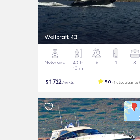
Wellcraft 43
Motorlaiva
43 ft
6
1
3
13 m
$
1,722
5.0
/nakts
(1
atsauksmes
)