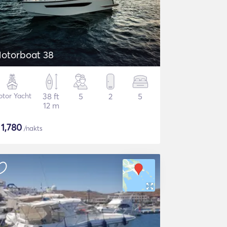
otorboat 38
tor Yacht
38 ft
5
2
5
12 m
$
1,780
/nakts