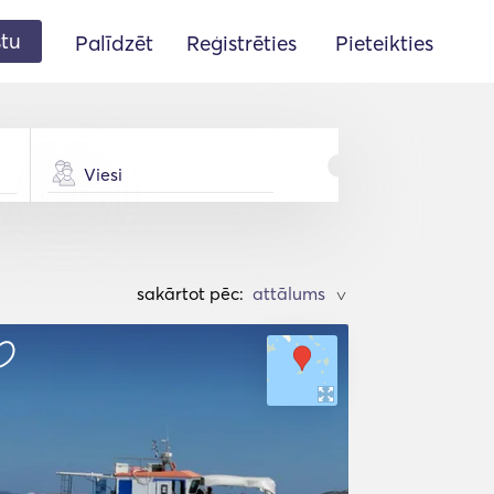
stu
Palīdzēt
Reģistrēties
Pieteikties
Viesi
sakārtot pēc:
>