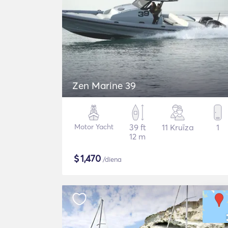
Zen Marine 39
Motor Yacht
39 ft
11 Kruīza
1
12 m
$
1,470
/diena