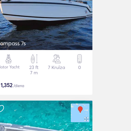
ompass 7s
otor Yacht
23 ft
7 Kruīza
0
7 m
$
1,352
/diena