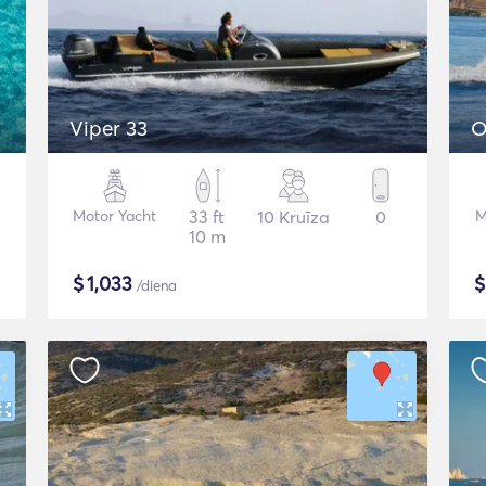
Viper 33
O
Motor Yacht
33 ft
10 Kruīza
0
M
10 m
$
1,033
/diena