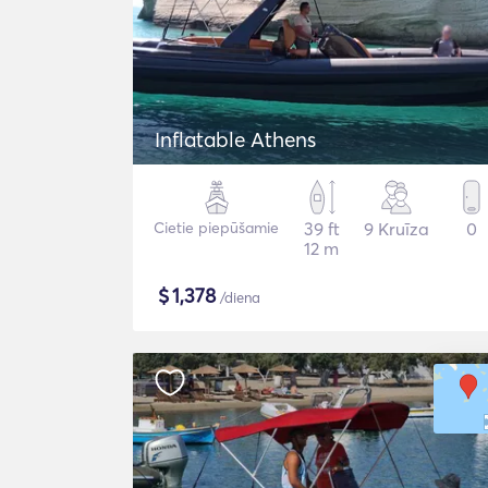
Inflatable Athens
Cietie piepūšamie
39 ft
9 Kruīza
0
12 m
$
1,378
/diena