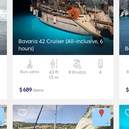
Bavaria 42 Cruiser (All-inclusive, 6
hours)
B
Buru jahta
43 ft
8 Kruīza
4
B
13 m
$
689
/diena