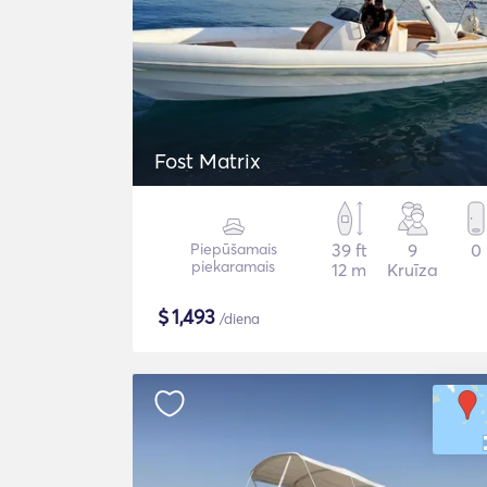
Fost Matrix
Piepūšamais
39 ft
9
0
piekaramais
12 m
Kruīza
$
1,493
/diena