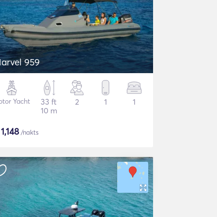
arvel 959
tor Yacht
33 ft
2
1
1
10 m
$
1,148
/nakts