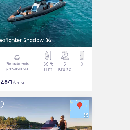
eafighter Shadow 36
Piepūšamais
36 ft
9
0
piekaramais
11 m
Kruīza
$
2,871
/diena