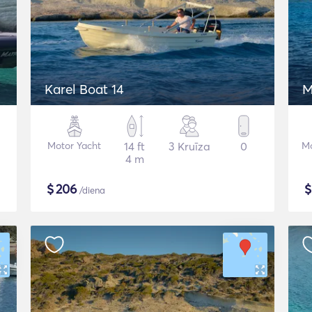
Karel Boat 14
M
Motor Yacht
14 ft
3 Kruīza
0
Mo
4 m
$
206
/diena