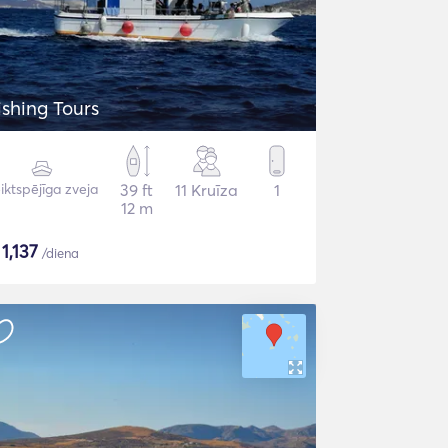
ishing Tours
iktspējīga zveja
39 ft
11 Kruīza
1
12 m
$
1,137
/diena