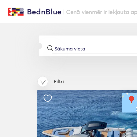
BednBlue
| Cenā vienmēr ir iekļauta a
Filtri