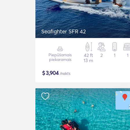
Seafighter SFR 42
Piepūšamais
42 ft
2
1
1
piekaramais
13 m
$
3,904
/nakts