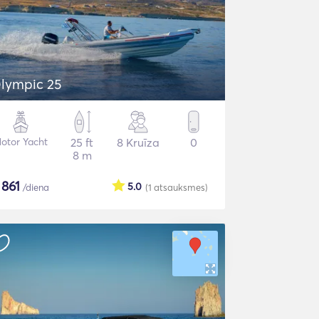
lympic 25
otor Yacht
25 ft
8 Kruīza
0
8 m
$
861
5.0
/diena
(1
atsauksmes
)