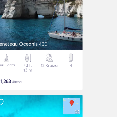
eneteau Oceanis 430
uru jahta
43 ft
12 Kruīza
4
13 m
$
1,263
/diena