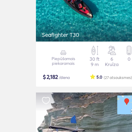
Seafighter T30
Piepūšamais
30 ft
6
0
piekaramais
9 m
Kruīza
$
2,182
5.0
/diena
(27
atsauksmes
)