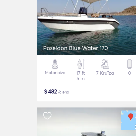
Poseidon Blue Water 170
Motorlaiva
17 ft
7 Kruīza
0
5 m
$
482
/diena