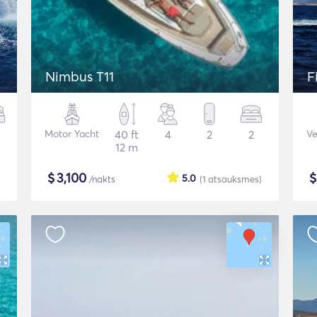
Nimbus T11
F
Motor Yacht
40 ft
4
2
2
Ve
12 m
$
3,100
5.0
/nakts
(1
atsauksmes
)