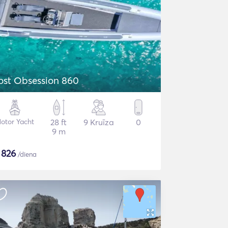
ost Obsession 860
otor Yacht
28 ft
9 Kruīza
0
9 m
$
826
/diena