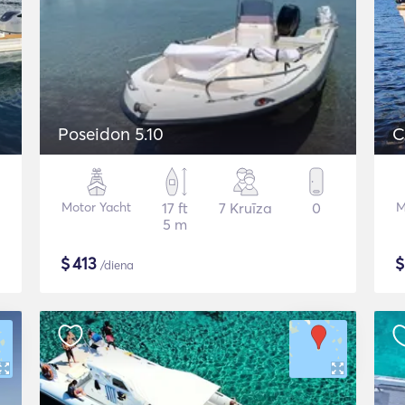
Poseidon 5.10
C
Motor Yacht
17 ft
7 Kruīza
0
M
5 m
$
413
/diena