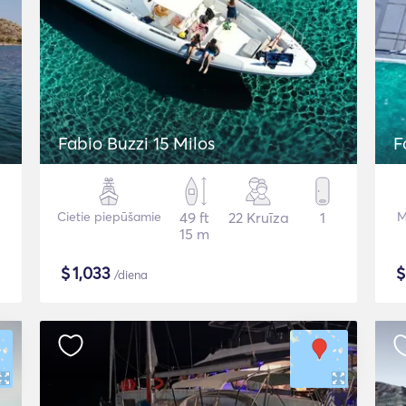
Fabio Buzzi 15 Milos
F
Cietie piepūšamie
49 ft
22 Kruīza
1
M
15 m
$
1,033
/diena