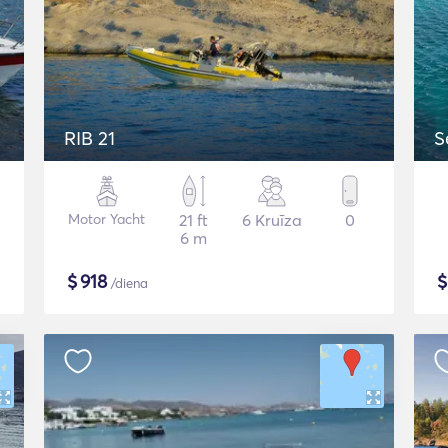
RIB 21
S
Motor Yacht
21 ft
6 Kruīza
0
6 m
$
918
/diena