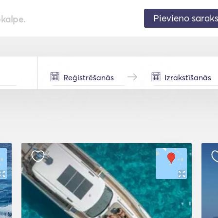
Pievieno sarak
pkalpe.