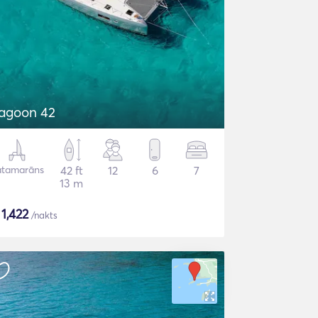
agoon 42
atamarāns
42 ft
12
6
7
13 m
$
1,422
/nakts