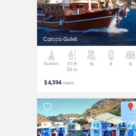
Caicco Gulet
Guletes
111 ft
16
8
8
34 m
$
4,594
/nakts