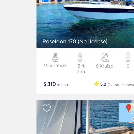
Poseidon 170 (No license)
Motor Yacht
5 ft
6 Kruīza
0
2 m
$
310
5.0
/diena
(1
atsauksmes
)