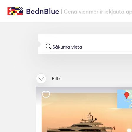
BednBlue
| Cenā vienmēr ir iekļauta a
Filtri