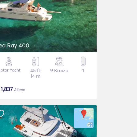
ea Ray 400
otor Yacht
45 ft
9 Kruīza
1
14 m
$
1,837
/diena