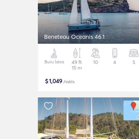
Beneteau Oceanis 46.1
Buru laiva
49 ft
10
4
5
15 m
$
1,049
/nakts