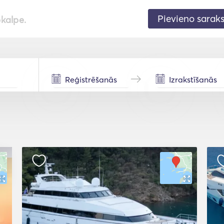
Pievieno sarak
pkalpe.