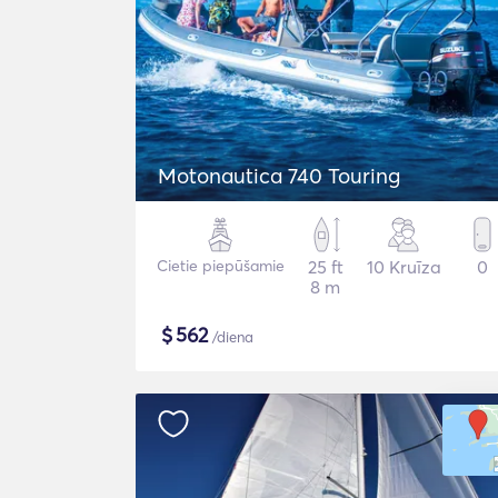
Motonautica 740 Touring
Cietie piepūšamie
25 ft
10 Kruīza
0
8 m
$
562
/diena