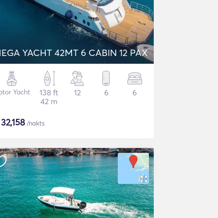
EGA YACHT 42MT 6 CABIN 12 PAX
tor Yacht
138 ft
12
6
6
42 m
$
32,158
/nakts