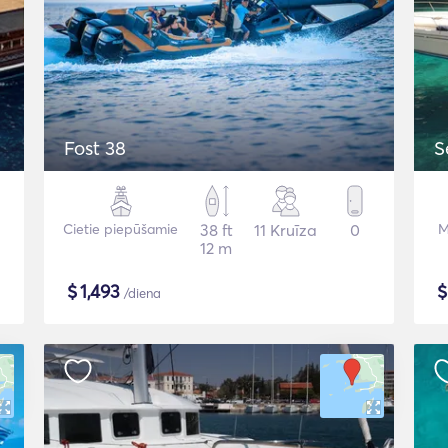
Fost 38
S
Cietie piepūšamie
38 ft
11 Kruīza
0
M
12 m
$
1,493
/diena