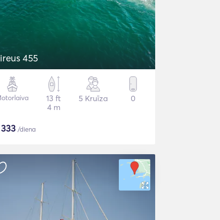
ireus 455
otorlaiva
13 ft
5 Kruīza
0
4 m
$
333
/diena