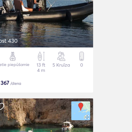
ost 430
etie piepūšamie
13 ft
5 Kruīza
0
4 m
$
367
/diena