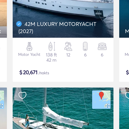
42M LUXURY MOTORYACHT
x
(2027)
M
Motor Yacht
138 ft
12
6
6
Mo
42 m
$
20,671
/nakts