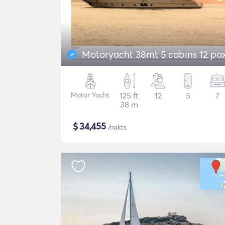
Motoryacht 38mt 5 cabıns 12 pa
Motor Yacht
125 ft
12
5
7
38 m
$
34,455
/nakts