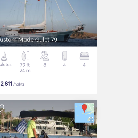
ustom Made Gulet 79
uletes
79 ft
8
4
4
24 m
$
2,811
/nakts