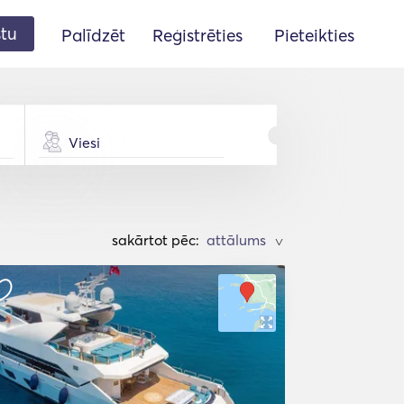
stu
Palīdzēt
Reģistrēties
Pieteikties
Viesi
sakārtot pēc:
>