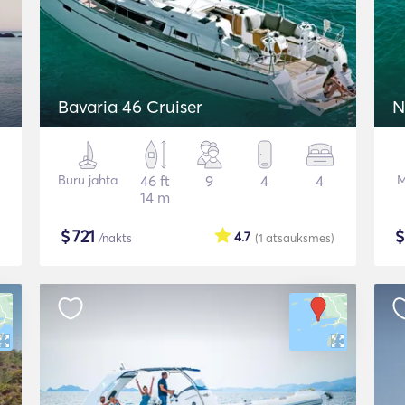
Bavaria 46 Cruiser
N
Buru jahta
46 ft
9
4
4
M
14 m
$
721
4.7
/nakts
(1
atsauksmes
)