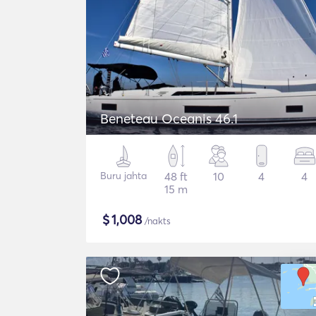
Beneteau Oceanis 46.1
Buru jahta
48 ft
10
4
4
15 m
$
1,008
/nakts