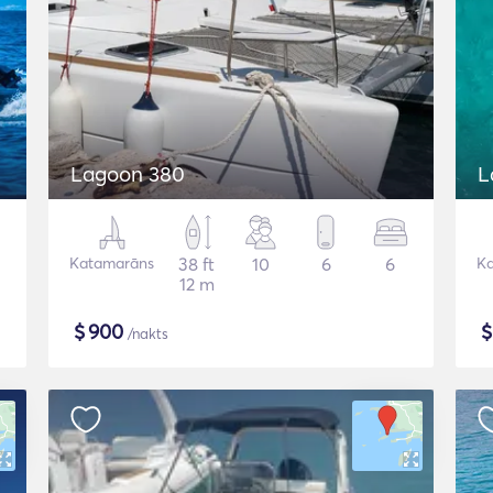
Lagoon 380
L
Katamarāns
38 ft
10
6
6
K
12 m
$
900
/nakts