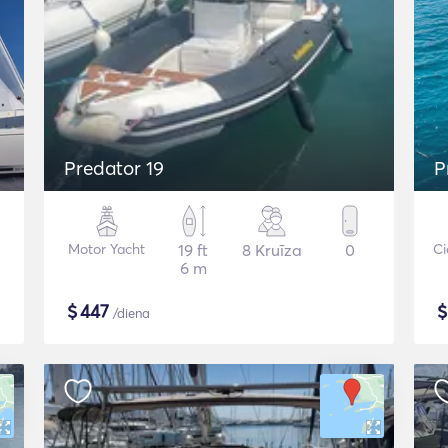
Predator 19
P
Motor Yacht
19 ft
8 Kruīza
0
Ci
6 m
$
447
/diena