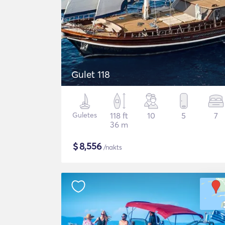
Gulet 118
Guletes
118 ft
10
5
7
36 m
$
8,556
/nakts