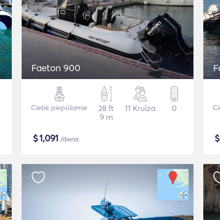
Faeton 900
F
Cietie piepūšamie
28 ft
11 Kruīza
0
Ci
9 m
$
1,091
/diena