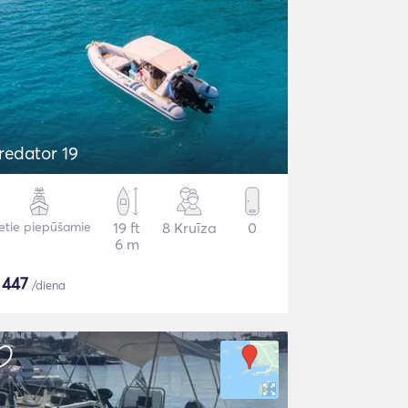
redator 19
etie piepūšamie
19 ft
8 Kruīza
0
6 m
$
447
/diena