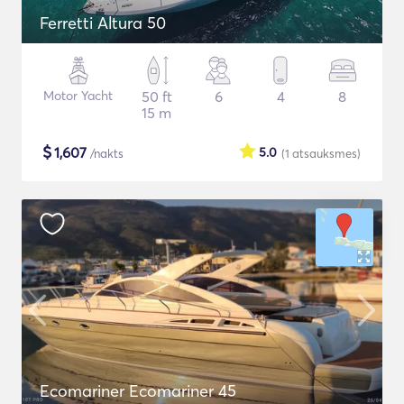
Ferretti Altura 50
Motor Yacht
50 ft
6
4
8
15 m
$
1,607
5.0
/nakts
(1
atsauksmes
)
Ecomariner Ecomariner 45