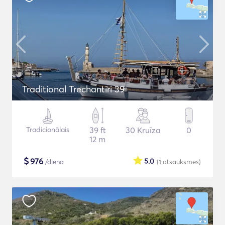
Traditional Trechantiri 39
Tradicionālais
39 ft
30 Kruīza
0
12 m
$
976
5.0
/diena
(1
atsauksmes
)