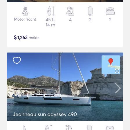
Motor Yacht
45 ft
4
2
2
14 m
$
1,263
/nakts
Jeanneau sun odyssey 490