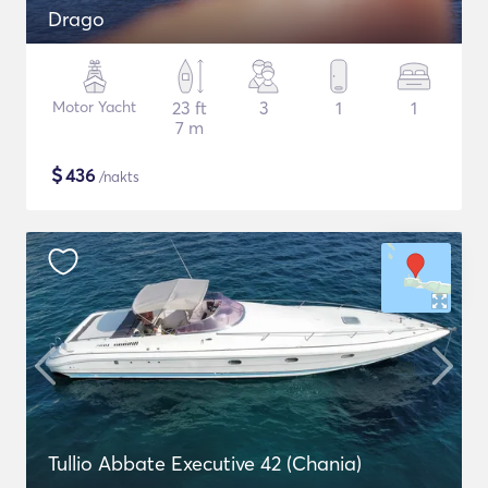
Drago
Motor Yacht
23 ft
3
1
1
7 m
$
436
/nakts
Tullio Abbate Executive 42 (Chania)