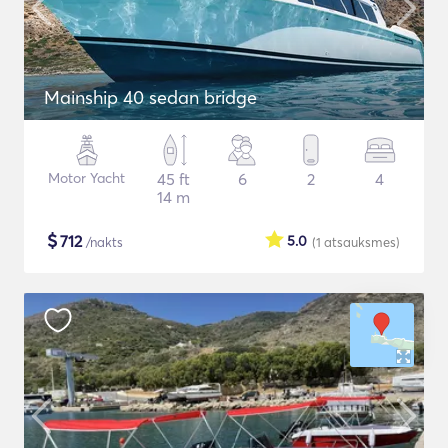
Mainship 40 sedan bridge
Motor Yacht
45 ft
6
2
4
14 m
$
712
5.0
/nakts
(1
atsauksmes
)