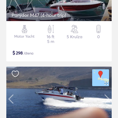
Parydor M47 (4-hour trip)
Motor Yacht
16 ft
5 Kruīza
0
5 m
$
298
/diena