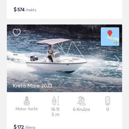
$
574
/nakts
Kreta Mare 2023
Motor Yacht
16 ft
6 Kruīza
0
5 m
$
172
/diena