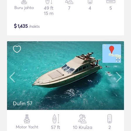
Buru jahta
49 ft
7
4
5
15 m
$
1,435
/nakts
Dufin 57
Motor Yacht
57 ft
10 Kruīza
2