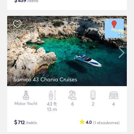
$
459
/diena
Sarnico 43 Chania Cruises
Motor Yacht
43 ft
6
2
4
13 m
$
712
4.0
/nakts
(1
atsauksmes
)