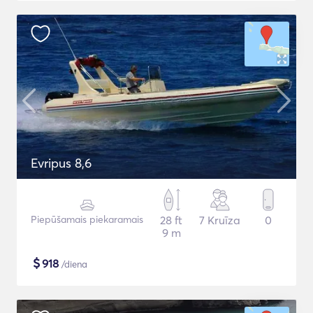
Evripus 8,6
Piepūšamais piekaramais
28 ft
7 Kruīza
0
9 m
$
918
/diena