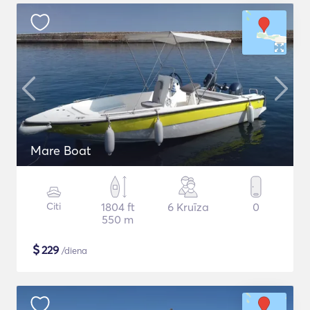
Mare Boat
Citi
1804 ft
6 Kruīza
0
550 m
$
229
/diena