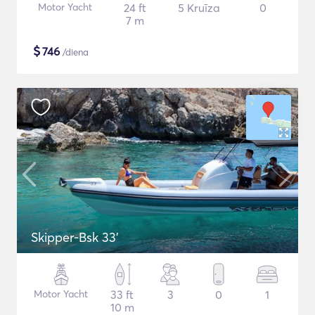
Motor Yacht
24 ft
5 Kruīza
0
7 m
$
746
/diena
Skipper-Bsk 33'
Motor Yacht
33 ft
3
0
1
10 m