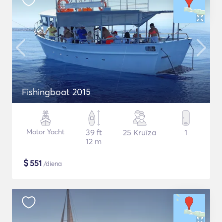
Fishingboat 2015
Motor Yacht
39 ft
25 Kruīza
1
12 m
$
551
/diena