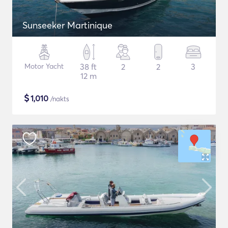
Sunseeker Martinique
Motor Yacht
38 ft
2
2
3
12 m
$
1,010
/nakts