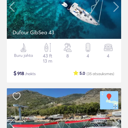
Dufour GibSea 43
Buru jahta
43 ft
8
4
4
13 m
$
918
5.0
/nakts
(35
atsauksmes
)