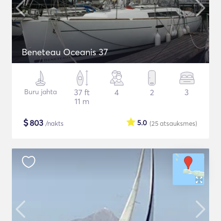
Beneteau Oceanis 37
Buru jahta
37 ft
4
2
3
11 m
$
803
5.0
/nakts
(25
atsauksmes
)