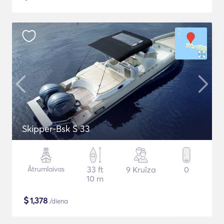
Skipper-Bsk S 33
Ātrumlaivas
33 ft
9 Kruīza
0
10 m
$
1,378
/diena