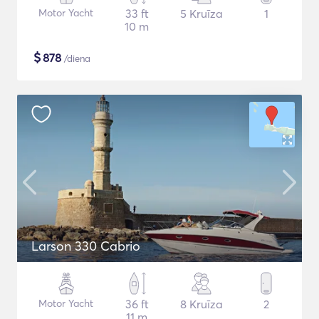
Motor Yacht
33 ft
5 Kruīza
1
10 m
$
878
/diena
Larson 330 Cabrio
Motor Yacht
36 ft
8 Kruīza
2
11 m