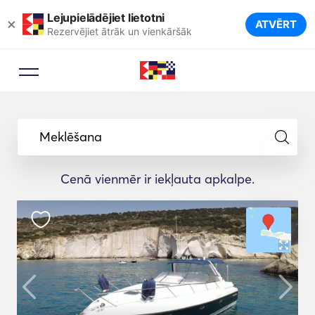
Lejupielādējiet lietotni
×
ATVĒRT
Rezervējiet ātrāk un vienkāršāk
Meklēšana
Cenā vienmēr ir iekļauta apkalpe.