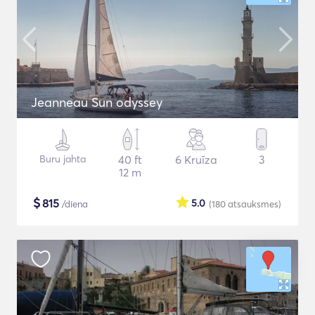
Jeanneau Sun odyssey
Buru jahta
40 ft
6 Kruīza
3
12 m
$
815
5.0
/diena
(180
atsauksmes
)