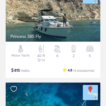
Princess 385 Fly
Motor Yacht
40 ft
6
2
5
12 m
$
815
4.8
/nakts
(4
atsauksmes
)