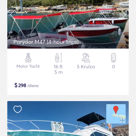
Parydor M47 (4-hour trips)
Motor Yacht
16 ft
5 Kruīza
0
5 m
$
298
/diena