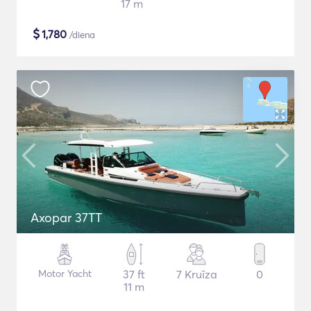
17 m
$
1,780
/diena
Axopar 37TT
Motor Yacht
37 ft
7 Kruīza
0
11 m