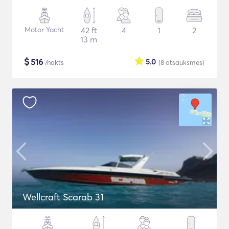
Motor Yacht
42 ft
4
1
2
13 m
$
516
5.0
/nakts
(8
atsauksmes
)
Wellcraft Scarab 31