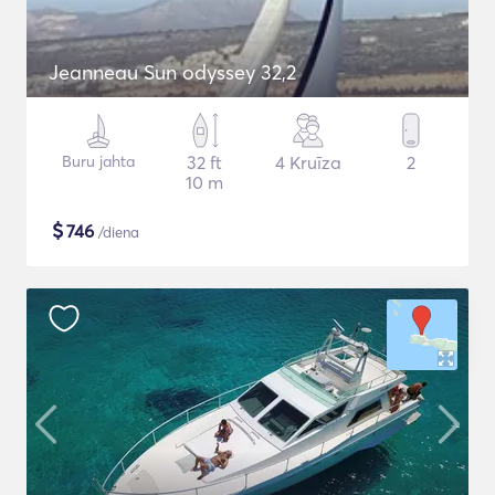
Jeanneau Sun odyssey 32,2
Buru jahta
32 ft
4 Kruīza
2
10 m
$
746
/diena