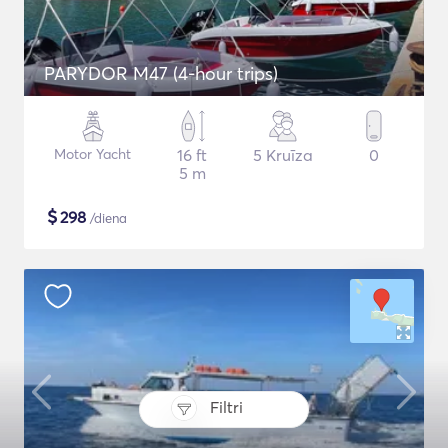
PARYDOR M47 (4-hour trips)
Motor Yacht
16 ft
5 Kruīza
0
5 m
$
298
/diena
Filtri