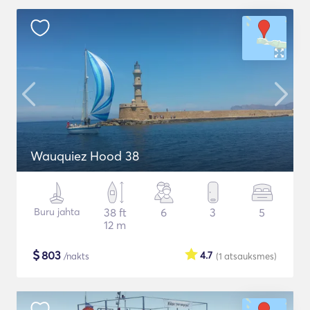
Wauquiez Hood 38
Buru jahta
38 ft
6
3
5
12 m
$
803
4.7
/nakts
(1
atsauksmes
)