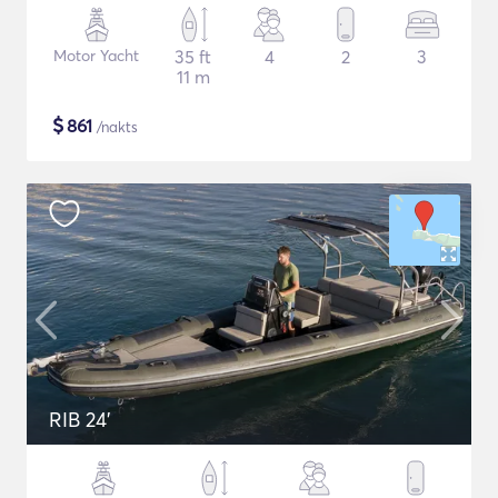
Motor Yacht
35 ft
4
2
3
11 m
$
861
/nakts
RIB 24'