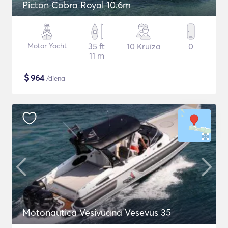
Picton Cobra Royal 10.6m
Motor Yacht
35 ft
10 Kruīza
0
11 m
$
964
/diena
Motonautica Vesivuana Vesevus 35