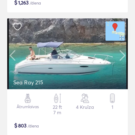
$
1,263
/diena
Sea Ray 215
Ātrumlaivas
22 ft
4 Kruīza
1
7 m
$
803
/diena