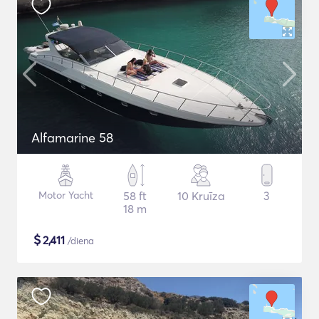
Alfamarine 58
Motor Yacht
58 ft
10 Kruīza
3
18 m
$
2,411
/diena