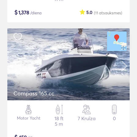
$
1,378
5.0
/diena
(11
atsauksmes
)
Compass 165 cc
Motor Yacht
18 ft
7 Kruīza
0
5 m