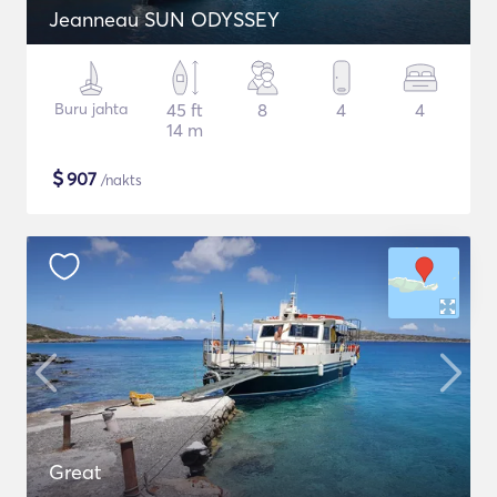
Jeanneau SUN ODYSSEY
Buru jahta
45 ft
8
4
4
14 m
$
907
/nakts
Great