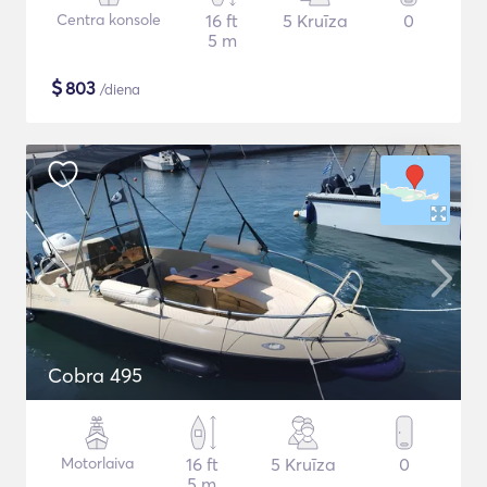
Centra konsole
16 ft
5 Kruīza
0
5 m
$
803
/diena
Cobra 495
Motorlaiva
16 ft
5 Kruīza
0
5 m