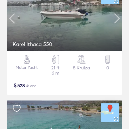
Karel Ithaca 550
Motor Yacht
21 ft
8 Kruīza
0
6 m
$
528
/diena