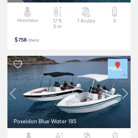
Motorlaiva
17 ft
7 Kruīza
0
5 m
$
758
/diena
Poseidon Blue Water 185