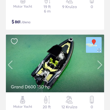
Motor Yacht
19 ft
9 Kruīza
0
6 m
$
861
/diena
Grand D600 150 hp
Motor Yacht
20 ft
12 Kruīza
0