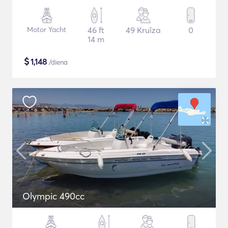
Motor Yacht
46 ft
49 Kruīza
0
14 m
$
1,148
/diena
Olympic 490cc