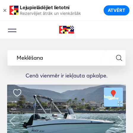
Lejupielādējiet lietotni
×
ATVĒRT
Rezervējiet ātrāk un vienkāršāk
Meklēšana
Cenā vienmēr ir iekļauta apkalpe.