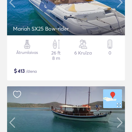
Mariah SX25 Bow-rider
Ātrumlaivas
26 ft
6 Kruīza
0
8 m
$
413
/diena