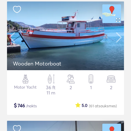
Wooden Motorboat
Motor Yacht
36 ft
2
1
2
11 m
$
746
5.0
/nakts
(61
atsauksmes
)