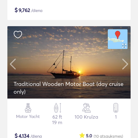
$
9,762
/diena
Traditional Wooden Motor Boat (day cruise
only)
Motor Yacht
62 ft
100 Kruīza
1
19 m
$
4,134
5.0
/diena
(10
atsauksmes
)