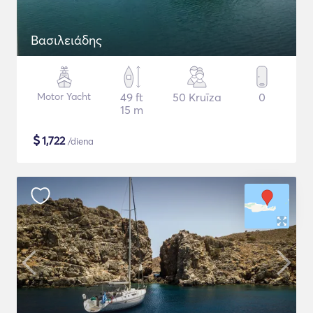
Βασιλειάδης
Motor Yacht
49 ft
50 Kruīza
0
15 m
$
1,722
/diena