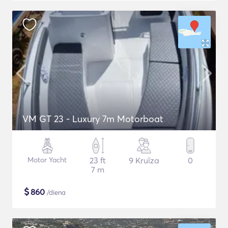
VM GT 23 - Luxury 7m Motorboat
Motor Yacht
23 ft
9 Kruīza
0
7 m
$
860
/diena