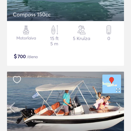
Compass 150cc
Motorlaiva
15 ft
5 Kruīza
0
5 m
$
700
/diena