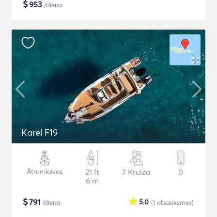
$
953
/diena
Karel F19
Ātrumlaivas
21 ft
7 Kruīza
0
6 m
$
791
5.0
/diena
(1
atsauksmes
)