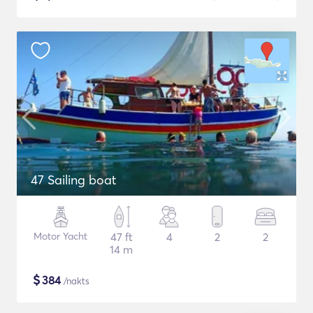
47 Sailing boat
Motor Yacht
47 ft
4
2
2
14 m
$
384
/nakts