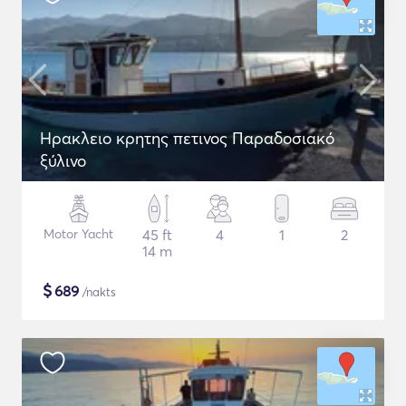
Ηρακλειο κρητης πετινος Παραδοσιακό
ξύλινο
Motor Yacht
45 ft
4
1
2
14 m
$
689
/nakts