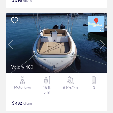
$
596
/diena
Valory 480
Motorlaiva
16 ft
6 Kruīza
0
5 m
$
482
/diena