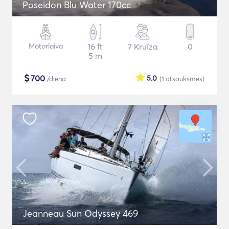
Poseidon Blu Water 170cc
Motorlaiva
16 ft
7 Kruīza
0
5 m
$
700
5.0
/diena
(1
atsauksmes
)
Jeanneau Sun Odyssey 469