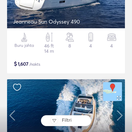
Jeanneau Sun Odyssey 490
Buru jahta
46 ft
8
4
4
14 m
$
1,607
/nakts
Filtri