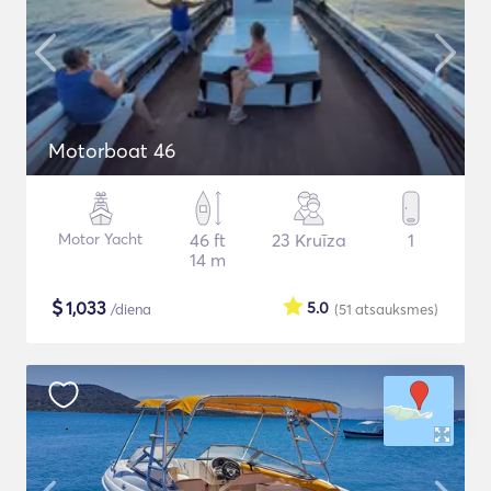
Motorboat 46
Motor Yacht
46 ft
23 Kruīza
1
14 m
$
1,033
5.0
/diena
(51
atsauksmes
)