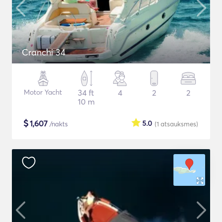
Cranchi 34
Motor Yacht
34 ft
4
2
2
10 m
$
1,607
5.0
/nakts
(1
atsauksmes
)