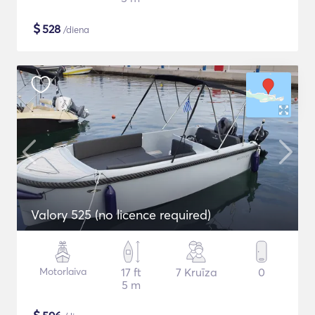
$
528
/diena
Valory 525 (no licence required)
Motorlaiva
17 ft
7 Kruīza
0
5 m