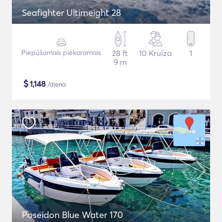
Seafighter Ultimeight 28
Piepūšamais piekaramais
28 ft
10 Kruīza
1
9 m
$
1,148
/diena
Poseidon Blue Water 170