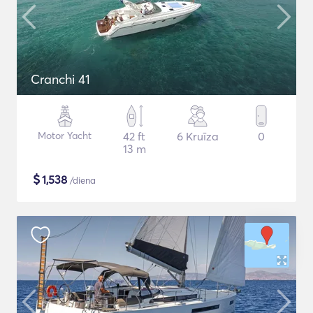
Cranchi 41
Motor Yacht
42 ft
6 Kruīza
0
13 m
$
1,538
/diena