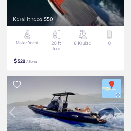
Karel Ithaca 550
Motor Yacht
20 ft
8 Kruīza
0
6 m
$
528
/diena