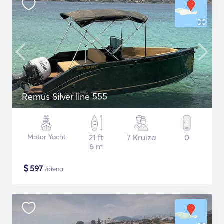
Remus Silver line 555
Motor Yacht
21 ft
7 Kruīza
0
6 m
$
597
/diena