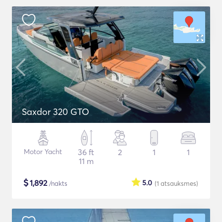
Saxdor 320 GTO
Motor Yacht
36 ft
2
1
1
11 m
$
1,892
5.0
/nakts
(1
atsauksmes
)