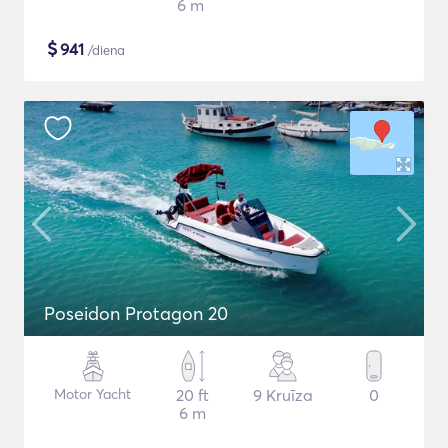
6 m
$
941
/diena
Poseidon Protagon 20
Motor Yacht
20 ft
9 Kruīza
0
6 m