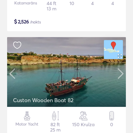
Katamarāns
44 ft
10
4
4
13 m
$
2,526
/nakts
Custon Wooden Boat 82
Motor Yacht
82 ft
150 Kruīza
0
25 m