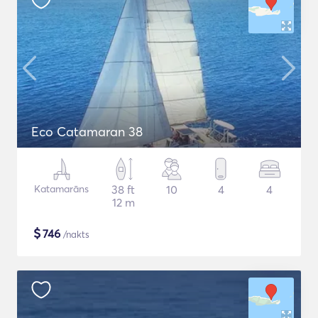
Eco Catamaran 38
Katamarāns
38 ft
10
4
4
12 m
$
746
/nakts