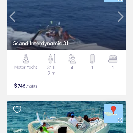
Scand Interdynamic 31
Motor Yacht
31 ft
4
1
1
9 m
$
746
/nakts