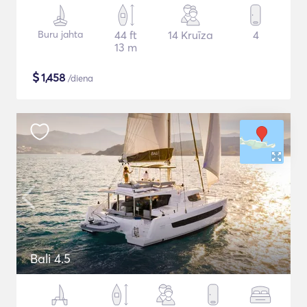
Buru jahta
44 ft
14 Kruīza
4
13 m
$
1,458
/diena
Bali 4.5