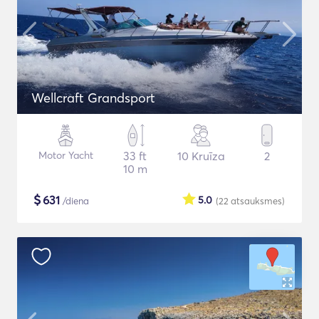
Wellcraft Grandsport
Motor Yacht
33 ft
10 Kruīza
2
10 m
$
631
5.0
/diena
(22
atsauksmes
)