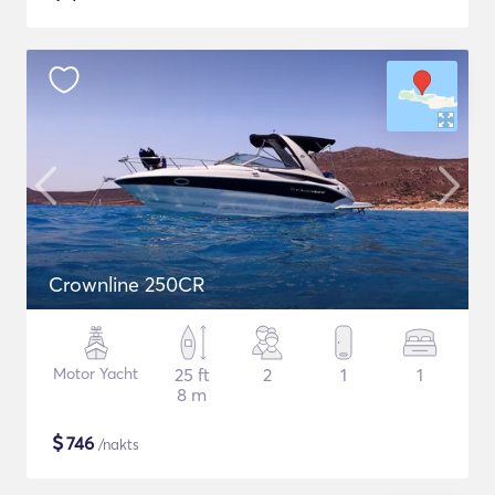
Crownline 250CR
Motor Yacht
25 ft
2
1
1
8 m
$
746
/nakts