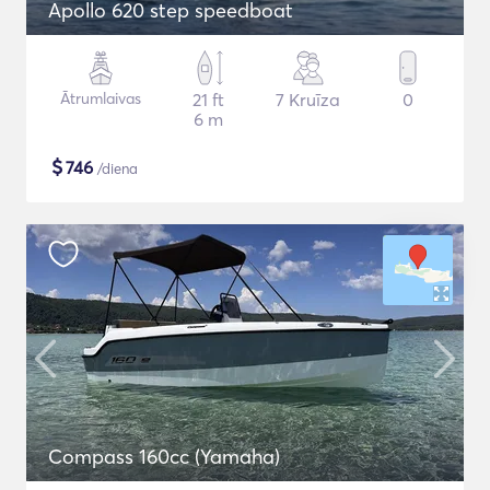
Apollo 620 step speedboat
Ātrumlaivas
21 ft
7 Kruīza
0
6 m
$
746
/diena
Compass 160cc (Yamaha)