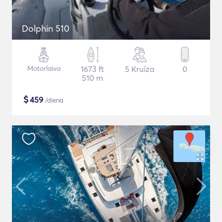
Dolphin 510
Motorlaiva
1673 ft
5 Kruīza
0
510 m
$
459
/diena