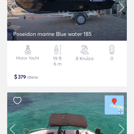
Poseidon marine Blue water 185
Motor Yacht
19 ft
8 Kruīza
0
6 m
$
379
/diena