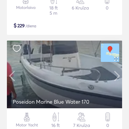
Motorlaiva
18 ft
6 Kruīza
0
5 m
$
229
/diena
Poseidon Marine Blue Water 170
Motor Yacht
16 ft
7 Kruīza
0