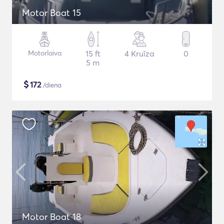
Motor Boat 15
Motorlaiva
15 ft
4 Kruīza
0
5 m
$
172
/diena
Motor Boat 18