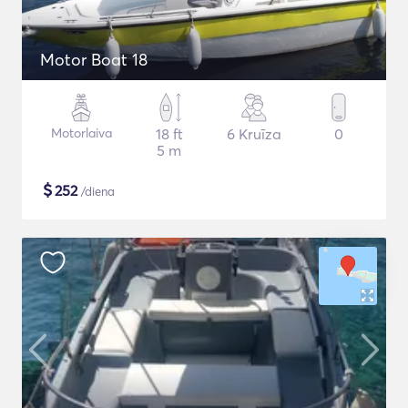
Motor Boat 18
Motorlaiva
18 ft
6 Kruīza
0
5 m
$
252
/diena