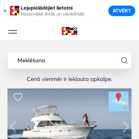
Lejupielādējiet lietotni
×
ATVĒRT
Rezervējiet ātrāk un vienkāršāk
Meklēšana
Cenā vienmēr ir iekļauta apkalpe.