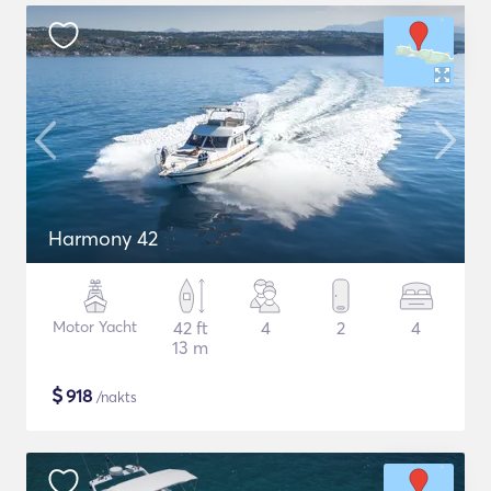
Harmony 42
Motor Yacht
42 ft
4
2
4
13 m
$
918
/nakts