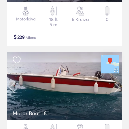
Motorlaiva
18 ft
6 Kruīza
0
5 m
$
229
/diena
Motor Boat 18