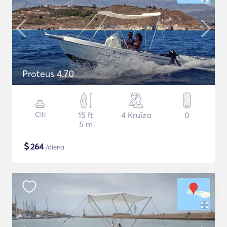
Proteus 4.70
Citi
15 ft
4 Kruīza
0
5 m
$
264
/diena