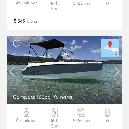
Ātrumlaivas
16 ft
6 Kruīza
0
5 m
$
545
/diena
Compass 160cc (Yamaha)
Ātrumlaivas
16 ft
6 Kruīza
0
5 m