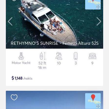
RETHYMNO'S SUNRISE - Ferretti Altura 52S
Motor Yacht
52 ft
10
3
9
16 m
$
1,148
/nakts