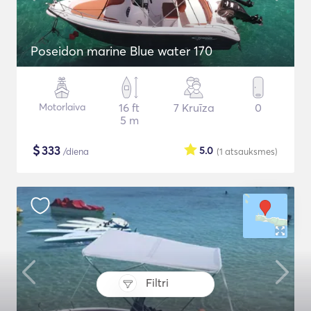
Poseidon marine Blue water 170
Motorlaiva
16 ft
7 Kruīza
0
5 m
$
333
5.0
/diena
(1
atsauksmes
)
Filtri