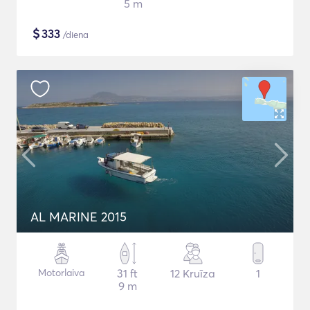
5 m
$
333
/diena
AL MARINE 2015
Motorlaiva
31 ft
12 Kruīza
1
9 m