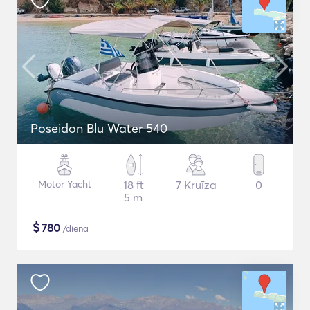
Poseidon Blu Water 540
Motor Yacht
18 ft
7 Kruīza
0
5 m
$
780
/diena