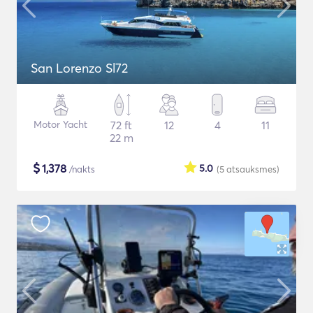
San Lorenzo Sl72
Motor Yacht
72 ft
12
4
11
22 m
$
1,378
5.0
/nakts
(5
atsauksmes
)