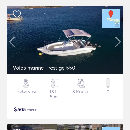
Volos marine Prestige 550
Motorlaiva
18 ft
8 Kruīza
0
5 m
$
505
/diena