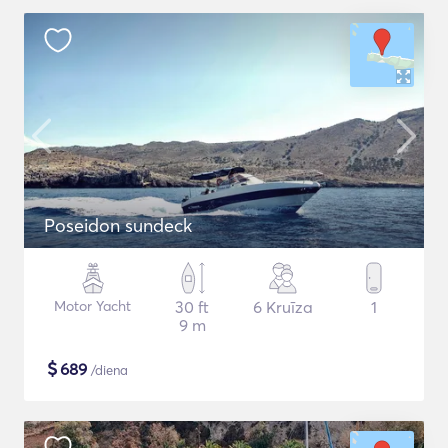
Poseidon sundeck
Motor Yacht
30 ft
6 Kruīza
1
9 m
$
689
/diena