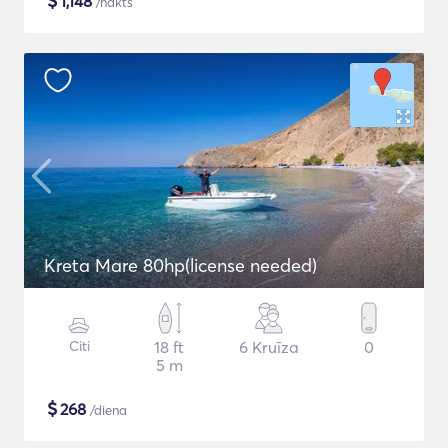
$
1,148
/nakts
Kreta Mare 80hp(license needed)
Citi
18 ft
6 Kruīza
0
5 m
$
268
/diena