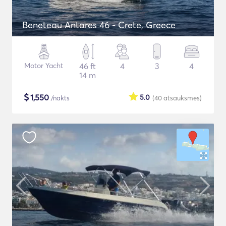
Beneteau Antares 46 - Crete, Greece
Motor Yacht
46 ft
4
3
4
14 m
$
1,550
5.0
/nakts
(40
atsauksmes
)