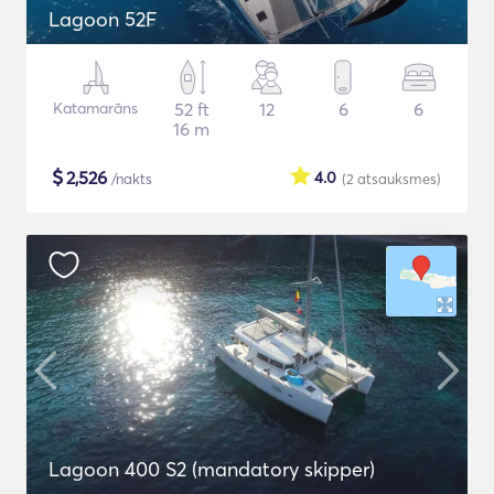
Lagoon 52F
Katamarāns
52 ft
12
6
6
16 m
$
2,526
4.0
/nakts
(2
atsauksmes
)
Lagoon 400 S2 (mandatory skipper)