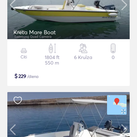
Kreta Mare Boat
Citi
1804 ft
6 Kruīza
0
550 m
$
229
/diena