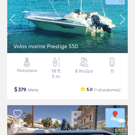
Volos marine Prestige 550
Motorlaiva
18 ft
8 Kruīza
0
5 m
$
379
5.0
/diena
(1
atsauksmes
)