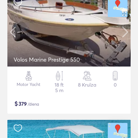
Volos Marine Prestige 550
Motor Yacht
18 ft
8 Kruīza
0
5 m
$
379
/diena