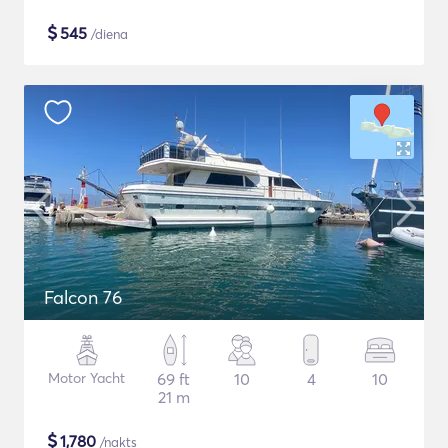
$
545
/diena
Falcon 76
Motor Yacht
69 ft
10
4
10
21 m
$
1,780
/nakts