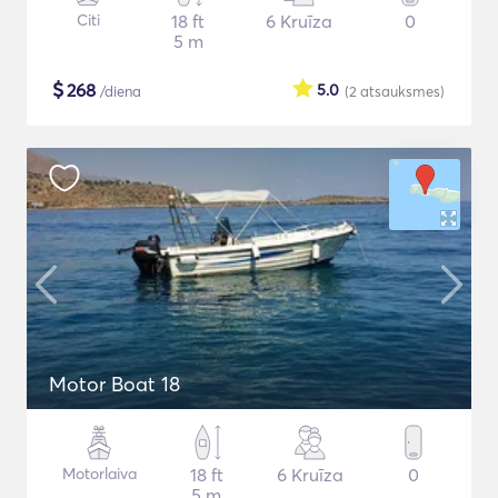
Citi
18 ft
6 Kruīza
0
5 m
$
268
5.0
/diena
(2
atsauksmes
)
Motor Boat 18
Motorlaiva
18 ft
6 Kruīza
0
5 m