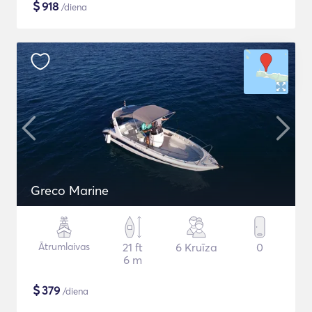
$
918
/diena
Greco Marine
Ātrumlaivas
21 ft
6 Kruīza
0
6 m
$
379
/diena