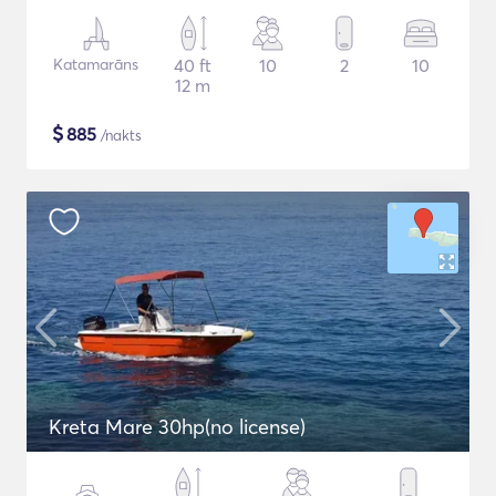
Katamarāns
40 ft
10
2
10
12 m
$
885
/nakts
Kreta Mare 30hp(no license)