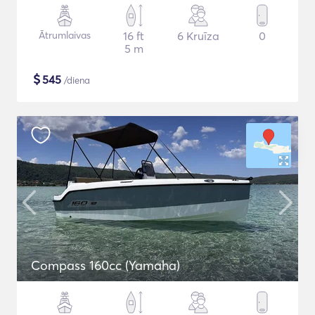
Ātrumlaivas
16 ft
6 Kruīza
0
5 m
$
545
/diena
Compass 160cc (Yamaha)