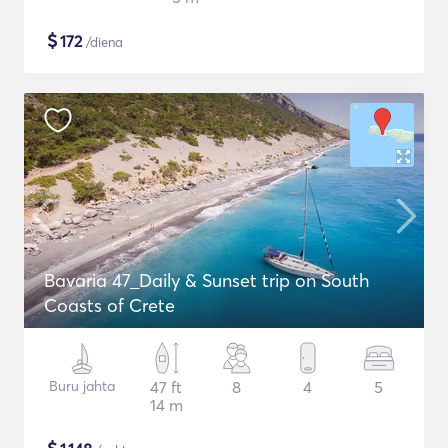
$
172
/diena
Bavaria 47_Daily & Sunset trip on South
Coasts of Crete
Buru jahta
47 ft
8
4
5
14 m