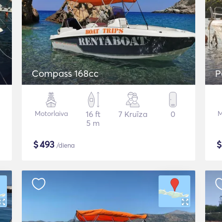
Compass 168cc
P
Motorlaiva
16 ft
7 Kruīza
0
M
5 m
$
493
/diena