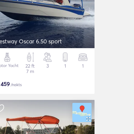
estway Oscar 6.50 sport
tor Yacht
22 ft
3
1
1
7 m
$
459
/nakts