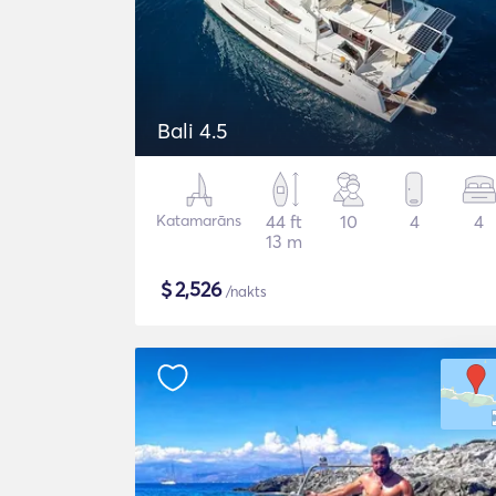
Bali 4.5
Katamarāns
44 ft
10
4
4
13 m
$
2,526
/nakts