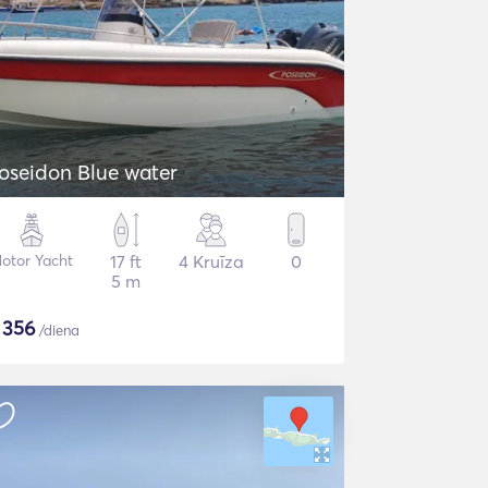
oseidon Blue water
otor Yacht
17 ft
4 Kruīza
0
5 m
$
356
/diena