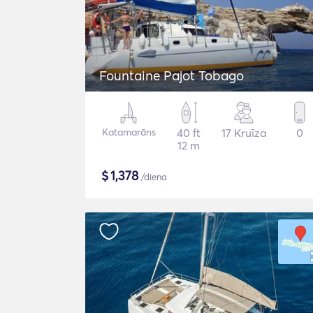
Fountaine Pajot Tobago
Katamarāns
40 ft
17 Kruīza
0
12 m
$
1,378
/diena