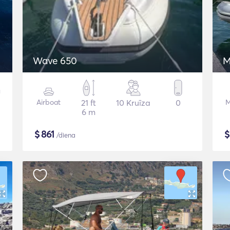
Wave 650
M
Airboat
21 ft
10 Kruīza
0
M
6 m
$
861
/diena