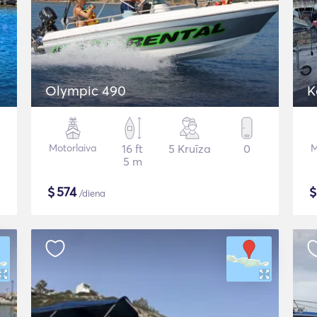
Olympic 490
K
Motorlaiva
16 ft
5 Kruīza
0
M
5 m
$
574
/diena