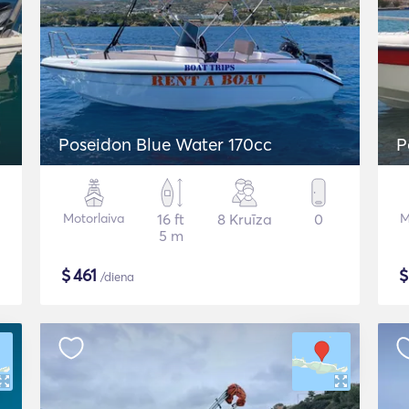
Poseidon Blue Water 170cc
P
Motorlaiva
16 ft
8 Kruīza
0
M
5 m
$
461
/diena