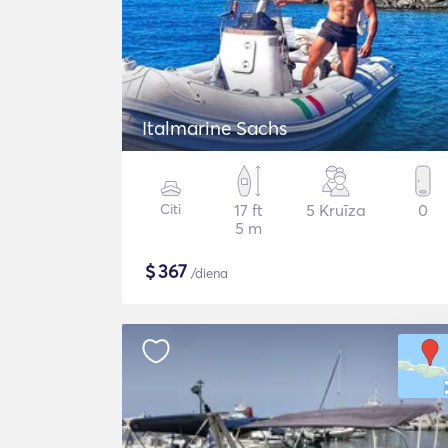
Italmarine Sachs
Citi
17 ft
5 Kruīza
0
5 m
$
367
/diena