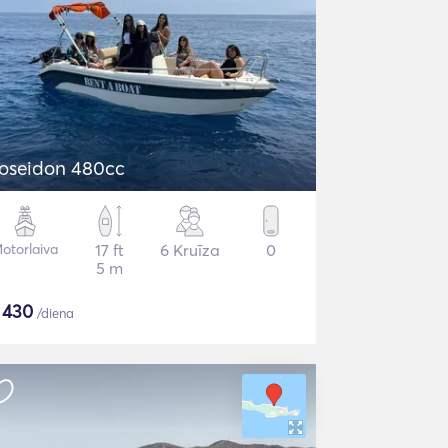
oseidon 480cc
otorlaiva
17 ft
6 Kruīza
0
5 m
$
430
/diena