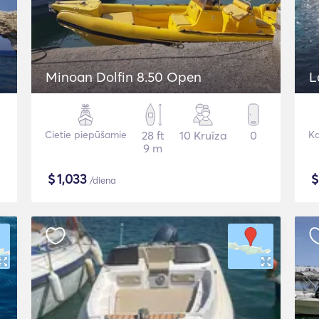
Minoan Dolfin 8.50 Open
L
Cietie piepūšamie
28 ft
10 Kruīza
0
K
9 m
$
1,033
/diena