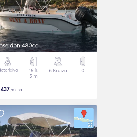
oseidon 480cc
otorlaiva
16 ft
6 Kruīza
0
5 m
$
437
/diena