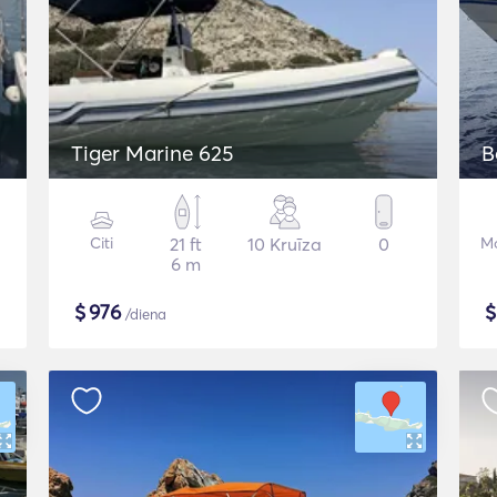
Tiger Marine 625
B
Citi
21 ft
10 Kruīza
0
Mo
6 m
$
976
/diena