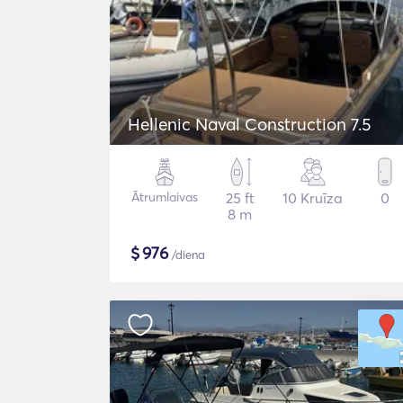
Hellenic Naval Construction 7.5
Ātrumlaivas
25 ft
10 Kruīza
0
8 m
$
976
/diena