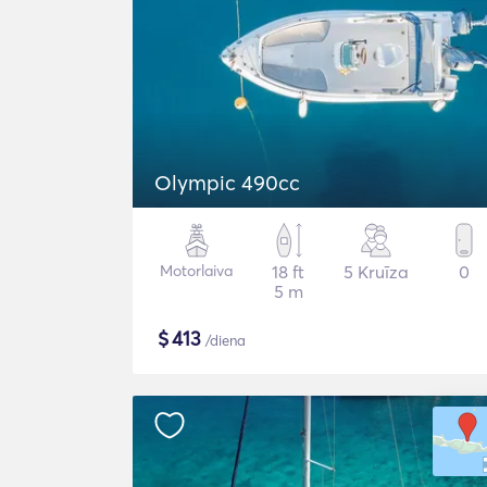
Olympic 490cc
Motorlaiva
18 ft
5 Kruīza
0
5 m
$
413
/diena