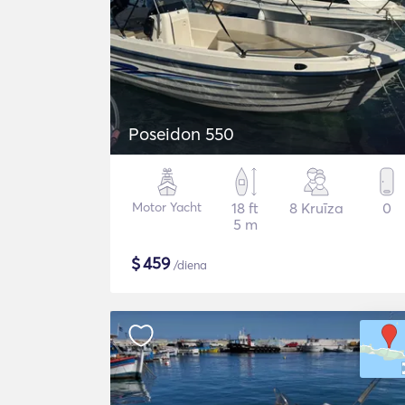
Poseidon 550
Motor Yacht
18 ft
8 Kruīza
0
5 m
$
459
/diena