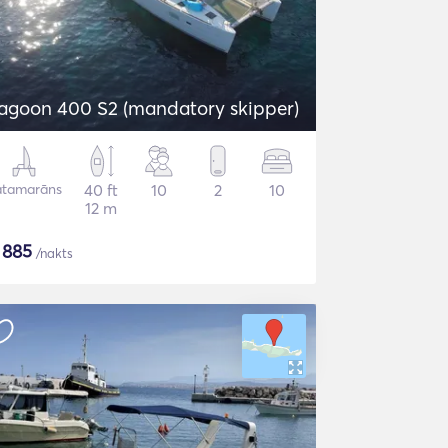
agoon 400 S2 (mandatory skipper)
atamarāns
40 ft
10
2
10
12 m
$
885
/nakts