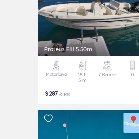
Proteus Elli 5.50m
Motorlaiva
18 ft
7 Kruīza
0
5 m
$
287
/diena