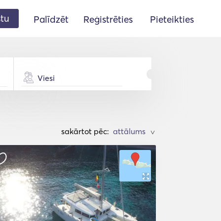
stu
Palīdzēt
Reģistrēties
Pieteikties
Viesi
sakārtot pēc:
>