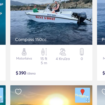
Compass 150cc
P
Motorlaiva
15 ft
4 Kruīza
0
M
5 m
$
390
/diena