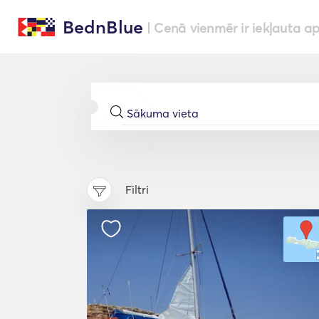
BednBlue
| Cenā vienmēr ir iekļauta a
Filtri