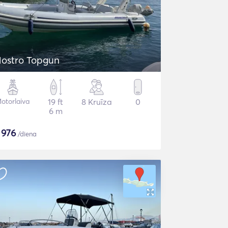
ostro Topgun
otorlaiva
19 ft
8 Kruīza
0
6 m
$
976
/diena