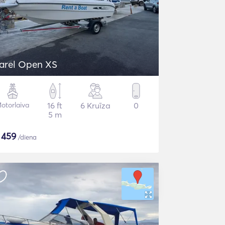
arel Open XS
otorlaiva
16 ft
6 Kruīza
0
5 m
$
459
/diena