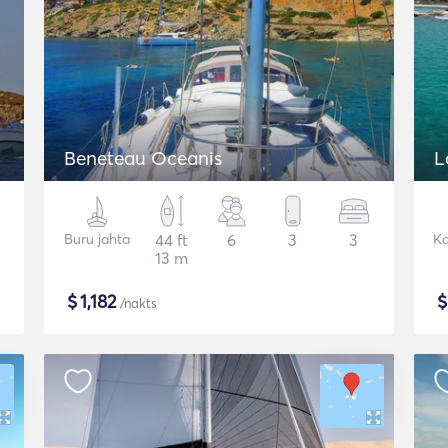
Beneteau Oceanis
L
Buru jahta
44 ft
6
3
3
K
13 m
$
1,182
/nakts