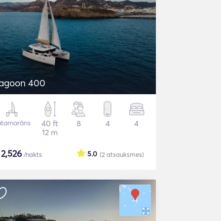
agoon 400
atamarāns
40 ft
8
4
4
12 m
$
2,526
5.0
/nakts
(2
atsauksmes
)