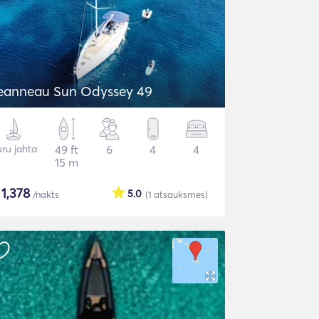
eanneau Sun Odyssey 49
ru jahta
49 ft
6
4
4
15 m
$
1,378
5.0
/nakts
(1
atsauksmes
)