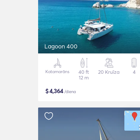
Lagoon 400
Katamarāns
40 ft
20 Kruīza
4
12 m
$
4,364
/diena