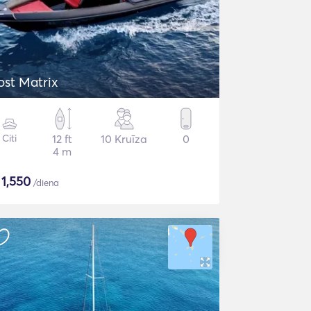
ost Matrix
Citi
12 ft
10 Kruīza
0
4 m
$
1,550
/diena