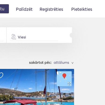
stu
Palīdzēt
Reģistrēties
Pieteikties
Viesi
sakārtot pēc:
>