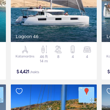
Lagoon 46
L
Katamarāns
46 ft
8
4
4
K
14 m
$
4,421
/nakts