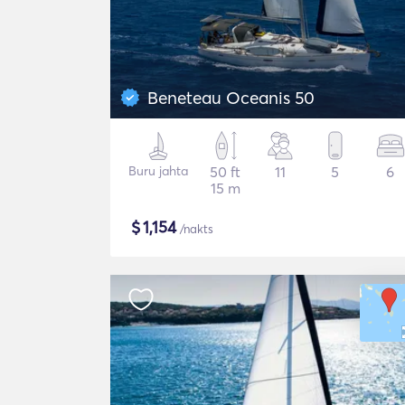
Beneteau Oceanis 50
Buru jahta
50 ft
11
5
6
15 m
$
1,154
/nakts