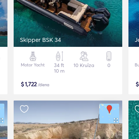
Skipper BSK 34
J
Motor Yacht
34 ft
10 Kruīza
0
Bu
10 m
$
1,722
/diena