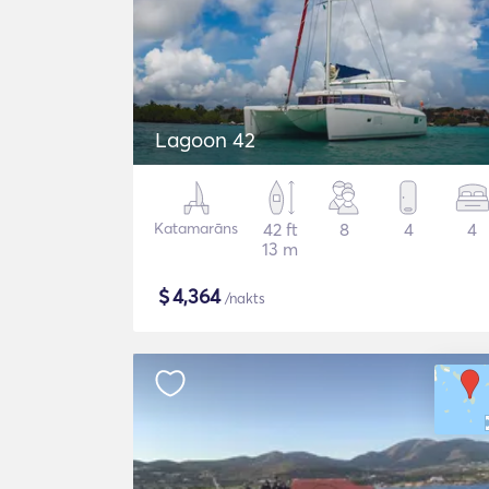
Lagoon 42
Katamarāns
42 ft
8
4
4
13 m
$
4,364
/nakts