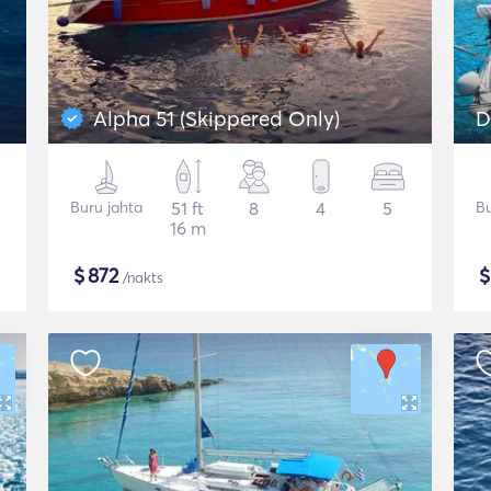
Alpha 51 (Skippered Only)
D
Buru jahta
51 ft
8
4
5
Bu
16 m
$
872
/nakts