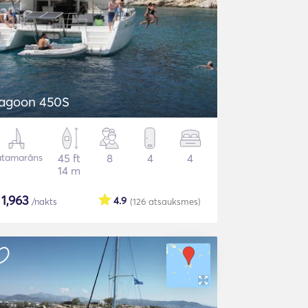
agoon 450S
atamarāns
45 ft
8
4
4
14 m
$
1,963
4.9
/nakts
(126
atsauksmes
)