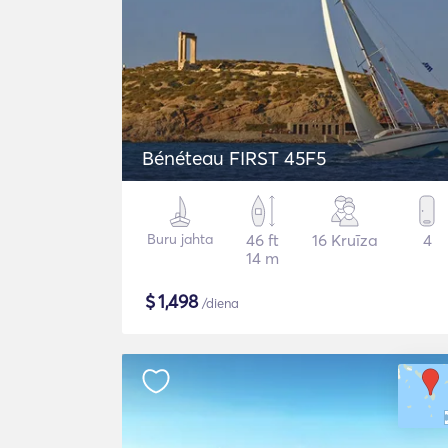
Bénéteau FIRST 45F5
Buru jahta
46 ft
16 Kruīza
4
14 m
$
1,498
/diena