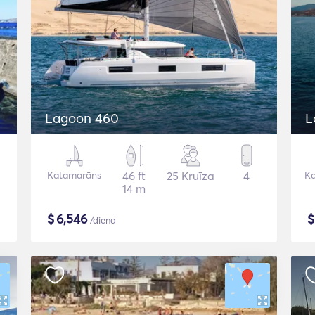
Lagoon 460
L
Katamarāns
46 ft
25 Kruīza
4
K
14 m
$
6,546
/diena