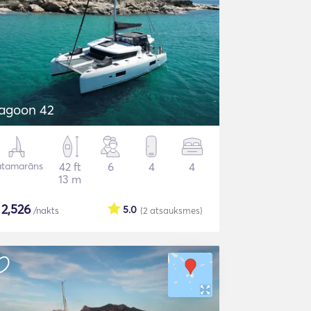
agoon 42
atamarāns
42 ft
6
4
4
13 m
$
2,526
5.0
/nakts
(2
atsauksmes
)