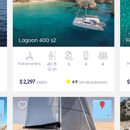
Lagoon 400 s2
F
Katamarāns
40 ft
6
4
4
M
12 m
$
2,297
4.9
/nakts
(64
atsauksmes
)