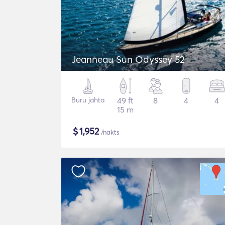
Jeanneau Sun Odyssey 52
Buru jahta
49 ft
8
4
4
15 m
$
1,952
/nakts