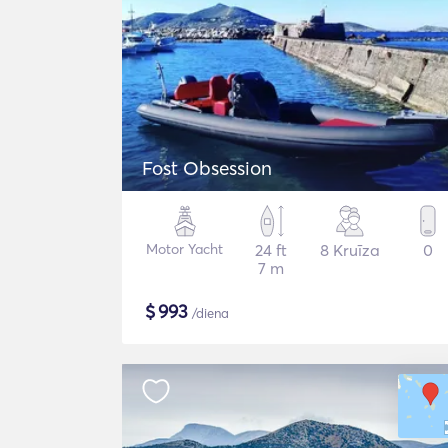
Fost Obsession
Motor Yacht
24 ft
8 Kruīza
0
7 m
$
993
/diena