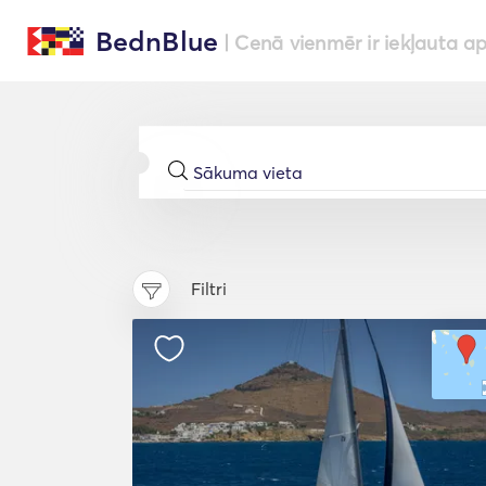
BednBlue
| Cenā vienmēr ir iekļauta a
Filtri