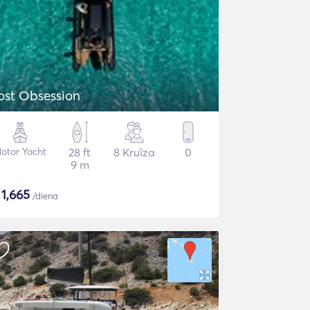
ost Obsession
otor Yacht
28 ft
8 Kruīza
0
9 m
$
1,665
/diena