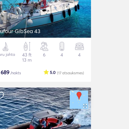
ufour GibSea 43
ru jahta
43 ft
6
4
4
13 m
$
689
5.0
/nakts
(17
atsauksmes
)