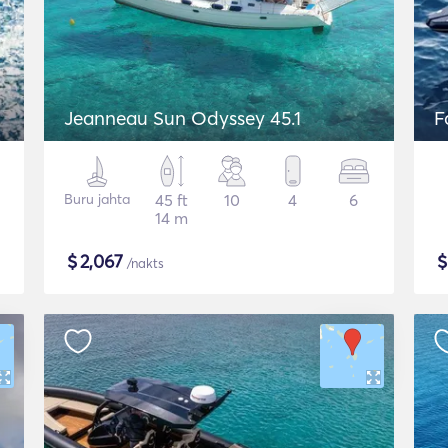
Jeanneau Sun Odyssey 45.1
F
Buru jahta
45 ft
10
4
6
14 m
$
2,067
/nakts