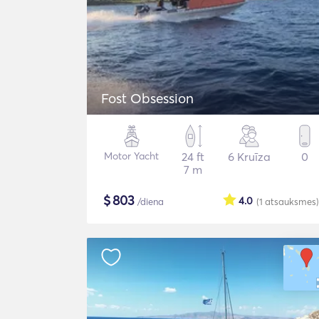
Fost Obsession
Motor Yacht
24 ft
6 Kruīza
0
7 m
$
803
4.0
/diena
(1
atsauksmes
)