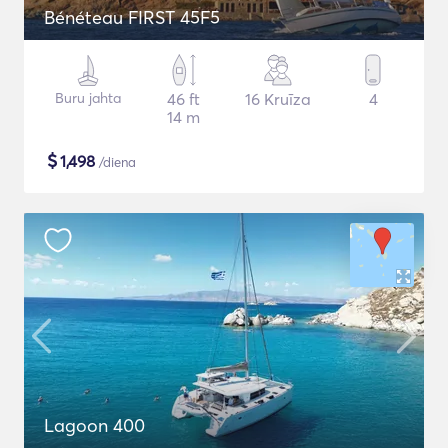
Bénéteau FIRST 45F5
Buru jahta
46 ft
16 Kruīza
4
14 m
$
1,498
/diena
Lagoon 400