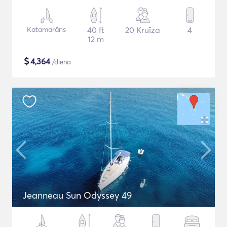
Katamarāns
40 ft
20 Kruīza
4
12 m
$
4,364
/diena
Jeanneau Sun Odyssey 49