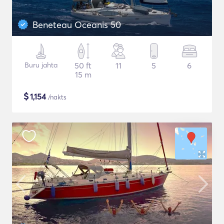
Beneteau Oceanis 50
Buru jahta
50 ft
11
5
6
15 m
$
1,154
/nakts