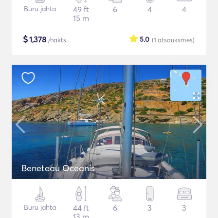
Buru jahta
49 ft
6
4
4
15 m
$
1,378
5.0
/nakts
(1
atsauksmes
)
Beneteau Oceanis
Buru jahta
44 ft
6
3
3
13 m