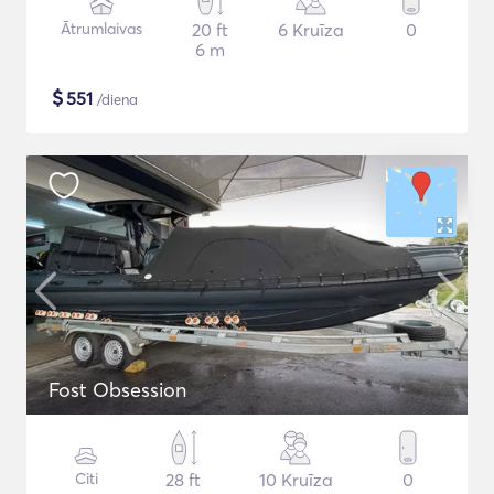
Ātrumlaivas
20 ft
6 Kruīza
0
6 m
$
551
/diena
Fost Obsession
Citi
28 ft
10 Kruīza
0