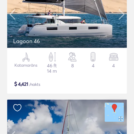
Lagoon 46
Katamarāns
46 ft
8
4
4
14 m
$
4,421
/nakts