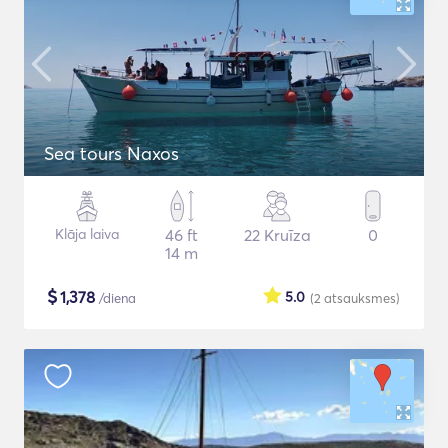
Sea tours Naxos
Klāja laiva
46 ft
22 Kruīza
0
14 m
$
1,378
5.0
/diena
(2
atsauksmes
)