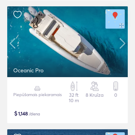
Oceanic Pro
Piepūšamais piekaramais
32 ft
8 Kruīza
0
10 m
$
1,148
/diena