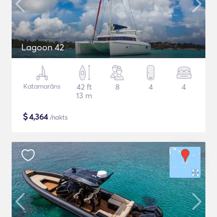
Lagoon 42
Katamarāns
42 ft
8
4
4
13 m
$
4,364
/nakts