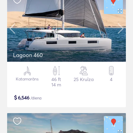
Lagoon 460
Katamarāns
46 ft
25 Kruīza
4
14 m
$
6,546
/diena