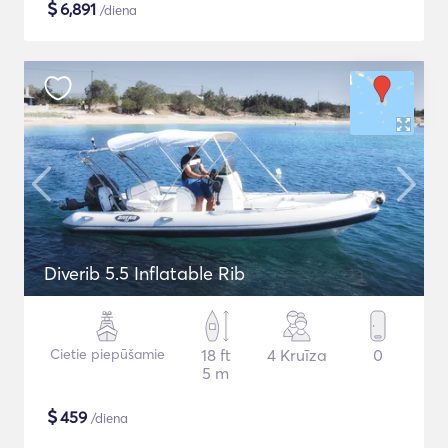
$
6,891
/diena
Diverib 5.5 Inflatable Rib
Cietie piepūšamie
18 ft
4 Kruīza
0
5 m
$
459
/diena