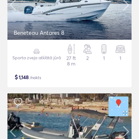
Beneteau Antares 8
Sporta zveja atklātā jūrā
27 ft
2
1
1
8 m
$
1,148
/nakts