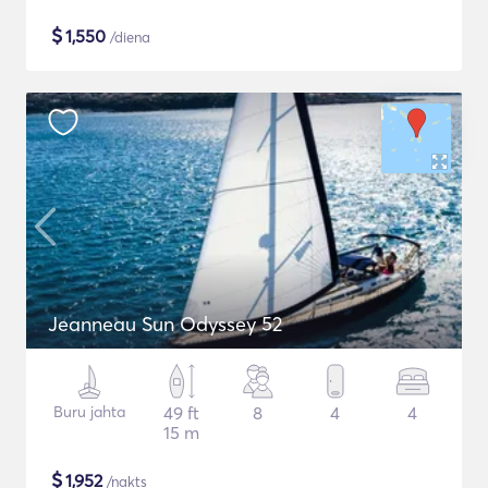
$
1,550
/diena
Jeanneau Sun Odyssey 52
Buru jahta
49 ft
8
4
4
15 m
$
1,952
/nakts