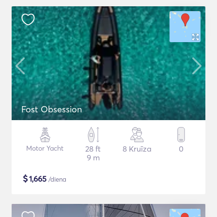
Fost Obsession
Motor Yacht
28 ft
8 Kruīza
0
9 m
$
1,665
/diena