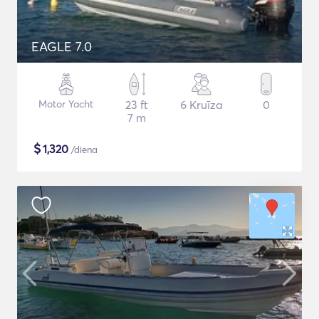
EAGLE 7.0
Motor Yacht
23 ft
6 Kruīza
0
7 m
$
1,320
/diena