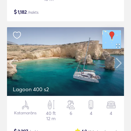
$
1,182
/nakts
Lagoon 400 s2
Katamarāns
40 ft
6
4
4
12 m