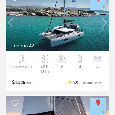
Lagoon 42
Katamarāns
42 ft
6
4
4
13 m
$
2,526
5.0
/nakts
(2
atsauksmes
)