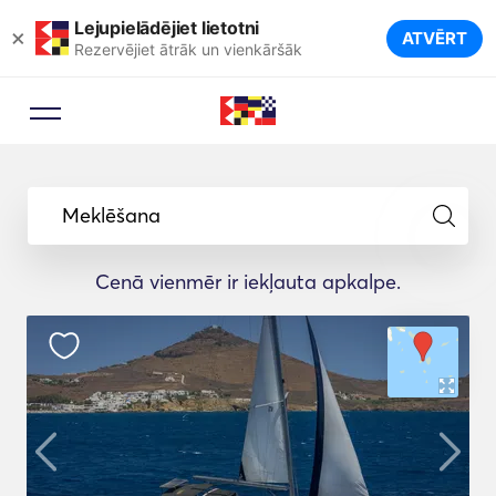
Lejupielādējiet lietotni
×
ATVĒRT
Rezervējiet ātrāk un vienkāršāk
Meklēšana
Cenā vienmēr ir iekļauta apkalpe.