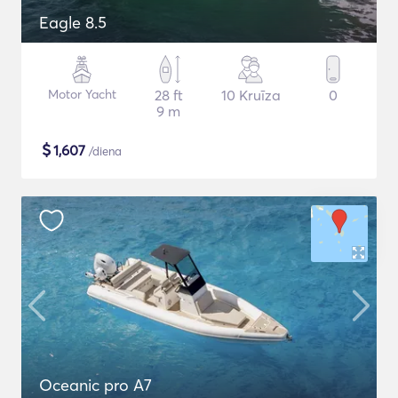
Eagle 8.5
Motor Yacht
28 ft
10 Kruīza
0
9 m
$
1,607
/diena
Oceanic pro A7