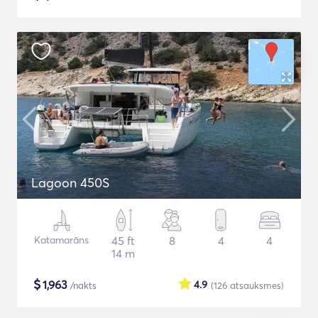
Lagoon 450S
Katamarāns
45 ft
8
4
4
14 m
$
1,963
4.9
/nakts
(126
atsauksmes
)