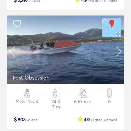
$
2,297
4.9
/nakts
(64
atsauksmes
)
Fost Obsession
Motor Yacht
24 ft
6 Kruīza
0
7 m
$
803
4.0
/diena
(1
atsauksmes
)