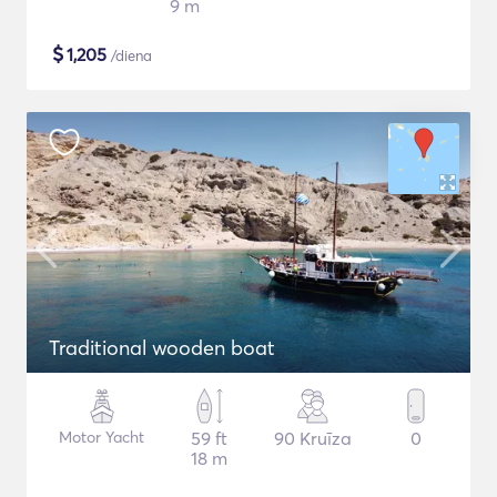
9 m
$
1,205
/diena
Traditional wooden boat
Motor Yacht
59 ft
90 Kruīza
0
18 m