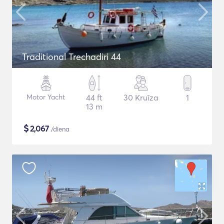
Traditional Trechadiri 44
Motor Yacht
44 ft
30 Kruīza
1
13 m
$
2,067
/diena