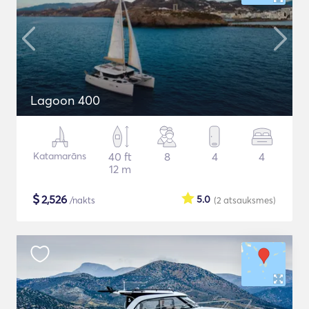
Lagoon 400
Katamarāns
40 ft
8
4
4
12 m
$
2,526
5.0
/nakts
(2
atsauksmes
)