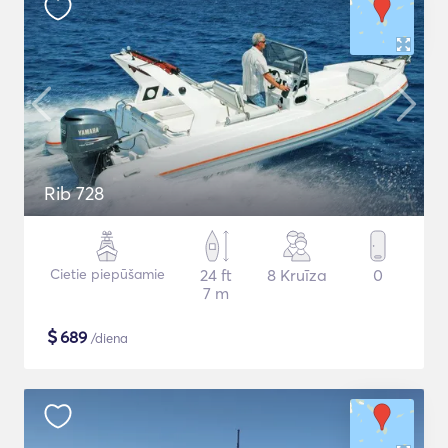
Rib 728
Cietie piepūšamie
24 ft
8 Kruīza
0
7 m
$
689
/diena