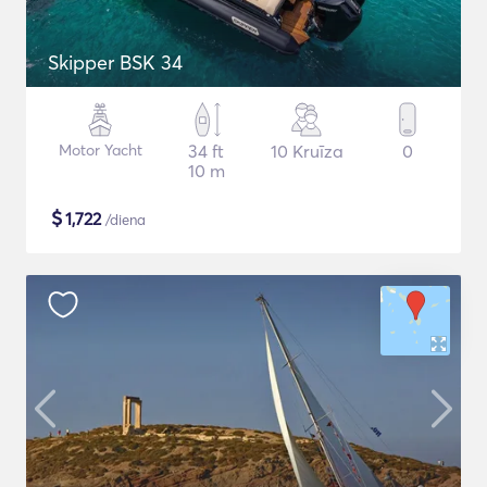
Skipper BSK 34
Motor Yacht
34 ft
10 Kruīza
0
10 m
$
1,722
/diena