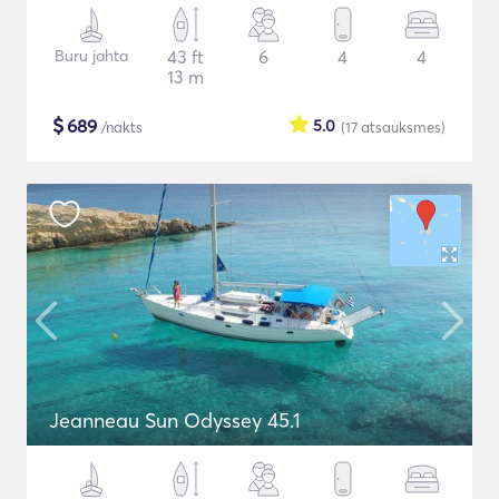
Buru jahta
43 ft
6
4
4
13 m
$
689
5.0
/nakts
(17
atsauksmes
)
Jeanneau Sun Odyssey 45.1