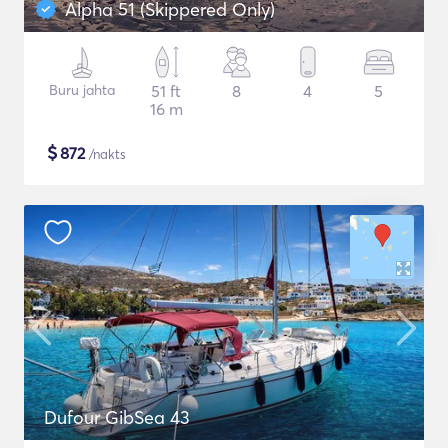
Alpha 51 (Skippered Only)
Buru jahta
51 ft
8
4
5
16 m
$
872
/nakts
Dufour GibSea 43