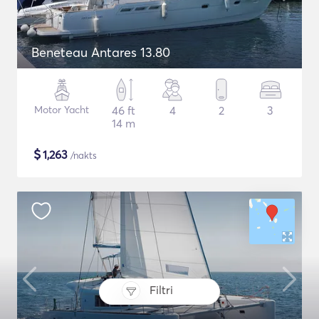
Beneteau Antares 13.80
Motor Yacht
46 ft
4
2
3
14 m
$
1,263
/nakts
Filtri