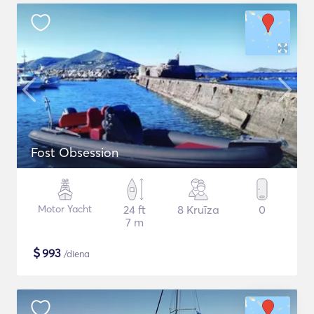
Fost Obsession
Motor Yacht
24 ft
8 Kruīza
0
7 m
$
993
/diena