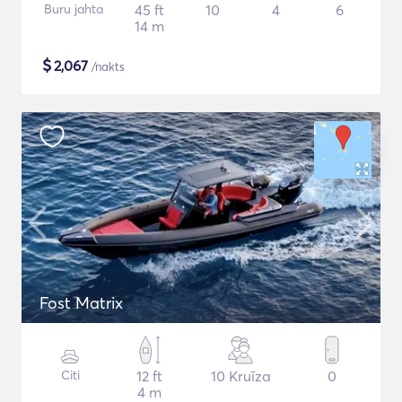
Buru jahta
45 ft
10
4
6
14 m
$
2,067
/nakts
Fost Matrix
Citi
12 ft
10 Kruīza
0
4 m