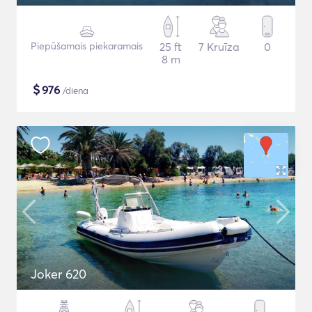
Piepūšamais piekaramais
25 ft
7 Kruīza
0
8 m
$
976
/diena
Joker 620