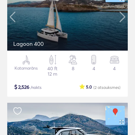
Lagoon 400
Katamarāns
40 ft
8
4
4
12 m
$
2,526
5.0
/nakts
(2
atsauksmes
)