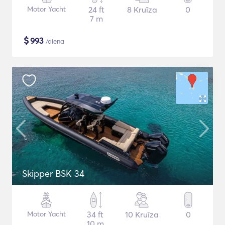
Motor Yacht
24 ft
8 Kruīza
0
7 m
$
993
/diena
Skipper BSK 34
Motor Yacht
34 ft
10 Kruīza
0
10 m