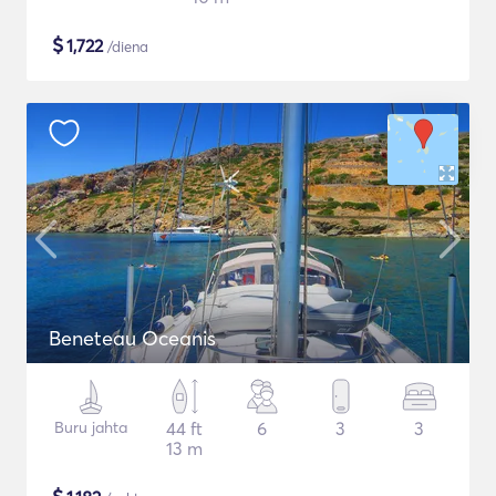
$
1,722
/diena
Beneteau Oceanis
Buru jahta
44 ft
6
3
3
13 m