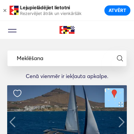
Lejupielādējiet lietotni
×
ATVĒRT
Rezervējiet ātrāk un vienkāršāk
Meklēšana
Cenā vienmēr ir iekļauta apkalpe.