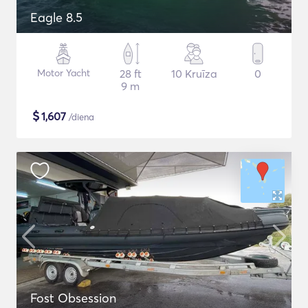
Eagle 8.5
Motor Yacht
28 ft
10 Kruīza
0
9 m
$
1,607
/diena
Fost Obsession