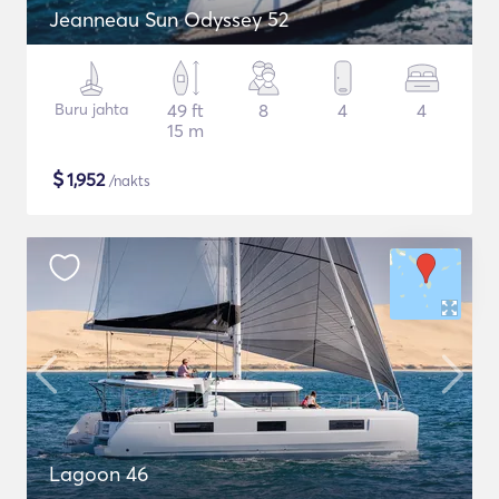
Jeanneau Sun Odyssey 52
Buru jahta
49 ft
8
4
4
15 m
$
1,952
/nakts
Lagoon 46