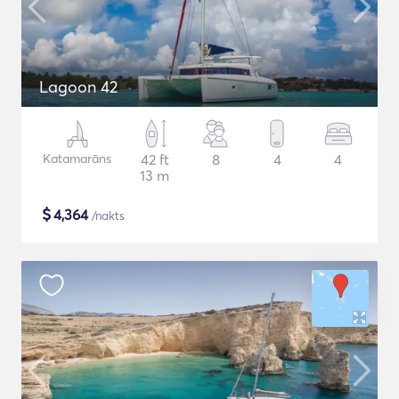
Lagoon 42
Katamarāns
42 ft
8
4
4
13 m
$
4,364
/nakts