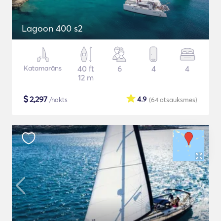
Lagoon 400 s2
Katamarāns
40 ft
6
4
4
12 m
$
2,297
4.9
/nakts
(64
atsauksmes
)