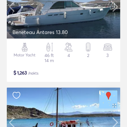
Beneteau Antares 13.80
Motor Yacht
46 ft
4
2
3
14 m
$
1,263
/nakts