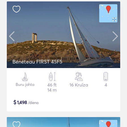
Bénéteau FIRST 45F5
Buru jahta
46 ft
16 Kruīza
4
14 m
$
1,498
/diena