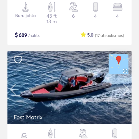
Buru jahta
43 ft
6
4
4
13 m
$
689
5.0
/nakts
(17
atsauksmes
)
Fost Matrix