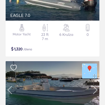
EAGLE 7.0
Motor Yacht
23 ft
6 Kruīza
0
7 m
$
1,320
/diena