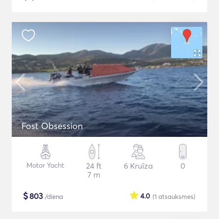
Fost Obsession
Motor Yacht
24 ft
6 Kruīza
0
7 m
$
803
4.0
/diena
(1
atsauksmes
)