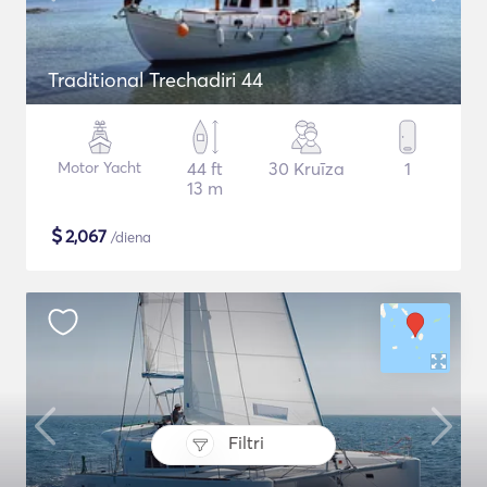
Traditional Trechadiri 44
Motor Yacht
44 ft
30 Kruīza
1
13 m
$
2,067
/diena
Filtri