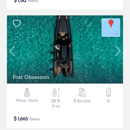
$
1,182
/nakts
Fost Obsession
Motor Yacht
28 ft
8 Kruīza
0
9 m
$
1,665
/diena