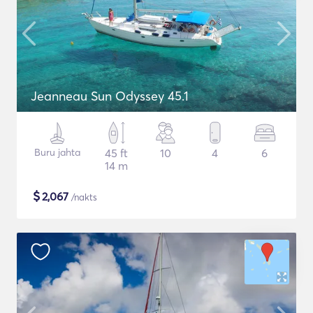
Jeanneau Sun Odyssey 45.1
Buru jahta
45 ft
10
4
6
14 m
$
2,067
/nakts