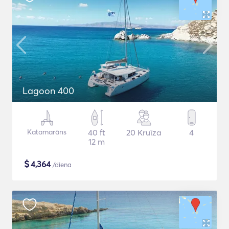
Lagoon 400
Katamarāns
40 ft
20 Kruīza
4
12 m
$
4,364
/diena