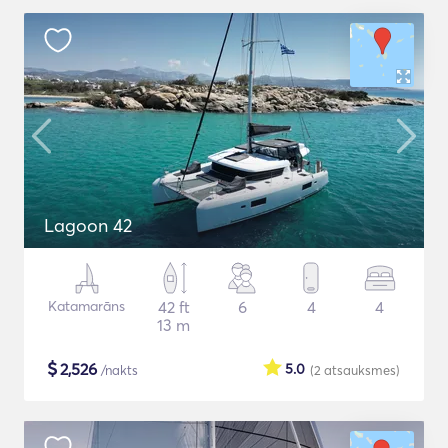
Lagoon 42
Katamarāns
42 ft
6
4
4
13 m
$
2,526
5.0
/nakts
(2
atsauksmes
)