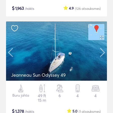
$
1,963
4.9
/nakts
(126
atsauksmes
)
Jeanneau Sun Odyssey 49
Buru jahta
49 ft
6
4
4
15 m
$
1,378
5.0
/nakts
(1
atsauksmes
)