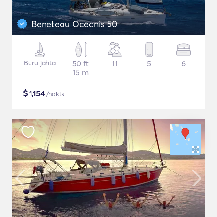
Beneteau Oceanis 50
Buru jahta
50 ft
11
5
6
15 m
$
1,154
/nakts