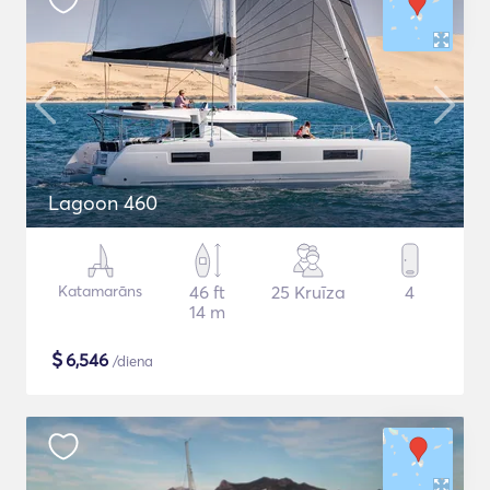
Lagoon 460
Katamarāns
46 ft
25 Kruīza
4
14 m
$
6,546
/diena