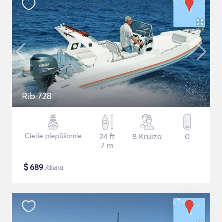
Rib 728
Cietie piepūšamie
24 ft
8 Kruīza
0
7 m
$
689
/diena