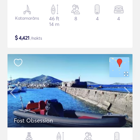
Katamarāns
46 ft
8
4
4
14 m
$
4,421
/nakts
Fost Obsession