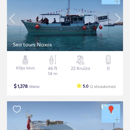
Sea tours Naxos
Klāja laiva
46 ft
22 Kruīza
0
14 m
$
1,378
5.0
/diena
(2
atsauksmes
)