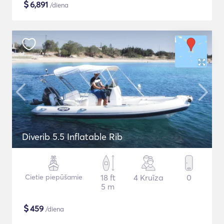
$
6,891
/diena
Diverib 5.5 Inflatable Rib
Cietie piepūšamie
18 ft
4 Kruīza
0
5 m
$
459
/diena