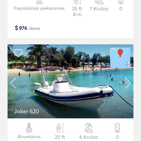
Piepūšamais piekaramais
25 ft
7 Kruīza
0
8 m
$
976
/diena
Joker 620
Ātrumlaivas
20 ft
6 Kruīza
0