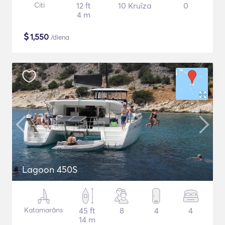
Citi
12 ft
10 Kruīza
0
4 m
$
1,550
/diena
Lagoon 450S
Katamarāns
45 ft
8
4
4
14 m