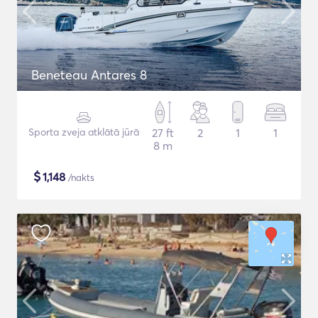
Beneteau Antares 8
Sporta zveja atklātā jūrā
27 ft
2
1
1
8 m
$
1,148
/nakts