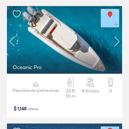
Oceanic Pro
Piepūšamais piekaramais
32 ft
8 Kruīza
0
10 m
$
1,148
/diena