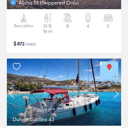
Alpha 51 (Skippered Only)
Buru jahta
51 ft
8
4
5
16 m
$
872
/nakts
Dufour GibSea 43