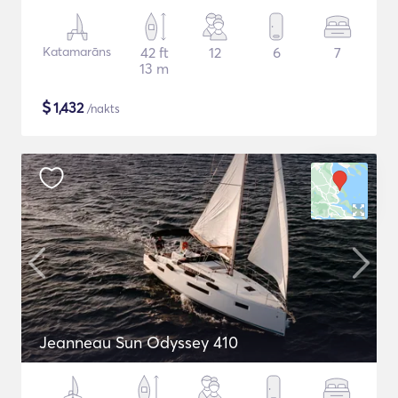
Katamarāns
42 ft
12
6
7
13 m
$
1,432
/nakts
Jeanneau Sun Odyssey 410