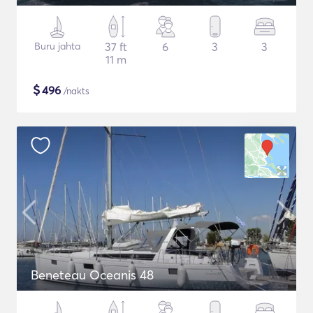
Buru jahta
37 ft
6
3
3
11 m
$
496
/nakts
Beneteau Oceanis 48