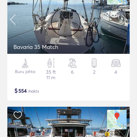
Bavaria 35 Match
Buru jahta
35 ft
6
2
4
11 m
$
554
/nakts