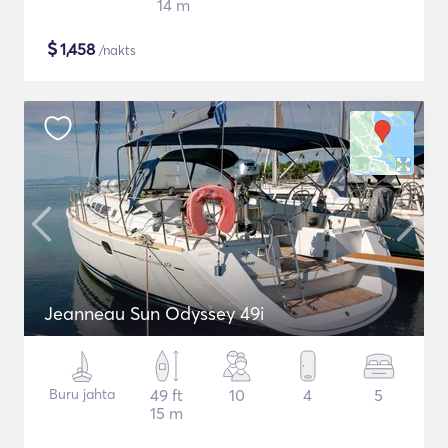
14 m
$
1,458
/nakts
Jeanneau Sun Odyssey 49i
Buru jahta
49 ft
10
4
5
15 m