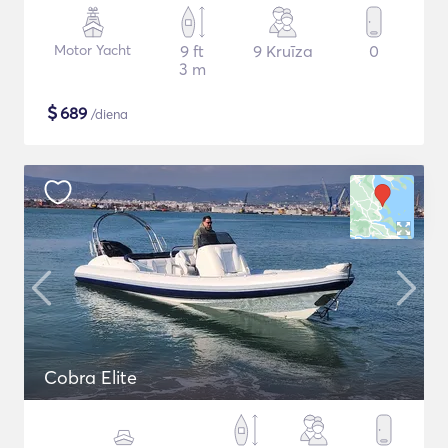
Motor Yacht
9 ft
9 Kruīza
0
3 m
$
689
/diena
Cobra Elite