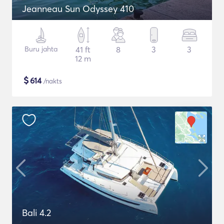
Jeanneau Sun Odyssey 410
Buru jahta
41 ft
8
3
3
12 m
$
614
/nakts
Bali 4.2