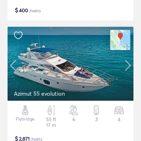
$
400
/nakts
Azimut 55 evolution
Flybridge
55 ft
6
3
4
17 m
$
2,871
/nakts