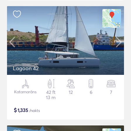
Lagoon 42
Katamarāns
42 ft
12
6
7
13 m
$
1,335
/nakts