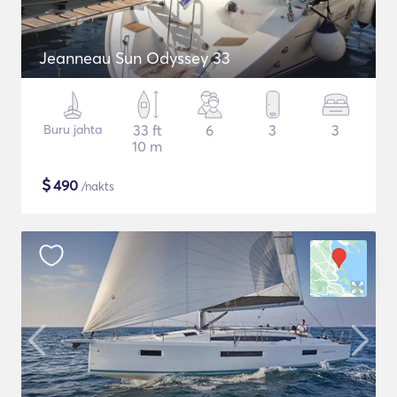
Jeanneau Sun Odyssey 33
Buru jahta
33 ft
6
3
3
10 m
$
490
/nakts