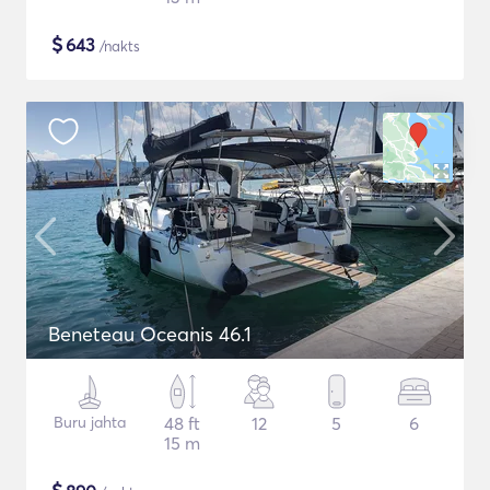
$
643
/nakts
Beneteau Oceanis 46.1
Buru jahta
48 ft
12
5
6
15 m