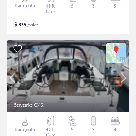
Buru jahta
41 ft
6
3
3
12 m
$
875
/nakts
Bavaria C42
Buru jahta
42 ft
6
3
4
13 m