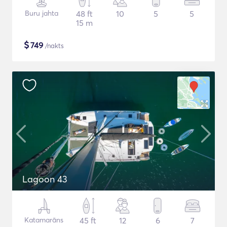
Buru jahta
48 ft
10
5
5
15 m
$
749
/nakts
Lagoon 43
Katamarāns
45 ft
12
6
7