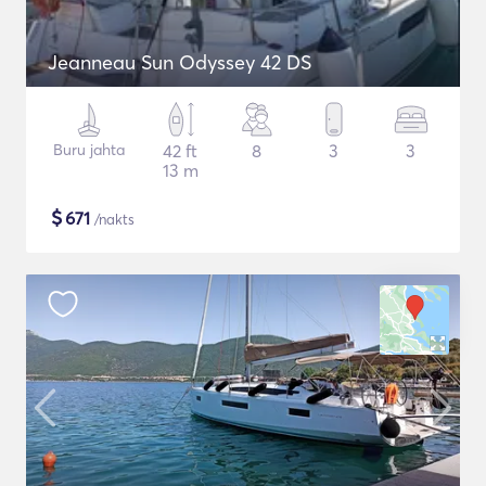
Jeanneau Sun Odyssey 42 DS
Buru jahta
42 ft
8
3
3
13 m
$
671
/nakts