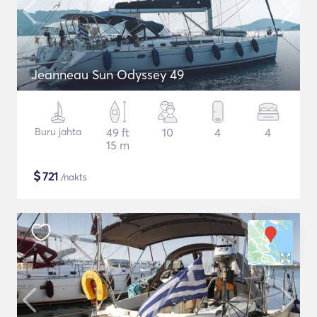
Jeanneau Sun Odyssey 49
Buru jahta
49 ft
10
4
4
15 m
$
721
/nakts