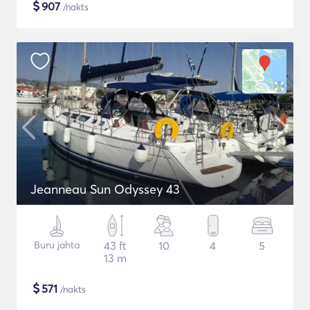
$
907
/nakts
Jeanneau Sun Odyssey 43
Buru jahta
43 ft
10
4
5
13 m
$
571
/nakts