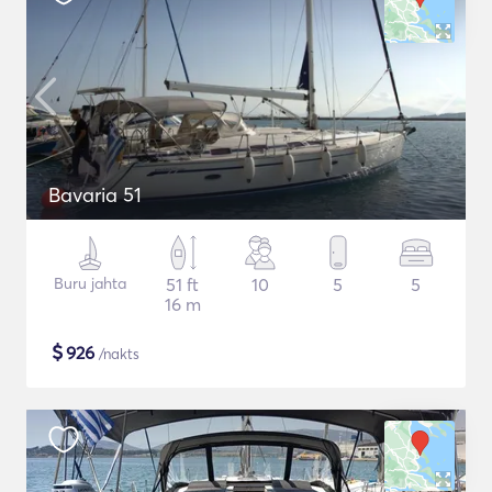
Bavaria 51
Buru jahta
51 ft
10
5
5
16 m
$
926
/nakts