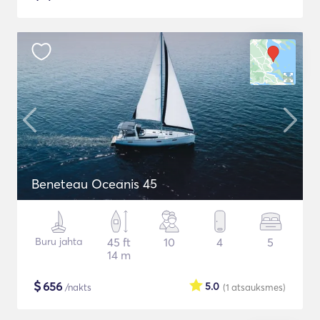
Beneteau Oceanis 45
Buru jahta
45 ft
10
4
5
14 m
$
656
5.0
/nakts
(1
atsauksmes
)