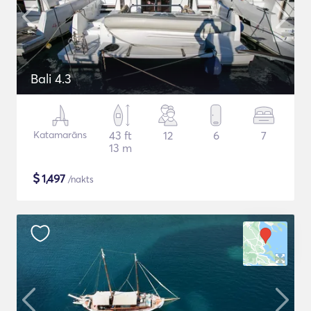
Bali 4.3
Katamarāns
43 ft
12
6
7
13 m
$
1,497
/nakts