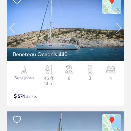
Beneteau Oceanis 440
Buru jahta
45 ft
8
3
4
14 m
$
574
/nakts