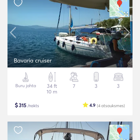
Bavaria cruiser
Buru jahta
34 ft
7
3
3
10 m
$
315
4.9
/nakts
(4
atsauksmes
)