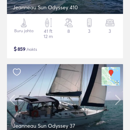
Jeanneau Sun Odyssey 410
Buru jahta
41 ft
8
3
3
12 m
$
859
/nakts
Jeanneau Sun Odyssey 37