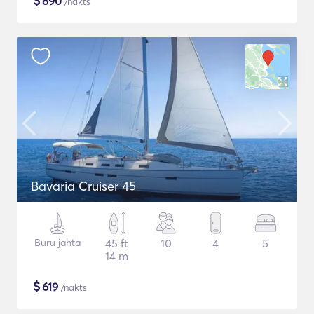
$
890
/nakts
Bavaria Cruiser 45
Buru jahta
45 ft
10
4
5
14 m
$
619
/nakts