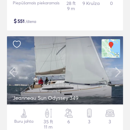
Piepūšamais piekaramais
28 ft
9 Kruīza
0
9 m
$
551
/diena
Jeanneau Sun Odyssey 349
Buru jahta
35 ft
6
3
3
11 m