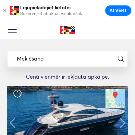
Lejupielādējiet lietotni
×
ATVĒRT
Rezervējiet ātrāk un vienkāršāk
Meklēšana
Cenā vienmēr ir iekļauta apkalpe.