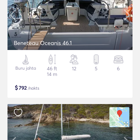
Beneteau Oceanis 46.1
Buru jahta
46 ft
12
5
6
14 m
$
792
/nakts