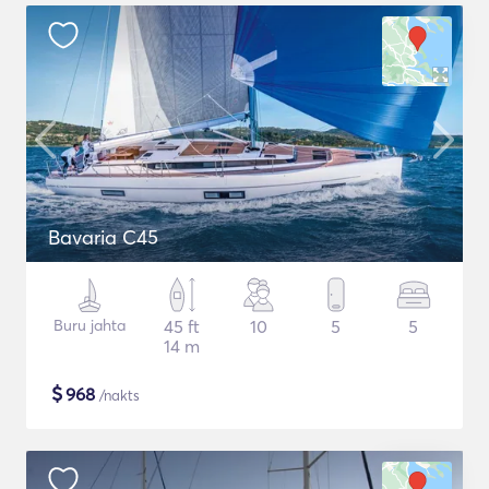
Bavaria C45
Buru jahta
45 ft
10
5
5
14 m
$
968
/nakts