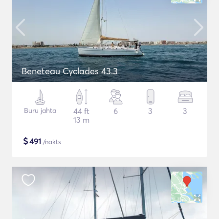
Beneteau Cyclades 43.3
Buru jahta
44 ft
6
3
3
13 m
$
491
/nakts