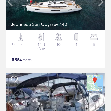
Jeanneau Sun Odyssey 440
Buru jahta
44 ft
10
4
5
13 m
$
954
/nakts