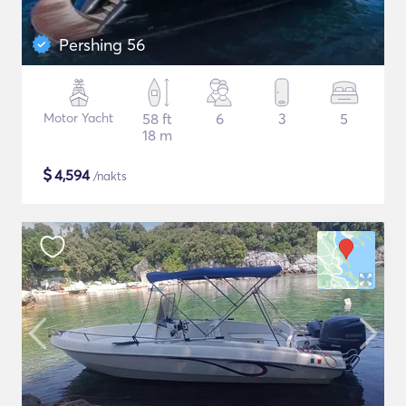
Pershing 56
Motor Yacht
58 ft
6
3
5
18 m
$
4,594
/nakts