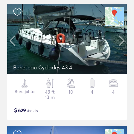
Beneteau Cyclades 43.4
Buru jahta
43 ft
10
4
4
13 m
$
629
/nakts