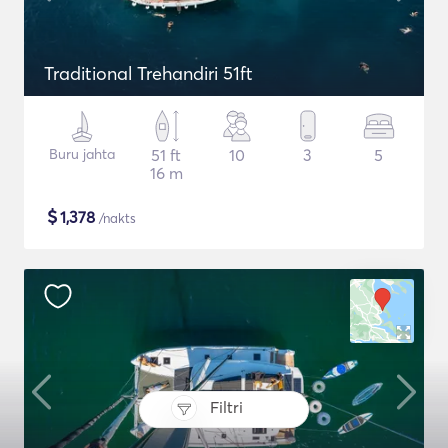
Traditional Trehandiri 51ft
Buru jahta
51 ft
10
3
5
16 m
$
1,378
/nakts
Filtri