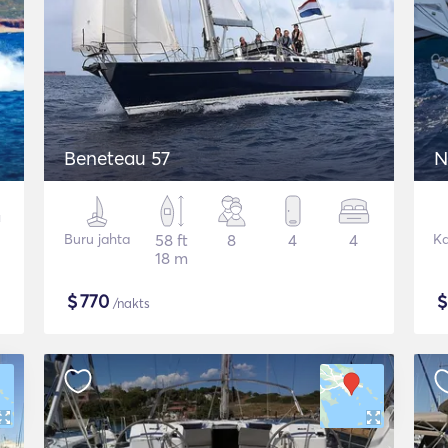
Beneteau 57
N
Buru jahta
58 ft
8
4
4
K
18 m
$
770
/nakts