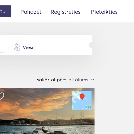
stu
Palīdzēt
Reģistrēties
Pieteikties
Viesi
sakārtot pēc:
>