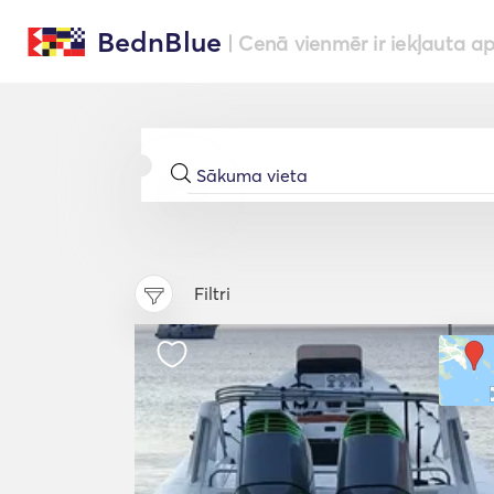
BednBlue
| Cenā vienmēr ir iekļauta a
Filtri