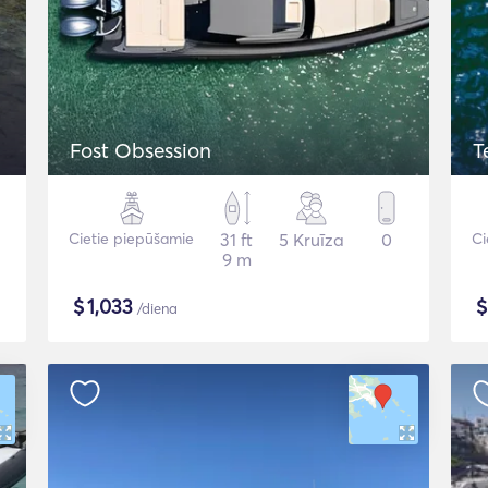
Fost Obsession
T
Cietie piepūšamie
31 ft
5 Kruīza
0
Ci
9 m
$
1,033
/diena