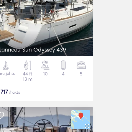
eanneau Sun Odyssey 439
ru jahta
44 ft
10
4
5
13 m
$
717
/nakts