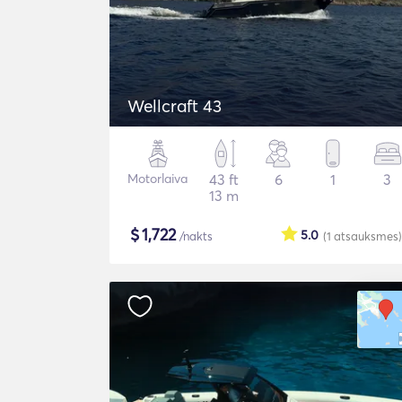
Wellcraft 43
Motorlaiva
43 ft
6
1
3
13 m
$
1,722
5.0
/nakts
(1
atsauksmes
)