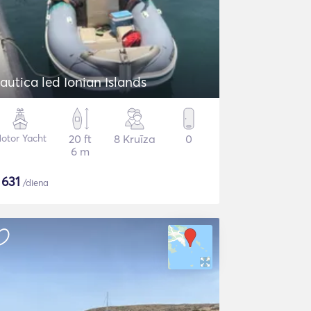
autica led Ionian Islands
otor Yacht
20 ft
8 Kruīza
0
6 m
$
631
/diena