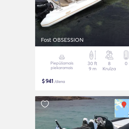
Fost OBSESSION
Piepūšamais
30 ft
8
0
piekaramais
9 m
Kruīza
$
941
/diena