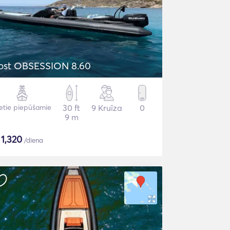
ost OBSESSION 8.60
etie piepūšamie
30 ft
9 Kruīza
0
9 m
$
1,320
/diena