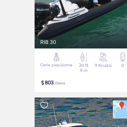
RIB 30
Cietie piepūšamie
30 ft
9 Kruīza
0
9 m
$
803
/diena