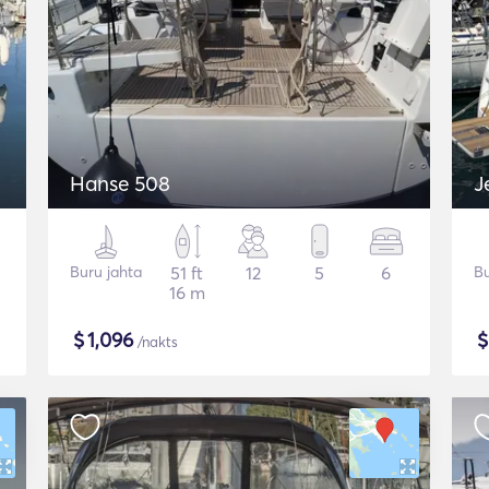
Hanse 508
J
Buru jahta
51 ft
12
5
6
Bu
16 m
$
1,096
/nakts