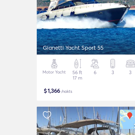
Gianetti Yacht Sport 55
Motor Yacht
56 ft
6
3
3
17 m
$
1,366
/nakts