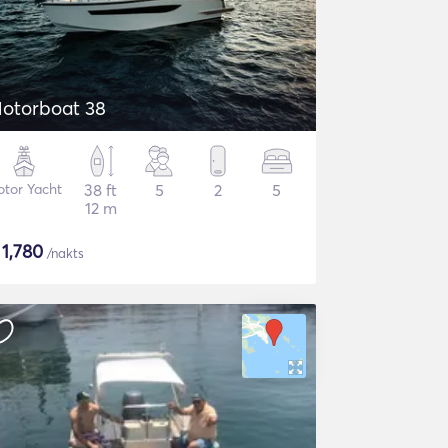
otorboat 38
tor Yacht
38 ft
5
2
5
12 m
$
1,780
/nakts