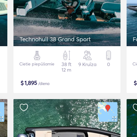
Technohull 38 Grand Sport
F
Cietie piepūšamie
38 ft
9 Kruīza
0
Ci
12 m
$
1,895
/diena