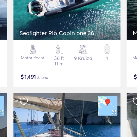
Seafighter Rib Cabin one 36
M
Motor Yacht
36 ft
9 Kruīza
1
Mo
11 m
$
1,491
/diena