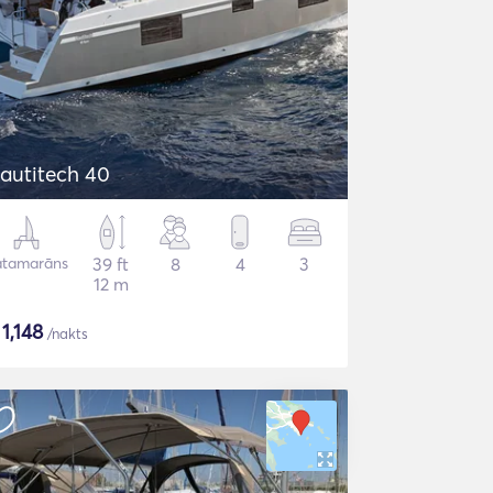
autitech 40
atamarāns
39 ft
8
4
3
12 m
$
1,148
/nakts