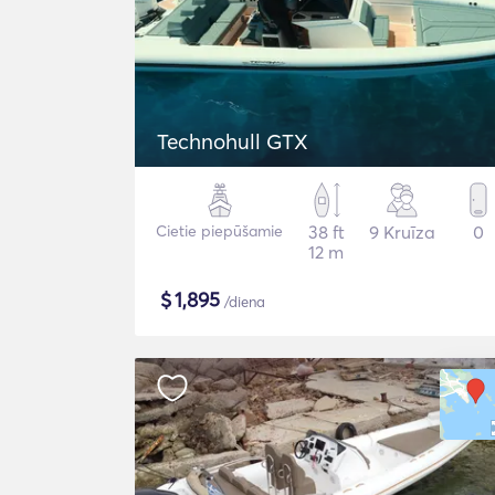
Technohull GTX
Cietie piepūšamie
38 ft
9 Kruīza
0
12 m
$
1,895
/diena