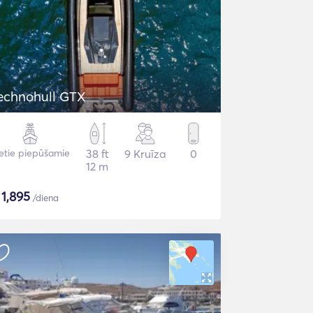
echnohull GTX
etie piepūšamie
38 ft
9 Kruīza
0
12 m
$
1,895
/diena