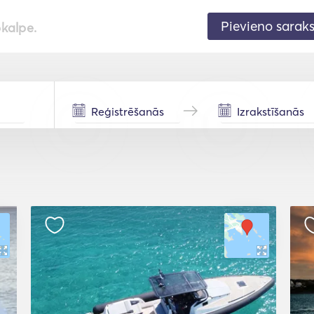
Pievieno sarak
pkalpe.