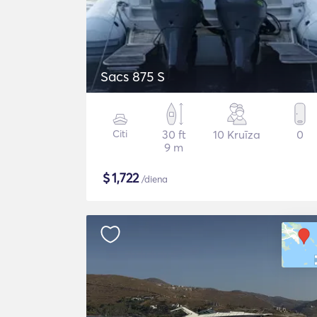
Sacs 875 S
Citi
30 ft
10 Kruīza
0
9 m
$
1,722
/diena