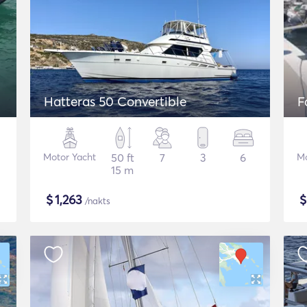
Hatteras 50 Convertible
F
Motor Yacht
50 ft
7
3
6
Mo
15 m
$
1,263
/nakts