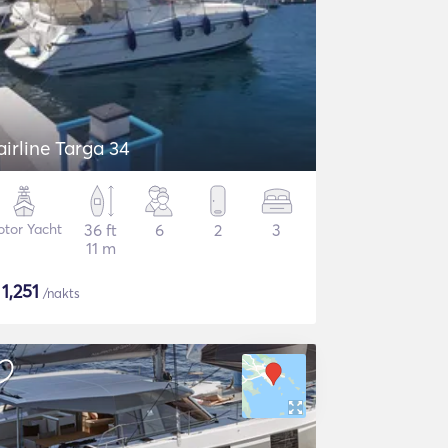
airline Targa 34
tor Yacht
36 ft
6
2
3
11 m
$
1,251
/nakts