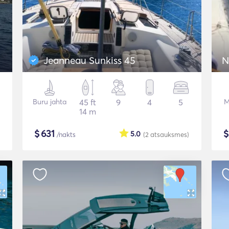
Jeanneau Sunkiss 45
N
Buru jahta
45 ft
9
4
5
M
14 m
$
631
5.0
/nakts
(2
atsauksmes
)