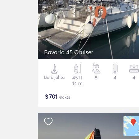
Bavaria 45 Cruiser
Buru jahta
45 ft
8
4
4
14 m
$
701
/nakts