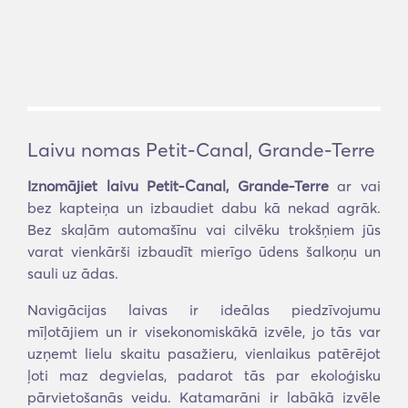
Laivu nomas Petit-Canal, Grande-Terre
Iznomājiet laivu Petit-Canal, Grande-Terre
ar vai
bez kapteiņa un izbaudiet dabu kā nekad agrāk.
Bez skaļām automašīnu vai cilvēku trokšņiem jūs
varat vienkārši izbaudīt mierīgo ūdens šalkoņu un
sauli uz ādas.
Navigācijas laivas ir ideālas piedzīvojumu
mīļotājiem un ir visekonomiskākā izvēle, jo tās var
uzņemt lielu skaitu pasažieru, vienlaikus patērējot
ļoti maz degvielas, padarot tās par ekoloģisku
pārvietošanās veidu. Katamarāni ir labākā izvēle