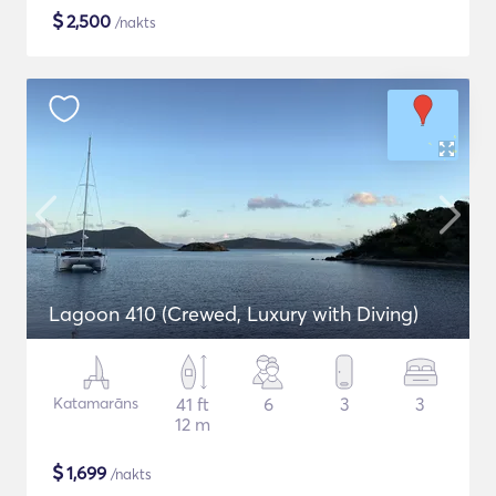
$
2,500
/nakts
Lagoon 410 (Crewed, Luxury with Diving)
Katamarāns
41 ft
6
3
3
12 m
$
1,699
/nakts