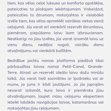
tiem, kas vēlas ceļot luksusa un komforta apstākļos,
pateicoties to plašajam iekārtojumam. Visbeidzot,
pateicoties to ātrumam, motorjahtas ir vislabākā
izvēle tiem, kas vēlas apmeklēt vairākas vietas vienā
ceļojumā. Jūs varat arī vienkārši rezervēt ātrumlaivu,
piemēram, piepūšamo laivu īsam izbraucienam.
Neatkarīgi no jūsu izvēles, jūs varat iznomāt laivu uz
vienu dienu, nedēļas nogali, vairāku dienu
atvaļinājumu vai vienkārši ballītēm.
BednBlue jachtu nomas platforma piedāvā tikai
pārbaudītas laivas nomai Petit-Canal, Grande-
Terre. Atrast un rezervēt ideālo laivu dažu minūšu
laikā. Jūs varat tieši sazināties ar īpašnieku vai ar
mums, ja jums ir kādi jautājumi. Ja jūs joprojām
nevarat izdomāt, kura laiva ir piemērota jūsu
atvaļinājumam, ļaujiet mūsu ceļojumu ekspertiem
ieteikt labākās navigācijas laivas, katamarānus vai
motorjahtas jūsu ceļojumam.