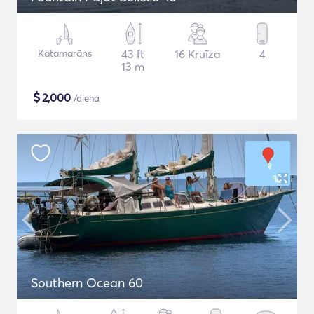
Katamarāns
43 ft
16 Kruīza
4
13 m
$
2,000
/diena
Southern Ocean 60