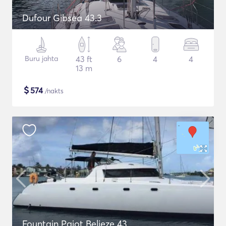
Dufour Gibsea 43.3
Buru jahta
43 ft
6
4
4
13 m
$
574
/nakts
Fountain Pajot Belieze 43