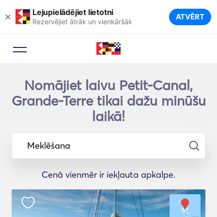
Lejupielādējiet lietotni
×
ATVĒRT
Rezervējiet ātrāk un vienkāršāk
Nomājiet laivu Petit-Canal,
Grande-Terre tikai dažu minūšu
laikā!
Meklēšana
Cenā vienmēr ir iekļauta apkalpe.