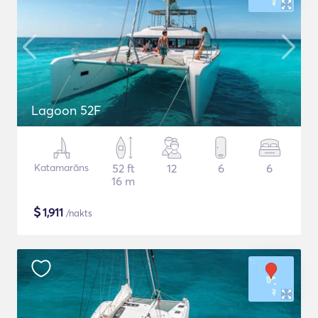
Lagoon 52F
Katamarāns
52 ft
12
6
6
16 m
$
1,911
/nakts