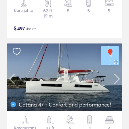
Buru jahta
62 ft
8
5
5
19 m
$
497
/nakts
Catana 47 - Confort and performance!
Katamarāns
47 ft
6
4
4