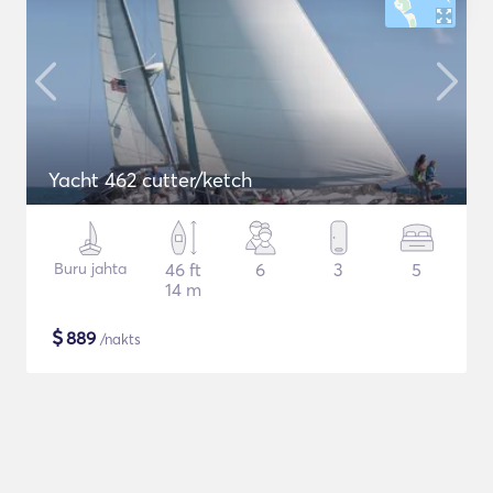
Yacht 462 cutter/ketch
Buru jahta
46 ft
6
3
5
14 m
$
889
/nakts