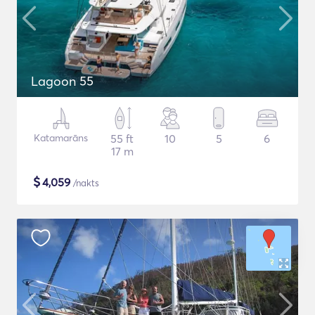
Lagoon 55
Katamarāns
55 ft
10
5
6
17 m
$
4,059
/nakts