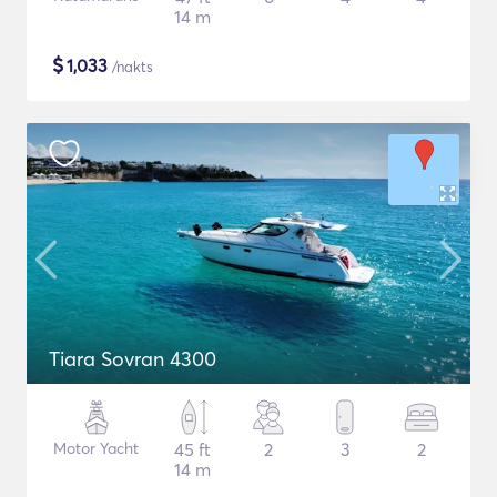
14 m
$
1,033
/nakts
Tiara Sovran 4300
Motor Yacht
45 ft
2
3
2
14 m