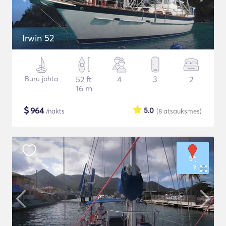
Irwin 52
Buru jahta
52 ft
4
3
2
16 m
$
964
5.0
/nakts
(8
atsauksmes
)