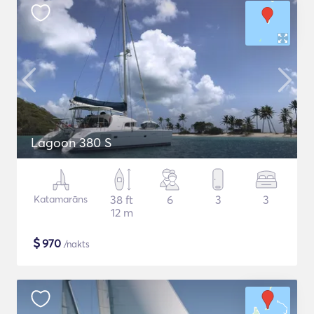
Lagoon 380 S
Katamarāns
38 ft
6
3
3
12 m
$
970
/nakts