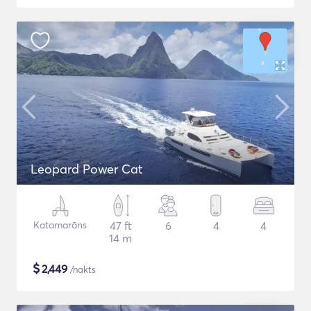
Leopard Power Cat
Katamarāns
47 ft
6
4
4
14 m
$
2,449
/nakts