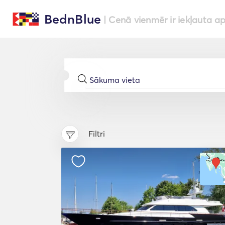
BednBlue
| Cenā vienmēr ir iekļauta a
Filtri