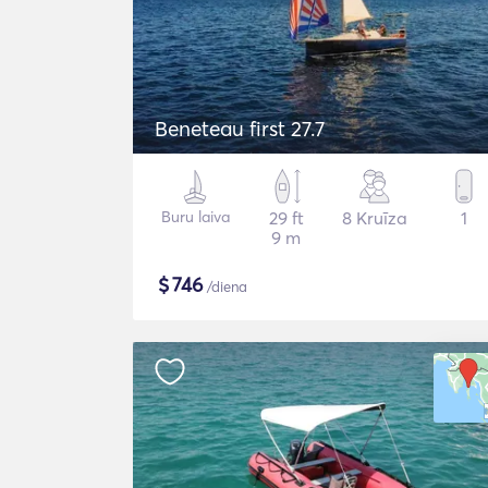
Beneteau first 27.7
Buru laiva
29 ft
8 Kruīza
1
9 m
$
746
/diena