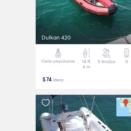
Dulkan 420
Cietie piepūšamie
14 ft
5 Kruīza
0
4 m
$
74
/diena