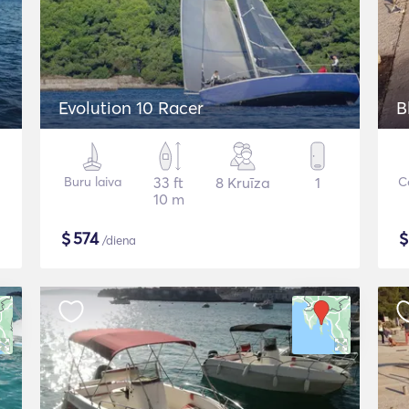
Evolution 10 Racer
B
Buru laiva
33 ft
8 Kruīza
1
C
10 m
$
574
/diena