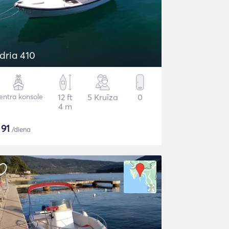
dria 410
entra konsole
12 ft
5 Kruīza
0
4 m
$
91
/diena