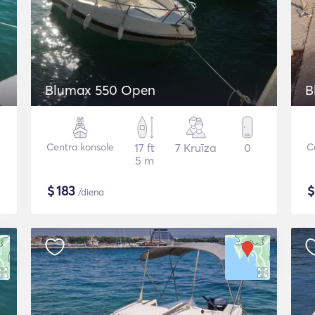
Blumax 550 Open
B
Centra konsole
17 ft
7 Kruīza
0
C
5 m
$
183
/diena