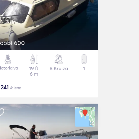
obbi 600
otorlaiva
19 ft
8 Kruīza
1
6 m
$
241
/diena