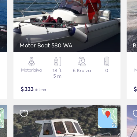
Motor Boat 580 WA
B
Motorlaiva
18 ft
6 Kruīza
0
M
5 m
$
333
/diena