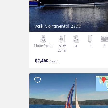
Valk Continental 2300
Motor Yacht
76 ft
4
2
3
23 m
$
2,460
/nakts