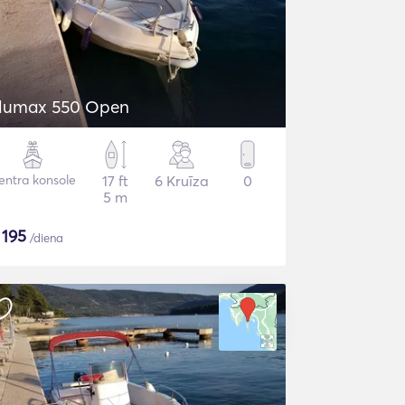
lumax 550 Open
entra konsole
17 ft
6 Kruīza
0
5 m
$
195
/diena