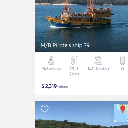
M/B Pirate's ship 79
Motorlaiva
79 ft
140 Kruīza
0
24 m
$
2,319
/diena