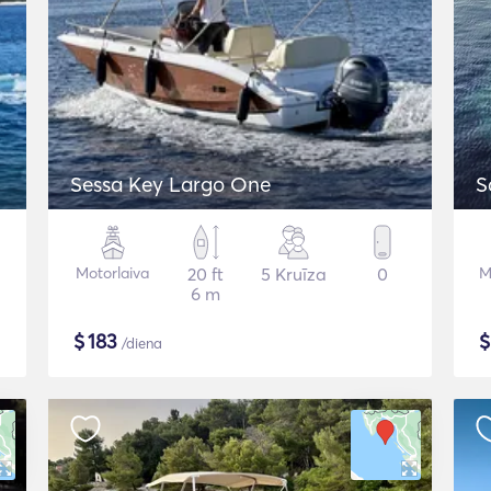
Sessa Key Largo One
S
Motorlaiva
20 ft
5 Kruīza
0
M
6 m
$
183
/diena