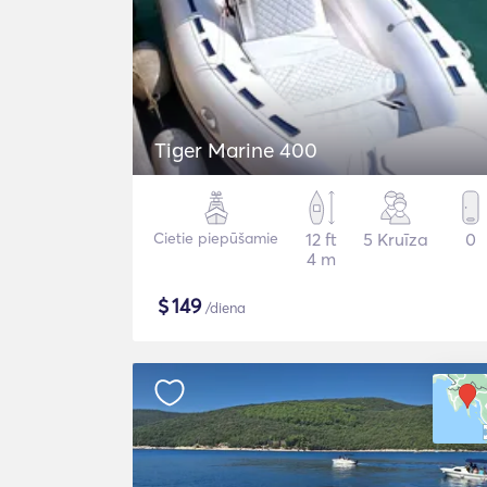
Tiger Marine 400
Cietie piepūšamie
12 ft
5 Kruīza
0
4 m
$
149
/diena