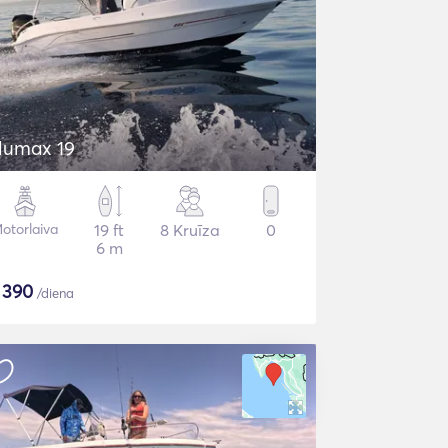
lumax 19
otorlaiva
19 ft
8 Kruīza
0
6 m
$
390
/diena