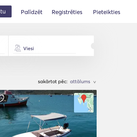
stu
Palīdzēt
Reģistrēties
Pieteikties
Viesi
sakārtot pēc:
>