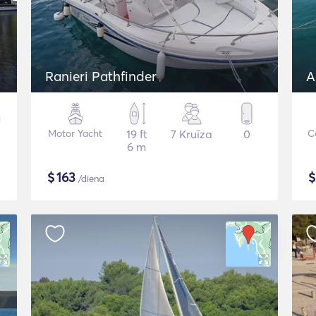
Ranieri Pathfinder
A
Motor Yacht
19 ft
7 Kruīza
0
C
6 m
$
163
/diena