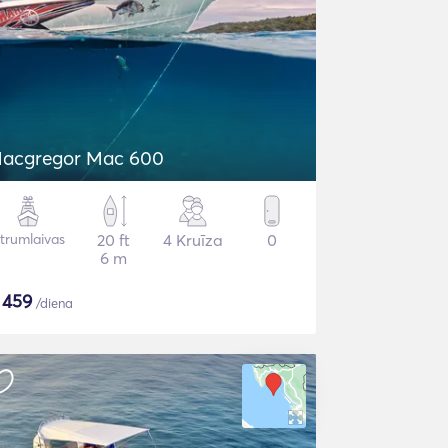
acgregor Mac 600
trumlaivas
20 ft
4 Kruīza
0
6 m
$
459
/diena