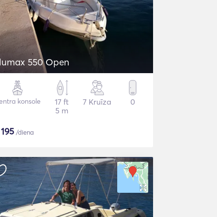
lumax 550 Open
entra konsole
17 ft
7 Kruīza
0
5 m
$
195
/diena