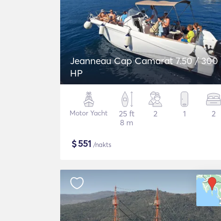
Jeanneau Cap Camarat 7.50 / 300
HP
Motor Yacht
25 ft
2
1
2
8 m
$
551
/nakts