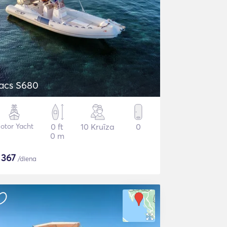
acs S680
otor Yacht
0 ft
10 Kruīza
0
0 m
$
367
/diena