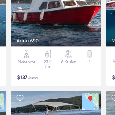
Adria 690
M
Motorlaiva
23 ft
8 Kruīza
1
Ā
7 m
$
137
/diena