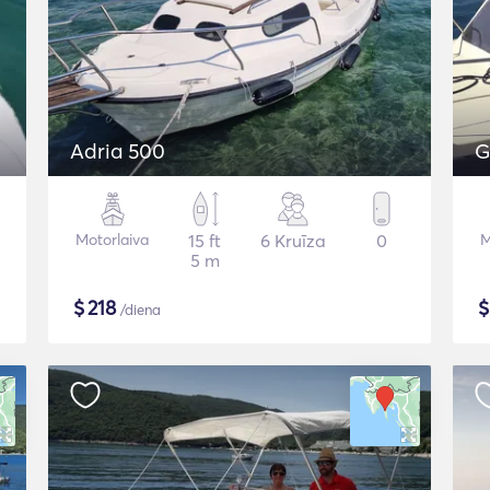
Adria 500
G
Motorlaiva
15 ft
6 Kruīza
0
M
5 m
$
218
/diena