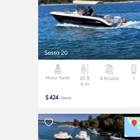
Sessa 20
Motor Yacht
20 ft
6 Kruīza
1
6 m
$
424
/diena