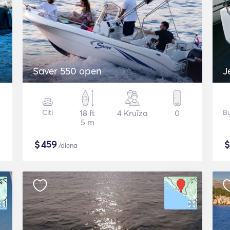
Saver 550 open
J
Citi
18 ft
4 Kruīza
0
Bu
5 m
$
459
/diena