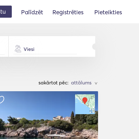
stu
Palīdzēt
Reģistrēties
Pieteikties
Viesi
sakārtot pēc:
>