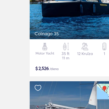
Colnago 35
Motor Yacht
35 ft
12 Kruīza
1
11 m
$
2,526
/diena