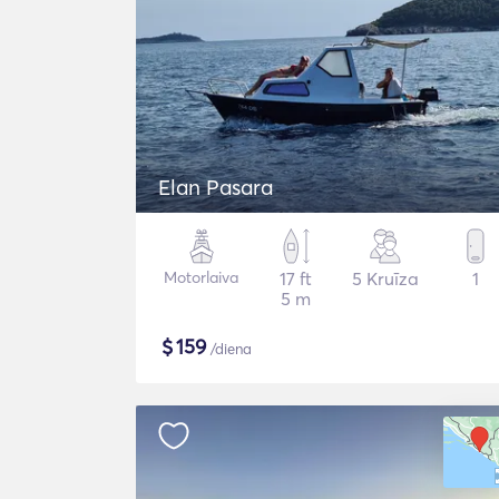
Elan Pasara
Motorlaiva
17 ft
5 Kruīza
1
5 m
$
159
/diena