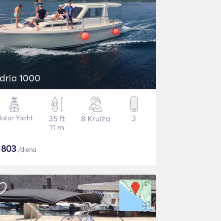
dria 1000
otor Yacht
35 ft
8 Kruīza
3
11 m
$
803
/diena