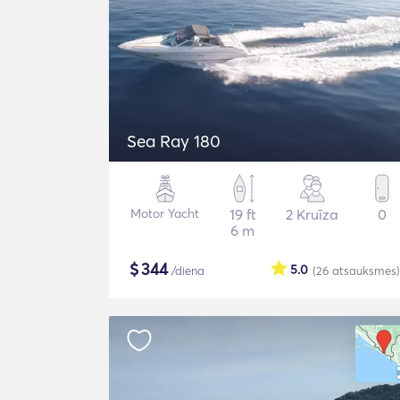
Sea Ray 180
Motor Yacht
19 ft
2 Kruīza
0
6 m
$
344
5.0
/diena
(26
atsauksmes
)