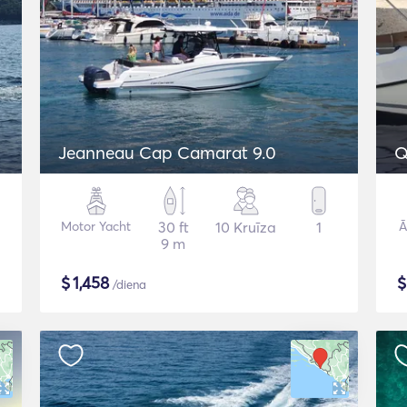
Jeanneau Cap Camarat 9.0
Q
Motor Yacht
30 ft
10 Kruīza
1
Ā
9 m
$
1,458
/diena