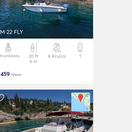
M 22 FLY
trumlaivas
20 ft
6 Kruīza
1
6 m
$
459
/diena