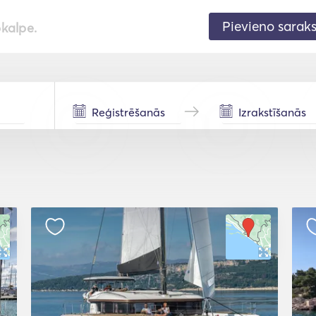
Pievieno sarak
pkalpe.