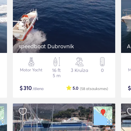
speedboat Dubrovnik
A
Motor Yacht
16 ft
3 Kruīza
0
M
5 m
$
310
5.0
/diena
(58
atsauksmes
)