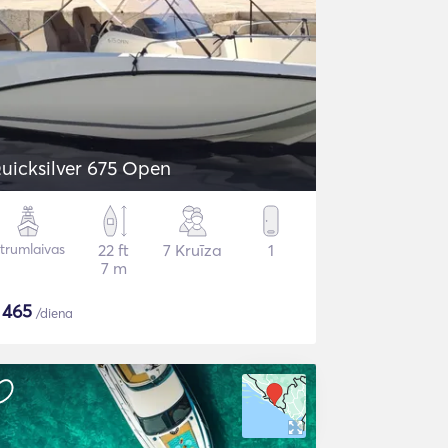
uicksilver 675 Open
trumlaivas
22 ft
7 Kruīza
1
7 m
$
465
/diena