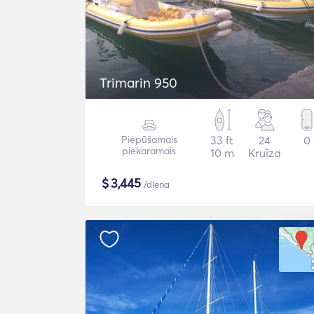
Trimarin 950
Piepūšamais
33 ft
24
0
piekaramais
10 m
Kruīza
$
3,445
/diena