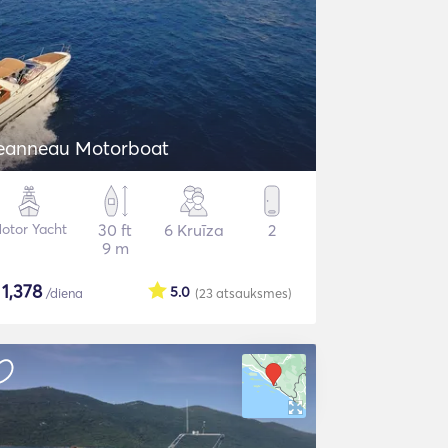
eanneau Motorboat
otor Yacht
30 ft
6 Kruīza
2
9 m
$
1,378
5.0
/diena
(23
atsauksmes
)