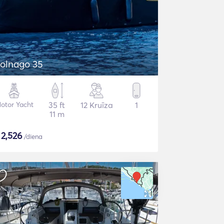
olnago 35
otor Yacht
35 ft
12 Kruīza
1
11 m
$
2,526
/diena