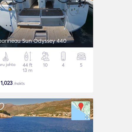
eanneau Sun Odyssey 440
ru jahta
44 ft
10
4
5
13 m
$
1,023
/nakts