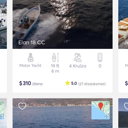
Elan 18 CC
J
Motor Yacht
19 ft
4 Kruīza
0
M
6 m
$
310
5.0
/diena
(27
atsauksmes
)