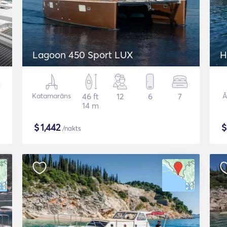
Lagoon 450 Sport LUX
H
Katamarāns
46 ft
12
6
7
Ā
14 m
$
1,442
/nakts