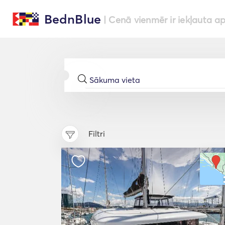
BednBlue
| Cenā vienmēr ir iekļauta a
Filtri