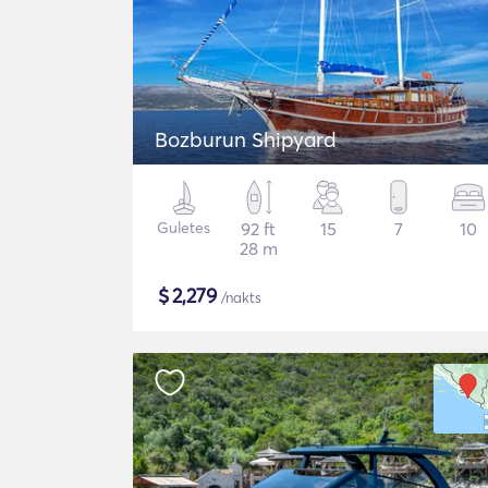
Bozburun Shipyard
Guletes
92 ft
15
7
10
28 m
$
2,279
/nakts