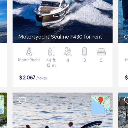
Motortyacht Sealine F430 for rent
C
Motor Yacht
44 ft
4
3
5
M
13 m
$
2,067
/nakts