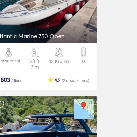
tlantic Marine 750 Open
otor Yacht
23 ft
12 Kruīza
0
7 m
$
803
4.9
/diena
(2
atsauksmes
)