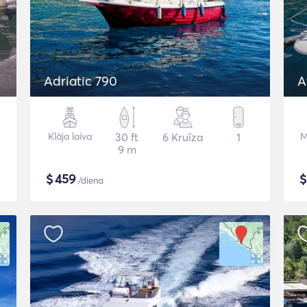
Adriatic 790
A
Klāja laiva
30 ft
6 Kruīza
1
M
9 m
$
459
/diena