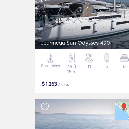
Jeanneau Sun Odyssey 490
Buru jahta
49 ft
11
5
6
15 m
$
1,263
/nakts