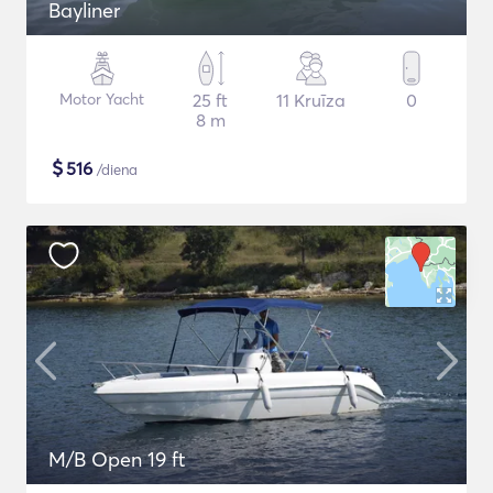
Bayliner
Motor Yacht
25 ft
11 Kruīza
0
8 m
$
516
/diena
M/B Open 19 ft