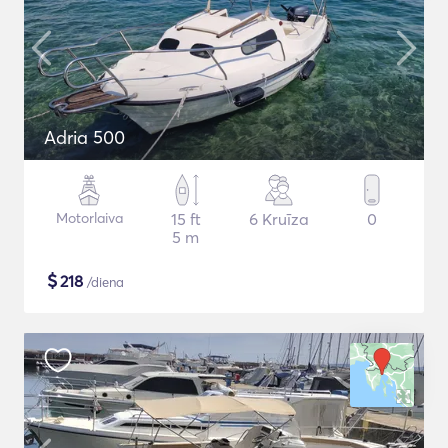
Adria 500
Motorlaiva
15 ft
6 Kruīza
0
5 m
$
218
/diena