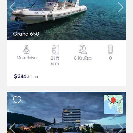
Grand 650
Motorlaiva
21 ft
8 Kruīza
0
6 m
$
344
/diena