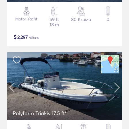
Motor Yacht
59 ft
80 Kruīza
0
18 m
$
2,297
/diena
Polyform Triakis 17.5 ft'