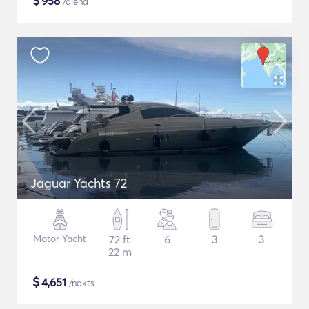
$
958
/diena
Jaguar Yachts 72
Motor Yacht
72 ft
6
3
3
22 m
$
4,651
/nakts