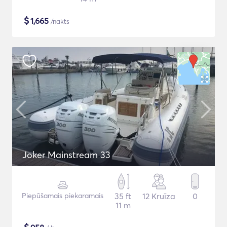
$
1,665
/nakts
Joker Mainstream 33
Piepūšamais piekaramais
35 ft
12 Kruīza
0
11 m