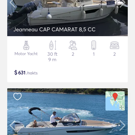
Jeanneau CAP CAMARAT 8,5 CC
Motor Yacht
30 ft
2
1
2
9 m
$
631
/nakts