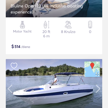
Bluline Open 19 (All-inclusive boating
experience)
Motor Yacht
20 ft
8 Kruīza
0
6 m
$
514
/diena