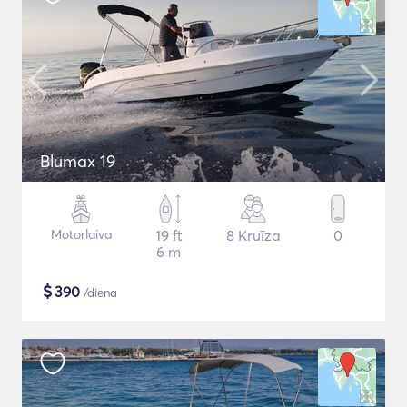
Blumax 19
Motorlaiva
19 ft
8 Kruīza
0
6 m
$
390
/diena