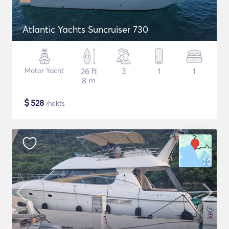
Atlantic Yachts Suncruiser 730
Motor Yacht
26 ft
3
1
1
8 m
$
528
/nakts