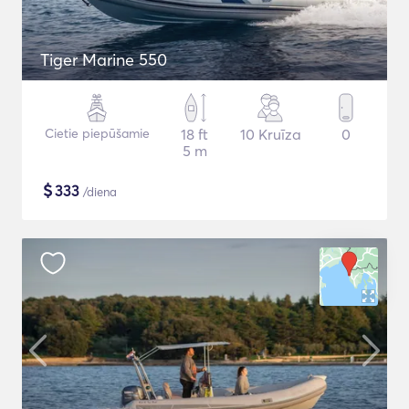
Tiger Marine 550
Cietie piepūšamie
18 ft
10 Kruīza
0
5 m
$
333
/diena