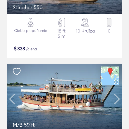
Stingher 550
Cietie piepūšamie
18 ft
10 Kruīza
0
5 m
$
333
/diena
M/B 59 ft