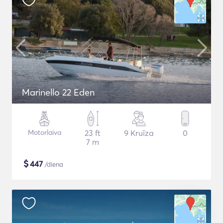
Marinello 22 Eden
Motorlaiva
23 ft
9 Kruīza
0
7 m
$
447
/diena