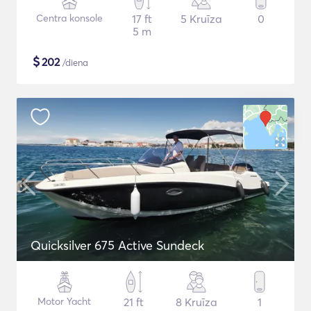
Centra konsole
17 ft
5 Kruīza
0
5 m
$
202
/diena
Quicksilver 675 Active Sundeck
Motor Yacht
21 ft
8 Kruīza
1