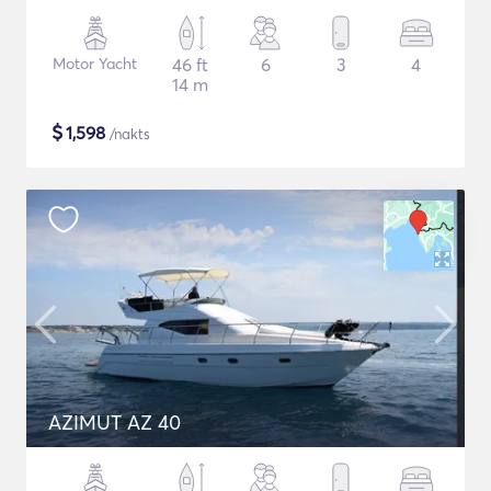
Motor Yacht
46 ft
6
3
4
14 m
$
1,598
/nakts
AZIMUT AZ 40