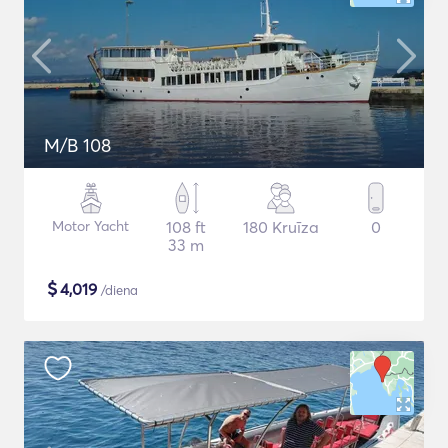
M/B 108
Motor Yacht
108 ft
180 Kruīza
0
33 m
$
4,019
/diena