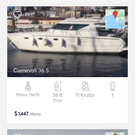
Carnevali 36 S
Motor Yacht
36 ft
11 Kruīza
1
11 m
$
1,447
/diena