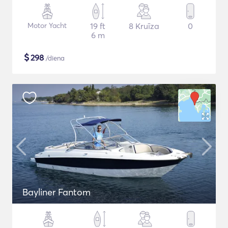
Motor Yacht
19 ft
8 Kruīza
0
6 m
$
298
/diena
Bayliner Fantom