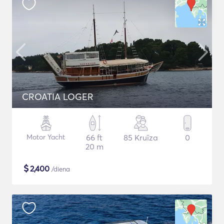
CROATIA LOGER
Motor Yacht
66 ft
85 Kruīza
0
20 m
$
2,400
/diena