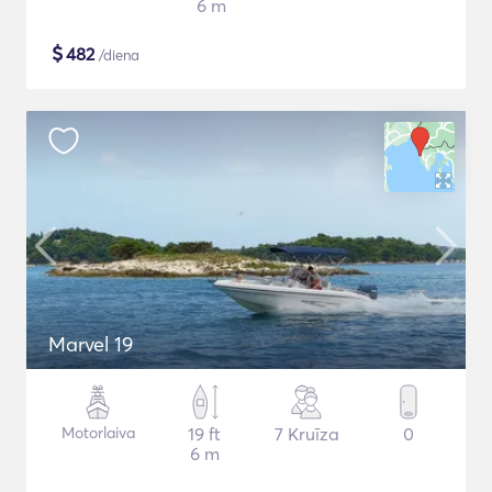
6 m
$
482
/diena
Marvel 19
Motorlaiva
19 ft
7 Kruīza
0
6 m