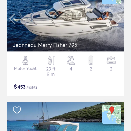
Jeanneau Merry Fisher 795
Motor Yacht
29 ft
4
2
2
9 m
$
453
/nakts