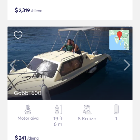
$
2,319
/diena
Gobbi 600
Motorlaiva
19 ft
8 Kruīza
1
6 m
$
241
/diena