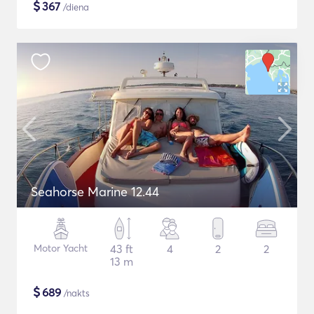
$
367
/diena
Seahorse Marine 12.44
Motor Yacht
43 ft
4
2
2
13 m
$
689
/nakts