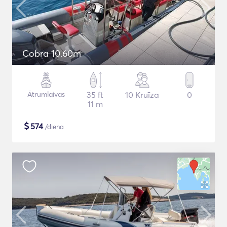
Cobra 10.60m
Ātrumlaivas
35 ft
10 Kruīza
0
11 m
$
574
/diena