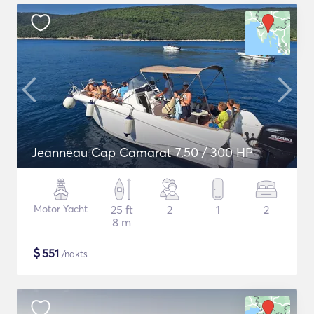
Jeanneau Cap Camarat 7.50 / 300 HP
Motor Yacht
25 ft
2
1
2
8 m
$
551
/nakts