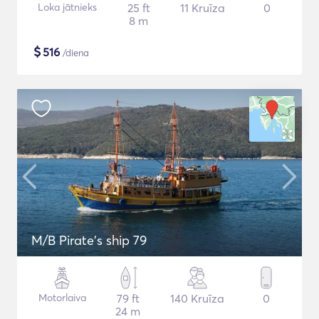
Loka jātnieks
25 ft
11 Kruīza
0
8 m
$
516
/diena
M/B Pirate's ship 79
Motorlaiva
79 ft
140 Kruīza
0
24 m