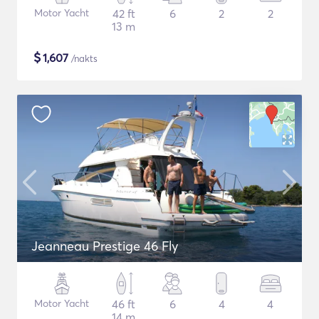
Motor Yacht
42 ft
6
2
2
13 m
$
1,607
/nakts
Jeanneau Prestige 46 Fly
Motor Yacht
46 ft
6
4
4
14 m