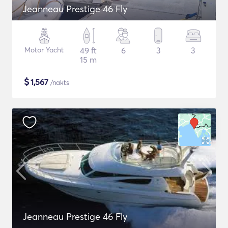
Jeanneau Prestige 46 Fly
Motor Yacht
49 ft
6
3
3
15 m
$
1,567
/nakts
Jeanneau Prestige 46 Fly