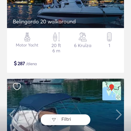
Belingardo 20 walkaround
Motor Yacht
20 ft
6 Kruīza
1
6 m
$
287
/diena
Filtri