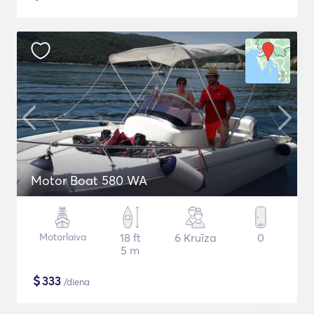
Motor Boat 580 WA
Motorlaiva
18 ft
6 Kruīza
0
5 m
$
333
/diena