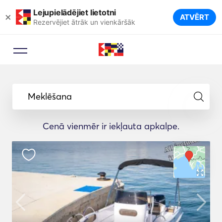
Lejupielādējiet lietotni
×
ATVĒRT
Rezervējiet ātrāk un vienkāršāk
Meklēšana
Cenā vienmēr ir iekļauta apkalpe.