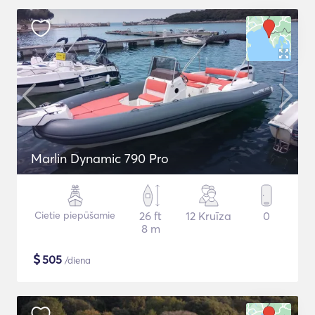
Marlin Dynamic 790 Pro
Cietie piepūšamie
26 ft
12 Kruīza
0
8 m
$
505
/diena