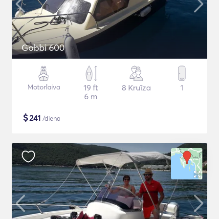
Gobbi 600
Motorlaiva
19 ft
8 Kruīza
1
6 m
$
241
/diena