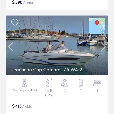
$
390
/diena
Jeanneau Cap Camarat 7.5 WA-2
Pastaiga apkārt
25 ft
2
1
1
8 m
$
413
/nakts