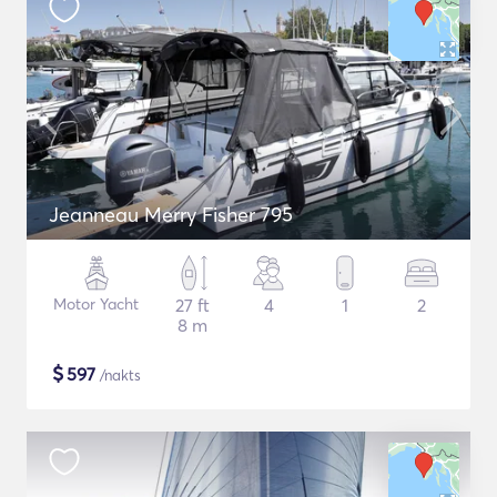
Jeanneau Merry Fisher 795
Motor Yacht
27 ft
4
1
2
8 m
$
597
/nakts