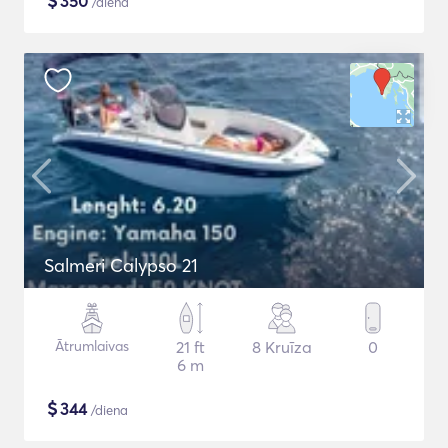
$
350
/diena
Salmeri Calypso 21
Ātrumlaivas
21 ft
8 Kruīza
0
6 m
$
344
/diena