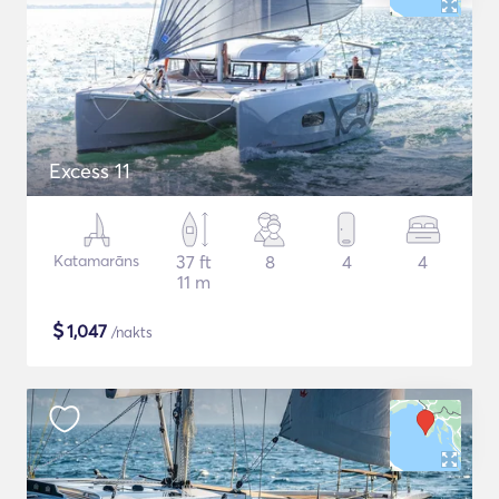
Excess 11
Katamarāns
37 ft
8
4
4
11 m
$
1,047
/nakts