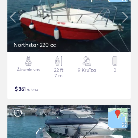
Northstar 220 cc
Ātrumlaivas
22 ft
9 Kruīza
0
7 m
$
361
/diena