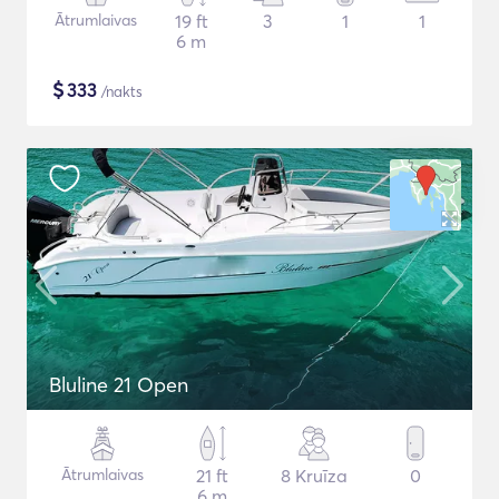
Ātrumlaivas
19 ft
3
1
1
6 m
$
333
/nakts
Bluline 21 Open
Ātrumlaivas
21 ft
8 Kruīza
0
6 m