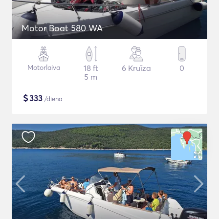
Motor Boat 580 WA
Motorlaiva
18 ft
6 Kruīza
0
5 m
$
333
/diena