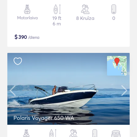
Motorlaiva
19 ft
8 Kruīza
0
6 m
$
390
/diena
Polaris Voyager 650 WA