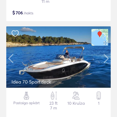
11 m
$
706
/nakts
Idea 70 Sportdeck
Pastaiga apkārt
23 ft
10 Kruīza
1
7 m