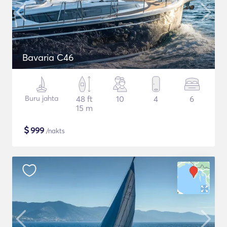
Bavaria C46
Buru jahta
48 ft
10
4
6
15 m
$
999
/nakts