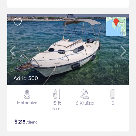
Adria 500
Motorlaiva
15 ft
6 Kruīza
0
5 m
$
218
/diena