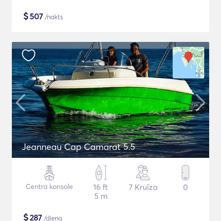
$
507
/nakts
Jeanneau Cap Camarat 5.5
Centra konsole
16 ft
7 Kruīza
0
5 m
$
287
/diena