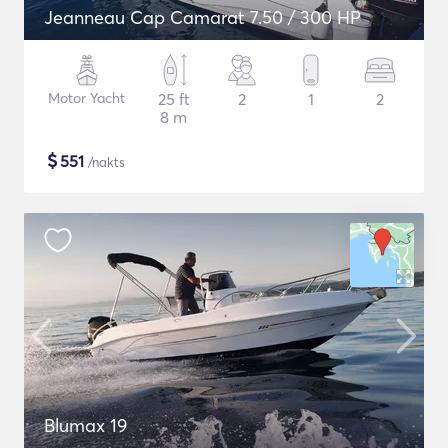
Jeanneau Cap Camarat 7.50 / 300 HP
Motor Yacht
25 ft
2
1
2
8 m
$
551
/nakts
Blumax 19