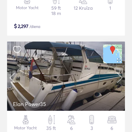
Motor Yacht
59 ft
12 Kruīza
1
18 m
$
2,297
/diena
Elan Power35
Motor Yacht
35 ft
6
3
6