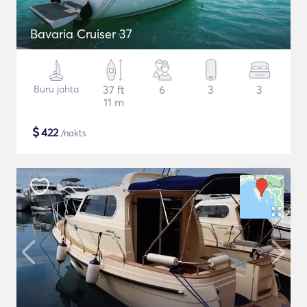
Bavaria Cruiser 37
Buru jahta
37 ft
6
3
3
11 m
$
422
/nakts