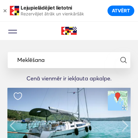
Lejupielādējiet lietotni
×
ATVĒRT
Rezervējiet ātrāk un vienkāršāk
Meklēšana
Cenā vienmēr ir iekļauta apkalpe.