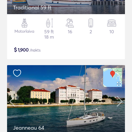
Traditional 59 ft
Motorlaiva
59 ft
16
2
10
18 m
$
1,900
/nakts
Jeanneau 64