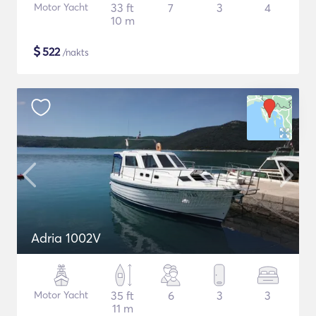
Motor Yacht
33 ft
7
3
4
10 m
$
522
/nakts
Adria 1002V
Motor Yacht
35 ft
6
3
3
11 m