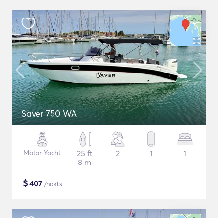
Saver 750 WA
Motor Yacht
25 ft
2
1
1
8 m
$
407
/nakts