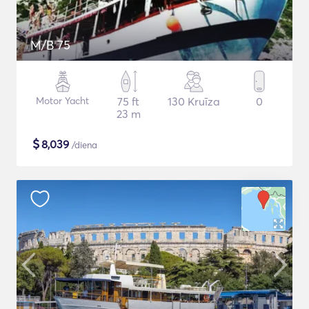
M/B 75
Motor Yacht
75 ft
130 Kruīza
0
23 m
$
8,039
/diena