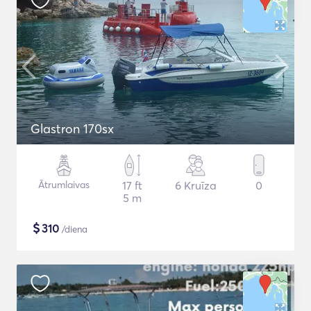
Glastron 170sx
Ātrumlaivas
17 ft
6 Kruīza
0
5 m
$
310
/diena