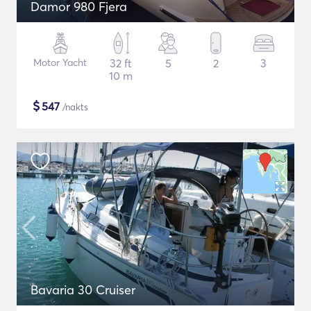
Damor 980 Fjera
Motor Yacht
32 ft
5
2
3
10 m
$
547
/nakts
Bavaria 30 Cruiser