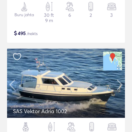
Buru jahta
30 ft
6
2
3
9 m
$
495
/nakts
SAS Vektor Adria 1002