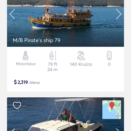
M/B Pirate's ship 79
Motorlaiva
79 ft
140 Kruīza
0
24 m
$
2,319
/diena