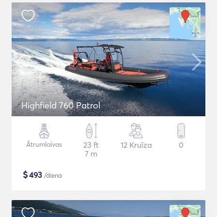
Highfield 760 Patrol
Ātrumlaivas
23 ft
12 Kruīza
0
7 m
$
493
/diena