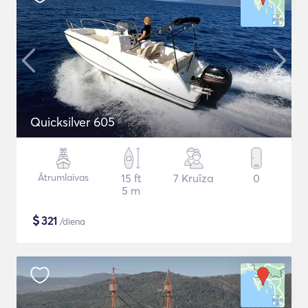
Quicksilver 605
Ātrumlaivas
15 ft
7 Kruīza
0
5 m
$
321
/diena