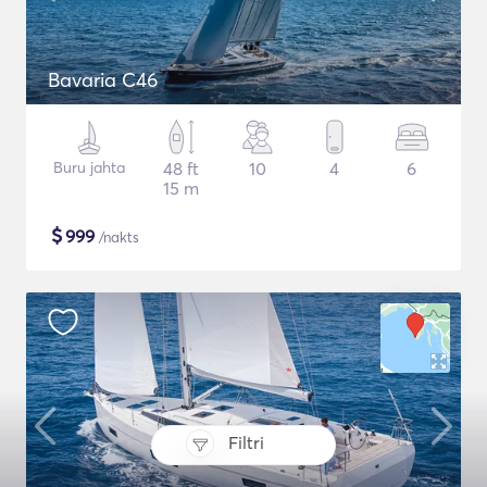
Bavaria C46
Buru jahta
48 ft
10
4
6
15 m
$
999
/nakts
Filtri