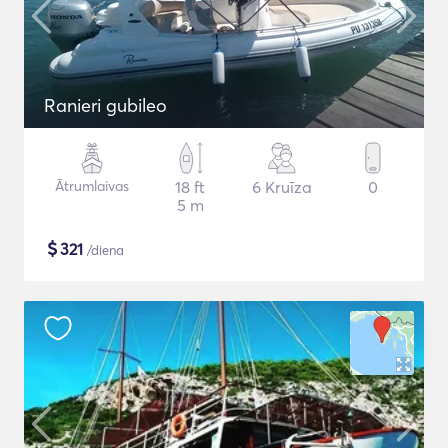
Ranieri gubileo
Ātrumlaivas
18 ft
6 Kruīza
0
5 m
$
321
/diena