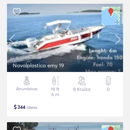
Navalplastica emy 19
Ātrumlaivas
19 ft
8 Kruīza
0
6 m
$
344
/diena