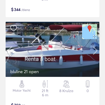
$
344
/diena
bluline 21 open
Motor Yacht
21 ft
8 Kruīza
0
6 m