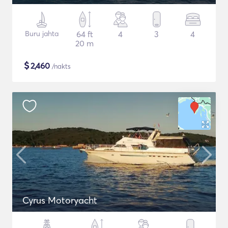
Buru jahta
64 ft
4
3
4
20 m
$
2,460
/nakts
Cyrus Motoryacht