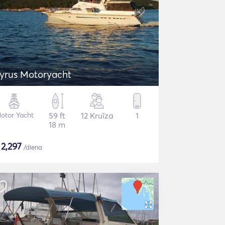
yrus Motoryacht
otor Yacht
59 ft
12 Kruīza
1
18 m
$
2,297
/diena