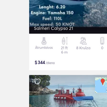
Salmeri Calypso 21
Ātrumlaivas
21 ft
8 Kruīza
0
6 m
$
344
/diena