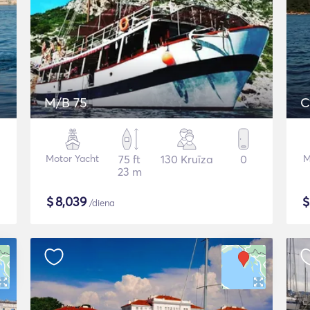
M/B 75
C
Motor Yacht
75 ft
130 Kruīza
0
M
23 m
$
8,039
/diena