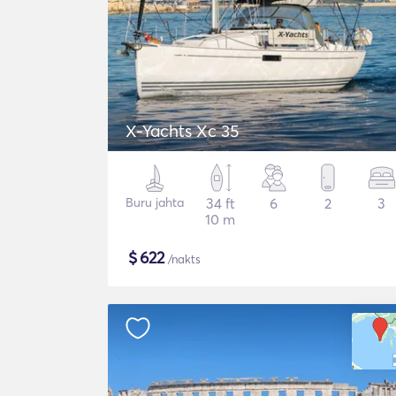
X-Yachts Xc 35
Buru jahta
34 ft
6
2
3
10 m
$
622
/nakts