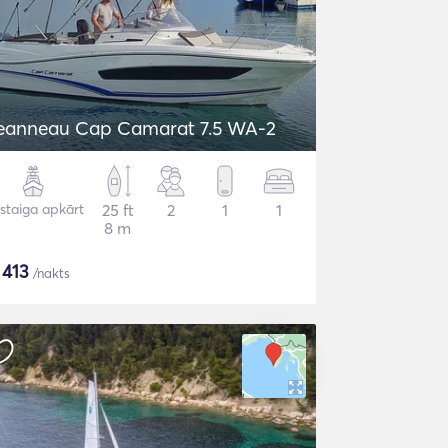
eanneau Cap Camarat 7.5 WA-2
staiga apkārt
25 ft
2
1
1
8 m
$
413
/nakts