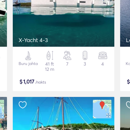
X-Yacht 4-3
L
Buru jahta
41 ft
7
3
4
K
12 m
$
1,017
/nakts