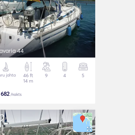
avaria 44
ru jahta
46 ft
9
4
5
14 m
$
682
/nakts