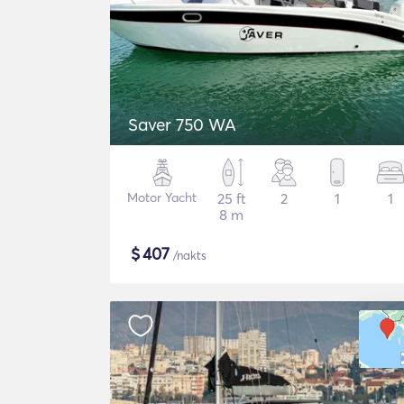
Saver 750 WA
Motor Yacht
25 ft
2
1
1
8 m
$
407
/nakts