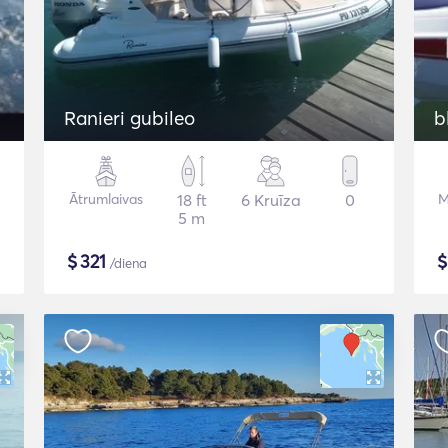
Ranieri gubileo
b
Ātrumlaivas
18 ft
6 Kruīza
0
M
5 m
$
321
/diena