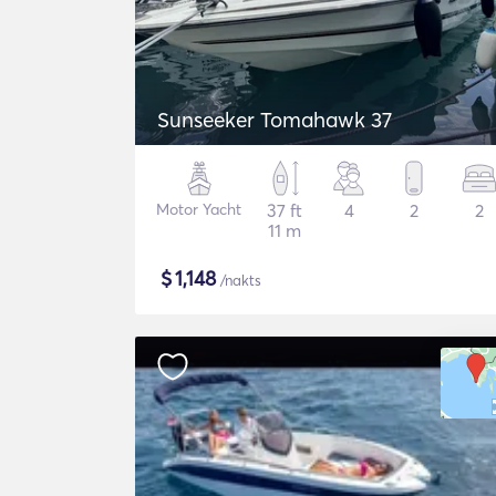
Sunseeker Tomahawk 37
Motor Yacht
37 ft
4
2
2
11 m
$
1,148
/nakts