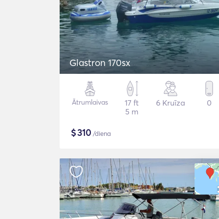
Glastron 170sx
Ātrumlaivas
17 ft
6 Kruīza
0
5 m
$
310
/diena