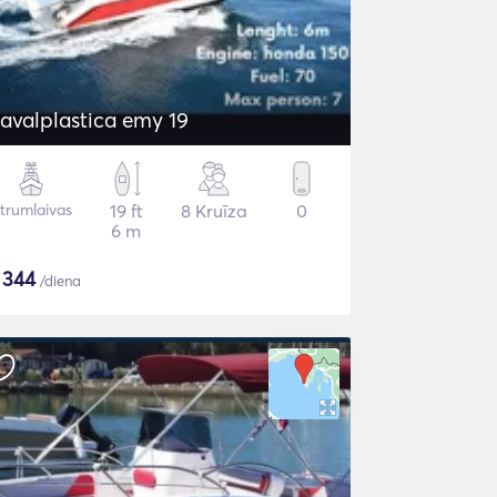
avalplastica emy 19
trumlaivas
19 ft
8 Kruīza
0
6 m
$
344
/diena