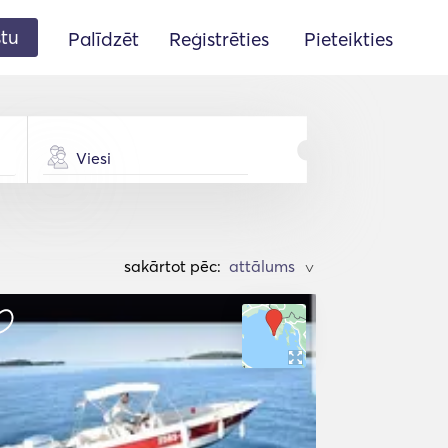
stu
Palīdzēt
Reģistrēties
Pieteikties
Viesi
sakārtot pēc:
>