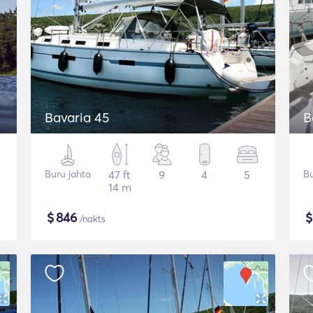
Bavaria 45
B
Buru jahta
47 ft
9
4
5
Bu
14 m
$
846
/nakts