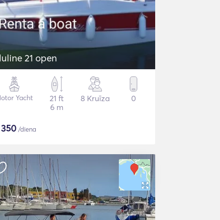
luline 21 open
otor Yacht
21 ft
8 Kruīza
0
6 m
$
350
/diena