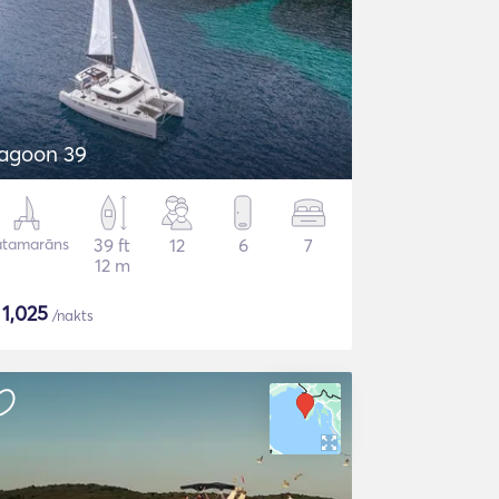
agoon 39
atamarāns
39 ft
12
6
7
12 m
$
1,025
/nakts