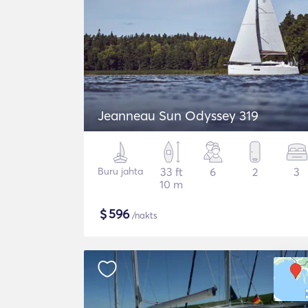
Jeanneau Sun Odyssey 319
Buru jahta
33 ft
6
2
3
10 m
$
596
/nakts