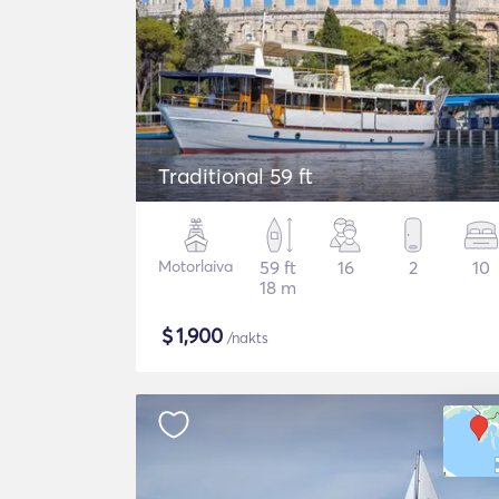
Traditional 59 ft
Motorlaiva
59 ft
16
2
10
18 m
$
1,900
/nakts