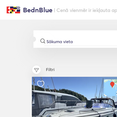
BednBlue
| Cenā vienmēr ir iekļauta a
Filtri