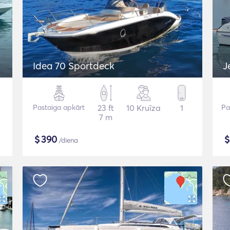
Idea 70 Sportdeck
J
Pastaiga apkārt
23 ft
10 Kruīza
1
Pa
7 m
$
390
/diena