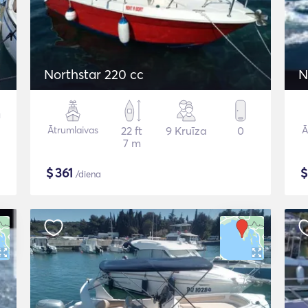
Northstar 220 cc
N
Ātrumlaivas
22 ft
9 Kruīza
0
Ā
7 m
$
361
/diena