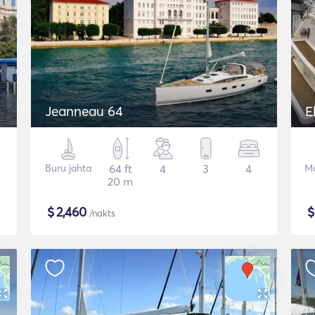
Jeanneau 64
E
Buru jahta
64 ft
4
3
4
Mo
20 m
$
2,460
/nakts