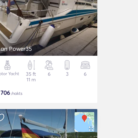
lan Power35
tor Yacht
35 ft
6
3
6
11 m
$
706
/nakts