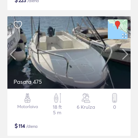
$
223
/diena
Pasara 475
Motorlaiva
18 ft
6 Kruīza
0
5 m
$
114
/diena