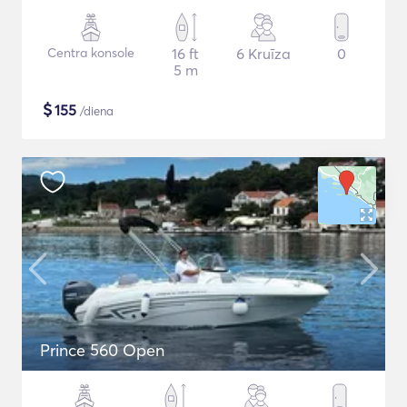
Centra konsole
16 ft
6 Kruīza
0
5 m
$
155
/diena
Prince 560 Open