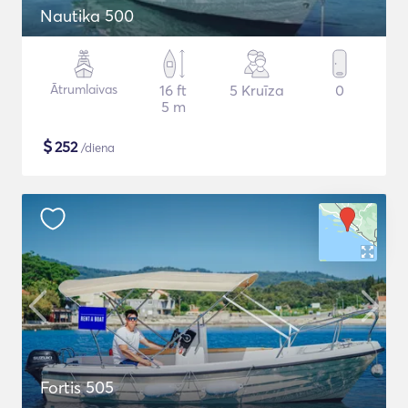
Nautika 500
Ātrumlaivas
16 ft
5 Kruīza
0
5 m
$
252
/diena
Fortis 505