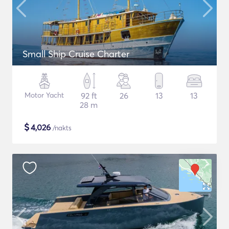
Small Ship Cruise Charter
Motor Yacht
92 ft
26
13
13
28 m
$
4,026
/nakts