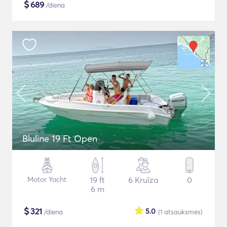
$
689
/diena
Bluline 19 Ft Open
Motor Yacht
19 ft
6 Kruīza
0
6 m
$
321
5.0
/diena
(1
atsauksmes
)