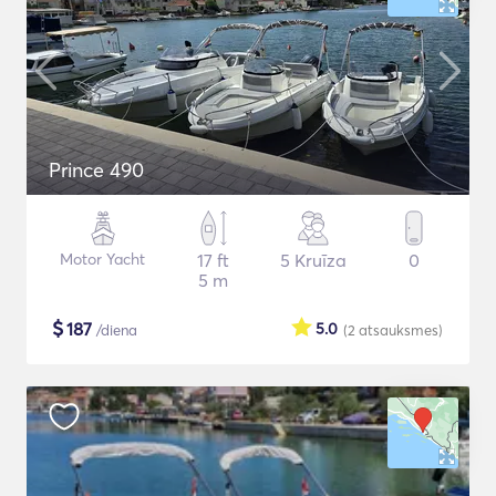
Prince 490
Motor Yacht
17 ft
5 Kruīza
0
5 m
$
187
5.0
/diena
(2
atsauksmes
)