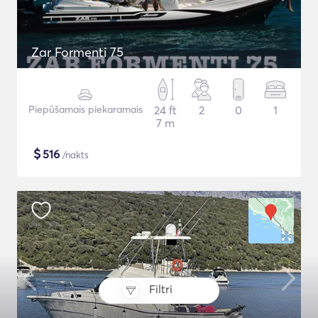
Zar Formenti 75
Piepūšamais piekaramais
24 ft
2
0
1
7 m
$
516
/nakts
Filtri