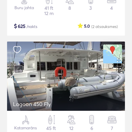
Buru jahta
41 ft
8
3
4
12 m
$
625
5.0
/nakts
(2
atsauksmes
)
Lagoon 450 Fly
Katamarāns
45 ft
12
6
7