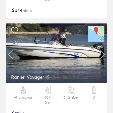
$
344
/diena
Ranieri Voyager 19
Ātrumlaivas
19 ft
7 Kruīza
0
6 m