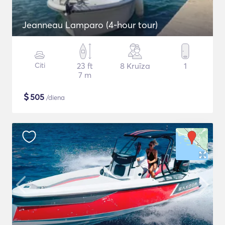
Jeanneau Lamparo (4-hour tour)
Citi
23 ft
8 Kruīza
1
7 m
$
505
/diena