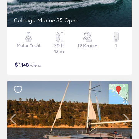
Colnago Marine 35 Open
Motor Yacht
39 ft
12 Kruīza
1
12 m
$
1,148
/diena