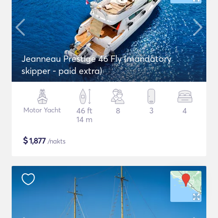
Jeanneau Prestige 46 Fly (mandatory
skipper - paid extra)
Motor Yacht
46 ft
8
3
4
14 m
$
1,877
/nakts