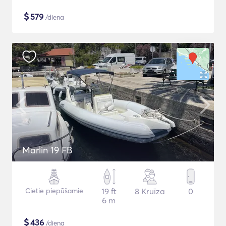
$
579
/diena
Marlin 19 FB
Cietie piepūšamie
19 ft
8 Kruīza
0
6 m
$
436
/diena