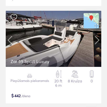
Zar 59 Sport Luxury
Piepūšamais piekaramais
20 ft
8 Kruīza
0
6 m
$
442
/diena