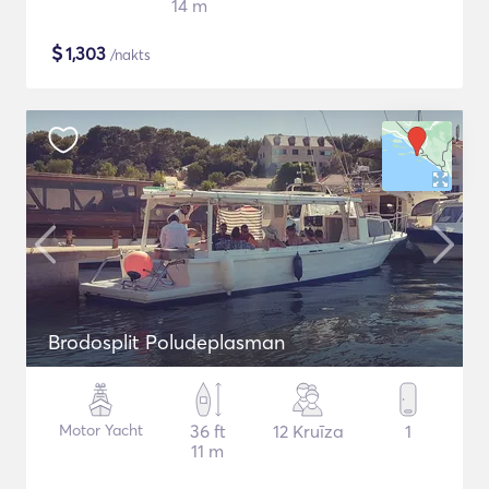
14 m
$
1,303
/nakts
Brodosplit Poludeplasman
Motor Yacht
36 ft
12 Kruīza
1
11 m