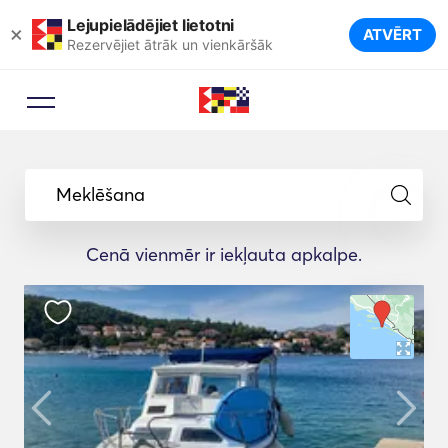
Lejupielādējiet lietotni
×
ATVĒRT
Rezervējiet ātrāk un vienkāršāk
Meklēšana
Cenā vienmēr ir iekļauta apkalpe.