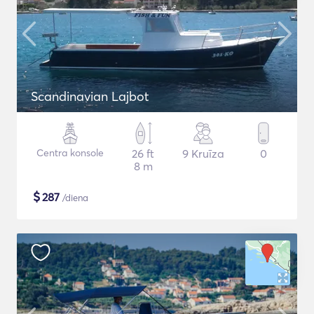
Scandinavian Lajbot
Centra konsole
26 ft
9 Kruīza
0
8 m
$
287
/diena