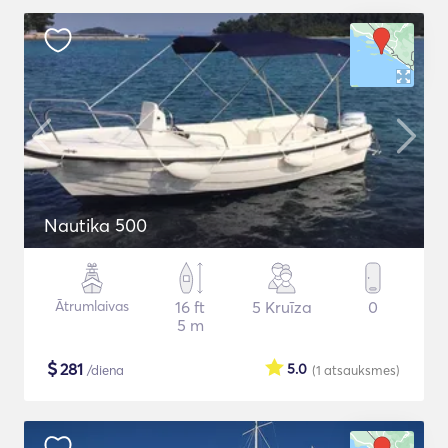
Nautika 500
Ātrumlaivas
16 ft
5 Kruīza
0
5 m
$
281
5.0
/diena
(1
atsauksmes
)