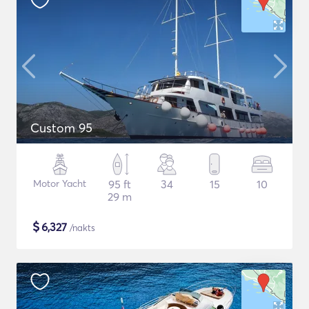
Custom 95
Motor Yacht
95 ft
34
15
10
29 m
$
6,327
/nakts