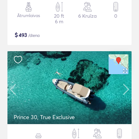
Ātrumlaivas
20 ft
6 Kruīza
0
6 m
$
493
/diena
Prince 30, True Exclusive