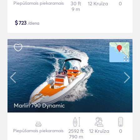
Piepūšamais piekaramais
30 ft
12 Kruīza
0
9 m
$
723
/diena
Marlin 790 Dynamic
Piepūšamais piekaramais
2592 ft
12 Kruīza
0
790 m