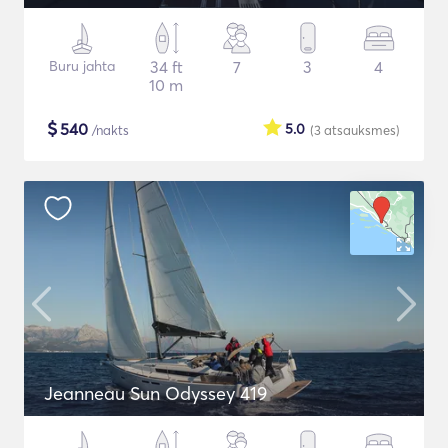
Buru jahta
34 ft
7
3
4
10 m
$
540
5.0
/nakts
(3
atsauksmes
)
Jeanneau Sun Odyssey 419