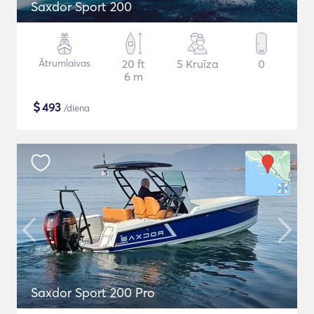
Saxdor Sport 200
Ātrumlaivas
20 ft
5 Kruīza
0
6 m
$
493
/diena
Saxdor Sport 200 Pro