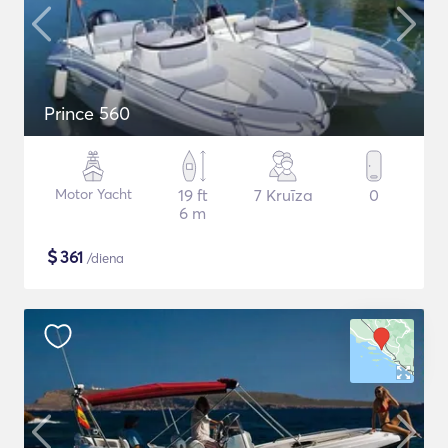
Prince 560
Motor Yacht
19 ft
7 Kruīza
0
6 m
$
361
/diena