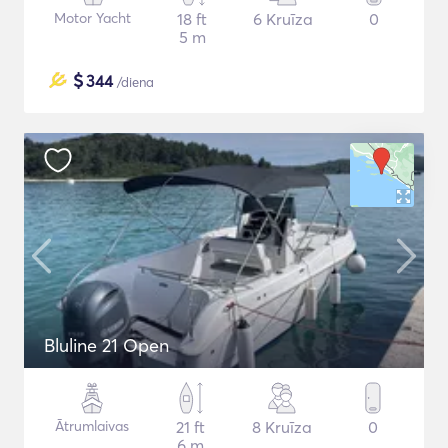
Motor Yacht
18 ft
6 Kruīza
0
5 m
$
344
/diena
Bluline 21 Open
Ātrumlaivas
21 ft
8 Kruīza
0
6 m