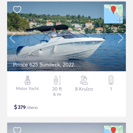
Prince 625 Sundeck, 2022.
Motor Yacht
20 ft
8 Kruīza
1
6 m
$
379
/diena