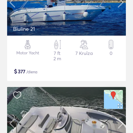
Bluline 21
Motor Yacht
7 ft
7 Kruīza
0
2 m
$
377
/diena