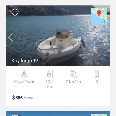
Kay largo 19
Motor Yacht
20 ft
7 Kruīza
0
6 m
$
356
/diena