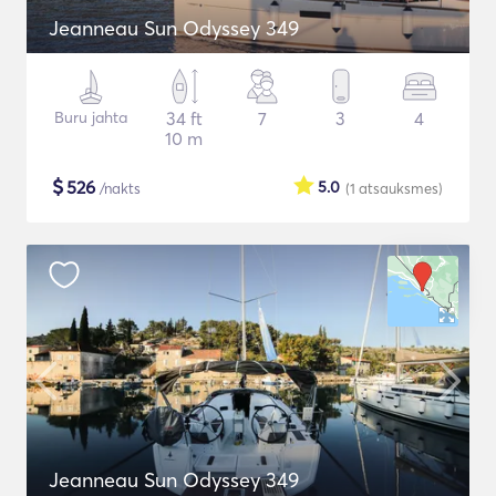
Jeanneau Sun Odyssey 349
Buru jahta
34 ft
7
3
4
10 m
$
526
5.0
/nakts
(1
atsauksmes
)
Jeanneau Sun Odyssey 349