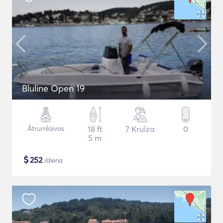
Bluline Open 19
Ātrumlaivas
18 ft
7 Kruīza
0
5 m
$
252
/diena