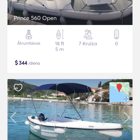
Prince 560 Open
Ātrumlaivas
18 ft
7 Kruīza
0
5 m
$
344
/diena