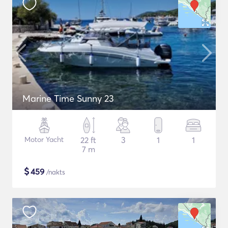
Marine Time Sunny 23
Motor Yacht
22 ft
3
1
1
7 m
$
459
/nakts