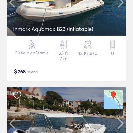
Inmark Aquamax B23 (inflatable)
Cietie piepūšamie
23 ft
12 Kruīza
0
7 m
$
268
/diena