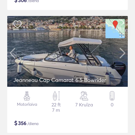
$
306
/diena
Jeanneau Cap Camarat 6.5 Bowrider
Motorlaiva
22 ft
7 Kruīza
0
7 m
$
356
/diena