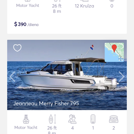
Motor Yacht
26 ft
12 Kruīza
0
8 m
$
390
/diena
Jeanneau Merry Fisher 795
Motor Yacht
26 ft
4
1
2
8 m