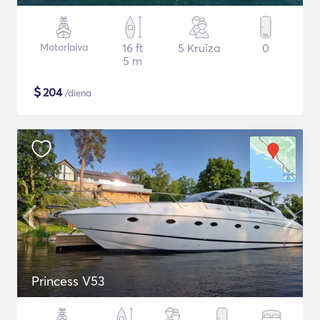
Motorlaiva
16 ft
5 Kruīza
0
5 m
$
204
/diena
Princess V53