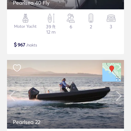
Pearlsea 40 Fly
Motor Yacht
39 ft
6
2
3
12 m
$
967
/nakts
Pearlsea 22