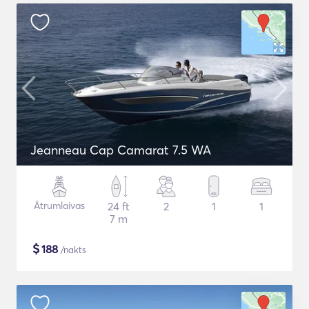
Jeanneau Cap Camarat 7.5 WA
Ātrumlaivas
24 ft
2
1
1
7 m
$
188
/nakts