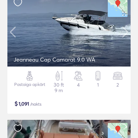
Jeanneau Cap Camarat 9.0 WA
Pastaiga apkārt
30 ft
4
1
2
9 m
$
1,091
/nakts