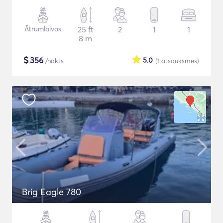
Ātrumlaivas
25 ft
2
1
1
8 m
$
356
5.0
/nakts
(1
atsauksmes
)
Brig Eagle 780