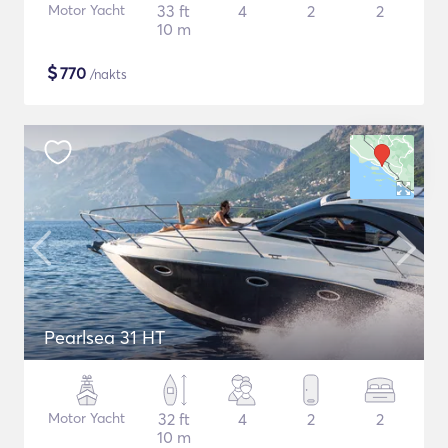
Motor Yacht
33 ft
4
2
2
10 m
$
770
/nakts
Pearlsea 31 HT
Motor Yacht
32 ft
4
2
2
10 m