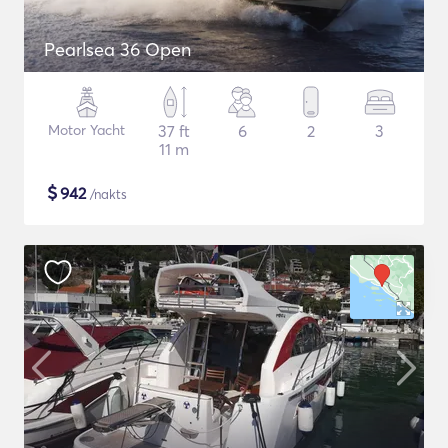
Pearlsea 36 Open
Motor Yacht
37 ft
6
2
3
11 m
$
942
/nakts