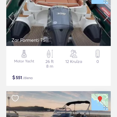
Zar Formenti 75
Motor Yacht
26 ft
12 Kruīza
0
8 m
$
551
/diena