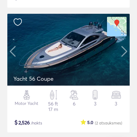
Yacht 56 Coupe
Motor Yacht
56 ft
6
3
3
17 m
$
2,526
5.0
/nakts
(2
atsauksmes
)