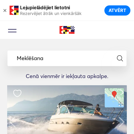
Lejupielādējiet lietotni
×
ATVĒRT
Rezervējiet ātrāk un vienkāršāk
Meklēšana
Cenā vienmēr ir iekļauta apkalpe.