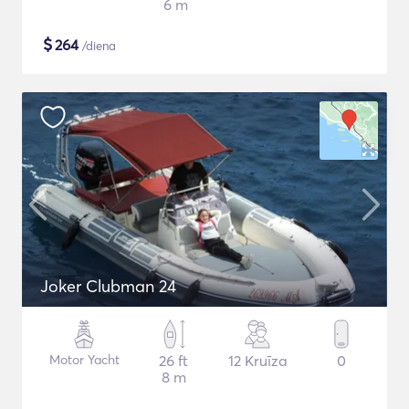
6 m
$
264
/diena
Joker Clubman 24
Motor Yacht
26 ft
12 Kruīza
0
8 m