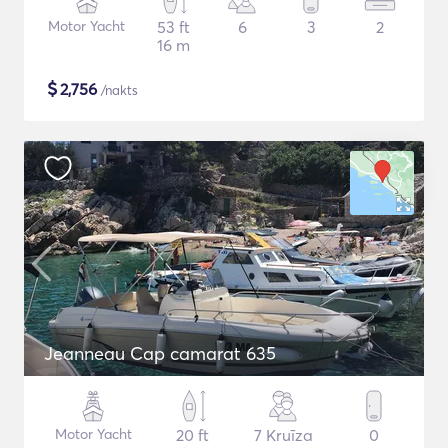
Motor Yacht
53 ft
6
3
2
16 m
$
2,756
/nakts
Jeanneau Cap camarat 635
Motor Yacht
20 ft
7 Kruīza
0