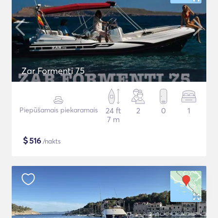
Zar Formenti 75
Piepūšamais piekaramais
24 ft
2
0
1
7 m
$
516
/nakts