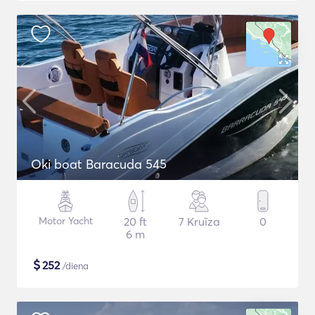
Oki boat Baracuda 545
Motor Yacht
20 ft
7 Kruīza
0
6 m
$
252
/diena