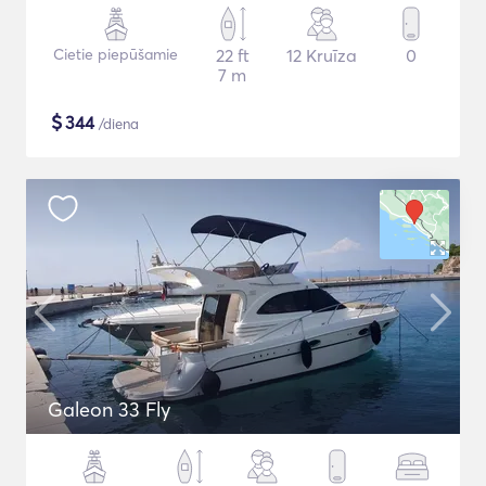
Cietie piepūšamie
22 ft
12 Kruīza
0
7 m
$
344
/diena
Galeon 33 Fly