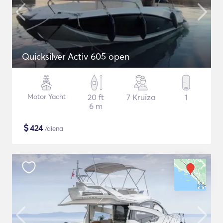
Quicksilver Activ 605 open
Motor Yacht
20 ft
7 Kruīza
1
6 m
$
424
/diena