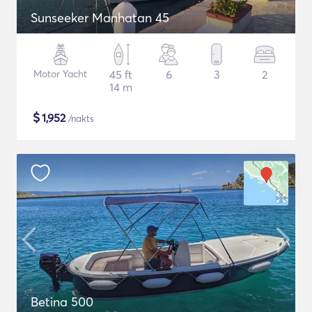
Sunseeker Manhatan 45
Motor Yacht
45 ft
6
3
2
14 m
$
1,952
/nakts
Betina 500