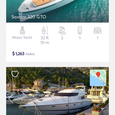
Saxdor 320 GTO
Motor Yacht
32 ft
2
1
1
10 m
$
1,263
/nakts