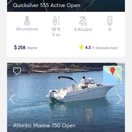
Quicksilver 555 Active Open
Ātrumlaivas
18 ft
6 Kruīza
0
5 m
$
258
4.3
/diena
(1
atsauksmes
)
Atlantic Marine 750 Open