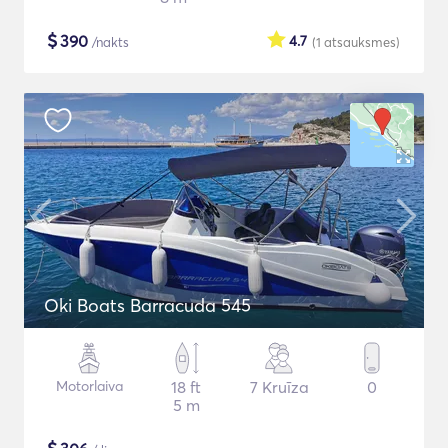
$
390
4.7
/nakts
(1
atsauksmes
)
Oki Boats Barracuda 545
Motorlaiva
18 ft
7 Kruīza
0
5 m