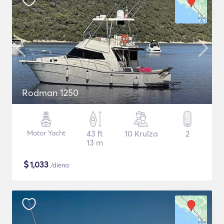
Rodman 1250
Motor Yacht
43 ft
10 Kruīza
2
13 m
$
1,033
/diena