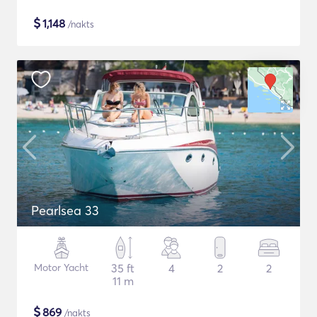
$
1,148
/nakts
Pearlsea 33
Motor Yacht
35 ft
4
2
2
11 m
$
869
/nakts