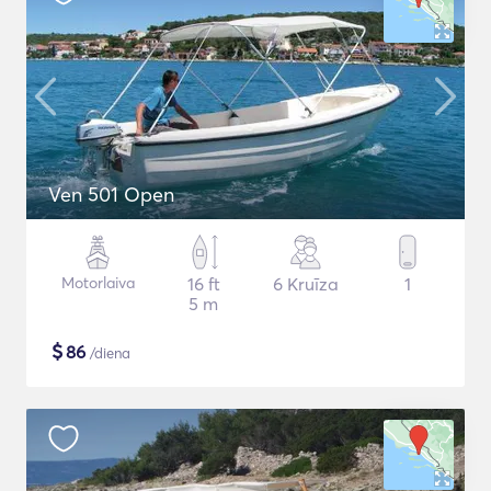
Ven 501 Open
Motorlaiva
16 ft
6 Kruīza
1
5 m
$
86
/diena