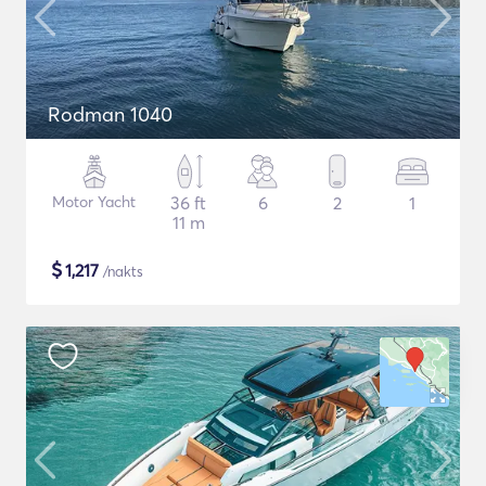
Rodman 1040
Motor Yacht
36 ft
6
2
1
11 m
$
1,217
/nakts