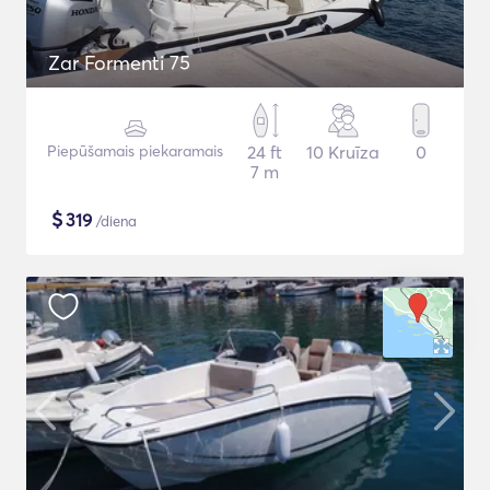
Zar Formenti 75
Piepūšamais piekaramais
24 ft
10 Kruīza
0
7 m
$
319
/diena