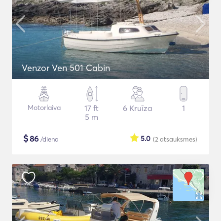
Venzor Ven 501 Cabin
Motorlaiva
17 ft
6 Kruīza
1
5 m
$
86
5.0
/diena
(2
atsauksmes
)