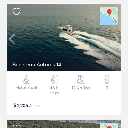
Beneteau Antares 14
Motor Yacht
46 ft
12 Kruīza
3
14 m
$
2,205
/diena