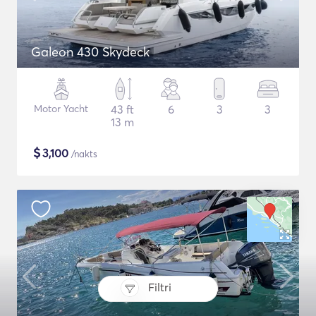
Galeon 430 Skydeck
Motor Yacht
43 ft
6
3
3
13 m
$
3,100
/nakts
Filtri