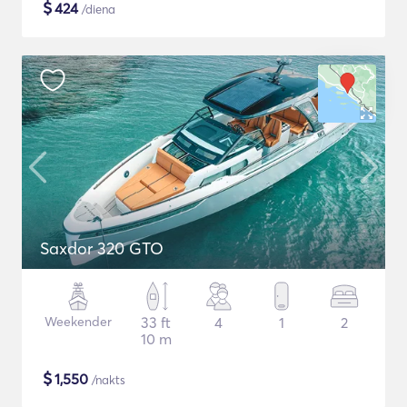
$
424
/diena
Saxdor 320 GTO
Weekender
33 ft
4
1
2
10 m
$
1,550
/nakts